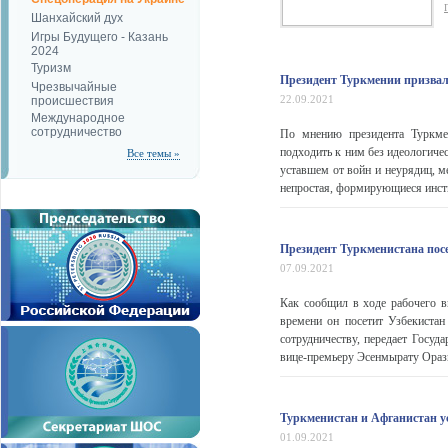
Шанхайский дух
Игры Будущего - Казань
2024
Туризм
Президент Туркмении призвал 
Чрезвычайные
22.09.2021
происшествия
Международное
сотрудничество
По мнению президента Туркме
подходить к ним без идеологиче
Все темы »
уставшем от войн и неурядиц, 
непростая, формирующиеся инсти
Президент Туркменистана пос
07.09.2021
Как сообщил в ходе рабочего 
времени он посетит Узбекистан
сотрудничеству, передает Госуд
вице-премьеру Эсенмырату Оразге
Туркменистан и Афганистан у
01.09.2021