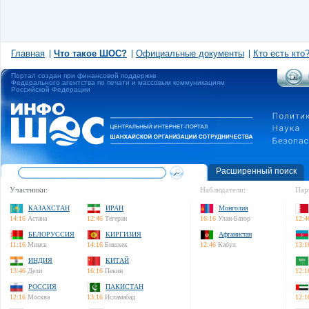
Главная
Что такое ШОС?
Официальные документы
Кто есть кто
Портал создан при финансовой поддержке
Федерального агентства по печати и массовым коммуникациям
Российской Федерации
Расширенный поиск
Участники:
Наблюдатели:
Пар
КАЗАХСТАН
ИРАН
Монголия
14:16
Астана
12:46
Тегеран
16:16
Улан-Батор
12:4
БЕЛОРУССИЯ
КИРГИЗИЯ
Афганистан
11:16
Минск
14:16
Бишкек
12:46
Кабул
13:1
ИНДИЯ
КИТАЙ
13:46
Дели
16:16
Пекин
12:1
РОССИЯ
ПАКИСТАН
12:16
Москва
13:16
Исламабад
12:1