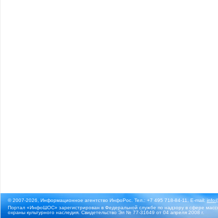
© 2007-2026, Информационное агентство ИнфоРос. Тел.: +7 495 718-84-11, E-mail:
info
Портал «ИнфоШОС» зарегистрирован в Федеральной службе по надзору в сфере массо
охраны культурного наследия. Свидетельство Эл № 77-31649 от 04 апреля 2008 г.