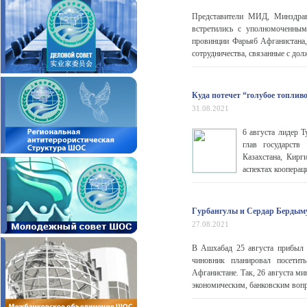
Представители МИД, Минздрав
встретились с уполномоченным
провинции Фарьяб Афганистана
сотрудничества, связанные с до
Куда потечет “голубое топлив
31.08.2021
6 августа лидер 
глав государств
Казахстана, Кирг
аспектах кооперац
Гурбангулы и Сердар Бердыму
27.08.2021
В Ашхабад 25 августа прибыл 
чиновник планировал посетит
Афганистане. Так, 26 августа м
экономическим, банковским воп