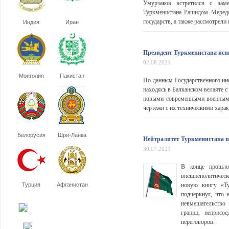
Умурзаков встретился с заме
Туркменистана Рашидом Мередо
государств, а также рассмотрели
Индия
Иран
Президент Туркменистана исп
02.08.2021
Монголия
Пакистан
По данным Государственного ин
находясь в Балканском велаяте 
новыми современными военными 
чертежи с их техническими харак
Белорусия
Шри-Ланка
Нейтралитет Туркменистана п
30.07.2021
В конце прошлог
внешнеполитичес
Турция
Афганистан
новую книгу «Ту
подчеркнул, что 
невмешательство 
границ, неприс
переговоров.