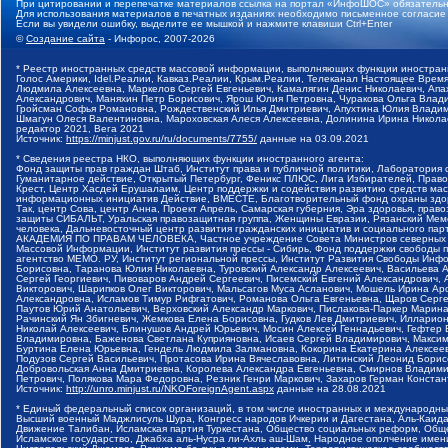
При цитировании и перепечатке материалов ссылка на портал «ИнфоШОС» обязательн
Для использования материалов в печатных изданиях необходимо письменное согласие
Если вы увидели ошибку, выделите ее мышкой и нажмите клавиши Ctrl+Enter
©
Создание сайта
- Инфорос, 2007-2026
* Реестр иностранных средств массовой информации, выполняющих функции иностранн
Голос Америки, Idel.Реалии, Кавказ.Реалии, Крым.Реалии, Телеканал Настоящее Время
Людмила Алексеевна, Маркелов Сергей Евгеньевич, Камалягин Денис Николаевич, Апах
Александрович, Маняхин Петр Борисович, Ярош Юлия Петровна, Чуракова Ольга Влади
Гройсман Софья Романовна, Рождественский Илья Дмитриевич, Апухтина Юлия Владимир
Шмагун Олеся Валентиновна, Мароховская Алеся Алексеевна, Долинина Ирина Никола
редактор 2021, Вега 2021
Источник:
https://minjust.gov.ru/ru/documents/7755/
данные на
03.09.2021
* Сведения реестра НКО, выполняющих функции иностранного агента:
Фонд защиты прав граждан Штаб, Институт права и публичной политики, Лаборатория
Гуманитарное действие, Открытый Петербург, Феникс ПЛЮС, Лига Избирателей, Правов
Крест, Центр Хасдей Ерушалаим, Центр поддержки и содействия развитию средств мас
информационных инициатив Действие, ВМЕСТЕ, Благотворительный фонд охраны здоров
Так, центр Сова, центр Анна, Проект Апрель, Самарская губерния, Эра здоровья, пр
защиты СИБАЛЬТ, Уральская правозащитная группа, Женщины Евразии, Рязанский Мемо
человека, Дальневосточный центр развития гражданских инициатив и социального пар
АКАДЕМИЯ ПО ПРАВАМ ЧЕЛОВЕКА, Частное учреждение Совета Министров северных стр
Массовой Информации, Институт развития прессы - Сибирь, Фонд поддержки свободы 
агентство МЕМО. РУ, Институт региональной прессы, Институт Развития Свободы Инф
Борисовна, Таранова Юлия Николаевна, Туровский Александр Алексеевич, Васильева 
Сергей Георгиевич, Пивоваров Андрей Сергеевич, Писемский Евгений Александрович,
Викторович, Шарипков Олег Викторович, Мальсагов Муса Асланович, Мошель Ирина Ар
Александровна, Исламов Тимур Рифгатович, Романова Ольга Евгеньевна, Щаров Серг
Паутов Юрий Анатольевич, Верховский Александр Маркович, Пислакова-Паркер Марина
Рачинский Ян Збигневич, Жемкова Елена Борисовна, Гудков Лев Дмитриевич, Иллари
Николай Алексеевич, Блинушов Андрей Юрьевич, Мосин Алексей Геннадьевич, Гефтер
Владимировна, Баженова Светлана Куприяновна, Исаев Сергей Владимирович, Максим
Буртина Елена Юрьевна, Гендель Людмила Залмановна, Кокорина Екатерина Алексеев
Подузов Сергей Васильевич, Протасова Ирина Вячеславовна, Литинский Леонид Борис
Добровольская Анна Дмитриевна, Королева Александра Евгеньевна, Смирнов Владими
Петрович, Полякова Мара Федоровна, Резник Генри Маркович, Захаров Герман Конста
Источник:
http://unro.minjust.ru/NKOForeignAgent.aspx
данные на
28.08.2021
* Единый федеральный список организаций, в том числе иностранных и международны
Высший военный Маджлисуль Шура, Конгресс народов Ичкерии и Дагестана, Аль-Каида, 
Движение Талибан, Исламская партия Туркестана, Общество социальных реформ, Общес
Исламское государство, Джабха аль-Нусра ли-Ахль аш-Шам, Народное ополчение имен