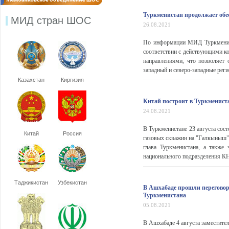
Туркменистан продолжает обе
МИД стран ШОС
26.08.2021
По информации МИД Туркменист
соответствии с действующими ко
направлениями, что позволяет 
западный и северо-западные реги
Казахстан
Киргизия
Китай построит в Туркменист
24.08.2021
В Туркменистане 23 августа сос
Китай
Россия
газовых скважин на "Галкыныш" 
глава Туркменистана, а также
национального подразделения КН
Таджикистан
Узбекистан
В Ашхабаде прошли переговор
Туркменистана
05.08.2021
В Ашхабаде 4 августа заместите