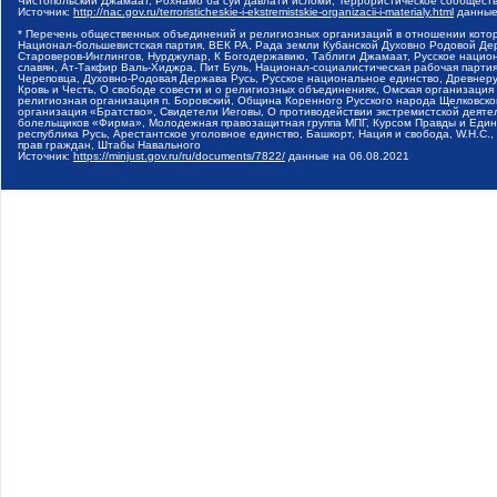
Чистопольский Джамаат, Рохнамо ба суи давлати исломи, Террористическое сообщест
Источник:
http://nac.gov.ru/terroristicheskie-i-ekstremistskie-organizacii-i-materialy.html
данные
* Перечень общественных объединений и религиозных организаций в отношении котор
Национал-большевистская партия, ВЕК РА, Рада земли Кубанской Духовно Родовой Де
Староверов-Инглингов, Нурджулар, К Богодержавию, Таблиги Джамаат, Русское наци
славян, Ат-Такфир Валь-Хиджра, Пит Буль, Национал-социалистическая рабочая парт
Череповца, Духовно-Родовая Держава Русь, Русское национальное единство, Древнер
Кровь и Честь, О свободе совести и о религиозных объединениях, Омская организаци
религиозная организация п. Боровский, Община Коренного Русского народа Щелковског
организация «Братство», Свидетели Иеговы, О противодействии экстремистской деяте
болельщиков «Фирма», Молодежная правозащитная группа МПГ, Курсом Правды и Единен
республика Русь, Арестантское уголовное единство, Башкорт, Нация и свобода, W.H.С
прав граждан, Штабы Навального
Источник:
https://minjust.gov.ru/ru/documents/7822/
данные на
06.08.2021