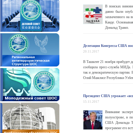
В поисках виновн
давно были опуб
захваченного на 
Каиде. Основывая
Дональд Трамп.
Делегация Конгресса США пос
20.11.2017
В Ташкент 21 ноября прибудет д
сообщила пресс-служба МИДа. В
так и демократическую партии. 
Олий Мажлисе Республики Узбекис
Президент США угрожает «ис
15.11.2017
Внимание эксперт
полуострове, в п
США Дональда Тр
программе его вст