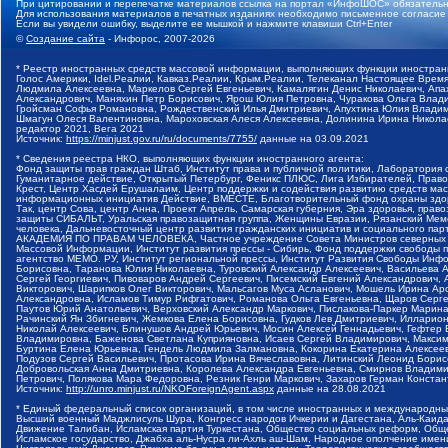
При цитировании и перепечатке материалов ссылка на портал «ИнфоШОС» обязательн
Для использования материалов в печатных изданиях необходимо письменное согласие
Если вы увидели ошибку, выделите ее мышкой и нажмите клавиши Ctrl+Enter
©
Создание сайта
- Инфорос, 2007-2026
* Реестр иностранных средств массовой информации, выполняющих функции иностранн
Голос Америки, Idel.Реалии, Кавказ.Реалии, Крым.Реалии, Телеканал Настоящее Время
Людмила Алексеевна, Маркелов Сергей Евгеньевич, Камалягин Денис Николаевич, Апах
Александрович, Маняхин Петр Борисович, Ярош Юлия Петровна, Чуракова Ольга Влади
Гройсман Софья Романовна, Рождественский Илья Дмитриевич, Апухтина Юлия Владимир
Шмагун Олеся Валентиновна, Мароховская Алеся Алексеевна, Долинина Ирина Никола
редактор 2021, Вега 2021
Источник:
https://minjust.gov.ru/ru/documents/7755/
данные на
03.09.2021
* Сведения реестра НКО, выполняющих функции иностранного агента:
Фонд защиты прав граждан Штаб, Институт права и публичной политики, Лаборатория
Гуманитарное действие, Открытый Петербург, Феникс ПЛЮС, Лига Избирателей, Правов
Крест, Центр Хасдей Ерушалаим, Центр поддержки и содействия развитию средств мас
информационных инициатив Действие, ВМЕСТЕ, Благотворительный фонд охраны здоров
Так, центр Сова, центр Анна, Проект Апрель, Самарская губерния, Эра здоровья, пр
защиты СИБАЛЬТ, Уральская правозащитная группа, Женщины Евразии, Рязанский Мемо
человека, Дальневосточный центр развития гражданских инициатив и социального пар
АКАДЕМИЯ ПО ПРАВАМ ЧЕЛОВЕКА, Частное учреждение Совета Министров северных стр
Массовой Информации, Институт развития прессы - Сибирь, Фонд поддержки свободы 
агентство МЕМО. РУ, Институт региональной прессы, Институт Развития Свободы Инф
Борисовна, Таранова Юлия Николаевна, Туровский Александр Алексеевич, Васильева 
Сергей Георгиевич, Пивоваров Андрей Сергеевич, Писемский Евгений Александрович,
Викторович, Шарипков Олег Викторович, Мальсагов Муса Асланович, Мошель Ирина Ар
Александровна, Исламов Тимур Рифгатович, Романова Ольга Евгеньевна, Щаров Серг
Паутов Юрий Анатольевич, Верховский Александр Маркович, Пислакова-Паркер Марина
Рачинский Ян Збигневич, Жемкова Елена Борисовна, Гудков Лев Дмитриевич, Иллари
Николай Алексеевич, Блинушов Андрей Юрьевич, Мосин Алексей Геннадьевич, Гефтер
Владимировна, Баженова Светлана Куприяновна, Исаев Сергей Владимирович, Максим
Буртина Елена Юрьевна, Гендель Людмила Залмановна, Кокорина Екатерина Алексеев
Подузов Сергей Васильевич, Протасова Ирина Вячеславовна, Литинский Леонид Борис
Добровольская Анна Дмитриевна, Королева Александра Евгеньевна, Смирнов Владими
Петрович, Полякова Мара Федоровна, Резник Генри Маркович, Захаров Герман Конста
Источник:
http://unro.minjust.ru/NKOForeignAgent.aspx
данные на
28.08.2021
* Единый федеральный список организаций, в том числе иностранных и международны
Высший военный Маджлисуль Шура, Конгресс народов Ичкерии и Дагестана, Аль-Каида, 
Движение Талибан, Исламская партия Туркестана, Общество социальных реформ, Общес
Исламское государство, Джабха аль-Нусра ли-Ахль аш-Шам, Народное ополчение имен