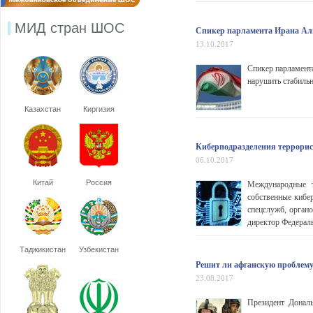
МИД стран ШОС
Спикер парламента Ирана Али
13.10.2017
Спикер парламент
нарушить стабильно
Казахстан
Киргизия
Киберподразделения террорис
06.10.2017
Китай
Россия
Международные т
собственные кибе
спецслужб, органо
директор Федерал
Таджикистан
Узбекистан
Решит ли афганскую проблему
23.08.2017
Президент Донал