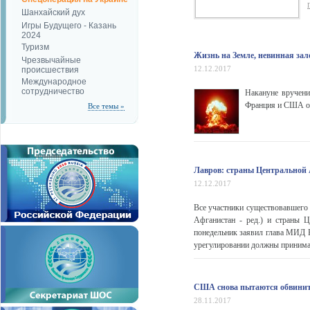
Шанхайский дух
Игры Будущего - Казань
2024
Туризм
Жизнь на Земле, невинная за
Чрезвычайные
12.12.2017
происшествия
Международное
сотрудничество
Накануне вручен
Франция и США офи
Все темы »
Лавров: страны Центральной
12.12.2017
Все участники существовавшего 
Афганистан - ред.) и страны 
понедельник заявил глава МИД 
урегулировании должны принимать
США снова пытаются обвинит
28.11.2017