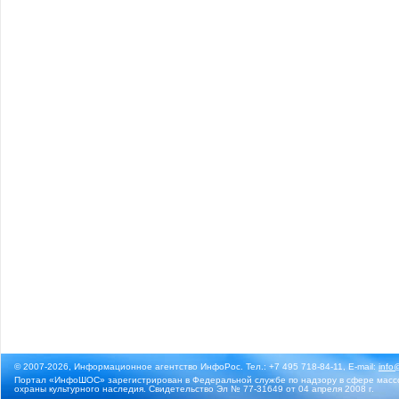
© 2007-2026, Информационное агентство ИнфоРос. Тел.: +7 495 718-84-11, E-mail:
info
Портал «ИнфоШОС» зарегистрирован в Федеральной службе по надзору в сфере массо
охраны культурного наследия. Свидетельство Эл № 77-31649 от 04 апреля 2008 г.