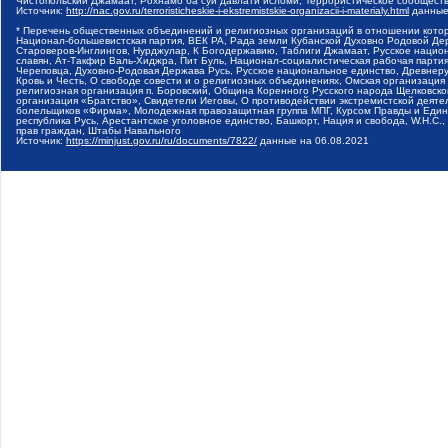
Чистопольский Джамаат, Рохнамо ба суи давлати исломи, Террористическое сообщест
Источник:
http://nac.gov.ru/terroristicheskie-i-ekstremistskie-organizacii-i-materialy.html
данные
* Перечень общественных объединений и религиозных организаций в отношении котор
Национал-большевистская партия, ВЕК РА, Рада земли Кубанской Духовно Родовой Де
Староверов-Инглингов, Нурджулар, К Богодержавию, Таблиги Джамаат, Русское наци
славян, Ат-Такфир Валь-Хиджра, Пит Буль, Национал-социалистическая рабочая парт
Череповца, Духовно-Родовая Держава Русь, Русское национальное единство, Древнер
Кровь и Честь, О свободе совести и о религиозных объединениях, Омская организаци
религиозная организация п. Боровский, Община Коренного Русского народа Щелковског
организация «Братство», Свидетели Иеговы, О противодействии экстремистской деяте
болельщиков «Фирма», Молодежная правозащитная группа МПГ, Курсом Правды и Единен
республика Русь, Арестантское уголовное единство, Башкорт, Нация и свобода, W.H.С
прав граждан, Штабы Навального
Источник:
https://minjust.gov.ru/ru/documents/7822/
данные на
06.08.2021