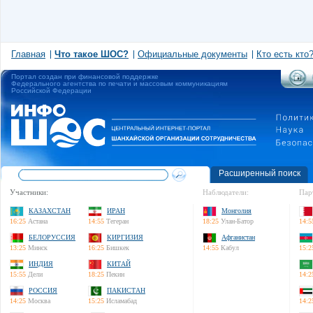
Главная
Что такое ШОС?
Официальные документы
Кто есть кто
Портал создан при финансовой поддержке
Федерального агентства по печати и массовым коммуникациям
Российской Федерации
Расширенный поиск
Участники:
Наблюдатели:
Пар
КАЗАХСТАН
ИРАН
Монголия
16:25
Астана
14:55
Тегеран
18:25
Улан-Батор
14:5
БЕЛОРУССИЯ
КИРГИЗИЯ
Афганистан
13:25
Минск
16:25
Бишкек
14:55
Кабул
15:2
ИНДИЯ
КИТАЙ
15:55
Дели
18:25
Пекин
14:2
РОССИЯ
ПАКИСТАН
14:25
Москва
15:25
Исламабад
14:2