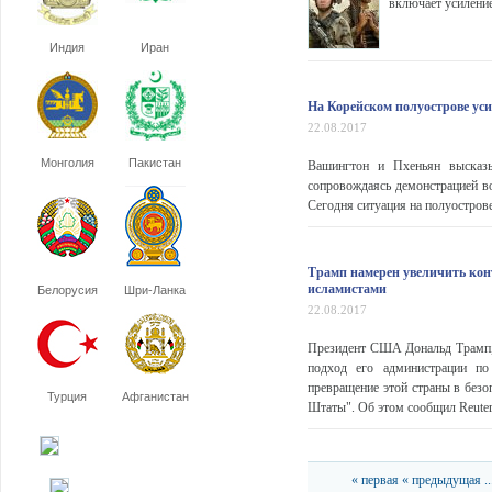
включает усиление
Индия
Иран
На Корейском полуострове уси
22.08.2017
Монголия
Пакистан
Вашингтон и Пхеньян высказы
сопровождаясь демонстрацией во
Сегодня ситуация на полуостров
Трамп намерен увеличить кон
исламистами
Белорусия
Шри-Ланка
22.08.2017
Президент США Дональд Трамп, 
подход его администрации по
превращение этой страны в безо
Турция
Афганистан
Штаты". Об этом сообщил Reuters
« первая
« предыдущая
..