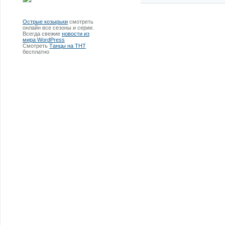
Острые козырьки
смотреть
онлайн все сезоны и серии.
Всегда свежие
новости из
мира WordPress
Смотреть
Танцы на ТНТ
бесплатно