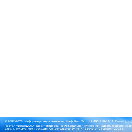
© 2007-2026, Информационное агентство ИнфоРос. Тел.: +7 495 718-84-11, E-mail:
info
Портал «ИнфоШОС» зарегистрирован в Федеральной службе по надзору в сфере массо
охраны культурного наследия. Свидетельство Эл № 77-31649 от 04 апреля 2008 г.