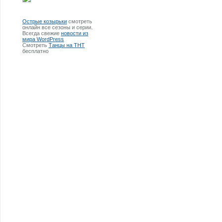
Острые козырьки
смотреть
онлайн все сезоны и серии.
Всегда свежие
новости из
мира WordPress
Смотреть
Танцы на ТНТ
бесплатно