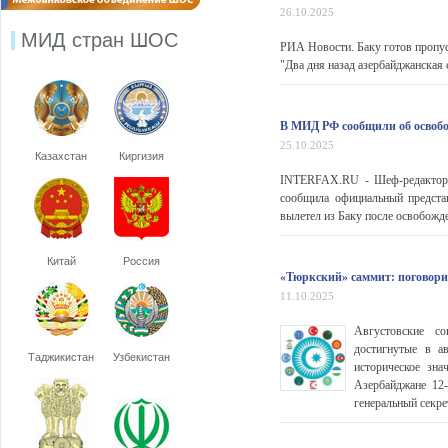
26.10.2025
МИД стран ШОС
РИА Новости. Баку готов пропу
"Два дня назад азербайджанская 
В МИД РФ сообщили об освоб
25.10.2025
Казахстан
Киргизия
INTERFAX.RU - Шеф-редактор а
сообщила официальный предста
вылетел из Баку после освобожде
Китай
Россия
«Тюркский» саммит: поговори
11.10.2025
Августовские с
достигнутые в а
Таджикистан
Узбекистан
историческое зн
Азербайджане 12-
генеральный секр