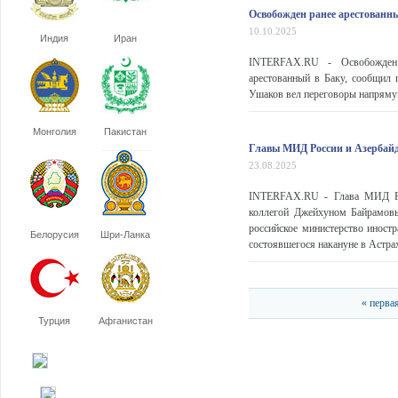
Освобожден ранее арестованн
10.10.2025
Индия
Иран
INTERFAX.RU - Освобожден и
арестованный в Баку, сообщил
Ушаков вел переговоры напрямую
Монголия
Пакистан
Главы МИД России и Азербай
23.08.2025
INTERFAX.RU - Глава МИД РФ 
коллегой Джейхуном Байрамов
российское министерство иност
Белорусия
Шри-Ланка
состоявшегося накануне в Астрах
« перва
Турция
Афганистан