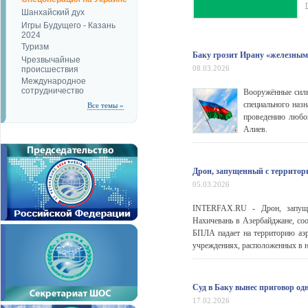
Шанхайский дух
Игры Будущего - Казань
2024
Туризм
Баку грозит Ирану «железным
Чрезвычайные
08.03.2026
происшествия
Международное
сотрудничество
Вооружённые силы
специального наз
Все темы »
проведению любой
Алиев.
Дрон, запущенный с территор
05.03.2026
INTERFAX.RU - Дрон, запуще
Нахичевань в Азербайджане, со
БПЛА падает на территорию аэр
учреждениях, расположенных в не
Суд в Баку вынес приговор од
17.02.2026