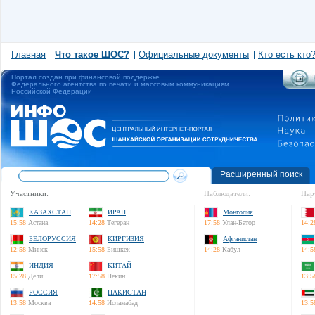
Главная
Что такое ШОС?
Официальные документы
Кто есть кто
Портал создан при финансовой поддержке
Федерального агентства по печати и массовым коммуникациям
Российской Федерации
Расширенный поиск
Участники:
Наблюдатели:
Пар
КАЗАХСТАН
ИРАН
Монголия
15:58
Астана
14:28
Тегеран
17:58
Улан-Батор
14:2
БЕЛОРУССИЯ
КИРГИЗИЯ
Афганистан
12:58
Минск
15:58
Бишкек
14:28
Кабул
14:5
ИНДИЯ
КИТАЙ
15:28
Дели
17:58
Пекин
13:5
РОССИЯ
ПАКИСТАН
13:58
Москва
14:58
Исламабад
13:5