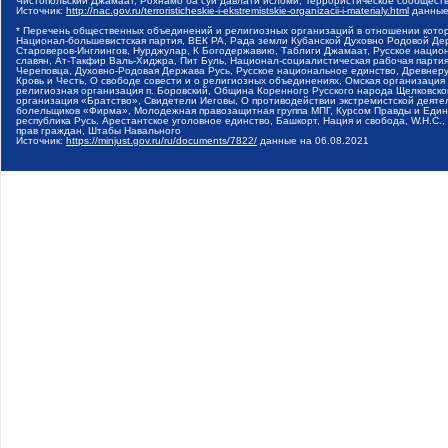
Чистопольский Джамаат, Рохнамо ба суи давлати исломи, Террористическое сообщест
Источник:
http://nac.gov.ru/terroristicheskie-i-ekstremistskie-organizacii-i-materialy.html
данные
* Перечень общественных объединений и религиозных организаций в отношении котор
Национал-большевистская партия, ВЕК РА, Рада земли Кубанской Духовно Родовой Де
Староверов-Инглингов, Нурджулар, К Богодержавию, Таблиги Джамаат, Русское наци
славян, Ат-Такфир Валь-Хиджра, Пит Буль, Национал-социалистическая рабочая парт
Череповца, Духовно-Родовая Держава Русь, Русское национальное единство, Древнер
Кровь и Честь, О свободе совести и о религиозных объединениях, Омская организаци
религиозная организация п. Боровский, Община Коренного Русского народа Щелковског
организация «Братство», Свидетели Иеговы, О противодействии экстремистской деяте
болельщиков «Фирма», Молодежная правозащитная группа МПГ, Курсом Правды и Единен
республика Русь, Арестантское уголовное единство, Башкорт, Нация и свобода, W.H.С
прав граждан, Штабы Навального
Источник:
https://minjust.gov.ru/ru/documents/7822/
данные на
06.08.2021