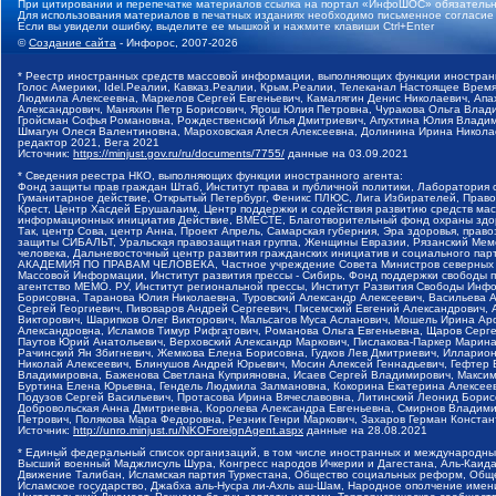
При цитировании и перепечатке материалов ссылка на портал «ИнфоШОС» обязательн
Для использования материалов в печатных изданиях необходимо письменное согласие
Если вы увидели ошибку, выделите ее мышкой и нажмите клавиши Ctrl+Enter
©
Создание сайта
- Инфорос, 2007-2026
* Реестр иностранных средств массовой информации, выполняющих функции иностранн
Голос Америки, Idel.Реалии, Кавказ.Реалии, Крым.Реалии, Телеканал Настоящее Время
Людмила Алексеевна, Маркелов Сергей Евгеньевич, Камалягин Денис Николаевич, Апах
Александрович, Маняхин Петр Борисович, Ярош Юлия Петровна, Чуракова Ольга Влади
Гройсман Софья Романовна, Рождественский Илья Дмитриевич, Апухтина Юлия Владимир
Шмагун Олеся Валентиновна, Мароховская Алеся Алексеевна, Долинина Ирина Никола
редактор 2021, Вега 2021
Источник:
https://minjust.gov.ru/ru/documents/7755/
данные на
03.09.2021
* Сведения реестра НКО, выполняющих функции иностранного агента:
Фонд защиты прав граждан Штаб, Институт права и публичной политики, Лаборатория
Гуманитарное действие, Открытый Петербург, Феникс ПЛЮС, Лига Избирателей, Правов
Крест, Центр Хасдей Ерушалаим, Центр поддержки и содействия развитию средств мас
информационных инициатив Действие, ВМЕСТЕ, Благотворительный фонд охраны здоров
Так, центр Сова, центр Анна, Проект Апрель, Самарская губерния, Эра здоровья, пр
защиты СИБАЛЬТ, Уральская правозащитная группа, Женщины Евразии, Рязанский Мемо
человека, Дальневосточный центр развития гражданских инициатив и социального пар
АКАДЕМИЯ ПО ПРАВАМ ЧЕЛОВЕКА, Частное учреждение Совета Министров северных стр
Массовой Информации, Институт развития прессы - Сибирь, Фонд поддержки свободы 
агентство МЕМО. РУ, Институт региональной прессы, Институт Развития Свободы Инф
Борисовна, Таранова Юлия Николаевна, Туровский Александр Алексеевич, Васильева 
Сергей Георгиевич, Пивоваров Андрей Сергеевич, Писемский Евгений Александрович,
Викторович, Шарипков Олег Викторович, Мальсагов Муса Асланович, Мошель Ирина Ар
Александровна, Исламов Тимур Рифгатович, Романова Ольга Евгеньевна, Щаров Серг
Паутов Юрий Анатольевич, Верховский Александр Маркович, Пислакова-Паркер Марина
Рачинский Ян Збигневич, Жемкова Елена Борисовна, Гудков Лев Дмитриевич, Иллари
Николай Алексеевич, Блинушов Андрей Юрьевич, Мосин Алексей Геннадьевич, Гефтер
Владимировна, Баженова Светлана Куприяновна, Исаев Сергей Владимирович, Максим
Буртина Елена Юрьевна, Гендель Людмила Залмановна, Кокорина Екатерина Алексеев
Подузов Сергей Васильевич, Протасова Ирина Вячеславовна, Литинский Леонид Борис
Добровольская Анна Дмитриевна, Королева Александра Евгеньевна, Смирнов Владими
Петрович, Полякова Мара Федоровна, Резник Генри Маркович, Захаров Герман Конста
Источник:
http://unro.minjust.ru/NKOForeignAgent.aspx
данные на
28.08.2021
* Единый федеральный список организаций, в том числе иностранных и международны
Высший военный Маджлисуль Шура, Конгресс народов Ичкерии и Дагестана, Аль-Каида, 
Движение Талибан, Исламская партия Туркестана, Общество социальных реформ, Общес
Исламское государство, Джабха аль-Нусра ли-Ахль аш-Шам, Народное ополчение имен