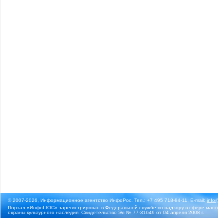
© 2007-2026, Информационное агентство ИнфоРос. Тел.: +7 495 718-84-11, E-mail:
info
Портал «ИнфоШОС» зарегистрирован в Федеральной службе по надзору в сфере массо
охраны культурного наследия. Свидетельство Эл № 77-31649 от 04 апреля 2008 г.