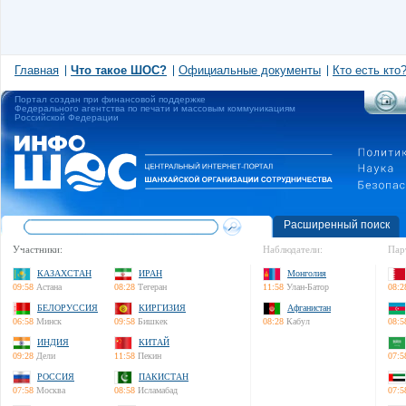
Главная
Что такое ШОС?
Официальные документы
Кто есть кто
Портал создан при финансовой поддержке
Федерального агентства по печати и массовым коммуникациям
Российской Федерации
Расширенный поиск
Участники:
Наблюдатели:
Пар
КАЗАХСТАН
ИРАН
Монголия
09:58
Астана
08:28
Тегеран
11:58
Улан-Батор
08:2
БЕЛОРУССИЯ
КИРГИЗИЯ
Афганистан
06:58
Минск
09:58
Бишкек
08:28
Кабул
08:5
ИНДИЯ
КИТАЙ
09:28
Дели
11:58
Пекин
07:5
РОССИЯ
ПАКИСТАН
07:58
Москва
08:58
Исламабад
07:5