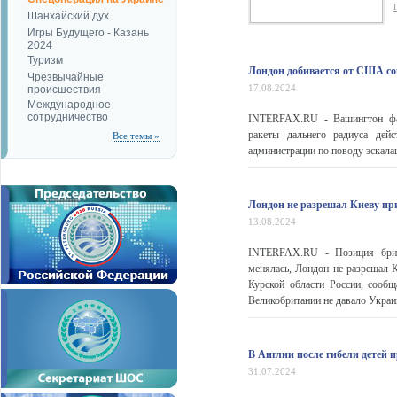
Шанхайский дух
Игры Будущего - Казань
2024
Туризм
Лондон добивается от США сог
Чрезвычайные
17.08.2024
происшествия
Международное
сотрудничество
INTERFAX.RU - Вашингтон фак
ракеты дальнего радиуса дей
Все темы »
администрации по поводу эскала
Лондон не разрешал Киеву пр
13.08.2024
INTERFAX.RU - Позиция брита
менялась, Лондон не разрешал 
Курской области России, сообщ
Великобритании не давало Украин
В Англии после гибели детей 
31.07.2024