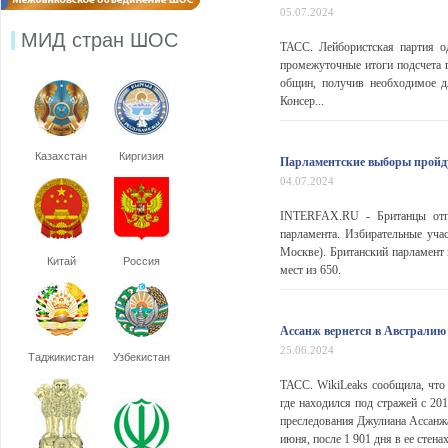
05.07.2024
МИД стран ШОС
ТАСС. Лейбористская партия о
промежуточные итоги подсчета г
общин, получив необходимое д
Консер...
Казахстан
Киргизия
Парламентские выборы пройд
04.07.2024
INTERFAX.RU - Британцы отпра
парламента. Избирательные уча
Москве). Британский парламент 
Китай
Россия
мест из 650.
Ассанж вернется в Австралию
25.06.2024
Таджикистан
Узбекистан
ТАСС. WikiLeaks сообщила, что
где находился под стражей с 20
преследования Джулиана Ассанж
июня, после 1 901 дня в ее стена