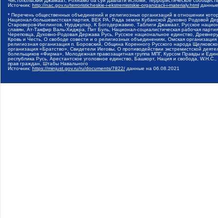
Чистопольский Джамаат, Рохнамо ба суи давлати исломи, Террористическое сообщест
Источник:
http://nac.gov.ru/terroristicheskie-i-ekstremistskie-organizacii-i-materialy.html
данные
* Перечень общественных объединений и религиозных организаций в отношении котор
Национал-большевистская партия, ВЕК РА, Рада земли Кубанской Духовно Родовой Де
Староверов-Инглингов, Нурджулар, К Богодержавию, Таблиги Джамаат, Русское наци
славян, Ат-Такфир Валь-Хиджра, Пит Буль, Национал-социалистическая рабочая парт
Череповца, Духовно-Родовая Держава Русь, Русское национальное единство, Древнер
Кровь и Честь, О свободе совести и о религиозных объединениях, Омская организаци
религиозная организация п. Боровский, Община Коренного Русского народа Щелковског
организация «Братство», Свидетели Иеговы, О противодействии экстремистской деяте
болельщиков «Фирма», Молодежная правозащитная группа МПГ, Курсом Правды и Единен
республика Русь, Арестантское уголовное единство, Башкорт, Нация и свобода, W.H.С
прав граждан, Штабы Навального
Источник:
https://minjust.gov.ru/ru/documents/7822/
данные на
06.08.2021