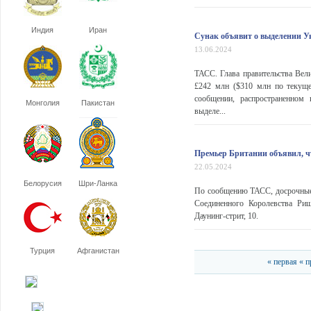
Индия
Иран
Сунак объявит о выделении У
13.06.2024
ТАСС. Глава правительства Вел
£242 млн ($310 млн по текуще
сообщении, распространенном 
Монголия
Пакистан
выделе...
Премьер Британии объявил, ч
22.05.2024
Белорусия
Шри-Ланка
По сообщению ТАСС, досрочные
Соединенного Королевства Риш
Даунинг-стрит, 10.
Турция
Афганистан
« первая
« 