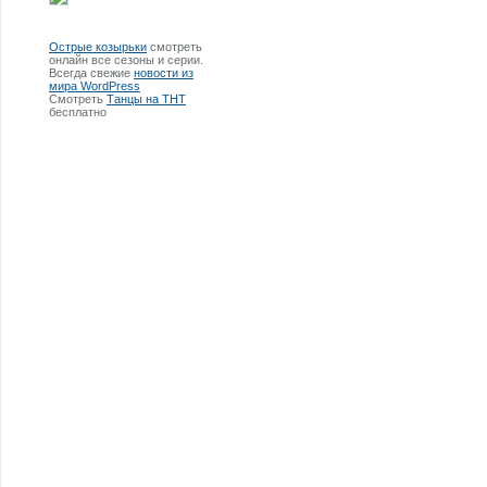
Острые козырьки
смотреть
онлайн все сезоны и серии.
Всегда свежие
новости из
мира WordPress
Смотреть
Танцы на ТНТ
бесплатно