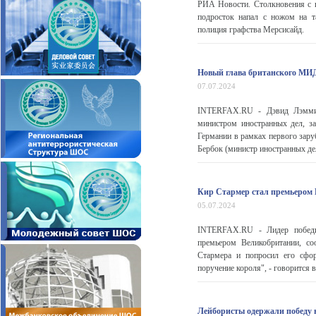
РИА Новости. Столкновения с п
подросток напал с ножом на т
полиция графства Мерсисайд.
Новый глава британского МИД
07.07.2024
INTERFAX.RU - Дэвид Лэмми,
министром иностранных дел, з
Германии в рамках первого зару
Бербок (министр иностранных де
Кир Стармер стал премьером
05.07.2024
INTERFAX.RU - Лидер победи
премьером Великобритании, со
Стармера и попросил его сфо
поручение короля", - говорится 
Лейбористы одержали победу 