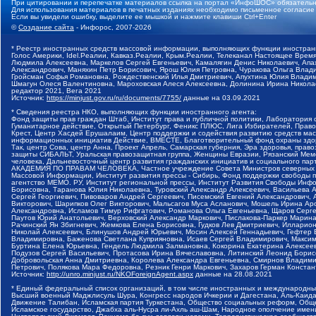
При цитировании и перепечатке материалов ссылка на портал «ИнфоШОС» обязательн
Для использования материалов в печатных изданиях необходимо письменное согласие
Если вы увидели ошибку, выделите ее мышкой и нажмите клавиши Ctrl+Enter
©
Создание сайта
- Инфорос, 2007-2026
* Реестр иностранных средств массовой информации, выполняющих функции иностранн
Голос Америки, Idel.Реалии, Кавказ.Реалии, Крым.Реалии, Телеканал Настоящее Время
Людмила Алексеевна, Маркелов Сергей Евгеньевич, Камалягин Денис Николаевич, Апах
Александрович, Маняхин Петр Борисович, Ярош Юлия Петровна, Чуракова Ольга Влади
Гройсман Софья Романовна, Рождественский Илья Дмитриевич, Апухтина Юлия Владимир
Шмагун Олеся Валентиновна, Мароховская Алеся Алексеевна, Долинина Ирина Никола
редактор 2021, Вега 2021
Источник:
https://minjust.gov.ru/ru/documents/7755/
данные на
03.09.2021
* Сведения реестра НКО, выполняющих функции иностранного агента:
Фонд защиты прав граждан Штаб, Институт права и публичной политики, Лаборатория
Гуманитарное действие, Открытый Петербург, Феникс ПЛЮС, Лига Избирателей, Правов
Крест, Центр Хасдей Ерушалаим, Центр поддержки и содействия развитию средств мас
информационных инициатив Действие, ВМЕСТЕ, Благотворительный фонд охраны здоров
Так, центр Сова, центр Анна, Проект Апрель, Самарская губерния, Эра здоровья, пр
защиты СИБАЛЬТ, Уральская правозащитная группа, Женщины Евразии, Рязанский Мемо
человека, Дальневосточный центр развития гражданских инициатив и социального пар
АКАДЕМИЯ ПО ПРАВАМ ЧЕЛОВЕКА, Частное учреждение Совета Министров северных стр
Массовой Информации, Институт развития прессы - Сибирь, Фонд поддержки свободы 
агентство МЕМО. РУ, Институт региональной прессы, Институт Развития Свободы Инф
Борисовна, Таранова Юлия Николаевна, Туровский Александр Алексеевич, Васильева 
Сергей Георгиевич, Пивоваров Андрей Сергеевич, Писемский Евгений Александрович,
Викторович, Шарипков Олег Викторович, Мальсагов Муса Асланович, Мошель Ирина Ар
Александровна, Исламов Тимур Рифгатович, Романова Ольга Евгеньевна, Щаров Серг
Паутов Юрий Анатольевич, Верховский Александр Маркович, Пислакова-Паркер Марина
Рачинский Ян Збигневич, Жемкова Елена Борисовна, Гудков Лев Дмитриевич, Иллари
Николай Алексеевич, Блинушов Андрей Юрьевич, Мосин Алексей Геннадьевич, Гефтер
Владимировна, Баженова Светлана Куприяновна, Исаев Сергей Владимирович, Максим
Буртина Елена Юрьевна, Гендель Людмила Залмановна, Кокорина Екатерина Алексеев
Подузов Сергей Васильевич, Протасова Ирина Вячеславовна, Литинский Леонид Борис
Добровольская Анна Дмитриевна, Королева Александра Евгеньевна, Смирнов Владими
Петрович, Полякова Мара Федоровна, Резник Генри Маркович, Захаров Герман Конста
Источник:
http://unro.minjust.ru/NKOForeignAgent.aspx
данные на
28.08.2021
* Единый федеральный список организаций, в том числе иностранных и международны
Высший военный Маджлисуль Шура, Конгресс народов Ичкерии и Дагестана, Аль-Каида, 
Движение Талибан, Исламская партия Туркестана, Общество социальных реформ, Общес
Исламское государство, Джабха аль-Нусра ли-Ахль аш-Шам, Народное ополчение имен