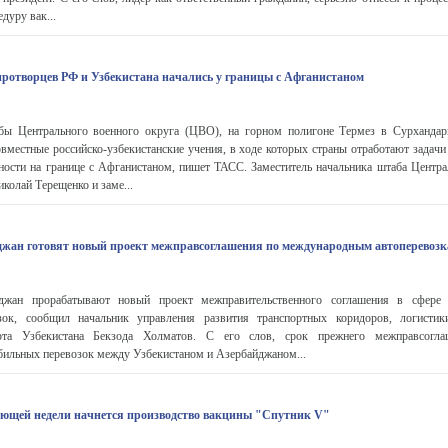
дуру вак...
ротворцев РФ и Узбекистана начались у границы с Афганистаном
ы Центрального военного округа (ЦВО), на горном полигоне Термез в Сурхандар
овместные российско-узбекистанские учения, в ходе которых страны отработают задач
ности на границе с Афганистаном, пишет ТАСС. Заместитель начальника штаба Центра
колай Терещенко и заме...
джан готовят новый проект межправсоглашения по международным автоперевоз
джан прорабатывают новый проект межправительственного соглашения в сфере
зок, сообщил начальник управления развития транспортных коридоров, логистик
орта Узбекистана Бекзода Холматов. С его слов, срок прежнего межправсогл
ильных перевозок между Узбекистаном и Азербайджаном...
дующей недели начнется производство вакцины "Спутник V"