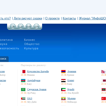
сть кто?
Дети рисуют сказки
О проекте
Контакты
Журнал "ИнфоШО
оиск
ли:
Партнеры по диалогу:
олия
Королевство Бахрейн
Армения
Батор
21:46
Манама
21:46
Ереван
21:4
нистан
Азербайджан
Египет
л
22:16
Баку
20:16
Каир
21:1
Саудовская Аравия
Кувейт
21:16
Эр-Рияд
21:16
Эль-Кувейт
21:1
ОАЭ
Мьянма
21:16
Абу-Даби
21:16
Нейпьидо
20:1