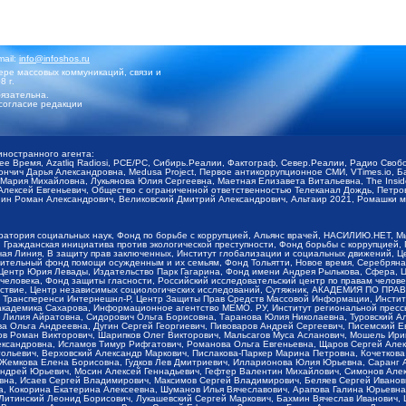
mail:
info@infoshos.ru
ре массовых коммуникаций, связи и
8 г.
язательна.
согласие редакции
иностранного агента:
щее Время, Azatliq Radiosi, PCE/PC, Сибирь.Реалии, Фактограф, Север.Реалии, Радио Св
ончич Дарья Александровна, Medusa Project, Первое антикоррупционное СМИ, VTimes.io, 
ария Михайловна, Лукьянова Юлия Сергеевна, Маетная Елизавета Витальевна, The Insid
ексей Евгеньевич, Общество с ограниченной ответственностью Телеканал Дождь, Петров 
н Роман Александрович, Великовский Дмитрий Александрович, Альтаир 2021, Ромашки мо
оратория социальных наук, Фонд по борьбе с коррупцией, Альянс врачей, НАСИЛИЮ.НЕТ, 
Гражданская инициатива против экологической преступности, Фонд борьбы с коррупцией,
чая Линия, В защиту прав заключенных, Институт глобализации и социальных движений,
тельный фонд помощи осужденным и их семьям, Фонд Тольятти, Новое время, Серебряная т
Центр Юрия Левады, Издательство Парк Гагарина, Фонд имени Андрея Рылькова, Сфера, 
еловека, Фонд защиты гласности, Российский исследовательский центр по правам челове
йствие, Центр независимых социологических исследований, Сутяжник, АКАДЕМИЯ ПО ПР
р Трансперенси Интернешнл-Р, Центр Защиты Прав Средств Массовой Информации, Институ
 академика Сахарова, Информационное агентство МЕМО. РУ, Институт региональной пресс
Лилия Айратовна, Сидорович Ольга Борисовна, Таранова Юлия Николаевна, Туровский Ал
а Ольга Андреевна, Дугин Сергей Георгиевич, Пивоваров Андрей Сергеевич, Писемский Е
в Роман Викторович, Шарипков Олег Викторович, Мальсагов Муса Асланович, Мошель Ири
ександровна, Исламов Тимур Рифгатович, Романова Ольга Евгеньевна, Щаров Сергей Але
льевич, Верховский Александр Маркович, Пислакова-Паркер Марина Петровна, Кочеткова
, Жемкова Елена Борисовна, Гудков Лев Дмитриевич, Илларионова Юлия Юрьевна, Саранг
Андрей Юрьевич, Мосин Алексей Геннадьевич, Гефтер Валентин Михайлович, Симонов Але
а, Исаев Сергей Владимирович, Максимов Сергей Владимирович, Беляев Сергей Иванович
 Кокорина Екатерина Алексеевна, Шуманов Илья Вячеславович, Арапова Галина Юрьевна
Литинский Леонид Борисович, Лукашевский Сергей Маркович, Бахмин Вячеслав Иванович,