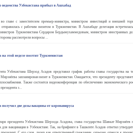
о ведомства Узбекистана прибыл в Ашхабад
 во главе с заместителем премьер-министра, министром инвестиций и внешней то
 отправилась с рабочим визитом в Туркменистан. В Ашхабаде делегация встретилась
 министров Туркменистана Сердаром Бердымухаммедовым, министром иностранных де
ороны рассмотрели вопросы ...
 на этой неделе посетит Туркменистан
дента Узбекистана Шерзод Асадов представил график работы главы государства на 
 Мирзиёева запланирован визит в Туркменистан. Ожидается, что президенту представя
плоснабжения. Также состоится видеоконференция по обеспечению экономического рос
президента з...
а получил две дозы вакцины от коронавируса
таря президента Узбекистана Шерзода Асадова, глава государства Шавкат Мирзиёев 
х для вакцинации в Узбекистане. Так, на брифинге в Ташкенте Асадов ответил утвердит
 президент. С его слов, лидер как ответственный гражданин, серьезно отнесся к проце