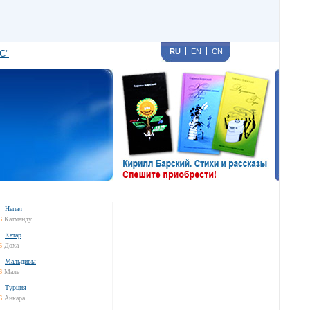
RU
EN
CN
С"
Непал
6
Катманду
Катар
6
Доха
Мальдивы
6
Мале
Турция
6
Анкара