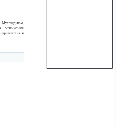
м Мухриддином,
: региональная
е приветствия и