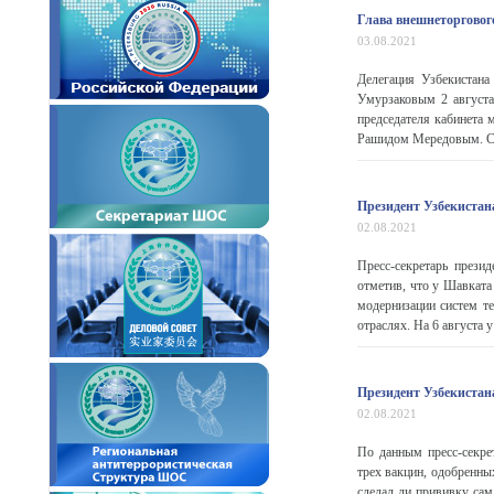
Глава внешнеторговог
03.08.2021
Делегация Узбекистана
Умурзаковым 2 августа
председателя кабинета
Рашидом Мередовым. Ст
Президент Узбекистана
02.08.2021
Пресс-секретарь прези
отметив, что у Шавката
модернизации систем те
отраслях. На 6 августа у 
Президент Узбекистан
02.08.2021
По данным пресс-секре
трех вакцин, одобренны
сделал ли прививку сам