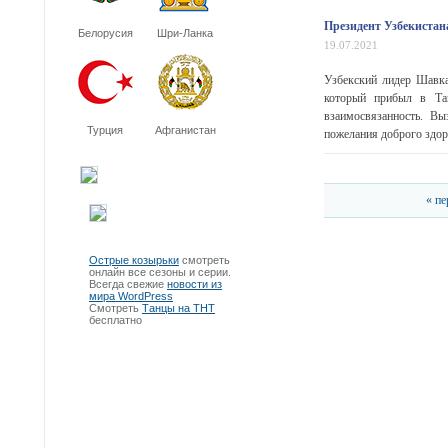
Президент Узбекиста
Белорусия
Шри-Ланка
19.07.2021
Узбекский лидер Шавк
который прибыл в Та
взаимосвязанность. Вы
Турция
Афганистан
пожелания доброго здор
« пе
Острые козырьки
смотреть
онлайн все сезоны и серии.
Всегда свежие
новости из
мира WordPress
Смотреть
Танцы на ТНТ
бесплатно