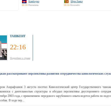
Камбоджа
Шри-Ланка
00:16
Пномпень
00:16
Коломбо
ТАШКЕНТ
22:16
Подробнее о стране
джан рассматривают перспективы развития сотрудничества кинологических служ
ром Ашрафханов 3 августа посетил Кинологический центр Государственного тамож
акомился с деятельностью структуры и обсудил перспективы двустороннего сотрудн
нтябре 2003 года, с применением передового зарубежного опыта ведется работа по подг
обак. В ходе пер...