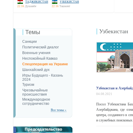
ТАДЖИКИСТАН
УЗБЕКИСТАН
22:16
Душанбе
22:16
Ташкент
Узбекистан
Темы
Санкции
Политический диалог
Военные учения
Неспокойный Кавказ
Спецоперация на Украине
Шанхайский дух
Игры Будущего - Казань
2024
Туризм
Узбекистан и Азербай
Чрезвычайные
04.08.2021
происшествия
Международное
сотрудничество
Посол Узбекистана Бах
Азербайджана, где озн
Все темы »
центра, созданного в се
и служебных поисковых с