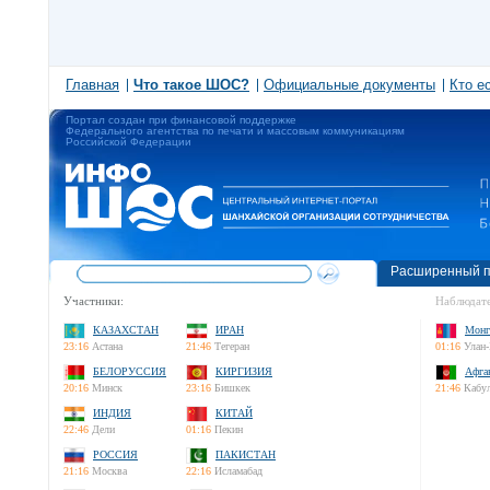
Главная
Что такое ШОС?
Официальные документы
Кто е
Портал создан при финансовой поддержке
Федерального агентства по печати и массовым коммуникациям
Российской Федерации
Расширенный п
Участники:
Наблюдате
КАЗАХСТАН
ИРАН
Монг
23:16
Астана
21:46
Тегеран
01:16
Улан-
БЕЛОРУССИЯ
КИРГИЗИЯ
Афга
20:16
Минск
23:16
Бишкек
21:46
Кабу
ИНДИЯ
КИТАЙ
22:46
Дели
01:16
Пекин
РОССИЯ
ПАКИСТАН
21:16
Москва
22:16
Исламабад