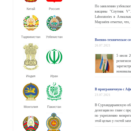
По заявлению узбекског
Китай
Россия
вакцины "Спутник V".
Laboratories в Алмалы
Мирзиёев отметил, что, 
Таджикистан
Узбекистан
Военно-техническое с
26.07.2021
5 июля 2
религиоз
зарегист
номинальн
Индия
Иран
В приграничную с Аф
23.07.2021
В Сурхандарьинскую обл
Монголия
Пакистан
делегации во главе с п
по укреплению межрегио
этой целью у гостей запл