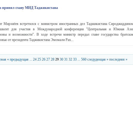
на принял главу МИД Таджикистана
ат Мирзиёев встретился с министром иностранных дел Таджикистана Сироджиддино
шкент для участия в Международной конференции "Центральная и Южная Азия
зовы и возможности". В ходе встречи министр передал главе государства братски
овья от президента Таджикистана Эмомали Рах...
рвая
« предыдущая
...
24
25
26
27
28
29
30
31
32
33
...
560
следудющая »
последняя »