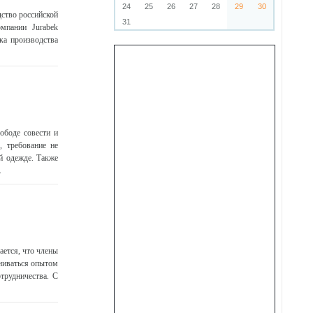
24
25
26
27
28
29
30
дство российской
31
мпании Jurabek
ка производства
ободе совести и
 требование не
й одежде. Также
.
ется, что члены
ениваться опытом
трудничества. С