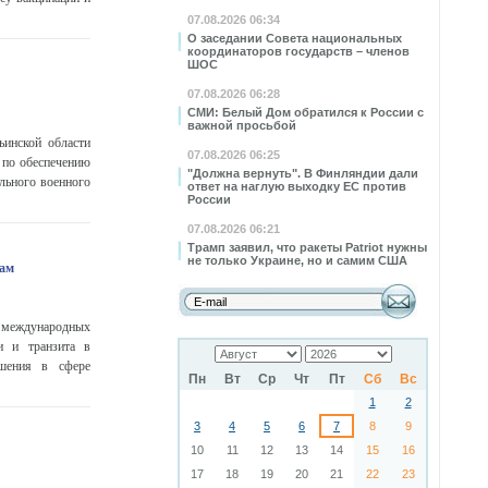
07.08.2026 06:34
О заседании Совета национальных
координаторов государств – членов
ШОС
07.08.2026 06:28
СМИ: Белый Дом обратился к России с
важной просьбой
ьинской области
07.08.2026 06:25
и по обеспечению
"Должна вернуть". В Финляндии дали
льного военного
ответ на наглую выходку ЕС против
России
07.08.2026 06:21
Трамп заявил, что ракеты Patriot нужны
не только Украине, но и самим США
кам
 международных
и и транзита в
ашения в сфере
Пн
Вт
Ср
Чт
Пт
Сб
Вс
1
2
3
4
5
6
7
8
9
10
11
12
13
14
15
16
17
18
19
20
21
22
23