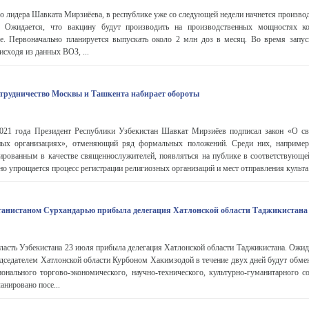
о лидера Шавката Мирзиёева, в республике уже со следующей недели начнется произво
 Ожидается, что вакцину будут производить на производственных мощностях ко
ке. Первоначально планируется выпускать около 2 млн доз в месяц. Во время запус
исходя из данных ВОЗ, ...
отрудничество Москвы и Ташкента набирает обороты
021 года Президент Республики Узбекистан Шавкат Мирзиёев подписал закон «О св
ных организациях», отменяющий ряд формальных положений. Среди них, например,
рированным в качестве священнослужителей, появляться на публике в соответствующе
о упрощается процесс регистрации религиозных организаций и мест отправления культа
ганистаном Сурхандарью прибыла делегация Хатлонской области Таджикистана
асть Узбекистана 23 июля прибыла делегация Хатлонской области Таджикистана. Ожида
редседателем Хатлонской области Курбоном Хакимзодой в течение двух дней будут обм
нального торгово-экономического, научно-технического, культурно-гуманитарного со
анировано посе...