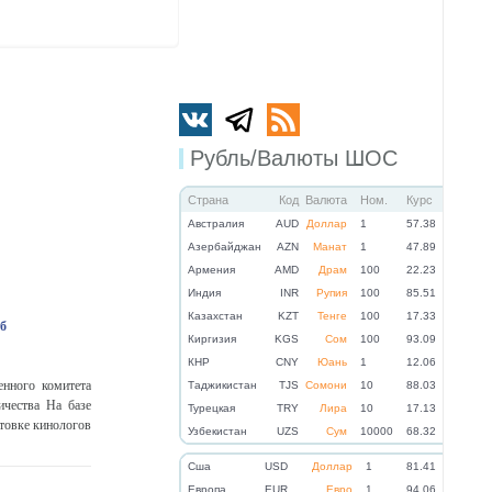
Рубль/Валюты ШОС
Страна
Код
Валюта
Ном.
Курс
Австралия
AUD
Доллар
1
57.38
Азербайджан
AZN
Манат
1
47.89
Армения
AMD
Драм
100
22.23
Индия
INR
Рупия
100
85.51
Казахстан
KZT
Тенге
100
17.33
б
Киргизия
KGS
Сом
100
93.09
КНР
CNY
Юань
1
12.06
енного комитета
Таджикистан
TJS
Сомони
10
88.03
ичества На базе
Турецкая
TRY
Лира
10
17.13
отовке кинологов
Узбекистан
UZS
Сум
10000
68.32
Cша
USD
Доллар
1
81.41
Eвропа
EUR
Евро
1
94.06