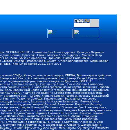
обода, MEDIUM-ORIENT, Пономарев Лев Александрович, Савицкая Людмила
Баданин Роман Сергеевич, Гликин Максим Александрович, Маняхин Петр
er SIA, Рубин Михаил Аркадьевич, Гройсман Софья Романовна,
Степан Юрьевич, Istories fonds, Шмагун Олеся Валентиновна, Мароховская
нолит, Главный редактор 2021, Вега 2021
Мы против СПИДа, Фонд защиты прав граждан, СВЕЧА, Гуманитарное действие,
 Гражданский Союз, Российский Красный Крест, Центр Хасдей Ерушалаим,
 Центр социально-информационных инициатив Действие, ВМЕСТЕ,
айга, Так-Так-Так, центр Сова, центр Анна, Проект Апрель, Самарская
Центр защиты СИБАЛЬТ, Уральская правозащитная группа, Женщины Евразии,
ка, Дальневосточный центр развития гражданских инициатив и социального
АВАМ ЧЕЛОВЕКА, Частное учреждение Совета Министров северных стран,
т развития прессы - Сибирь, Фонд поддержки свободы прессы, Гражданский
ы, Институт Развития Свободы Информации, Экозащита!-Женсовет,
ександр Алексеевич, Васильева Анастасия Евгеньевна, Ривина Анна
вгений Александрович, Аверин Виталий Евгеньевич, Барахоев Магомед
на Ароновна, Шведов Григорий Сергеевич, Пономарев Лев Александрович,
ксадрович, Цирульников Борис Альбертович, Халидова Марина Владимировна,
 Татьяна Владимировна, Чуркина Наталья Валерьевна, Акимова Татьяна
 Анна Васильевна, Захарова Светлана Сергеевна, Аверин Владимир
ксей Кириллович, Флиге Ирина Анатольевна, Мельникова Валентина
, Голубева Елена Николаевна, Ганнушкина Светлана Алексеевна, Закс
, Пастухова Анна Яковлевна, Прохоров Вадим Юрьевич, Шахова Елена
 Шабад Анатолий Ефимович, Сухих Дарья Николаевна, Орлов Олег Петрович,