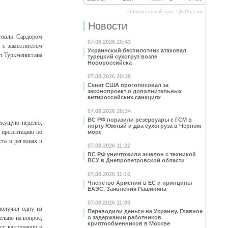
Официальный курс ЦБ России
Новости
рговли Сардором
07.08.2026 20:43
 с заместителем
Украинский беспилотник атаковал
л Туркменистана
турецкий сухогруз возле
Новороссийска
07.08.2026 20:38
Сенат США проголосовал за
законопроект о дополнительных
антироссийских санкциях
07.08.2026 20:34
ВС РФ поразили резервуары с ГСМ в
текущую неделю,
порту Южный и два сухогруза в Черном
т презентацию по
море
та в регионах и
07.08.2026 11:22
ВС РФ уничтожили эшелон с техникой
ВСУ в Днепропетровской области
07.08.2026 11:16
Членство Армении в ЕС и принципы
ЕАЭС. Заявления Пашиняна
07.08.2026 11:09
получил одну из
Переводили деньги на Украину. Главное
ельно на вопрос,
о задержании работников
криптообменников в Москве
ссу вакцинации и