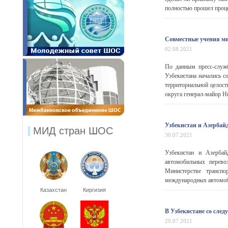
полностью прошел проце
Совместные учения ми
02.08.2021
По данным пресс-служб
Узбекистана начались с
территориальной целост
округа генерал-майор Ни
Узбекистан и Азербай
МИД стран ШОС
30.07.2021
Узбекистан и Азербай
автомобильных перево
Министерстве трансп
международных автомоб
Казахстан
Киргизия
В Узбекистане со сле
29.07.2021