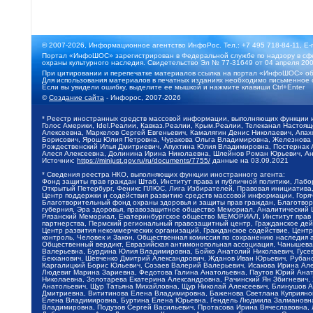
© 2007-2026, Информационное агентство ИнфоРос. Тел.: +7 495 718-84-11, E-
Портал «ИнфоШОС» зарегистрирован в Федеральной службе по надзору в сфе
охраны культурного наследия. Свидетельство Эл № 77-31649 от 04 апреля 200
При цитировании и перепечатке материалов ссылка на портал «ИнфоШОС» об
Для использования материалов в печатных изданиях необходимо письменное 
Если вы увидели ошибку, выделите ее мышкой и нажмите клавиши Ctrl+Enter
©
Создание сайта
- Инфорос, 2007-2026
* Реестр иностранных средств массовой информации, выполняющих функции 
Голос Америки, Idel.Реалии, Кавказ.Реалии, Крым.Реалии, Телеканал Настоя
Алексеевна, Маркелов Сергей Евгеньевич, Камалягин Денис Николаевич, Апах
Борисович, Ярош Юлия Петровна, Чуракова Ольга Владимировна, Железнова М
Рождественский Илья Дмитриевич, Апухтина Юлия Владимировна, Постернак Ал
Алеся Алексеевна, Долинина Ирина Николаевна, Шлейнов Роман Юрьевич, Ани
Источник:
https://minjust.gov.ru/ru/documents/7755/
данные на
03.09.2021
* Сведения реестра НКО, выполняющих функции иностранного агента:
Фонд защиты прав граждан Штаб, Институт права и публичной политики, Лаб
Открытый Петербург, Феникс ПЛЮС, Лига Избирателей, Правовая инициатива, 
Центр поддержки и содействия развитию средств массовой информации, Горя
Благотворительный фонд охраны здоровья и защиты прав граждан, Благотвори
губерния, Эра здоровья, правозащитное общество Мемориал, Аналитический 
Рязанский Мемориал, Екатеринбургское общество МЕМОРИАЛ, Институт прав ч
партнерства, Пермский региональный правозащитный центр, Гражданское де
Центр развития некоммерческих организаций, Гражданское содействие, Цент
контроль, Человек и Закон, Общественная комиссия по сохранению наследия
Общественный вердикт, Евразийская антимонопольная ассоциация, Чанышева 
Валерьевна, Бурдина Юлия Владимировна, Бойко Анатолий Николаевич, Гусев
Бекханович, Шевченко Дмитрий Александрович, Жданов Иван Юрьевич, Рубано
Каргалицкий Борис Юльевич, Созаев Валерий Валерьевич, Исакова Ирина Ал
Людевиг Марина Зариевна, Федотова Галина Анатольевна, Паутов Юрий Анато
Николаевна, Золотарева Екатерина Александровна, Рачинский Ян Збигневич
Анатольевич, Щур Татьяна Михайловна, Щур Николай Алексеевич, Блинушов 
Дмитриевна, Вититинова Елена Владимировна, Баженова Светлана Куприяновн
Елена Владимировна, Буртина Елена Юрьевна, Гендель Людмила Залмановна,
Владимировна, Подузов Сергей Васильевич, Протасова Ирина Вячеславовна, 