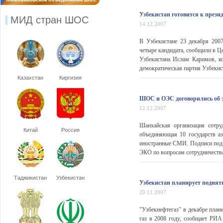
Узбекистан готовится к през
МИД стран ШОС
14.12.2007
В Узбекистане 23 декабря 200
четыре кандидата, сообщили в Ц
Узбекистана Ислам Каримов, к
демократическая партия Узбекист
Казахстан
Киргизия
ШОС и ОЭС договорились об 
12.12.2007
Шанхайская организация сотр
Китай
Россия
объединяющая 10 государств аз
иностранные СМИ. Подписи под
ЭКО по вопросам сотрудничества 
Таджикистан
Узбекистан
Узбекистан планирует поднять
29.11.2007
"Узбекнефтегаз" в декабре план
газ в 2008 году, сообщает РИА 