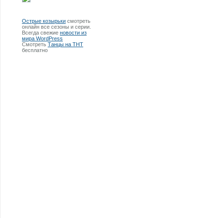
Острые козырьки
смотреть
онлайн все сезоны и серии.
Всегда свежие
новости из
мира WordPress
Смотреть
Танцы на ТНТ
бесплатно