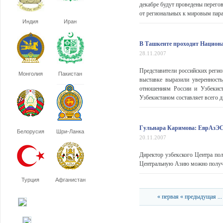
декабре будут проведены перего
от региональных к мировым пара
Индия
Иран
В Ташкенте проходит Национа
28.11.2007
Представители российских реги
Монголия
Пакистан
выставке выразили уверенност
отношениям России и Узбекист
Узбекистаном составляет всего дв
Гульнара Каримова: ЕврАзЭС 
Белорусия
Шри-Ланка
20.11.2007
Директор узбекского Центра по
Центральную Азию можно получи
Турция
Афганистан
« первая
« предыдущая
...