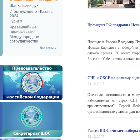
Шанхайский дух
Игры Будущего - Казань
2024
Туризм
Президент РФ поздравил Исла
Чрезвычайные
25.12.2007
происшествия
Международное
сотрудничество
Президент России Владимир Пут
Ислама Каримова с победой на 
Все темы »
служба Кремля. "С обеих стор
России и Узбекистана, а также по
СНГ и ОБСЕ по-разному оцен
24.12.2007
Оценивая состоявшиеся в мину
наблюдателей от стран СНГ 
транспарентным". Сергей Ле
организационные условия для на
Генсек ШОС считает выборы 
24.12.2007