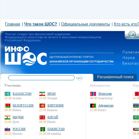
Главная
Что такое ШОС?
Официальные документы
Кто есть кто
Портал создан при финансовой поддержке
Федерального агентства по печати и массовым коммуникациям
Российской Федерации
Расширенный поиск
Участники:
Наблюдатели:
Пар
КАЗАХСТАН
ИРАН
Монголия
22:30
Астана
21:00
Тегеран
00:30
Улан-Батор
21:0
БЕЛОРУССИЯ
КИРГИЗИЯ
Афганистан
19:30
Минск
22:30
Бишкек
21:00
Кабул
21:3
ИНДИЯ
КИТАЙ
22:00
Дели
00:30
Пекин
20:3
РОССИЯ
ПАКИСТАН
20:30
Москва
21:30
Исламабад
20:3