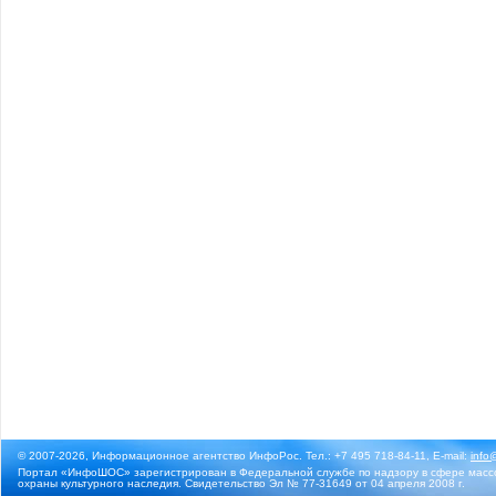
© 2007-2026, Информационное агентство ИнфоРос. Тел.: +7 495 718-84-11, E-mail:
info
Портал «ИнфоШОС» зарегистрирован в Федеральной службе по надзору в сфере массо
охраны культурного наследия. Свидетельство Эл № 77-31649 от 04 апреля 2008 г.