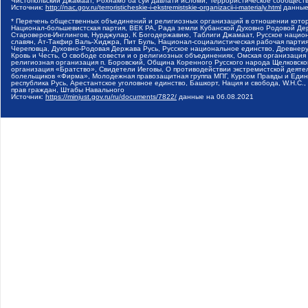
Чистопольский Джамаат, Рохнамо ба суи давлати исломи, Террористическое сообщест
Источник:
http://nac.gov.ru/terroristicheskie-i-ekstremistskie-organizacii-i-materialy.html
данные
* Перечень общественных объединений и религиозных организаций в отношении котор
Национал-большевистская партия, ВЕК РА, Рада земли Кубанской Духовно Родовой Де
Староверов-Инглингов, Нурджулар, К Богодержавию, Таблиги Джамаат, Русское наци
славян, Ат-Такфир Валь-Хиджра, Пит Буль, Национал-социалистическая рабочая парт
Череповца, Духовно-Родовая Держава Русь, Русское национальное единство, Древнер
Кровь и Честь, О свободе совести и о религиозных объединениях, Омская организаци
религиозная организация п. Боровский, Община Коренного Русского народа Щелковског
организация «Братство», Свидетели Иеговы, О противодействии экстремистской деяте
болельщиков «Фирма», Молодежная правозащитная группа МПГ, Курсом Правды и Единен
республика Русь, Арестантское уголовное единство, Башкорт, Нация и свобода, W.H.С
прав граждан, Штабы Навального
Источник:
https://minjust.gov.ru/ru/documents/7822/
данные на
06.08.2021