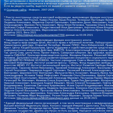
При цитировании и перепечатке материалов ссылка на портал «ИнфоШОС» обязательн
Для использования материалов в печатных изданиях необходимо письменное согласие
Если вы увидели ошибку, выделите ее мышкой и нажмите клавиши Ctrl+Enter
©
Создание сайта
- Инфорос, 2007-2026
* Реестр иностранных средств массовой информации, выполняющих функции иностранн
Голос Америки, Idel.Реалии, Кавказ.Реалии, Крым.Реалии, Телеканал Настоящее Время
Людмила Алексеевна, Маркелов Сергей Евгеньевич, Камалягин Денис Николаевич, Апах
Александрович, Маняхин Петр Борисович, Ярош Юлия Петровна, Чуракова Ольга Влади
Гройсман Софья Романовна, Рождественский Илья Дмитриевич, Апухтина Юлия Владимир
Шмагун Олеся Валентиновна, Мароховская Алеся Алексеевна, Долинина Ирина Никола
редактор 2021, Вега 2021
Источник:
https://minjust.gov.ru/ru/documents/7755/
данные на
03.09.2021
* Сведения реестра НКО, выполняющих функции иностранного агента:
Фонд защиты прав граждан Штаб, Институт права и публичной политики, Лаборатория
Гуманитарное действие, Открытый Петербург, Феникс ПЛЮС, Лига Избирателей, Правов
Крест, Центр Хасдей Ерушалаим, Центр поддержки и содействия развитию средств мас
информационных инициатив Действие, ВМЕСТЕ, Благотворительный фонд охраны здоров
Так, центр Сова, центр Анна, Проект Апрель, Самарская губерния, Эра здоровья, пр
защиты СИБАЛЬТ, Уральская правозащитная группа, Женщины Евразии, Рязанский Мемо
человека, Дальневосточный центр развития гражданских инициатив и социального пар
АКАДЕМИЯ ПО ПРАВАМ ЧЕЛОВЕКА, Частное учреждение Совета Министров северных стр
Массовой Информации, Институт развития прессы - Сибирь, Фонд поддержки свободы 
агентство МЕМО. РУ, Институт региональной прессы, Институт Развития Свободы Инф
Борисовна, Таранова Юлия Николаевна, Туровский Александр Алексеевич, Васильева 
Сергей Георгиевич, Пивоваров Андрей Сергеевич, Писемский Евгений Александрович,
Викторович, Шарипков Олег Викторович, Мальсагов Муса Асланович, Мошель Ирина Ар
Александровна, Исламов Тимур Рифгатович, Романова Ольга Евгеньевна, Щаров Серг
Паутов Юрий Анатольевич, Верховский Александр Маркович, Пислакова-Паркер Марина
Рачинский Ян Збигневич, Жемкова Елена Борисовна, Гудков Лев Дмитриевич, Иллари
Николай Алексеевич, Блинушов Андрей Юрьевич, Мосин Алексей Геннадьевич, Гефтер
Владимировна, Баженова Светлана Куприяновна, Исаев Сергей Владимирович, Максим
Буртина Елена Юрьевна, Гендель Людмила Залмановна, Кокорина Екатерина Алексеев
Подузов Сергей Васильевич, Протасова Ирина Вячеславовна, Литинский Леонид Борис
Добровольская Анна Дмитриевна, Королева Александра Евгеньевна, Смирнов Владими
Петрович, Полякова Мара Федоровна, Резник Генри Маркович, Захаров Герман Конста
Источник:
http://unro.minjust.ru/NKOForeignAgent.aspx
данные на
28.08.2021
* Единый федеральный список организаций, в том числе иностранных и международны
Высший военный Маджлисуль Шура, Конгресс народов Ичкерии и Дагестана, Аль-Каида, 
Движение Талибан, Исламская партия Туркестана, Общество социальных реформ, Общес
Исламское государство, Джабха аль-Нусра ли-Ахль аш-Шам, Народное ополчение имен