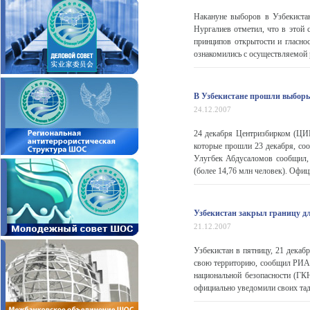
Накануне выборов в Узбекиста
Нургалиев отметил, что в этой
принципов открытости и гласно
ознакомились с осуществляемой р
В Узбекистане прошли выборы
24.12.2007
24 декабря Центризбирком (ЦИК
которые прошли 23 декабря, с
Улугбек Абдусаломов сообщил, 
(более 14,76 млн человек). Офиц
Узбекистан закрыл границу д
21.12.2007
Узбекистан в пятницу, 21 декаб
свою территорию, сообщил РИА 
национальной безопасности (ГК
официально уведомили своих тад