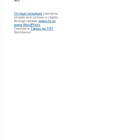
Острые козырьки
смотреть
онлайн все сезоны и серии.
Всегда свежие
новости из
мира WordPress
Смотреть
Танцы на ТНТ
бесплатно