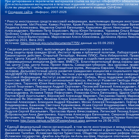
При цитировании и перепечатке материалов ссылка на портал «ИнфоШОС» обязательн
Для использования материалов в печатных изданиях необходимо письменное согласие
Если вы увидели ошибку, выделите ее мышкой и нажмите клавиши Ctrl+Enter
©
Создание сайта
- Инфорос, 2007-2026
* Реестр иностранных средств массовой информации, выполняющих функции иностранн
Голос Америки, Idel.Реалии, Кавказ.Реалии, Крым.Реалии, Телеканал Настоящее Время
Людмила Алексеевна, Маркелов Сергей Евгеньевич, Камалягин Денис Николаевич, Апах
Александрович, Маняхин Петр Борисович, Ярош Юлия Петровна, Чуракова Ольга Влади
Гройсман Софья Романовна, Рождественский Илья Дмитриевич, Апухтина Юлия Владимир
Шмагун Олеся Валентиновна, Мароховская Алеся Алексеевна, Долинина Ирина Никола
редактор 2021, Вега 2021
Источник:
https://minjust.gov.ru/ru/documents/7755/
данные на
03.09.2021
* Сведения реестра НКО, выполняющих функции иностранного агента:
Фонд защиты прав граждан Штаб, Институт права и публичной политики, Лаборатория
Гуманитарное действие, Открытый Петербург, Феникс ПЛЮС, Лига Избирателей, Правов
Крест, Центр Хасдей Ерушалаим, Центр поддержки и содействия развитию средств мас
информационных инициатив Действие, ВМЕСТЕ, Благотворительный фонд охраны здоров
Так, центр Сова, центр Анна, Проект Апрель, Самарская губерния, Эра здоровья, пр
защиты СИБАЛЬТ, Уральская правозащитная группа, Женщины Евразии, Рязанский Мемо
человека, Дальневосточный центр развития гражданских инициатив и социального пар
АКАДЕМИЯ ПО ПРАВАМ ЧЕЛОВЕКА, Частное учреждение Совета Министров северных стр
Массовой Информации, Институт развития прессы - Сибирь, Фонд поддержки свободы 
агентство МЕМО. РУ, Институт региональной прессы, Институт Развития Свободы Инф
Борисовна, Таранова Юлия Николаевна, Туровский Александр Алексеевич, Васильева 
Сергей Георгиевич, Пивоваров Андрей Сергеевич, Писемский Евгений Александрович,
Викторович, Шарипков Олег Викторович, Мальсагов Муса Асланович, Мошель Ирина Ар
Александровна, Исламов Тимур Рифгатович, Романова Ольга Евгеньевна, Щаров Серг
Паутов Юрий Анатольевич, Верховский Александр Маркович, Пислакова-Паркер Марина
Рачинский Ян Збигневич, Жемкова Елена Борисовна, Гудков Лев Дмитриевич, Иллари
Николай Алексеевич, Блинушов Андрей Юрьевич, Мосин Алексей Геннадьевич, Гефтер
Владимировна, Баженова Светлана Куприяновна, Исаев Сергей Владимирович, Максим
Буртина Елена Юрьевна, Гендель Людмила Залмановна, Кокорина Екатерина Алексеев
Подузов Сергей Васильевич, Протасова Ирина Вячеславовна, Литинский Леонид Борис
Добровольская Анна Дмитриевна, Королева Александра Евгеньевна, Смирнов Владими
Петрович, Полякова Мара Федоровна, Резник Генри Маркович, Захаров Герман Конста
Источник:
http://unro.minjust.ru/NKOForeignAgent.aspx
данные на
28.08.2021
* Единый федеральный список организаций, в том числе иностранных и международны
Высший военный Маджлисуль Шура, Конгресс народов Ичкерии и Дагестана, Аль-Каида, 
Движение Талибан, Исламская партия Туркестана, Общество социальных реформ, Общес
Исламское государство, Джабха аль-Нусра ли-Ахль аш-Шам, Народное ополчение имен