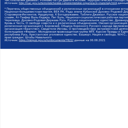
Чистопольский Джамаат, Рохнамо ба суи давлати исломи, Террористическое сообщест
Источник:
http://nac.gov.ru/terroristicheskie-i-ekstremistskie-organizacii-i-materialy.html
данные
* Перечень общественных объединений и религиозных организаций в отношении котор
Национал-большевистская партия, ВЕК РА, Рада земли Кубанской Духовно Родовой Де
Староверов-Инглингов, Нурджулар, К Богодержавию, Таблиги Джамаат, Русское наци
славян, Ат-Такфир Валь-Хиджра, Пит Буль, Национал-социалистическая рабочая парт
Череповца, Духовно-Родовая Держава Русь, Русское национальное единство, Древнер
Кровь и Честь, О свободе совести и о религиозных объединениях, Омская организаци
религиозная организация п. Боровский, Община Коренного Русского народа Щелковског
организация «Братство», Свидетели Иеговы, О противодействии экстремистской деяте
болельщиков «Фирма», Молодежная правозащитная группа МПГ, Курсом Правды и Единен
республика Русь, Арестантское уголовное единство, Башкорт, Нация и свобода, W.H.С
прав граждан, Штабы Навального
Источник:
https://minjust.gov.ru/ru/documents/7822/
данные на
06.08.2021