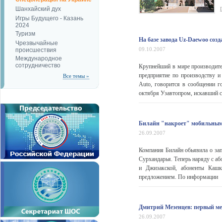
Шанхайский дух
Игры Будущего - Казань
2024
Туризм
На базе завода Uz-Daewoo соз
Чрезвычайные
09.10.2007
происшествия
Международное
сотрудничество
Крупнейший в мире производител
предприятие по производству и
Все темы »
Auto, говорится в сообщении 
октября Узавтопром, искавший ст
Билайн "накроет" мобильным
26.09.2007
Компания Билайн обьявила о за
Сурхандарья. Теперь наряду с а
и Джизакской, абоненты Кашк
предложением. По информации
Дмитрий Мезенцев: первый ме
26.09.2007