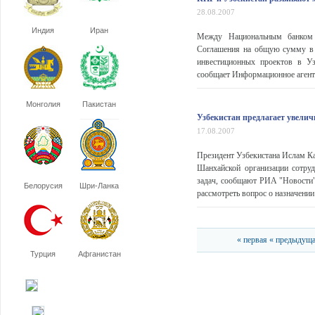
28.08.2007
Индия
Иран
Между Национальным банком 
Соглашения на общую сумму в 
инвестиционных проектов в Уз
сообщает Информационное агентс
Монголия
Пакистан
Узбекистан предлагает увелич
17.08.2007
Президент Узбекистана Ислам Ка
Шанхайской организации сотру
задач, сообщают РИА "Новости"
Белорусия
Шри-Ланка
рассмотреть вопрос о назначении 
« первая
« предыдущ
Турция
Афганистан