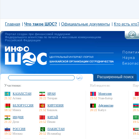
Главная
Что такое ШОС?
Официальные документы
Кто есть кто
Портал создан при финансовой поддержке
Федерального агентства по печати и массовым коммуникациям
Российской Федерации
Расширенный поиск
Участники:
Наблюдатели:
Пар
КАЗАХСТАН
ИРАН
Монголия
21:52
Астана
20:22
Тегеран
23:52
Улан-Батор
20:2
БЕЛОРУССИЯ
КИРГИЗИЯ
Афганистан
18:52
Минск
21:52
Бишкек
20:22
Кабул
20:5
ИНДИЯ
КИТАЙ
21:22
Дели
23:52
Пекин
19:5
РОССИЯ
ПАКИСТАН
19:52
Москва
20:52
Исламабад
19:5