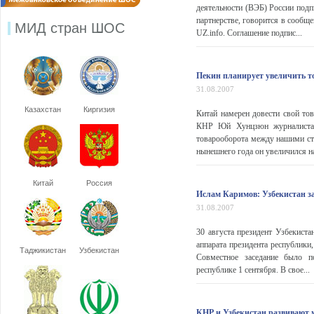
деятельности (ВЭБ) России подп
партнерстве, говорится в сообщ
МИД стран ШОС
UZ.info. Соглашение подпис...
Пекин планирует увеличить то
31.08.2007
Казахстан
Киргизия
Китай намерен довести свой то
КНР Юй Хунцзюн журналистам
товарооборота между нашими ст
нынешнего года он увеличился на
Китай
Россия
Ислам Каримов: Узбекистан за
31.08.2007
30 августа президент Узбекиста
аппарата президента республики
Таджикистан
Узбекистан
Совместное заседание было п
республике 1 сентября. В свое...
КНР и Узбекистан развивают 