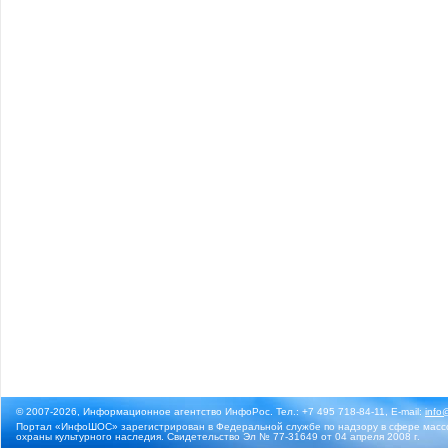
© 2007-2026, Информационное агентство ИнфоРос. Тел.: +7 495 718-84-11, E-mail:
info
Портал «ИнфоШОС» зарегистрирован в Федеральной службе по надзору в сфере массо
охраны культурного наследия. Свидетельство Эл № 77-31649 от 04 апреля 2008 г.