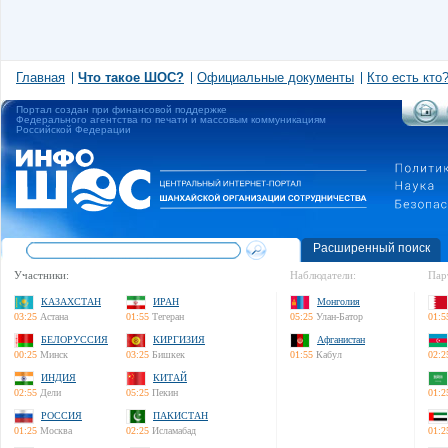
Главная
Что такое ШОС?
Официальные документы
Кто есть кто
Портал создан при финансовой поддержке
Федерального агентства по печати и массовым коммуникациям
Российской Федерации
Расширенный поиск
Участники:
Наблюдатели:
Пар
КАЗАХСТАН
ИРАН
Монголия
03:25
Астана
01:55
Тегеран
05:25
Улан-Батор
01:5
БЕЛОРУССИЯ
КИРГИЗИЯ
Афганистан
00:25
Минск
03:25
Бишкек
01:55
Кабул
02:2
ИНДИЯ
КИТАЙ
02:55
Дели
05:25
Пекин
01:2
РОССИЯ
ПАКИСТАН
01:25
Москва
02:25
Исламабад
01:2