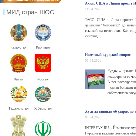
Axios: США и Ливан просят Из
11.04.2026
МИД стран ШОС
ТАСС. США и Ливан просят Из
движения "Хезболлах" до начал
ссылкой на источники. Как сви
считают, ...
Казахстан
Киргизия
Извечный курдский вопрос
05.04.2026
Курды – цыгане Б
несмотря на то чт
Китай
Россия
А вся последующая
– самая большая н
собственного госу
Таджикистан
Узбекистан
Хуситы заявили об ударах по 
05.04.2026
INTERFAX.RU - Йеменские хуси
Гуриона и важным военным объек