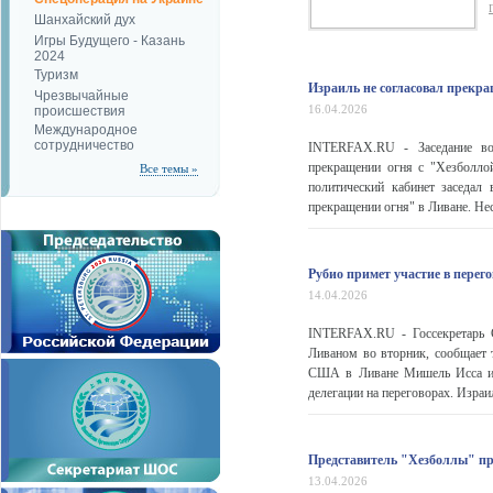
Шанхайский дух
Игры Будущего - Казань
2024
Туризм
Израиль не согласовал прекра
Чрезвычайные
16.04.2026
происшествия
Международное
сотрудничество
INTERFAX.RU - Заседание вое
прекращении огня с "Хезболло
Все темы »
политический кабинет заседал 
прекращении огня" в Ливане. Нес
Рубио примет участие в перег
14.04.2026
INTERFAX.RU - Госсекретарь 
Ливаном во вторник, сообщает 
США в Ливане Мишель Исса и с
делегации на переговорах. Израи
Представитель "Хезболлы" пр
13.04.2026