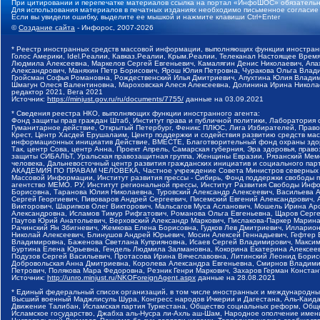
При цитировании и перепечатке материалов ссылка на портал «ИнфоШОС» обязательн
Для использования материалов в печатных изданиях необходимо письменное согласие
Если вы увидели ошибку, выделите ее мышкой и нажмите клавиши Ctrl+Enter
©
Создание сайта
- Инфорос, 2007-2026
* Реестр иностранных средств массовой информации, выполняющих функции иностранн
Голос Америки, Idel.Реалии, Кавказ.Реалии, Крым.Реалии, Телеканал Настоящее Время
Людмила Алексеевна, Маркелов Сергей Евгеньевич, Камалягин Денис Николаевич, Апах
Александрович, Маняхин Петр Борисович, Ярош Юлия Петровна, Чуракова Ольга Влади
Гройсман Софья Романовна, Рождественский Илья Дмитриевич, Апухтина Юлия Владимир
Шмагун Олеся Валентиновна, Мароховская Алеся Алексеевна, Долинина Ирина Никола
редактор 2021, Вега 2021
Источник:
https://minjust.gov.ru/ru/documents/7755/
данные на
03.09.2021
* Сведения реестра НКО, выполняющих функции иностранного агента:
Фонд защиты прав граждан Штаб, Институт права и публичной политики, Лаборатория
Гуманитарное действие, Открытый Петербург, Феникс ПЛЮС, Лига Избирателей, Правов
Крест, Центр Хасдей Ерушалаим, Центр поддержки и содействия развитию средств мас
информационных инициатив Действие, ВМЕСТЕ, Благотворительный фонд охраны здоров
Так, центр Сова, центр Анна, Проект Апрель, Самарская губерния, Эра здоровья, пр
защиты СИБАЛЬТ, Уральская правозащитная группа, Женщины Евразии, Рязанский Мемо
человека, Дальневосточный центр развития гражданских инициатив и социального пар
АКАДЕМИЯ ПО ПРАВАМ ЧЕЛОВЕКА, Частное учреждение Совета Министров северных стр
Массовой Информации, Институт развития прессы - Сибирь, Фонд поддержки свободы 
агентство МЕМО. РУ, Институт региональной прессы, Институт Развития Свободы Инф
Борисовна, Таранова Юлия Николаевна, Туровский Александр Алексеевич, Васильева 
Сергей Георгиевич, Пивоваров Андрей Сергеевич, Писемский Евгений Александрович,
Викторович, Шарипков Олег Викторович, Мальсагов Муса Асланович, Мошель Ирина Ар
Александровна, Исламов Тимур Рифгатович, Романова Ольга Евгеньевна, Щаров Серг
Паутов Юрий Анатольевич, Верховский Александр Маркович, Пислакова-Паркер Марина
Рачинский Ян Збигневич, Жемкова Елена Борисовна, Гудков Лев Дмитриевич, Иллари
Николай Алексеевич, Блинушов Андрей Юрьевич, Мосин Алексей Геннадьевич, Гефтер
Владимировна, Баженова Светлана Куприяновна, Исаев Сергей Владимирович, Максим
Буртина Елена Юрьевна, Гендель Людмила Залмановна, Кокорина Екатерина Алексеев
Подузов Сергей Васильевич, Протасова Ирина Вячеславовна, Литинский Леонид Борис
Добровольская Анна Дмитриевна, Королева Александра Евгеньевна, Смирнов Владими
Петрович, Полякова Мара Федоровна, Резник Генри Маркович, Захаров Герман Конста
Источник:
http://unro.minjust.ru/NKOForeignAgent.aspx
данные на
28.08.2021
* Единый федеральный список организаций, в том числе иностранных и международны
Высший военный Маджлисуль Шура, Конгресс народов Ичкерии и Дагестана, Аль-Каида, 
Движение Талибан, Исламская партия Туркестана, Общество социальных реформ, Общес
Исламское государство, Джабха аль-Нусра ли-Ахль аш-Шам, Народное ополчение имен