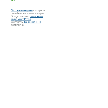
Острые козырьки
смотреть
онлайн все сезоны и серии.
Всегда свежие
новости из
мира WordPress
Смотреть
Танцы на ТНТ
бесплатно