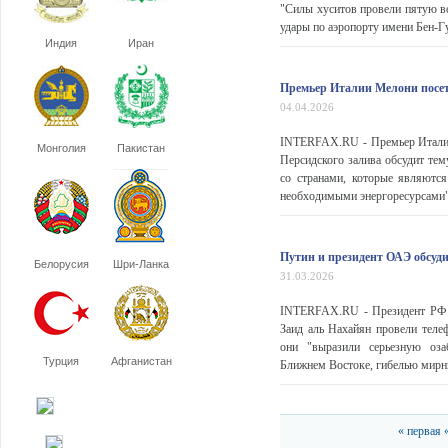
"Силы хуситов провели пятую в
удары по аэропорту имени Бен-Гу
Индия
Иран
Премьер Италии Мелони посет
04.04.2026
INTERFAX.RU - Премьер Италии 
Монголия
Пакистан
Персидского залива обсудит тем
со странами, которые являютс
необходимыми энергоресурсами", 
Путин и президент ОАЭ обсуд
Белорусия
Шри-Ланка
31.03.2026
INTERFAX.RU - Президент РФ 
Заид аль Нахайян провели теле
они "выразили серьезную оза
Турция
Афганистан
Ближнем Востоке, гибелью мирны
« первая