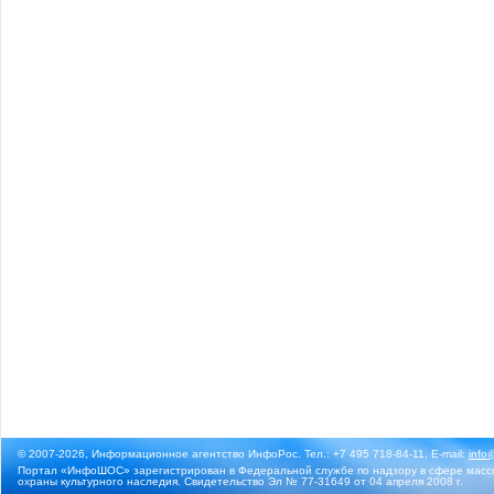
© 2007-2026, Информационное агентство ИнфоРос. Тел.: +7 495 718-84-11, E-mail:
info
Портал «ИнфоШОС» зарегистрирован в Федеральной службе по надзору в сфере массо
охраны культурного наследия. Свидетельство Эл № 77-31649 от 04 апреля 2008 г.