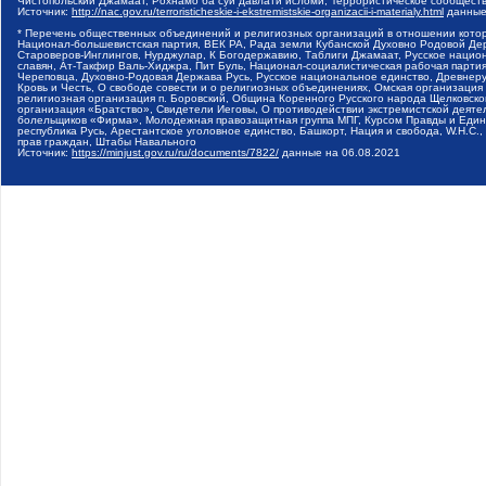
Чистопольский Джамаат, Рохнамо ба суи давлати исломи, Террористическое сообщест
Источник:
http://nac.gov.ru/terroristicheskie-i-ekstremistskie-organizacii-i-materialy.html
данные
* Перечень общественных объединений и религиозных организаций в отношении котор
Национал-большевистская партия, ВЕК РА, Рада земли Кубанской Духовно Родовой Де
Староверов-Инглингов, Нурджулар, К Богодержавию, Таблиги Джамаат, Русское наци
славян, Ат-Такфир Валь-Хиджра, Пит Буль, Национал-социалистическая рабочая парт
Череповца, Духовно-Родовая Держава Русь, Русское национальное единство, Древнер
Кровь и Честь, О свободе совести и о религиозных объединениях, Омская организаци
религиозная организация п. Боровский, Община Коренного Русского народа Щелковског
организация «Братство», Свидетели Иеговы, О противодействии экстремистской деяте
болельщиков «Фирма», Молодежная правозащитная группа МПГ, Курсом Правды и Единен
республика Русь, Арестантское уголовное единство, Башкорт, Нация и свобода, W.H.С
прав граждан, Штабы Навального
Источник:
https://minjust.gov.ru/ru/documents/7822/
данные на
06.08.2021