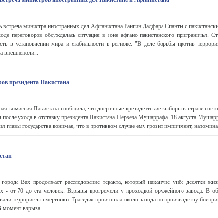
встреча министров иностранных дел Пакистана и Афганистана
ь встреча министра иностранных дел Афганистана Рангин Дадфара Спанты с пакистанск
де переговоров обсуждалась ситуация в зоне афгано-пакистанского приграничья. С
сть в установлении мира и стабильности в регионе. "В деле борьбы против террори
ва внешнеполи...
ров президента Пакистана
ная комиссия Пакистана сообщила, что досрочные президентские выборы в стране состо
 после ухода в отставку президента Пакистана Первеза Мушаррафа. 18 августа Мушар
ия главы государства понимая, что в противном случае ему грозит импичмент, напоминае
стан
 города Вах продолжает расследование теракта, который накануне унёс десятки жи
х - от 70 до ста человек. Взрывы прогремели у проходной оружейного завода. В об
овали террористы-смертники. Трагедия произошла около завода по производству боепри
 момент взрыва ...