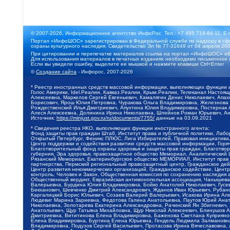
© 2007-2026, Информационное агентство ИнфоРос. Тел.: +7 495 718-84-11, E-
Портал «ИнфоШОС» зарегистрирован в Федеральной службе по надзору в сфе
охраны культурного наследия. Свидетельство Эл № 77-31649 от 04 апреля 200
При цитировании и перепечатке материалов ссылка на портал «ИнфоШОС» об
Для использования материалов в печатных изданиях необходимо письменное 
Если вы увидели ошибку, выделите ее мышкой и нажмите клавиши Ctrl+Enter
©
Создание сайта
- Инфорос, 2007-2026
* Реестр иностранных средств массовой информации, выполняющих функции 
Голос Америки, Idel.Реалии, Кавказ.Реалии, Крым.Реалии, Телеканал Настоя
Алексеевна, Маркелов Сергей Евгеньевич, Камалягин Денис Николаевич, Апах
Борисович, Ярош Юлия Петровна, Чуракова Ольга Владимировна, Железнова М
Рождественский Илья Дмитриевич, Апухтина Юлия Владимировна, Постернак Ал
Алеся Алексеевна, Долинина Ирина Николаевна, Шлейнов Роман Юрьевич, Ани
Источник:
https://minjust.gov.ru/ru/documents/7755/
данные на
03.09.2021
* Сведения реестра НКО, выполняющих функции иностранного агента:
Фонд защиты прав граждан Штаб, Институт права и публичной политики, Лаб
Открытый Петербург, Феникс ПЛЮС, Лига Избирателей, Правовая инициатива, 
Центр поддержки и содействия развитию средств массовой информации, Горя
Благотворительный фонд охраны здоровья и защиты прав граждан, Благотвори
губерния, Эра здоровья, правозащитное общество Мемориал, Аналитический 
Рязанский Мемориал, Екатеринбургское общество МЕМОРИАЛ, Институт прав ч
партнерства, Пермский региональный правозащитный центр, Гражданское де
Центр развития некоммерческих организаций, Гражданское содействие, Цент
контроль, Человек и Закон, Общественная комиссия по сохранению наследия
Общественный вердикт, Евразийская антимонопольная ассоциация, Чанышева 
Валерьевна, Бурдина Юлия Владимировна, Бойко Анатолий Николаевич, Гусев
Бекханович, Шевченко Дмитрий Александрович, Жданов Иван Юрьевич, Рубано
Каргалицкий Борис Юльевич, Созаев Валерий Валерьевич, Исакова Ирина Ал
Людевиг Марина Зариевна, Федотова Галина Анатольевна, Паутов Юрий Анато
Николаевна, Золотарева Екатерина Александровна, Рачинский Ян Збигневич
Анатольевич, Щур Татьяна Михайловна, Щур Николай Алексеевич, Блинушов 
Дмитриевна, Вититинова Елена Владимировна, Баженова Светлана Куприяновн
Елена Владимировна, Буртина Елена Юрьевна, Гендель Людмила Залмановна,
Владимировна, Подузов Сергей Васильевич, Протасова Ирина Вячеславовна, 