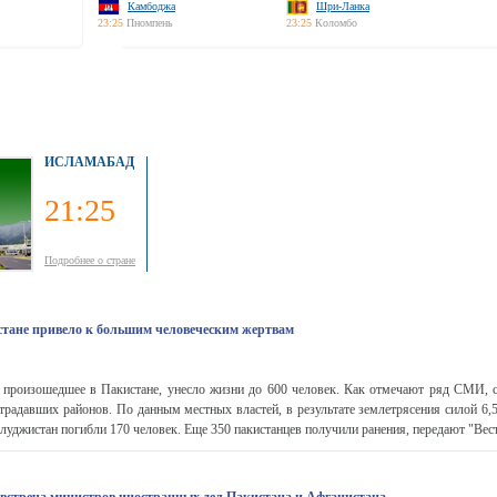
Камбоджа
Шри-Ланка
23:25
Пномпень
23:25
Коломбо
ИСЛАМАБАД
21:25
Подробнее о стране
стане привело к большим человеческим жертвам
, произошедшее в Пакистане, унесло жизни до 600 человек. Как отмечают ряд СМИ, с
традавших районов. По данным местных властей, в результате землетрясения силой 6,
луджистан погибли 170 человек. Еще 350 пакистанцев получили ранения, передают "Вести