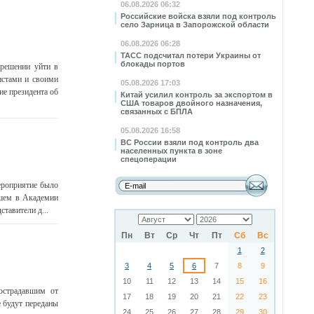
06.08.2026 06:32
Российские войска взяли под контроль
село Зарница в Запорожской области
06.08.2026 06:28
ТАСС подсчитал потери Украины от
блокады портов
 решении уйти в
истами и своими
05.08.2026 17:03
ие президента об
Китай усилил контроль за экспортом в
США товаров двойного назначения,
связанных с БПЛА
05.08.2026 16:58
ВС России взяли под контроль два
населенных пункта в зоне
спецоперации
ероприятие было
дшем в Академии
тавители д...
Пн
Вт
Ср
Чт
Пт
Сб
Вс
1
2
3
4
5
6
7
8
9
10
11
12
13
14
15
16
острадавшим от
17
18
19
20
21
22
23
е будут переданы
24
25
26
27
28
29
30