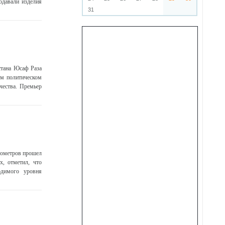
одавали изделия
31
стана Юсаф Раза
ем политическом
чества. Премьер
илометров прошел
х, отметил, что
одимого уровня