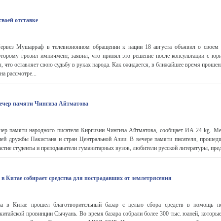
воей отставке
ервез Мушарраф в телевизионном обращении к нации 18 августа объявил о своем
оторому грозил импичмент, заявил, что принял это решение после консультации с юр
, что оставляет свою судьбу в руках народа. Как ожидается, в ближайшее время прошен
на рассмотре...
ечер памяти Чингиза Айтматова
чер памяти народного писателя Киргизии Чингиза Айтматова, сообщает ИА 24 kg. М
ией дружбы Пакистана и стран Центральной Азии. В вечере памяти писателя, проше
стие студенты и преподаватели гуманитарных вузов, любители русской литературы, предс
в Китае собирает средства для пострадавших от землетрясения
на в Китае прошел благотворительный базар с целью сбора средств в помощь п
китайской провинции Сычуань. Во время базара собрали более 300 тыс. юаней, которы