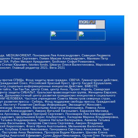
обода, MEDIUM-ORIENT, Пономарев Лев Александрович, Савицкая Людмила
Баданин Роман Сергеевич, Гликин Максим Александрович, Маняхин Петр
er SIA, Рубин Михаил Аркадьевич, Гройсман Софья Романовна,
Степан Юрьевич, Istories fonds, Шмагун Олеся Валентиновна, Мароховская
нолит, Главный редактор 2021, Вега 2021
Мы против СПИДа, Фонд защиты прав граждан, СВЕЧА, Гуманитарное действие,
 Гражданский Союз, Российский Красный Крест, Центр Хасдей Ерушалаим,
 Центр социально-информационных инициатив Действие, ВМЕСТЕ,
айга, Так-Так-Так, центр Сова, центр Анна, Проект Апрель, Самарская
Центр защиты СИБАЛЬТ, Уральская правозащитная группа, Женщины Евразии,
ка, Дальневосточный центр развития гражданских инициатив и социального
АВАМ ЧЕЛОВЕКА, Частное учреждение Совета Министров северных стран,
т развития прессы - Сибирь, Фонд поддержки свободы прессы, Гражданский
ы, Институт Развития Свободы Информации, Экозащита!-Женсовет,
ександр Алексеевич, Васильева Анастасия Евгеньевна, Ривина Анна
вгений Александрович, Аверин Виталий Евгеньевич, Барахоев Магомед
на Ароновна, Шведов Григорий Сергеевич, Пономарев Лев Александрович,
ксадрович, Цирульников Борис Альбертович, Халидова Марина Владимировна,
 Татьяна Владимировна, Чуркина Наталья Валерьевна, Акимова Татьяна
 Анна Васильевна, Захарова Светлана Сергеевна, Аверин Владимир
ксей Кириллович, Флиге Ирина Анатольевна, Мельникова Валентина
, Голубева Елена Николаевна, Ганнушкина Светлана Алексеевна, Закс
, Пастухова Анна Яковлевна, Прохоров Вадим Юрьевич, Шахова Елена
 Шабад Анатолий Ефимович, Сухих Дарья Николаевна, Орлов Олег Петрович,