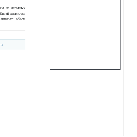
ем на льготных
 Китай являются
личивать объем
 »