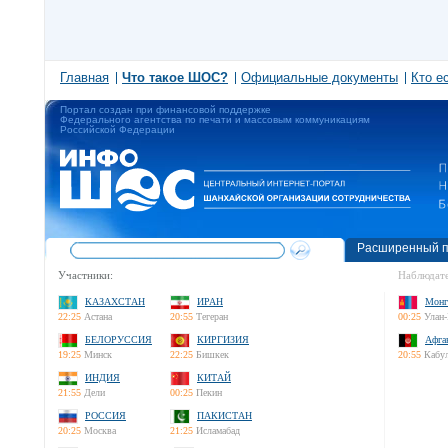
Главная
Что такое ШОС?
Официальные документы
Кто е
Портал создан при финансовой поддержке
Федерального агентства по печати и массовым коммуникациям
Российской Федерации
Расширенный п
Участники:
Наблюдате
КАЗАХСТАН
ИРАН
Монг
22:25
Астана
20:55
Тегеран
00:25
Улан-
БЕЛОРУССИЯ
КИРГИЗИЯ
Афга
19:25
Минск
22:25
Бишкек
20:55
Кабу
ИНДИЯ
КИТАЙ
21:55
Дели
00:25
Пекин
РОССИЯ
ПАКИСТАН
20:25
Москва
21:25
Исламабад