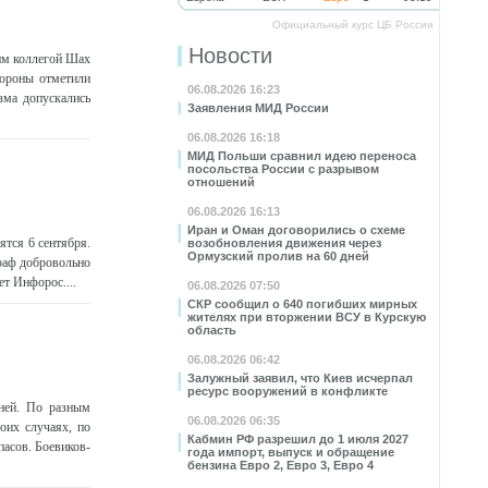
Официальный курс ЦБ России
Новости
им коллегой Шах
тороны отметили
06.08.2026 16:23
зма допускались
Заявления МИД России
06.08.2026 16:18
МИД Польши сравнил идею переноса
посольства России с разрывом
отношений
06.08.2026 16:13
Иран и Оман договорились о схеме
ятся 6 сентября.
возобновления движения через
Ормузский пролив на 60 дней
раф добровольно
т Инфорос....
06.08.2026 07:50
СКР сообщил о 640 погибших мирных
жителях при вторжении ВСУ в Курскую
область
06.08.2026 06:42
Залужный заявил, что Киев исчерпал
ресурс вооружений в конфликте
зней. По разным
06.08.2026 06:35
оих случаях, по
Кабмин РФ разрешил до 1 июля 2027
пасов. Боевиков-
года импорт, выпуск и обращение
бензина Евро 2, Евро 3, Евро 4