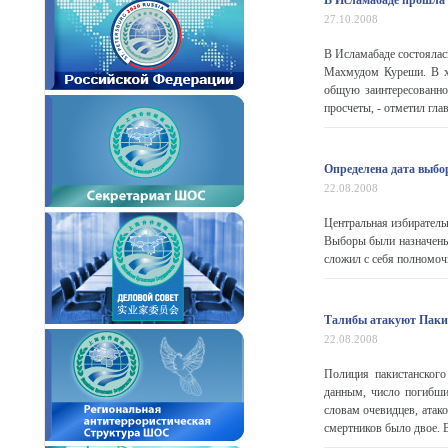
В Исламабаде прошла 
27.10.2008
В Исламабаде состоялас
Махмудом Куреши. В хо
общую заинтересованно
просчеты, - отметил гла
Определена дата выбо
22.08.2008
Центральная избиратель
Выборы были назначены
сложил с себя полномоч
Талибы атакуют Паки
22.08.2008
Полиция пакистанского
данным, число погибши
словам очевидцев, атак
смертников было двое. В