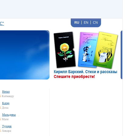
RU
EN
CN
С"
Непал
5
Катманду
Катар
5
Доха
Мальдивы
5
Мале
Турция
5
Анкара