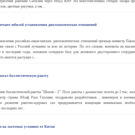
трясения районам Сычуани через МИД КНР. На многочисленных стендах базара пр
в, цветные рисунки, а так...
мечают юбилей установления дипломатических отношений
новления российско-пакистанских дипломатических отношений премьер-министр Паки
ие связи с Россией лучшими за всю их историю. По его словам, контакты на высш
е в последние годы, заложили солидную базу для активного двустороннего сотрудни
то имеется растущее с...
ытал баллистическую ракету
ние баллистической ракеты "Шахин - 2". Пуск ракеты с дальностью полета до 2 тыс. к
стр страны Юсаф Раза Гиллани, поздравляя разработчиков , инженеров и военны
е развития ракетно-ядерных сил придерживается концепции минимально необх
 последних чет...
м на льготных условиях от Китая