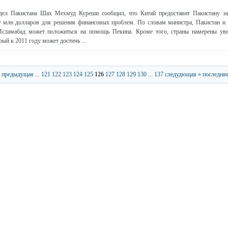
дел Пакистана Шах Мехмуд Куреши сообщил, что Китай предоставит Пакистану за
0 млн долларов для решения финансовых проблем. По словам министра, Пакистан и
Исламабад может положиться на помощь Пекина. Кроме того, страны намерены уве
рый к 2011 году может достичь ...
 предыдущая
...
121
122
123
124
125
126
127
128
129
130
...
137
следудющая »
последняя