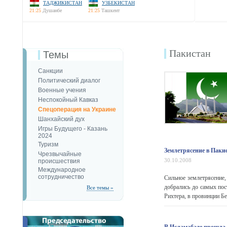
ТАДЖИКИСТАН
УЗБЕКИСТАН
21:25
Душанбе
21:25
Ташкент
Пакистан
Темы
Санкции
Политический диалог
Военные учения
Неспокойный Кавказ
Спецоперация на Украине
Шанхайский дух
Игры Будущего - Казань
2024
Туризм
Землетрясение в Паки
Чрезвычайные
30.10.2008
происшествия
Международное
сотрудничество
Сильное землетрясение
добрались до самых пос
Все темы »
Рихтера, в провинции Бе