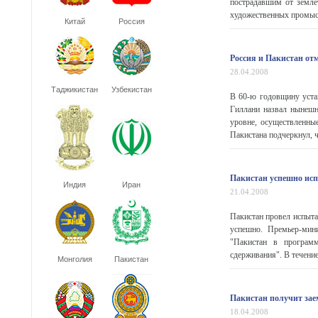
пострадавшим от земле
художественных промысло
Китай
Россия
Россия и Пакистан от
28.04.2008
Таджикистан
Узбекистан
В 60-ю годовщину уста
Гиллани назвал нынешн
уровне, осуществленны
Пакистана подчеркнул, ч
Пакистан успешно исп
Индия
Иран
21.04.2008
Пакистан провел испыта
успешно. Премьер-мини
"Пакистан в программ
сдерживания". В течение
Монголия
Пакистан
Пакистан получит зае
18.04.2008