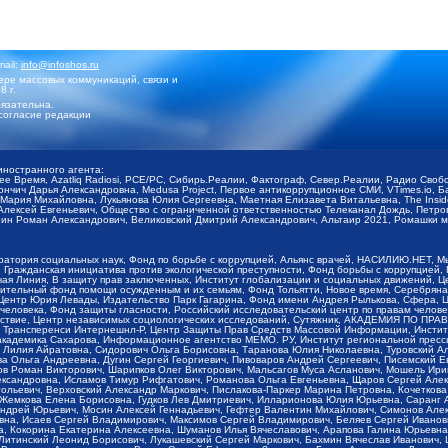
mail:
info@infoshos.ru
ре массовых коммуникаций, связи и
8 г.
язательна.
согласие редакции
иностранного агента:
щее Время, Azatliq Radiosi, PCE/PC, Сибирь.Реалии, Фактограф, Север.Реалии, Радио Св
ончич Дарья Александровна, Medusa Project, Первое антикоррупционное СМИ, VTimes.io, 
ария Михайловна, Лукьянова Юлия Сергеевна, Маетная Елизавета Витальевна, The Insid
ексей Евгеньевич, Общество с ограниченной ответственностью Телеканал Дождь, Петров 
н Роман Александрович, Великовский Дмитрий Александрович, Альтаир 2021, Ромашки мо
оратория социальных наук, Фонд по борьбе с коррупцией, Альянс врачей, НАСИЛИЮ.НЕТ, 
Гражданская инициатива против экологической преступности, Фонд борьбы с коррупцией,
чая Линия, В защиту прав заключенных, Институт глобализации и социальных движений,
тельный фонд помощи осужденным и их семьям, Фонд Тольятти, Новое время, Серебряная т
Центр Юрия Левады, Издательство Парк Гагарина, Фонд имени Андрея Рылькова, Сфера, 
еловека, Фонд защиты гласности, Российский исследовательский центр по правам челове
йствие, Центр независимых социологических исследований, Сутяжник, АКАДЕМИЯ ПО ПР
р Трансперенси Интернешнл-Р, Центр Защиты Прав Средств Массовой Информации, Институ
 академика Сахарова, Информационное агентство МЕМО. РУ, Институт региональной пресс
Лилия Айратовна, Сидорович Ольга Борисовна, Таранова Юлия Николаевна, Туровский Ал
а Ольга Андреевна, Дугин Сергей Георгиевич, Пивоваров Андрей Сергеевич, Писемский Е
в Роман Викторович, Шарипков Олег Викторович, Мальсагов Муса Асланович, Мошель Ири
ександровна, Исламов Тимур Рифгатович, Романова Ольга Евгеньевна, Щаров Сергей Але
льевич, Верховский Александр Маркович, Пислакова-Паркер Марина Петровна, Кочеткова
, Жемкова Елена Борисовна, Гудков Лев Дмитриевич, Илларионова Юлия Юрьевна, Саранг
Андрей Юрьевич, Мосин Алексей Геннадьевич, Гефтер Валентин Михайлович, Симонов Але
а, Исаев Сергей Владимирович, Максимов Сергей Владимирович, Беляев Сергей Иванович
 Кокорина Екатерина Алексеевна, Шуманов Илья Вячеславович, Арапова Галина Юрьевна
Литинский Леонид Борисович, Лукашевский Сергей Маркович, Бахмин Вячеслав Иванович,