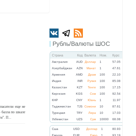
Рубль/Валюты ШОС
Страна
Код
Валюта
Ном.
Курс
Австралия
AUD
Доллар
1
57.05
Азербайджан
AZN
Манат
1
47.61
Армения
AMD
Драм
100
22.10
Индия
INR
Рупия
100
85.08
Казахстан
KZT
Тенге
100
17.15
Киргизия
KGS
Сом
100
92.54
КНР
CNY
Юань
1
11.97
пасатели еще не
Таджикистан
TJS
Сомони
10
87.61
5 балла по шкале
Турецкая
TRY
Лира
10
17.03
". П...
Узбекистан
UZS
Сум
10000
68.08
Cша
USD
Доллар
1
80.93
Eвропа
EUR
Евро
1
93.19