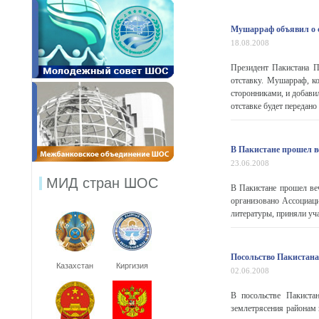
Мушарраф объявил о с
18.08.2008
Президент Пакистана П
отставку. Мушарраф, к
сторонниками, и добавил
отставке будет передано 
В Пакистане прошел в
23.06.2008
МИД стран ШОС
В Пакистане прошел ве
организовано Ассоциац
литературы, приняли уча
Посольство Пакистана 
Казахстан
Киргизия
02.06.2008
В посольстве Пакиста
землетрясения районам 