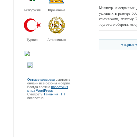
Министр иностранных 
Белорусия
Шри-Ланка
условиях в размере 50
союзниками, поэтому 
торгового оборота, кото
Турция
Афганистан
« первая
«
Острые козырьки
смотреть
онлайн все сезоны и серии.
Всегда свежие
новости из
мира WordPress
Смотреть
Танцы на ТНТ
бесплатно