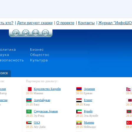
сть кто?
Дети рисуют сказки
О проекте
Контакты
Журнал "ИнфоШО
оиск
ли:
Партнеры по диалогу:
олия
Королевство Бахрейн
Армения
Батор
20:55
Манама
20:55
Ереван
20:5
нистан
Азербайджан
Египет
л
21:25
Баку
19:25
Каир
20:2
Саудовская Аравия
Кувейт
20:25
Эр-Рияд
20:25
Эль-Кувейт
20:2
ОАЭ
Мьянма
20:25
Абу-Даби
20:25
Нейпьидо
19:2