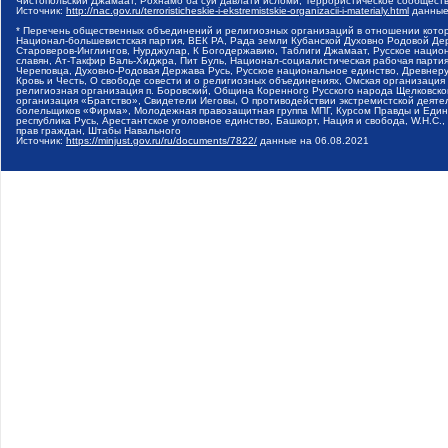
Чистопольский Джамаат, Рохнамо ба суи давлати исломи, Террористическое сообщест
Источник:
http://nac.gov.ru/terroristicheskie-i-ekstremistskie-organizacii-i-materialy.html
данные
* Перечень общественных объединений и религиозных организаций в отношении котор
Национал-большевистская партия, ВЕК РА, Рада земли Кубанской Духовно Родовой Де
Староверов-Инглингов, Нурджулар, К Богодержавию, Таблиги Джамаат, Русское наци
славян, Ат-Такфир Валь-Хиджра, Пит Буль, Национал-социалистическая рабочая парт
Череповца, Духовно-Родовая Держава Русь, Русское национальное единство, Древнер
Кровь и Честь, О свободе совести и о религиозных объединениях, Омская организаци
религиозная организация п. Боровский, Община Коренного Русского народа Щелковског
организация «Братство», Свидетели Иеговы, О противодействии экстремистской деяте
болельщиков «Фирма», Молодежная правозащитная группа МПГ, Курсом Правды и Единен
республика Русь, Арестантское уголовное единство, Башкорт, Нация и свобода, W.H.С
прав граждан, Штабы Навального
Источник:
https://minjust.gov.ru/ru/documents/7822/
данные на
06.08.2021