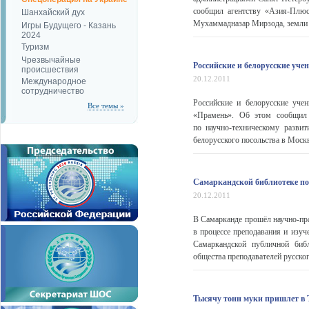
сообщил агентству «Азия-Плюс
Шанхайский дух
Мухаммадназар Мирзода, земли п
Игры Будущего - Казань
2024
Туризм
Чрезвычайные
Российские и белорусские уч
происшествия
20.12.2011
Международное
сотрудничество
Российские и белорусские уче
Все темы »
«Прамень». Об этом сообщил 
по научно-техническому разви
белорусского посольства в Москв
Самаркандской библиотеке по
20.12.2011
В Самарканде прошёл научно-пр
в процессе преподавания и изу
Самаркандской публичной библ
общества преподавателей русско
Тысячу тонн муки пришлет в