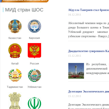
МИД стран ШОС
Абдулла Тангриев стал бронз
16.12.2011
Абсолютный чемпион мира по д
дзюдо Большого шлема в Токио 
Узбекский дзюдоист завоевал
узбекские спортсмены - Навруз Д
Казахстан
Киргизия
Двадцатилетие суверенного К
15.12.2011
Китай
Россия
Из республики,
дипломатическо
международным а
Таджикистан
Узбекистан
Делегация Экологического дв
15.12.2011
Делегация Экологического движе