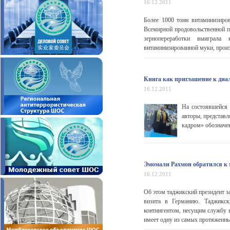
16.12.2011
Более 1000 тонн витаминизиро
Всемирной продовольственной 
зернопереработки выиграла
витаминизированной муки, произ
Книга как приглашение к диа
16.12.2011
На состоявшейся 
авторы, представля
кадром» обозначен
Эмомали Рахмон обратился к 
16.12.2011
Об этом таджикский президент з
визита в Германию. Таджикск
контингентом, несущим службу 
имеет одну из самых протяженных