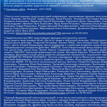
При цитировании и перепечатке материалов ссылка на портал «ИнфоШОС» обязательн
Для использования материалов в печатных изданиях необходимо письменное согласие
Если вы увидели ошибку, выделите ее мышкой и нажмите клавиши Ctrl+Enter
©
Создание сайта
- Инфорос, 2007-2026
* Реестр иностранных средств массовой информации, выполняющих функции иностранн
Голос Америки, Idel.Реалии, Кавказ.Реалии, Крым.Реалии, Телеканал Настоящее Время
Людмила Алексеевна, Маркелов Сергей Евгеньевич, Камалягин Денис Николаевич, Апах
Александрович, Маняхин Петр Борисович, Ярош Юлия Петровна, Чуракова Ольга Влади
Гройсман Софья Романовна, Рождественский Илья Дмитриевич, Апухтина Юлия Владимир
Шмагун Олеся Валентиновна, Мароховская Алеся Алексеевна, Долинина Ирина Никола
редактор 2021, Вега 2021
Источник:
https://minjust.gov.ru/ru/documents/7755/
данные на
03.09.2021
* Сведения реестра НКО, выполняющих функции иностранного агента:
Фонд защиты прав граждан Штаб, Институт права и публичной политики, Лаборатория
Гуманитарное действие, Открытый Петербург, Феникс ПЛЮС, Лига Избирателей, Правов
Крест, Центр Хасдей Ерушалаим, Центр поддержки и содействия развитию средств мас
информационных инициатив Действие, ВМЕСТЕ, Благотворительный фонд охраны здоров
Так, центр Сова, центр Анна, Проект Апрель, Самарская губерния, Эра здоровья, пр
защиты СИБАЛЬТ, Уральская правозащитная группа, Женщины Евразии, Рязанский Мемо
человека, Дальневосточный центр развития гражданских инициатив и социального пар
АКАДЕМИЯ ПО ПРАВАМ ЧЕЛОВЕКА, Частное учреждение Совета Министров северных стр
Массовой Информации, Институт развития прессы - Сибирь, Фонд поддержки свободы 
агентство МЕМО. РУ, Институт региональной прессы, Институт Развития Свободы Инф
Борисовна, Таранова Юлия Николаевна, Туровский Александр Алексеевич, Васильева 
Сергей Георгиевич, Пивоваров Андрей Сергеевич, Писемский Евгений Александрович,
Викторович, Шарипков Олег Викторович, Мальсагов Муса Асланович, Мошель Ирина Ар
Александровна, Исламов Тимур Рифгатович, Романова Ольга Евгеньевна, Щаров Серг
Паутов Юрий Анатольевич, Верховский Александр Маркович, Пислакова-Паркер Марина
Рачинский Ян Збигневич, Жемкова Елена Борисовна, Гудков Лев Дмитриевич, Иллари
Николай Алексеевич, Блинушов Андрей Юрьевич, Мосин Алексей Геннадьевич, Гефтер
Владимировна, Баженова Светлана Куприяновна, Исаев Сергей Владимирович, Максим
Буртина Елена Юрьевна, Гендель Людмила Залмановна, Кокорина Екатерина Алексеев
Подузов Сергей Васильевич, Протасова Ирина Вячеславовна, Литинский Леонид Борис
Добровольская Анна Дмитриевна, Королева Александра Евгеньевна, Смирнов Владими
Петрович, Полякова Мара Федоровна, Резник Генри Маркович, Захаров Герман Конста
Источник:
http://unro.minjust.ru/NKOForeignAgent.aspx
данные на
28.08.2021
* Единый федеральный список организаций, в том числе иностранных и международны
Высший военный Маджлисуль Шура, Конгресс народов Ичкерии и Дагестана, Аль-Каида, 
Движение Талибан, Исламская партия Туркестана, Общество социальных реформ, Общес
Исламское государство, Джабха аль-Нусра ли-Ахль аш-Шам, Народное ополчение имен