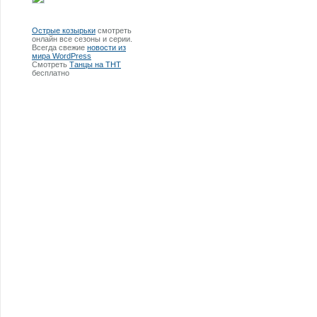
Острые козырьки
смотреть
онлайн все сезоны и серии.
Всегда свежие
новости из
мира WordPress
Смотреть
Танцы на ТНТ
бесплатно