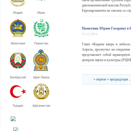
была организована группой Евро
дипломатической миссии Республ
Европарламента по связям со ст
Индия
Иран
Памятник Юрию Гагарину в 
15.12.2011
Монголия
Пакистан
Гимн «Кидаем якорь в небеса»
Апрель, прозвучал на открытии
представляет собой мраморную 
центром науки и культуры (РЦНК)
Белорусия
Шри-Ланка
« первая
« предыдущая
..
Турция
Афганистан