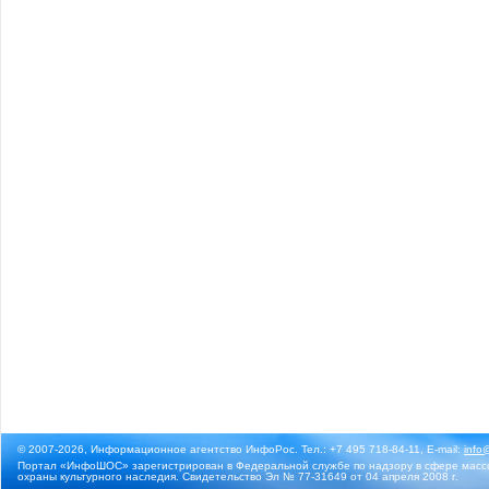
© 2007-2026, Информационное агентство ИнфоРос. Тел.: +7 495 718-84-11, E-mail:
info
Портал «ИнфоШОС» зарегистрирован в Федеральной службе по надзору в сфере массо
охраны культурного наследия. Свидетельство Эл № 77-31649 от 04 апреля 2008 г.