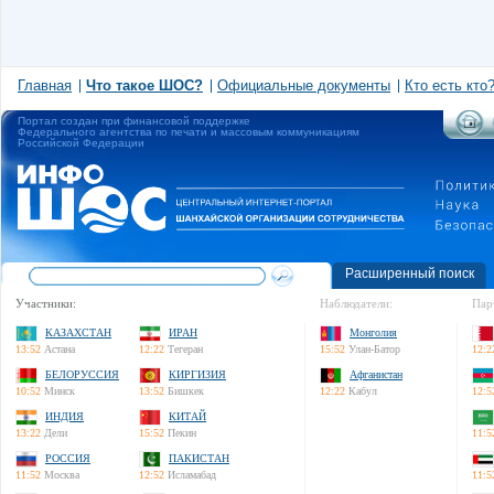
Главная
Что такое ШОС?
Официальные документы
Кто есть кто
Портал создан при финансовой поддержке
Федерального агентства по печати и массовым коммуникациям
Российской Федерации
Расширенный поиск
Участники:
Наблюдатели:
Пар
КАЗАХСТАН
ИРАН
Монголия
13:52
Астана
12:22
Тегеран
15:52
Улан-Батор
12:2
БЕЛОРУССИЯ
КИРГИЗИЯ
Афганистан
10:52
Минск
13:52
Бишкек
12:22
Кабул
12:5
ИНДИЯ
КИТАЙ
13:22
Дели
15:52
Пекин
11:5
РОССИЯ
ПАКИСТАН
11:52
Москва
12:52
Исламабад
11:5