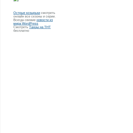
Острые козырьки
смотреть
онлайн все сезоны и серии.
Всегда свежие
новости из
мира WordPress
Смотреть
Танцы на ТНТ
бесплатно