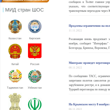
сообщило в Twitter главное у
указало, что соответствующе
МИД стран ШОС
транспортным переходом через Ке
Продлены ограничения на пол
11.11.2022
Казахстан
Киргизия
Росавиация вновь продлевает 
ноября, сообщает "Интерфакс"
Белгорода, Брянска, Воронежа, Г
Минтранс проведет переговоры
Китай
Россия
08.11.2022
По сообщению ТАСС, ограничени
запретами полетов самолетов ро
зарубежном реестре, и в домаш
Таджикистан
Узбекистан
Турцией переговоры по поводу вв
На Крымском мосту 8 ноября 
06.11.2022