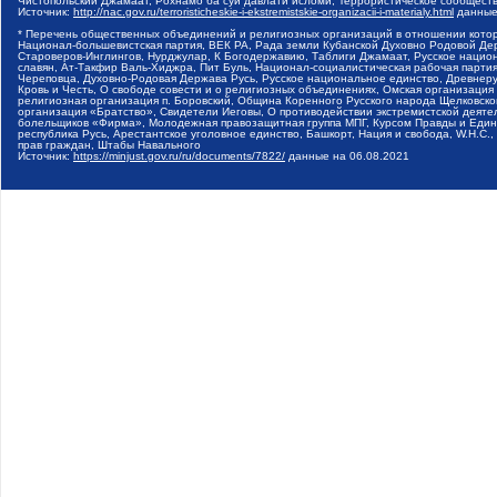
Чистопольский Джамаат, Рохнамо ба суи давлати исломи, Террористическое сообщест
Источник:
http://nac.gov.ru/terroristicheskie-i-ekstremistskie-organizacii-i-materialy.html
данные
* Перечень общественных объединений и религиозных организаций в отношении котор
Национал-большевистская партия, ВЕК РА, Рада земли Кубанской Духовно Родовой Де
Староверов-Инглингов, Нурджулар, К Богодержавию, Таблиги Джамаат, Русское наци
славян, Ат-Такфир Валь-Хиджра, Пит Буль, Национал-социалистическая рабочая парт
Череповца, Духовно-Родовая Держава Русь, Русское национальное единство, Древнер
Кровь и Честь, О свободе совести и о религиозных объединениях, Омская организаци
религиозная организация п. Боровский, Община Коренного Русского народа Щелковског
организация «Братство», Свидетели Иеговы, О противодействии экстремистской деяте
болельщиков «Фирма», Молодежная правозащитная группа МПГ, Курсом Правды и Единен
республика Русь, Арестантское уголовное единство, Башкорт, Нация и свобода, W.H.С
прав граждан, Штабы Навального
Источник:
https://minjust.gov.ru/ru/documents/7822/
данные на
06.08.2021