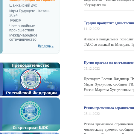
обсуждался на ...
Шанхайский дух
Игры Будущего - Казань
2024
Туризм
Турция пропустит единственны
Чрезвычайные
11.12.2022
происшествия
Международное
Анкара в понедельник позволит
сотрудничество
ТАСС со ссылкой на Минтранс Т
Все темы »
Путин проехал по восстановл
05.12.2022
Президент России Владимир Пу
Марат Хуснуллин, сообщает РИА
России Маратом Хуснуллиным пр
Режим временного ограничения
25.11.2022
Режим временного ограничения 
московскому времени, сообщает