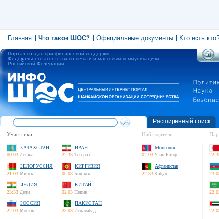
Главная
Что такое ШОС?
Официальные документы
Кто есть кто
Портал создан при финансовой поддержке
Федерального агентства по печати и массовым коммуникациям
Российской Федерации
Расширенный поиск
Участники:
Наблюдатели:
Пар
КАЗАХСТАН
ИРАН
Монголия
00:03
Астана
22:33
Тегеран
02:03
Улан-Батор
22:3
БЕЛОРУССИЯ
КИРГИЗИЯ
Афганистан
21:03
Минск
00:03
Бишкек
22:33
Кабул
23:0
ИНДИЯ
КИТАЙ
23:33
Дели
02:03
Пекин
22:0
РОССИЯ
ПАКИСТАН
22:03
Москва
23:03
Исламабад
22:0