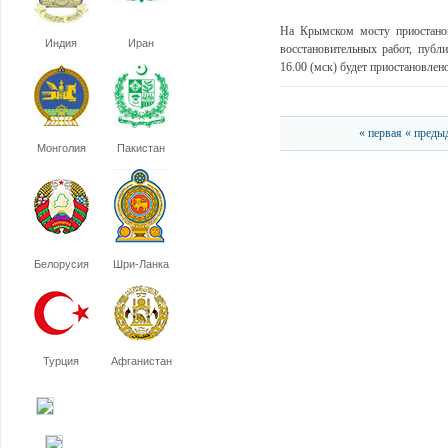
На Крымском мосту приостанов
Индия
Иран
восстановительных работ, пуб
16.00 (мск) будет приостановлено 
« первая
« преды
Монголия
Пакистан
Белорусия
Шри-Ланка
Турция
Афганистан