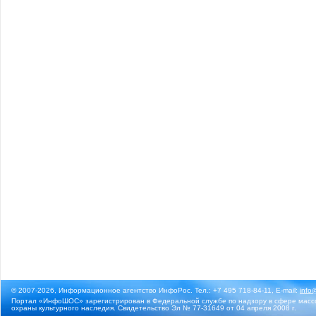
© 2007-2026, Информационное агентство ИнфоРос. Тел.: +7 495 718-84-11, E-mail:
info
Портал «ИнфоШОС» зарегистрирован в Федеральной службе по надзору в сфере массо
охраны культурного наследия. Свидетельство Эл № 77-31649 от 04 апреля 2008 г.