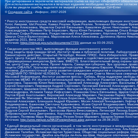
При цитировании и перепечатке материалов ссылка на портал «ИнфоШОС» обязательн
Для использования материалов в печатных изданиях необходимо письменное согласие
Если вы увидели ошибку, выделите ее мышкой и нажмите клавиши Ctrl+Enter
©
Создание сайта
- Инфорос, 2007-2026
* Реестр иностранных средств массовой информации, выполняющих функции иностранн
Голос Америки, Idel.Реалии, Кавказ.Реалии, Крым.Реалии, Телеканал Настоящее Время
Людмила Алексеевна, Маркелов Сергей Евгеньевич, Камалягин Денис Николаевич, Апах
Александрович, Маняхин Петр Борисович, Ярош Юлия Петровна, Чуракова Ольга Влади
Гройсман Софья Романовна, Рождественский Илья Дмитриевич, Апухтина Юлия Владимир
Шмагун Олеся Валентиновна, Мароховская Алеся Алексеевна, Долинина Ирина Никола
редактор 2021, Вега 2021
Источник:
https://minjust.gov.ru/ru/documents/7755/
данные на
03.09.2021
* Сведения реестра НКО, выполняющих функции иностранного агента:
Фонд защиты прав граждан Штаб, Институт права и публичной политики, Лаборатория
Гуманитарное действие, Открытый Петербург, Феникс ПЛЮС, Лига Избирателей, Правов
Крест, Центр Хасдей Ерушалаим, Центр поддержки и содействия развитию средств мас
информационных инициатив Действие, ВМЕСТЕ, Благотворительный фонд охраны здоров
Так, центр Сова, центр Анна, Проект Апрель, Самарская губерния, Эра здоровья, пр
защиты СИБАЛЬТ, Уральская правозащитная группа, Женщины Евразии, Рязанский Мемо
человека, Дальневосточный центр развития гражданских инициатив и социального пар
АКАДЕМИЯ ПО ПРАВАМ ЧЕЛОВЕКА, Частное учреждение Совета Министров северных стр
Массовой Информации, Институт развития прессы - Сибирь, Фонд поддержки свободы 
агентство МЕМО. РУ, Институт региональной прессы, Институт Развития Свободы Инф
Борисовна, Таранова Юлия Николаевна, Туровский Александр Алексеевич, Васильева 
Сергей Георгиевич, Пивоваров Андрей Сергеевич, Писемский Евгений Александрович,
Викторович, Шарипков Олег Викторович, Мальсагов Муса Асланович, Мошель Ирина Ар
Александровна, Исламов Тимур Рифгатович, Романова Ольга Евгеньевна, Щаров Серг
Паутов Юрий Анатольевич, Верховский Александр Маркович, Пислакова-Паркер Марина
Рачинский Ян Збигневич, Жемкова Елена Борисовна, Гудков Лев Дмитриевич, Иллари
Николай Алексеевич, Блинушов Андрей Юрьевич, Мосин Алексей Геннадьевич, Гефтер
Владимировна, Баженова Светлана Куприяновна, Исаев Сергей Владимирович, Максим
Буртина Елена Юрьевна, Гендель Людмила Залмановна, Кокорина Екатерина Алексеев
Подузов Сергей Васильевич, Протасова Ирина Вячеславовна, Литинский Леонид Борис
Добровольская Анна Дмитриевна, Королева Александра Евгеньевна, Смирнов Владими
Петрович, Полякова Мара Федоровна, Резник Генри Маркович, Захаров Герман Конста
Источник:
http://unro.minjust.ru/NKOForeignAgent.aspx
данные на
28.08.2021
* Единый федеральный список организаций, в том числе иностранных и международны
Высший военный Маджлисуль Шура, Конгресс народов Ичкерии и Дагестана, Аль-Каида, 
Движение Талибан, Исламская партия Туркестана, Общество социальных реформ, Общес
Исламское государство, Джабха аль-Нусра ли-Ахль аш-Шам, Народное ополчение имен