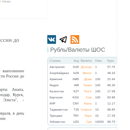
5
Анкара
оссии до
Рубль/Валюты ШОС
Страна
Код
Валюта
Ном.
Курс
Австралия
AUD
Доллар
1
57.75
а выполнение
Азербайджан
AZN
Манат
1
48.33
сти России до
Армения
AMD
Драм
100
22.44
Индия
INR
Рупия
100
86.30
орты Анапа,
Казахстан
KZT
Тенге
100
17.58
нодар, Курск,
Киргизия
KGS
Сом
100
93.96
 Элиста", -
КНР
CNY
Юань
1
12.17
Таджикистан
TJS
Сомони
10
88.85
враля, в день
Турецкая
TRY
Лира
10
17.28
ине.
Узбекистан
UZS
Сум
10000
68.75