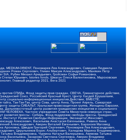
обода, MEDIUM-ORIENT, Пономарев Лев Александрович, Савицкая Людмила
Баданин Роман Сергеевич, Гликин Максим Александрович, Маняхин Петр
er SIA, Рубин Михаил Аркадьевич, Гройсман Софья Романовна,
Степан Юрьевич, Istories fonds, Шмагун Олеся Валентиновна, Мароховская
нолит, Главный редактор 2021, Вега 2021
Мы против СПИДа, Фонд защиты прав граждан, СВЕЧА, Гуманитарное действие,
 Гражданский Союз, Российский Красный Крест, Центр Хасдей Ерушалаим,
 Центр социально-информационных инициатив Действие, ВМЕСТЕ,
айга, Так-Так-Так, центр Сова, центр Анна, Проект Апрель, Самарская
Центр защиты СИБАЛЬТ, Уральская правозащитная группа, Женщины Евразии,
ка, Дальневосточный центр развития гражданских инициатив и социального
АВАМ ЧЕЛОВЕКА, Частное учреждение Совета Министров северных стран,
т развития прессы - Сибирь, Фонд поддержки свободы прессы, Гражданский
ы, Институт Развития Свободы Информации, Экозащита!-Женсовет,
ександр Алексеевич, Васильева Анастасия Евгеньевна, Ривина Анна
вгений Александрович, Аверин Виталий Евгеньевич, Барахоев Магомед
на Ароновна, Шведов Григорий Сергеевич, Пономарев Лев Александрович,
ксадрович, Цирульников Борис Альбертович, Халидова Марина Владимировна,
 Татьяна Владимировна, Чуркина Наталья Валерьевна, Акимова Татьяна
 Анна Васильевна, Захарова Светлана Сергеевна, Аверин Владимир
ксей Кириллович, Флиге Ирина Анатольевна, Мельникова Валентина