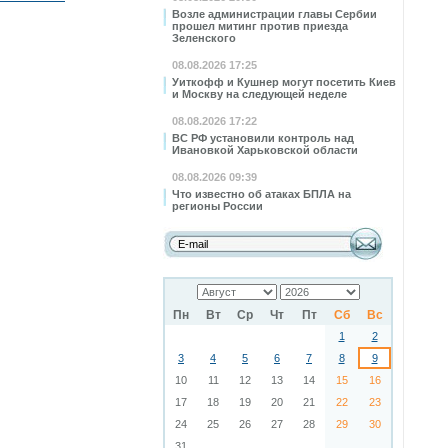
Возле администрации главы Сербии
прошел митинг против приезда
Зеленского
08.08.2026 17:25
Уиткофф и Кушнер могут посетить Киев
и Москву на следующей неделе
08.08.2026 17:22
ВС РФ установили контроль над
Ивановкой Харьковской области
08.08.2026 09:39
Что известно об атаках БПЛА на
регионы России
Пн
Вт
Ср
Чт
Пт
Сб
Вс
1
2
3
4
5
6
7
8
9
10
11
12
13
14
15
16
17
18
19
20
21
22
23
24
25
26
27
28
29
30
31