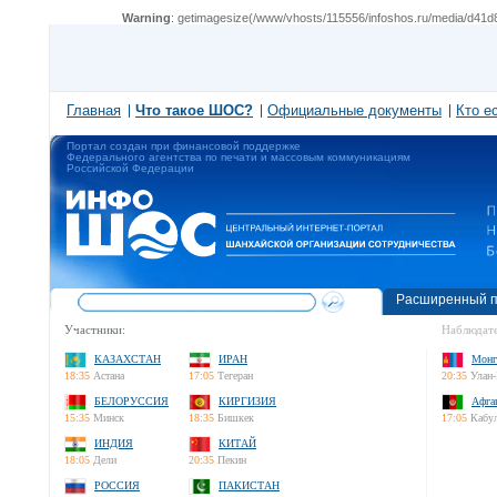
Warning
: getimagesize(/www/vhosts/115556/infoshos.ru/media/d41d8
Главная
Что такое ШОС?
Официальные документы
Кто е
Портал создан при финансовой поддержке
Федерального агентства по печати и массовым коммуникациям
Российской Федерации
Расширенный п
Участники:
Наблюдате
КАЗАХСТАН
ИРАН
Монг
18:35
Астана
17:05
Тегеран
20:35
Улан-
БЕЛОРУССИЯ
КИРГИЗИЯ
Афга
15:35
Минск
18:35
Бишкек
17:05
Кабу
ИНДИЯ
КИТАЙ
18:05
Дели
20:35
Пекин
РОССИЯ
ПАКИСТАН