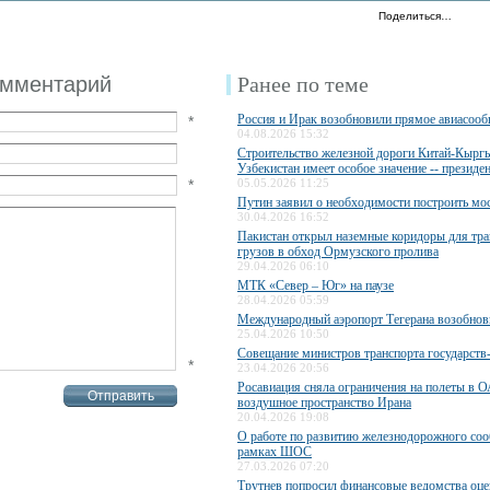
Поделиться…
омментарий
Ранее по теме
Россия и Ирак возобновили прямое авиасоо
*
04.08.2026 15:32
Строительство железной дороги Китай-Кыргы
Узбекистан имеет особое значение -- президе
*
05.05.2026 11:25
Путин заявил о необходимости построить мос
30.04.2026 16:52
Пакистан открыл наземные коридоры для тра
грузов в обход Ормузского пролива
29.04.2026 06:10
МТК «Север – Юг» на паузе
28.04.2026 05:59
Международный аэропорт Тегерана возобнов
25.04.2026 10:50
Совещание министров транспорта государст
*
23.04.2026 20:56
Росавиация сняла ограничения на полеты в О
воздушное пространство Ирана
20.04.2026 19:08
О работе по развитию железнодорожного со
рамках ШОС
27.03.2026 07:20
Трутнев попросил финансовые ведомства оце