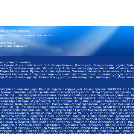
mail:
info@infoshos.ru
ре массовых коммуникаций, связи и
8 г.
язательна.
согласие редакции
иностранного агента:
щее Время, Azatliq Radiosi, PCE/PC, Сибирь.Реалии, Фактограф, Север.Реалии, Радио Св
ончич Дарья Александровна, Medusa Project, Первое антикоррупционное СМИ, VTimes.io, 
ария Михайловна, Лукьянова Юлия Сергеевна, Маетная Елизавета Витальевна, The Insid
ексей Евгеньевич, Общество с ограниченной ответственностью Телеканал Дождь, Петров 
н Роман Александрович, Великовский Дмитрий Александрович, Альтаир 2021, Ромашки мо
оратория социальных наук, Фонд по борьбе с коррупцией, Альянс врачей, НАСИЛИЮ.НЕТ, 
Гражданская инициатива против экологической преступности, Фонд борьбы с коррупцией,
чая Линия, В защиту прав заключенных, Институт глобализации и социальных движений,
тельный фонд помощи осужденным и их семьям, Фонд Тольятти, Новое время, Серебряная т
Центр Юрия Левады, Издательство Парк Гагарина, Фонд имени Андрея Рылькова, Сфера, 
еловека, Фонд защиты гласности, Российский исследовательский центр по правам челове
йствие, Центр независимых социологических исследований, Сутяжник, АКАДЕМИЯ ПО ПР
р Трансперенси Интернешнл-Р, Центр Защиты Прав Средств Массовой Информации, Институ
 академика Сахарова, Информационное агентство МЕМО. РУ, Институт региональной пресс
Лилия Айратовна, Сидорович Ольга Борисовна, Таранова Юлия Николаевна, Туровский Ал
а Ольга Андреевна, Дугин Сергей Георгиевич, Пивоваров Андрей Сергеевич, Писемский Е
в Роман Викторович, Шарипков Олег Викторович, Мальсагов Муса Асланович, Мошель Ири
ександровна, Исламов Тимур Рифгатович, Романова Ольга Евгеньевна, Щаров Сергей Але
льевич, Верховский Александр Маркович, Пислакова-Паркер Марина Петровна, Кочеткова
, Жемкова Елена Борисовна, Гудков Лев Дмитриевич, Илларионова Юлия Юрьевна, Саранг
Андрей Юрьевич, Мосин Алексей Геннадьевич, Гефтер Валентин Михайлович, Симонов Але