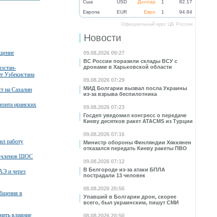
Cша
USD
Доллар
1
82.17
Eвропа
EUR
Евро
1
94.84
Официальный курс ЦБ России
Новости
бщение
09.08.2026 09:27
ВС России поразили склады ВСУ с
дронами в Харьковской области
зстан-
нт Узбекистана
09.08.2026 07:29
МИД Болгарии вызвал посла Украины
т на Сахалин
из-за взрыва беспилотника
нзита иранских
09.08.2026 07:23
Госдеп уведомил конгресс о передаче
Киеву десятков ракет ATACMS из Турции
09.08.2026 07:16
ил работу
Министр обороны Финляндии Хяккянен
отказался передать Киеву ракеты ПВО
в-членов ШОС
09.08.2026 07:12
В Белгороде из-за атаки БПЛА
АЭ и через
пострадали 13 человек
08.08.2026 20:56
общения в
Упавший в Болгарии дрон, скорее
всего, был украинским, пишут СМИ
нить влияние
08.08.2026 20:50