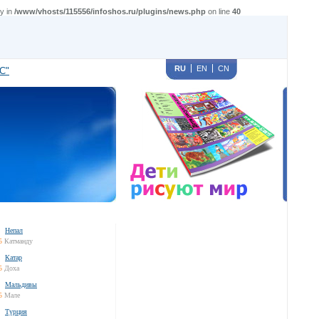
y in
/www/vhosts/115556/infoshos.ru/plugins/news.php
on line
40
RU
EN
CN
С"
Непал
5
Катманду
Катар
5
Доха
Мальдивы
5
Мале
Турция