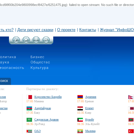
cd98f00b204e9800998ecf8427e/6251475.jpg): failed to open stream: No such file or director
сть кто?
Дети рисуют сказки
О проекте
Контакты
Журнал "ИнфоШО
оиск
ли:
Партнеры по диалогу:
олия
Королевство Бахрейн
Армения
Батор
17:05
Манама
17:05
Ереван
17:0
нистан
Азербайджан
Египет
л
17:35
Баку
15:35
Каир
16:3
Саудовская Аравия
Кувейт
16:35
Эр-Рияд
16:35
Эль-Кувейт
16:3
ОАЭ
Мьянма