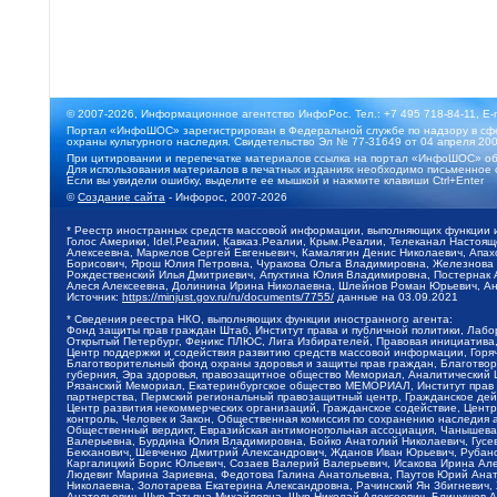
© 2007-2026, Информационное агентство ИнфоРос. Тел.: +7 495 718-84-11, E-
Портал «ИнфоШОС» зарегистрирован в Федеральной службе по надзору в сфе
охраны культурного наследия. Свидетельство Эл № 77-31649 от 04 апреля 200
При цитировании и перепечатке материалов ссылка на портал «ИнфоШОС» об
Для использования материалов в печатных изданиях необходимо письменное 
Если вы увидели ошибку, выделите ее мышкой и нажмите клавиши Ctrl+Enter
©
Создание сайта
- Инфорос, 2007-2026
* Реестр иностранных средств массовой информации, выполняющих функции 
Голос Америки, Idel.Реалии, Кавказ.Реалии, Крым.Реалии, Телеканал Настоя
Алексеевна, Маркелов Сергей Евгеньевич, Камалягин Денис Николаевич, Апах
Борисович, Ярош Юлия Петровна, Чуракова Ольга Владимировна, Железнова М
Рождественский Илья Дмитриевич, Апухтина Юлия Владимировна, Постернак Ал
Алеся Алексеевна, Долинина Ирина Николаевна, Шлейнов Роман Юрьевич, Ани
Источник:
https://minjust.gov.ru/ru/documents/7755/
данные на
03.09.2021
* Сведения реестра НКО, выполняющих функции иностранного агента:
Фонд защиты прав граждан Штаб, Институт права и публичной политики, Лаб
Открытый Петербург, Феникс ПЛЮС, Лига Избирателей, Правовая инициатива, 
Центр поддержки и содействия развитию средств массовой информации, Горя
Благотворительный фонд охраны здоровья и защиты прав граждан, Благотвори
губерния, Эра здоровья, правозащитное общество Мемориал, Аналитический 
Рязанский Мемориал, Екатеринбургское общество МЕМОРИАЛ, Институт прав ч
партнерства, Пермский региональный правозащитный центр, Гражданское де
Центр развития некоммерческих организаций, Гражданское содействие, Цент
контроль, Человек и Закон, Общественная комиссия по сохранению наследия
Общественный вердикт, Евразийская антимонопольная ассоциация, Чанышева 
Валерьевна, Бурдина Юлия Владимировна, Бойко Анатолий Николаевич, Гусев
Бекханович, Шевченко Дмитрий Александрович, Жданов Иван Юрьевич, Рубано
Каргалицкий Борис Юльевич, Созаев Валерий Валерьевич, Исакова Ирина Ал
Людевиг Марина Зариевна, Федотова Галина Анатольевна, Паутов Юрий Анато
Николаевна, Золотарева Екатерина Александровна, Рачинский Ян Збигневич
Анатольевич, Щур Татьяна Михайловна, Щур Николай Алексеевич, Блинушов 