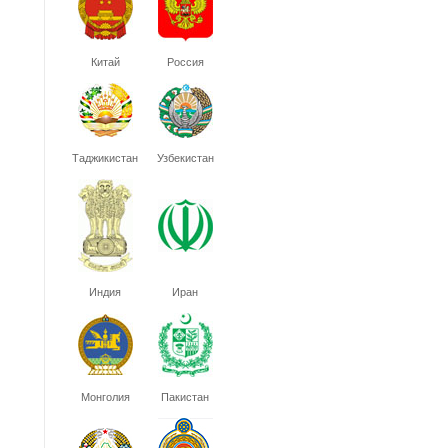
Китай
Россия
Таджикистан
Узбекистан
Индия
Иран
Монголия
Пакистан