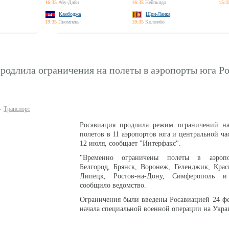
16:35
Абу-Даби
16:35
Нейпьидо
15:3
Камбоджа
Шри-Ланка
19:35
Пномпень
19:35
Коломбо
родлила ограничения на полеты в аэропорты юга Р
Транспорт
Росавиация продлила режим ограничений н
полетов в 11 аэропортов юга и центральной ча
12 июля, сообщает "Интерфакс".
"Временно ограничены полеты в аэроп
Белгород, Брянск, Воронеж, Геленджик, Крас
Липецк, Ростов-на-Дону, Симферополь и
сообщило ведомство.
Ограничения были введены Росавиацией 24 фе
начала специальной военной операции на Укра