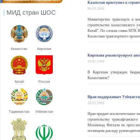
Казахстан приступил к строи
06.03.2008
МИД стран ШОС
Министерство транспорта и ко
строительства казахстанского 
Китай". По словам главы МТК Ка
Казахстана транспортного проекта
Казахстан
Киргизия
Киргизия реконструирует авто
28.02.2008
В Киргизии утвержден бюдже
Казахстаном?
Китай
Россия
Иран поддерживает Узбекиста
28.02.2008
Таджикистан
Узбекистан
Иран придает исключительное з
строительству трансафганског
Мохаммад Фатхали на пресс-ко
посвящена докладу руководител