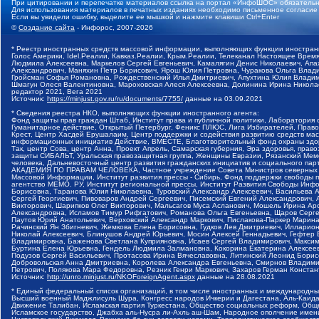
При цитировании и перепечатке материалов ссылка на портал «ИнфоШОС» обязательн
Для использования материалов в печатных изданиях необходимо письменное согласие
Если вы увидели ошибку, выделите ее мышкой и нажмите клавиши Ctrl+Enter
©
Создание сайта
- Инфорос, 2007-2026
* Реестр иностранных средств массовой информации, выполняющих функции иностранн
Голос Америки, Idel.Реалии, Кавказ.Реалии, Крым.Реалии, Телеканал Настоящее Время
Людмила Алексеевна, Маркелов Сергей Евгеньевич, Камалягин Денис Николаевич, Апах
Александрович, Маняхин Петр Борисович, Ярош Юлия Петровна, Чуракова Ольга Влади
Гройсман Софья Романовна, Рождественский Илья Дмитриевич, Апухтина Юлия Владимир
Шмагун Олеся Валентиновна, Мароховская Алеся Алексеевна, Долинина Ирина Никола
редактор 2021, Вега 2021
Источник:
https://minjust.gov.ru/ru/documents/7755/
данные на
03.09.2021
* Сведения реестра НКО, выполняющих функции иностранного агента:
Фонд защиты прав граждан Штаб, Институт права и публичной политики, Лаборатория
Гуманитарное действие, Открытый Петербург, Феникс ПЛЮС, Лига Избирателей, Правов
Крест, Центр Хасдей Ерушалаим, Центр поддержки и содействия развитию средств мас
информационных инициатив Действие, ВМЕСТЕ, Благотворительный фонд охраны здоров
Так, центр Сова, центр Анна, Проект Апрель, Самарская губерния, Эра здоровья, пр
защиты СИБАЛЬТ, Уральская правозащитная группа, Женщины Евразии, Рязанский Мемо
человека, Дальневосточный центр развития гражданских инициатив и социального пар
АКАДЕМИЯ ПО ПРАВАМ ЧЕЛОВЕКА, Частное учреждение Совета Министров северных стр
Массовой Информации, Институт развития прессы - Сибирь, Фонд поддержки свободы 
агентство МЕМО. РУ, Институт региональной прессы, Институт Развития Свободы Инф
Борисовна, Таранова Юлия Николаевна, Туровский Александр Алексеевич, Васильева 
Сергей Георгиевич, Пивоваров Андрей Сергеевич, Писемский Евгений Александрович,
Викторович, Шарипков Олег Викторович, Мальсагов Муса Асланович, Мошель Ирина Ар
Александровна, Исламов Тимур Рифгатович, Романова Ольга Евгеньевна, Щаров Серг
Паутов Юрий Анатольевич, Верховский Александр Маркович, Пислакова-Паркер Марина
Рачинский Ян Збигневич, Жемкова Елена Борисовна, Гудков Лев Дмитриевич, Иллари
Николай Алексеевич, Блинушов Андрей Юрьевич, Мосин Алексей Геннадьевич, Гефтер
Владимировна, Баженова Светлана Куприяновна, Исаев Сергей Владимирович, Максим
Буртина Елена Юрьевна, Гендель Людмила Залмановна, Кокорина Екатерина Алексеев
Подузов Сергей Васильевич, Протасова Ирина Вячеславовна, Литинский Леонид Борис
Добровольская Анна Дмитриевна, Королева Александра Евгеньевна, Смирнов Владими
Петрович, Полякова Мара Федоровна, Резник Генри Маркович, Захаров Герман Конста
Источник:
http://unro.minjust.ru/NKOForeignAgent.aspx
данные на
28.08.2021
* Единый федеральный список организаций, в том числе иностранных и международны
Высший военный Маджлисуль Шура, Конгресс народов Ичкерии и Дагестана, Аль-Каида, 
Движение Талибан, Исламская партия Туркестана, Общество социальных реформ, Общес
Исламское государство, Джабха аль-Нусра ли-Ахль аш-Шам, Народное ополчение имен