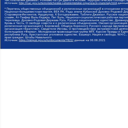
Чистопольский Джамаат, Рохнамо ба суи давлати исломи, Террористическое сообщест
Источник:
http://nac.gov.ru/terroristicheskie-i-ekstremistskie-organizacii-i-materialy.html
данные
* Перечень общественных объединений и религиозных организаций в отношении котор
Национал-большевистская партия, ВЕК РА, Рада земли Кубанской Духовно Родовой Де
Староверов-Инглингов, Нурджулар, К Богодержавию, Таблиги Джамаат, Русское наци
славян, Ат-Такфир Валь-Хиджра, Пит Буль, Национал-социалистическая рабочая парт
Череповца, Духовно-Родовая Держава Русь, Русское национальное единство, Древнер
Кровь и Честь, О свободе совести и о религиозных объединениях, Омская организаци
религиозная организация п. Боровский, Община Коренного Русского народа Щелковског
организация «Братство», Свидетели Иеговы, О противодействии экстремистской деяте
болельщиков «Фирма», Молодежная правозащитная группа МПГ, Курсом Правды и Единен
республика Русь, Арестантское уголовное единство, Башкорт, Нация и свобода, W.H.С
прав граждан, Штабы Навального
Источник:
https://minjust.gov.ru/ru/documents/7822/
данные на
06.08.2021