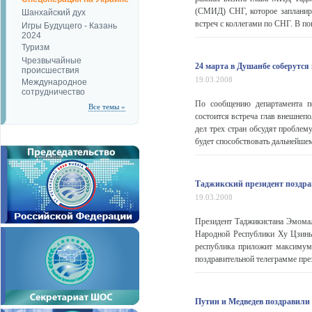
(СМИД) СНГ, которое запланир
Шанхайский дух
встреч с коллегами по СНГ. В п
Игры Будущего - Казань
2024
Туризм
Чрезвычайные
24 марта в Душанбе соберутс
происшествия
19.03.2008
Международное
сотрудничество
По сообщению департамента п
Все темы »
состоится встреча глав внешнеп
дел трех стран обсудят пробле
будет способствовать дальнейше
Таджикский президент поздра
19.03.2008
Президент Таджикистана Эмомал
Народной Республики Ху Цзиньт
республика приложит максимум 
поздравительной телеграмме пре
Путин и Медведев поздравили