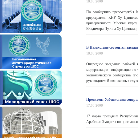
18.03.2008
По сообщению пресс-службы К
председателя КНР Ху Цзиньтао
приверженность Москвы курсу 
Владимира Путина Ху Цзиньтао, в
В Казахстане состоится засед
18.03.2008
Очередное заседание рабочей 
модернизации информационно-
экономического сообщества пр
руководителей таможенных служб
Президент Узбекистана совер
17.03.2008
17 марта президент Республи
Арабские Эмираты по приглашен