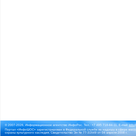
© 2007-2026, Информационное агентство ИнфоРос. Тел.: +7 495 718-84-11, E-mail:
info
Портал «ИнфоШОС» зарегистрирован в Федеральной службе по надзору в сфере массо
охраны культурного наследия. Свидетельство Эл № 77-31649 от 04 апреля 2008 г.