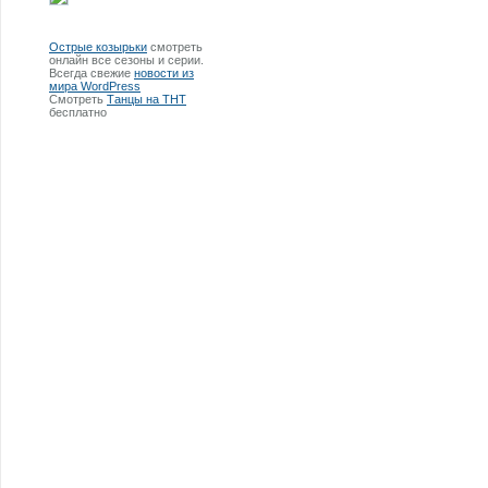
Острые козырьки
смотреть
онлайн все сезоны и серии.
Всегда свежие
новости из
мира WordPress
Смотреть
Танцы на ТНТ
бесплатно