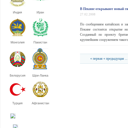
В Пекине открывают новый ги
Индия
Иран
27.02.2008
По сообщениям китайских и з
Пекине состоится открытие но
Созданный по проекту британс
крупнейшим сооружением такого р
Монголия
Пакистан
« первая
« предыдущая
...
Белорусия
Шри-Ланка
Турция
Афганистан