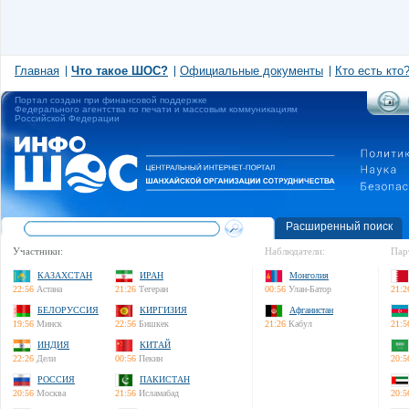
Главная
Что такое ШОС?
Официальные документы
Кто есть кто
Портал создан при финансовой поддержке
Федерального агентства по печати и массовым коммуникациям
Российской Федерации
Расширенный поиск
Участники:
Наблюдатели:
Пар
КАЗАХСТАН
ИРАН
Монголия
22:56
Астана
21:26
Тегеран
00:56
Улан-Батор
21:2
БЕЛОРУССИЯ
КИРГИЗИЯ
Афганистан
19:56
Минск
22:56
Бишкек
21:26
Кабул
21:5
ИНДИЯ
КИТАЙ
22:26
Дели
00:56
Пекин
20:5
РОССИЯ
ПАКИСТАН
20:56
Москва
21:56
Исламабад
20:5