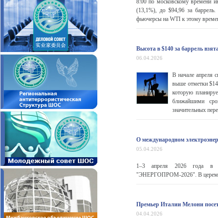
8:00 по московскому времени и
(13,1%), до $94,96 за баррель
фьючерсы на WTI к этому времен
Высота в $140 за баррель взят
06.04.2026
В начале апреля с
выше отметки $141
которую планируе
ближайшими срок
значительных пер
О международном электроэнер
05.04.2026
1–3 апреля 2026 года в г.
"ЭНЕРГОПРОМ-2026". В церемони
Премьер Италии Мелони посет
04.04.2026