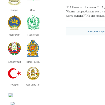
РИА Новости. Президент США Дон
Индия
Иран
"Честно говоря, больше всего я
ты это делаешь?" Но они глупые л
« первая
« пр
Монголия
Пакистан
Белорусия
Шри-Ланка
Турция
Афганистан