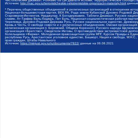
Чистопольский Джамаат, Рохнамо ба суи давлати исломи, Террористическое сообщест
Источник:
http://nac.gov.ru/terroristicheskie-i-ekstremistskie-organizacii-i-materialy.html
данные
* Перечень общественных объединений и религиозных организаций в отношении котор
Национал-большевистская партия, ВЕК РА, Рада земли Кубанской Духовно Родовой Де
Староверов-Инглингов, Нурджулар, К Богодержавию, Таблиги Джамаат, Русское наци
славян, Ат-Такфир Валь-Хиджра, Пит Буль, Национал-социалистическая рабочая парт
Череповца, Духовно-Родовая Держава Русь, Русское национальное единство, Древнер
Кровь и Честь, О свободе совести и о религиозных объединениях, Омская организаци
религиозная организация п. Боровский, Община Коренного Русского народа Щелковског
организация «Братство», Свидетели Иеговы, О противодействии экстремистской деяте
болельщиков «Фирма», Молодежная правозащитная группа МПГ, Курсом Правды и Единен
республика Русь, Арестантское уголовное единство, Башкорт, Нация и свобода, W.H.С
прав граждан, Штабы Навального
Источник:
https://minjust.gov.ru/ru/documents/7822/
данные на
06.08.2021