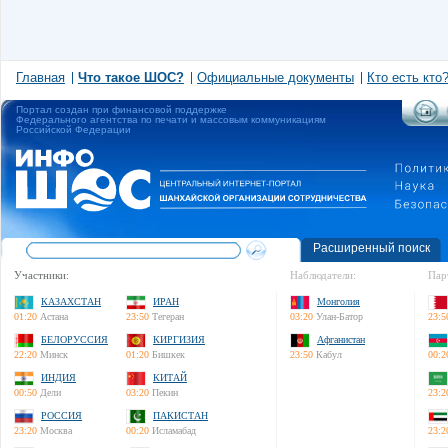
Главная
Что такое ШОС?
Официальные документы
Кто есть кто
Портал создан при финансовой поддержке
Федерального агентства по печати и массовым коммуникациям
Российской Федерации
Расширенный поиск
Участники:
Наблюдатели:
Пар
КАЗАХСТАН
ИРАН
Монголия
01:20
Астана
23:50
Тегеран
03:20
Улан-Батор
23:5
БЕЛОРУССИЯ
КИРГИЗИЯ
Афганистан
22:20
Минск
01:20
Бишкек
23:50
Кабул
00:2
ИНДИЯ
КИТАЙ
00:50
Дели
03:20
Пекин
23:2
РОССИЯ
ПАКИСТАН
23:20
Москва
00:20
Исламабад
23:2