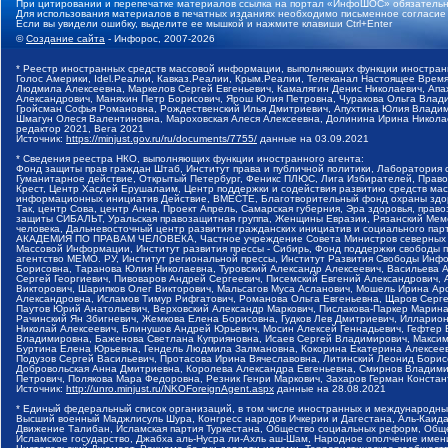
При цитировании и перепечатке материалов ссылка на портал «ИнфоШОС» обязательн
Для использования материалов в печатных изданиях необходимо письменное согласие
Если вы увидели ошибку, выделите ее мышкой и нажмите клавиши Ctrl+Enter
©
Создание сайта
- Инфорос, 2007-2026
* Реестр иностранных средств массовой информации, выполняющих функции иностранн
Голос Америки, Idel.Реалии, Кавказ.Реалии, Крым.Реалии, Телеканал Настоящее Время
Людмила Алексеевна, Маркелов Сергей Евгеньевич, Камалягин Денис Николаевич, Апах
Александрович, Маняхин Петр Борисович, Ярош Юлия Петровна, Чуракова Ольга Влади
Гройсман Софья Романовна, Рождественский Илья Дмитриевич, Апухтина Юлия Владимир
Шмагун Олеся Валентиновна, Мароховская Алеся Алексеевна, Долинина Ирина Никола
редактор 2021, Вега 2021
Источник:
https://minjust.gov.ru/ru/documents/7755/
данные на
03.09.2021
* Сведения реестра НКО, выполняющих функции иностранного агента:
Фонд защиты прав граждан Штаб, Институт права и публичной политики, Лаборатория
Гуманитарное действие, Открытый Петербург, Феникс ПЛЮС, Лига Избирателей, Правов
Крест, Центр Хасдей Ерушалаим, Центр поддержки и содействия развитию средств мас
информационных инициатив Действие, ВМЕСТЕ, Благотворительный фонд охраны здоров
Так, центр Сова, центр Анна, Проект Апрель, Самарская губерния, Эра здоровья, пр
защиты СИБАЛЬТ, Уральская правозащитная группа, Женщины Евразии, Рязанский Мемо
человека, Дальневосточный центр развития гражданских инициатив и социального пар
АКАДЕМИЯ ПО ПРАВАМ ЧЕЛОВЕКА, Частное учреждение Совета Министров северных стр
Массовой Информации, Институт развития прессы - Сибирь, Фонд поддержки свободы 
агентство МЕМО. РУ, Институт региональной прессы, Институт Развития Свободы Инф
Борисовна, Таранова Юлия Николаевна, Туровский Александр Алексеевич, Васильева 
Сергей Георгиевич, Пивоваров Андрей Сергеевич, Писемский Евгений Александрович,
Викторович, Шарипков Олег Викторович, Мальсагов Муса Асланович, Мошель Ирина Ар
Александровна, Исламов Тимур Рифгатович, Романова Ольга Евгеньевна, Щаров Серг
Паутов Юрий Анатольевич, Верховский Александр Маркович, Пислакова-Паркер Марина
Рачинский Ян Збигневич, Жемкова Елена Борисовна, Гудков Лев Дмитриевич, Иллари
Николай Алексеевич, Блинушов Андрей Юрьевич, Мосин Алексей Геннадьевич, Гефтер
Владимировна, Баженова Светлана Куприяновна, Исаев Сергей Владимирович, Максим
Буртина Елена Юрьевна, Гендель Людмила Залмановна, Кокорина Екатерина Алексеев
Подузов Сергей Васильевич, Протасова Ирина Вячеславовна, Литинский Леонид Борис
Добровольская Анна Дмитриевна, Королева Александра Евгеньевна, Смирнов Владими
Петрович, Полякова Мара Федоровна, Резник Генри Маркович, Захаров Герман Конста
Источник:
http://unro.minjust.ru/NKOForeignAgent.aspx
данные на
28.08.2021
* Единый федеральный список организаций, в том числе иностранных и международны
Высший военный Маджлисуль Шура, Конгресс народов Ичкерии и Дагестана, Аль-Каида, 
Движение Талибан, Исламская партия Туркестана, Общество социальных реформ, Общес
Исламское государство, Джабха аль-Нусра ли-Ахль аш-Шам, Народное ополчение имен