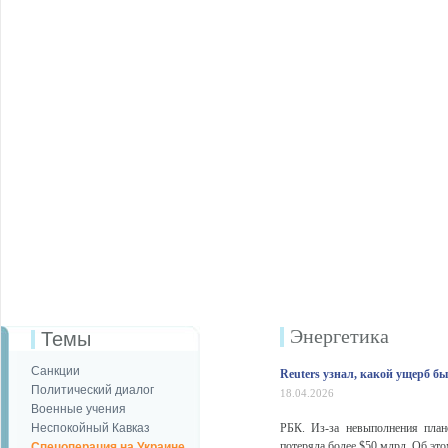
Энергетика
Темы
Санкции
Reuters узнал, какой ущерб б
Политический диалог
18.04.2026
Военные учения
Неспокойный Кавказ
РБК. Из-за невыполнения пла
потеряла более $50 млрд. Об эт
Спецоперация на Украине