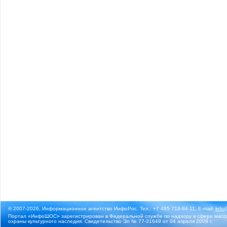
© 2007-2026, Информационное агентство ИнфоРос. Тел.: +7 495 718-84-11, E-mail:
info
Портал «ИнфоШОС» зарегистрирован в Федеральной службе по надзору в сфере массо
охраны культурного наследия. Свидетельство Эл № 77-31649 от 04 апреля 2008 г.