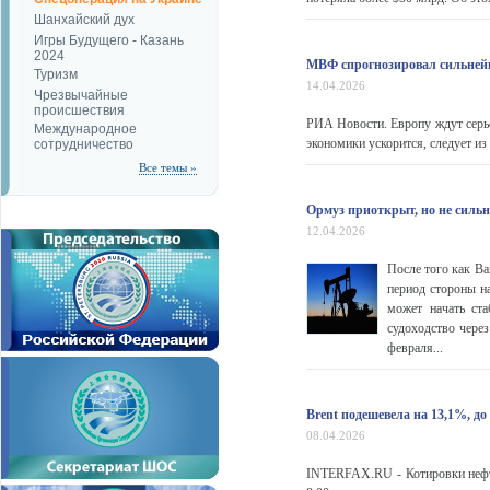
Шанхайский дух
Игры Будущего - Казань
2024
МВФ спрогнозировал сильнейш
Туризм
14.04.2026
Чрезвычайные
происшествия
РИА Новости. Европу ждут серье
Международное
экономики ускорится, следует и
сотрудничество
Все темы »
Ормуз приоткрыт, но не сильн
12.04.2026
После того как Ва
период стороны н
может начать ста
судоходство чере
февраля...
Brent подешевела на 13,1%, до 
08.04.2026
INTERFAX.RU - Котировки нефт