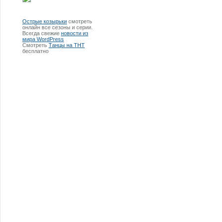
Острые козырьки
смотреть
онлайн все сезоны и серии.
Всегда свежие
новости из
мира WordPress
Смотреть
Танцы на ТНТ
бесплатно