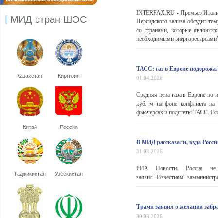
INTERFAX.RU - Премьер Италии 
МИД стран ШОС
Персидского залива обсудит тем
со странами, которые являютс
необходимыми энергоресурсами", 
ТАСС: газ в Европе подорожал
Казахстан
Киргизия
01.04.2026
Средняя цена газа в Европе по и
куб. м на фоне конфликта на
фьючерсах и подсчеты ТАСС. Есл
Китай
Россия
В МИД рассказали, куда Росси
31.03.2026
РИА Новости. Россия не 
Таджикистан
Узбекистан
заявил "Известиям" замминистр
Трамп заявил о желании забра
30.03.2026