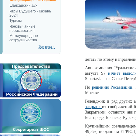
Шанхайский дух
Игры Будущего - Казань
2024
Туризм
Чрезвычайные
происшествия
Международное
сотрудничество
Все темы »
летать по этому направлению
Авиакомпания "Уральские
августа S7
начнет выполн
Smartavia - из Санкт-Петер
По
решению Росавиации
,
Москве.
Геленджик и ряд других а
закрыты
из соображений б
Закрытыми остаются авиа
Белгороде, Брянске, Курск
Крупнейшим совладельцем
49,5%, по данным ЕГРЮЛ,