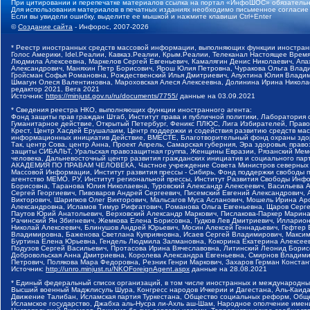
При цитировании и перепечатке материалов ссылка на портал «ИнфоШОС» обязательн
Для использования материалов в печатных изданиях необходимо письменное согласие
Если вы увидели ошибку, выделите ее мышкой и нажмите клавиши Ctrl+Enter
©
Создание сайта
- Инфорос, 2007-2026
* Реестр иностранных средств массовой информации, выполняющих функции иностранн
Голос Америки, Idel.Реалии, Кавказ.Реалии, Крым.Реалии, Телеканал Настоящее Время
Людмила Алексеевна, Маркелов Сергей Евгеньевич, Камалягин Денис Николаевич, Апах
Александрович, Маняхин Петр Борисович, Ярош Юлия Петровна, Чуракова Ольга Влади
Гройсман Софья Романовна, Рождественский Илья Дмитриевич, Апухтина Юлия Владимир
Шмагун Олеся Валентиновна, Мароховская Алеся Алексеевна, Долинина Ирина Никола
редактор 2021, Вега 2021
Источник:
https://minjust.gov.ru/ru/documents/7755/
данные на
03.09.2021
* Сведения реестра НКО, выполняющих функции иностранного агента:
Фонд защиты прав граждан Штаб, Институт права и публичной политики, Лаборатория
Гуманитарное действие, Открытый Петербург, Феникс ПЛЮС, Лига Избирателей, Правов
Крест, Центр Хасдей Ерушалаим, Центр поддержки и содействия развитию средств мас
информационных инициатив Действие, ВМЕСТЕ, Благотворительный фонд охраны здоров
Так, центр Сова, центр Анна, Проект Апрель, Самарская губерния, Эра здоровья, пр
защиты СИБАЛЬТ, Уральская правозащитная группа, Женщины Евразии, Рязанский Мемо
человека, Дальневосточный центр развития гражданских инициатив и социального пар
АКАДЕМИЯ ПО ПРАВАМ ЧЕЛОВЕКА, Частное учреждение Совета Министров северных стр
Массовой Информации, Институт развития прессы - Сибирь, Фонд поддержки свободы 
агентство МЕМО. РУ, Институт региональной прессы, Институт Развития Свободы Инф
Борисовна, Таранова Юлия Николаевна, Туровский Александр Алексеевич, Васильева 
Сергей Георгиевич, Пивоваров Андрей Сергеевич, Писемский Евгений Александрович,
Викторович, Шарипков Олег Викторович, Мальсагов Муса Асланович, Мошель Ирина Ар
Александровна, Исламов Тимур Рифгатович, Романова Ольга Евгеньевна, Щаров Серг
Паутов Юрий Анатольевич, Верховский Александр Маркович, Пислакова-Паркер Марина
Рачинский Ян Збигневич, Жемкова Елена Борисовна, Гудков Лев Дмитриевич, Иллари
Николай Алексеевич, Блинушов Андрей Юрьевич, Мосин Алексей Геннадьевич, Гефтер
Владимировна, Баженова Светлана Куприяновна, Исаев Сергей Владимирович, Максим
Буртина Елена Юрьевна, Гендель Людмила Залмановна, Кокорина Екатерина Алексеев
Подузов Сергей Васильевич, Протасова Ирина Вячеславовна, Литинский Леонид Борис
Добровольская Анна Дмитриевна, Королева Александра Евгеньевна, Смирнов Владими
Петрович, Полякова Мара Федоровна, Резник Генри Маркович, Захаров Герман Конста
Источник:
http://unro.minjust.ru/NKOForeignAgent.aspx
данные на
28.08.2021
* Единый федеральный список организаций, в том числе иностранных и международны
Высший военный Маджлисуль Шура, Конгресс народов Ичкерии и Дагестана, Аль-Каида, 
Движение Талибан, Исламская партия Туркестана, Общество социальных реформ, Общес
Исламское государство, Джабха аль-Нусра ли-Ахль аш-Шам, Народное ополчение имен