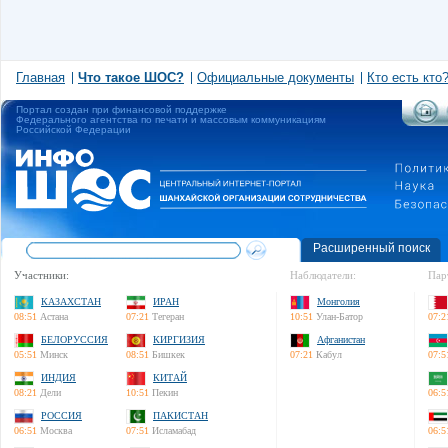
Главная
Что такое ШОС?
Официальные документы
Кто есть кто
Портал создан при финансовой поддержке
Федерального агентства по печати и массовым коммуникациям
Российской Федерации
Расширенный поиск
Участники:
Наблюдатели:
Пар
КАЗАХСТАН
ИРАН
Монголия
08:51
Астана
07:21
Тегеран
10:51
Улан-Батор
07:2
БЕЛОРУССИЯ
КИРГИЗИЯ
Афганистан
05:51
Минск
08:51
Бишкек
07:21
Кабул
07:5
ИНДИЯ
КИТАЙ
08:21
Дели
10:51
Пекин
06:5
РОССИЯ
ПАКИСТАН
06:51
Москва
07:51
Исламабад
06:5