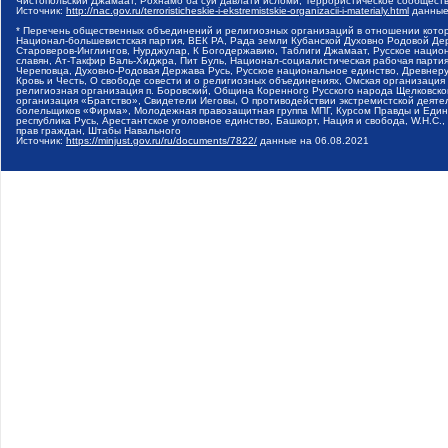
Чистопольский Джамаат, Рохнамо ба суи давлати исломи, Террористическое сообщест
Источник:
http://nac.gov.ru/terroristicheskie-i-ekstremistskie-organizacii-i-materialy.html
данные
* Перечень общественных объединений и религиозных организаций в отношении котор
Национал-большевистская партия, ВЕК РА, Рада земли Кубанской Духовно Родовой Де
Староверов-Инглингов, Нурджулар, К Богодержавию, Таблиги Джамаат, Русское наци
славян, Ат-Такфир Валь-Хиджра, Пит Буль, Национал-социалистическая рабочая парт
Череповца, Духовно-Родовая Держава Русь, Русское национальное единство, Древнер
Кровь и Честь, О свободе совести и о религиозных объединениях, Омская организаци
религиозная организация п. Боровский, Община Коренного Русского народа Щелковског
организация «Братство», Свидетели Иеговы, О противодействии экстремистской деяте
болельщиков «Фирма», Молодежная правозащитная группа МПГ, Курсом Правды и Единен
республика Русь, Арестантское уголовное единство, Башкорт, Нация и свобода, W.H.С
прав граждан, Штабы Навального
Источник:
https://minjust.gov.ru/ru/documents/7822/
данные на
06.08.2021