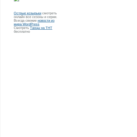
Острые козырьки
смотреть
онлайн все сезоны и серии.
Всегда свежие
новости из
мира WordPress
Смотреть
Танцы на ТНТ
бесплатно