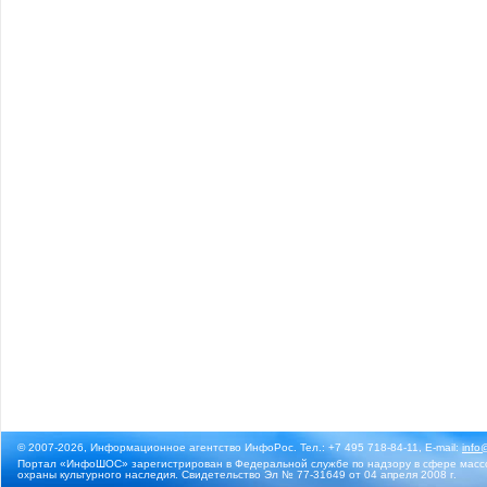
© 2007-2026, Информационное агентство ИнфоРос. Тел.: +7 495 718-84-11, E-mail:
info
Портал «ИнфоШОС» зарегистрирован в Федеральной службе по надзору в сфере массо
охраны культурного наследия. Свидетельство Эл № 77-31649 от 04 апреля 2008 г.