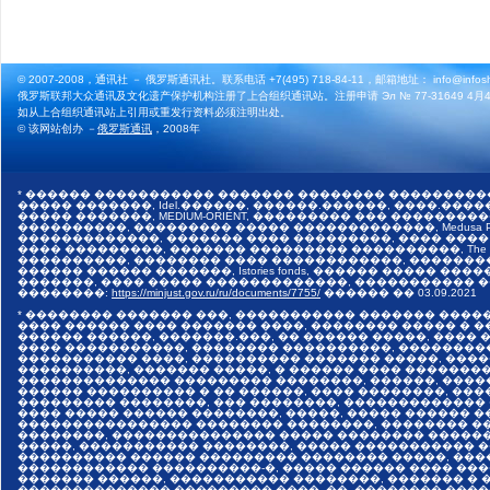
© 2007-2008，通讯社 － 俄罗斯通讯社。联系电话 +7(495) 718-84-11，邮箱地址： info@infosho
俄罗斯联邦大众通讯及文化遗产保护机构注册了上合组织通讯站。注册申请 Эл № 77-31649 4月4
如从上合组织通讯站上引用或重发行资料必须注明出处。
© 该网站创办 －
俄罗斯通讯
，2008年
* ������ ����������� ������� �������� ���������
����� �������, Idel.������, ������.������, ����.������,
����� �������, MEDIUM-ORIENT, ��������� ��� �����
����������, ��������� ����� �������������, Medusa Pr
�������������, ������� ���� ���������, ���� ����
���� ���������, ������� ��������� ����������, The I
����������, �������� ���� ������������, �������
������ ������ �������, Istories fonds, ������ �����
�������, ���� ����� �������������, ����������� ���
��������:
https://minjust.gov.ru/ru/documents/7755/
������ ��
03.09.2021
* �������� ������� ���, ����������� ������� ����
���� ������ ���� ������� ����, �������� ����� � 
������ ������, �������.���, �� ������ �����, ����
���� �����������, �������� ����������, ��������
����������� ����, ���������� ������� �����, ���
����������, ������� �����, � ������ ���� �������
�������������� ��������� ��������, ������, ����
������ ���������� � �� ������, ���� ��������, ����
��������� ��������, ��� ��������, �������������
���� ����� ������ ��������, �����, ����� ������ 
���������������� �������� ��������, �������� ��
��������, ��������������� ����� �������� �����
�����, ����������� ��������, ����� ����������� 
���������� ������ ��������� �������� �����, ���
������������ ����������-�, ����� ������ ���� ���
������� ������, ����������� ��������, ������� � 
�������������� ��������� ����. ��, �������� ����