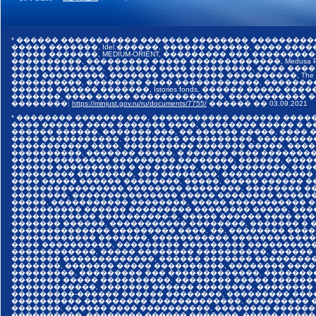
* ������ ����������� ������� �������� ���������
����� �������, Idel.������, ������.������, ����.������,
����� �������, MEDIUM-ORIENT, ��������� ��� �����
����������, ��������� ����� �������������, Medusa Pr
�������������, ������� ���� ���������, ���� ����
���� ���������, ������� ��������� ����������, The I
����������, �������� ���� ������������, �������
������ ������ �������, Istories fonds, ������ �����
�������, ���� ����� �������������, ����������� ���
��������:
https://minjust.gov.ru/ru/documents/7755/
������ ��
03.09.2021
* �������� ������� ���, ����������� ������� ����
���� ������ ���� ������� ����, �������� ����� � 
������ ������, �������.���, �� ������ �����, ����
���� �����������, �������� ����������, ��������
����������� ����, ���������� ������� �����, ���
����������, ������� �����, � ������ ���� �������
�������������� ��������� ��������, ������, ����
������ ���������� � �� ������, ���� ��������, ����
��������� ��������, ��� ��������, �������������
���� ����� ������ ��������, �����, ����� ������ 
���������������� �������� ��������, �������� ��
��������, ��������������� ����� �������� �����
�����, ����������� ��������, ����� ����������� 
���������� ������ ��������� �������� �����, ���
������������ ����������-�, ����� ������ ���� ���
������� ������, ����������� ��������, ������� � 
�������������� ��������� ����. ��, �������� ����
������������ �������, ����������� �������������
���� ����������, ��������� ��������� ����������
������������, ����� �������� ����������, ������
������� �������������, ������ ������� ���������
�������, ������� ����� ����������, �������� ����
���������, ��������� ��� �������������, �������
������� ����� ����������, �������� ����� ������
������������, ������� ������ ��������, ��������
���������-������ ������ ��������, ��������� ���
���������� ��������� �������������, ��������� �
�������, ������ ���� ����������, �������� ������
����������, �������� ������ �������, ����� �����