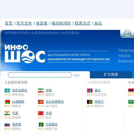
首页
官方文件
谁是谁
项目的消息
联系方式
杂志
俄罗斯联邦印刷及大众通讯机构资助创办上合组织通讯站
扩大搜索
上合组织成员国:
上合组织监察国:
��
哈萨克斯坦
伊朗
蒙古
11:21
阿斯塔纳
09:51
德黑兰
13:21
乌兰巴托
09:5
白俄羅斯
吉尔吉斯斯坦
阿富汗
08:21
明斯克
11:21
比什凯克
09:51
喀布尔
09:2
印度
中国
10:51
新德里
13:21
北京
俄罗斯
巴基斯坦
09:21
莫斯科
10:21
伊斯兰堡