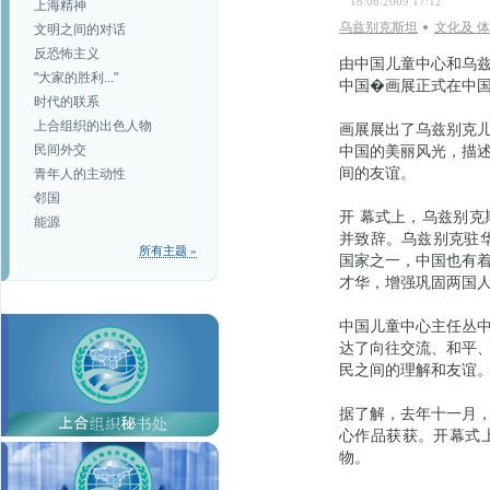
18.06.2009 17:12
上海精神
乌兹别克斯坦
文化及 
文明之间的对话
反恐怖主义
由中国儿童中心和乌
"大家的胜利..."
中国�画展正式在中
时代的联系
上合组织的出色人物
画展展出了乌兹别克儿
民间外交
中国的美丽风光，描
间的友谊。
青年人的主动性
邻国
开 幕式上，乌兹别
能源
并致辞。乌兹别克驻
所有主题 »
国家之一，中国也有
才华，增强巩固两国
中国儿童中心主任丛
达了向往交流、和平
民之间的理解和友谊
据了解，去年十一月
心作品获获。开幕式
物。