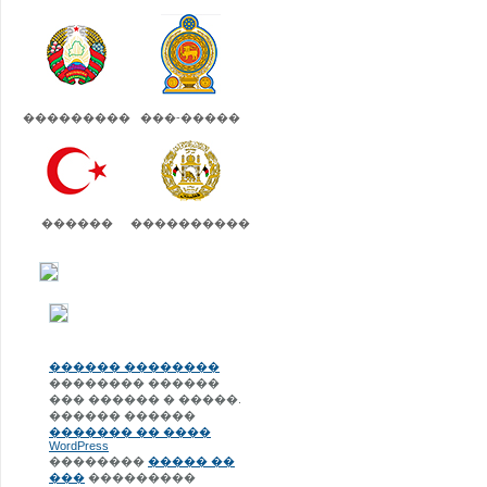
���������
���-�����
������
����������
������ ��������
�������� ������
��� ������ � �����.
������ ������
������� �� ����
WordPress
��������
����� ��
���
���������