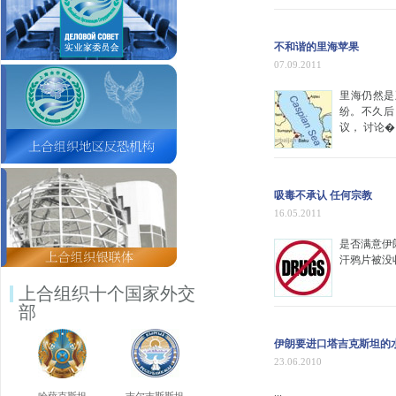
不和谐的里海苹果
07.09.2011
里海仍然是
纷。不久后，
议， 讨论
吸毒不承认 任何宗教
16.05.2011
是否满意伊
汗鸦片被没收&
上合组织十个国家外交
部
伊朗要进口塔吉克斯坦的
23.06.2010
...