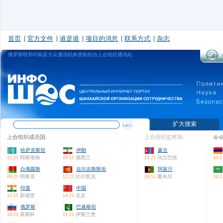
首页
官方文件
谁是谁
项目的消息
联系方式
杂志
俄罗斯联邦印刷及大众通讯机构资助创办上合组织通讯站
扩大搜索
上合组织成员国:
上合组织监察国:
��
哈萨克斯坦
伊朗
蒙古
12:21
阿斯塔纳
10:51
德黑兰
14:21
乌兰巴托
10:5
白俄羅斯
吉尔吉斯斯坦
阿富汗
09:21
明斯克
12:21
比什凯克
10:51
喀布尔
10:2
印度
中国
11:51
新德里
14:21
北京
俄罗斯
巴基斯坦
10:21
莫斯科
11:21
伊斯兰堡