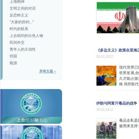
上海精神
文明之间的对话
反恐怖主义
"大家的胜利..."
时代的联系
上合组织的出色人物
民间外交
青年人的主动性
《多边主义》政策在里海正
邻国
20.03.2012
能源
现代世界已
所有主题 »
世界发展,
久才能占据
格 局所取
伊朗与阿富汗毒品的战争
16.03.2012
毒品走私是跨
被用来支持