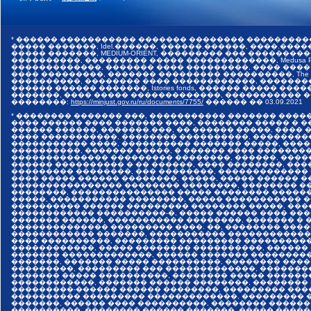
* ������ ����������� ������� �������� ���������
����� �������, Idel.������, ������.������, ����.������,
����� �������, MEDIUM-ORIENT, ��������� ��� �����
����������, ��������� ����� �������������, Medusa Pr
�������������, ������� ���� ���������, ���� ����
���� ���������, ������� ��������� ����������, The I
����������, �������� ���� ������������, �������
������ ������ �������, Istories fonds, ������ �����
�������, ���� ����� �������������, ����������� ���
��������:
https://minjust.gov.ru/ru/documents/7755/
������ ��
03.09.2021
* �������� ������� ���, ����������� ������� ����
���� ������ ���� ������� ����, �������� ����� � 
������ ������, �������.���, �� ������ �����, ����
���� �����������, �������� ����������, ��������
����������� ����, ���������� ������� �����, ���
����������, ������� �����, � ������ ���� �������
�������������� ��������� ��������, ������, ����
������ ���������� � �� ������, ���� ��������, ����
��������� ��������, ��� ��������, �������������
���� ����� ������ ��������, �����, ����� ������ 
���������������� �������� ��������, �������� ��
��������, ��������������� ����� �������� �����
�����, ����������� ��������, ����� ����������� 
���������� ������ ��������� �������� �����, ���
������������ ����������-�, ����� ������ ���� ���
������� ������, ����������� ��������, ������� � 
�������������� ��������� ����. ��, �������� ����
������������ �������, ����������� �������������
���� ����������, ��������� ��������� ����������
������������, ����� �������� ����������, ������
������� �������������, ������ ������� ���������
�������, ������� ����� ����������, �������� ����
���������, ��������� ��� �������������, �������
������� ����� ����������, �������� ����� ������
������������, ������� ������ ��������, ��������
���������-������ ������ ��������, ��������� ���
���������� ��������� �������������, ��������� �
�������, ������ ���� ����������, �������� ������
����������, �������� ������ �������, ����� �����