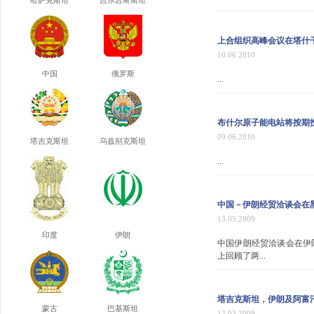
哈萨克斯坦
吉尔吉斯斯坦
上合组织高峰会议在塔什
10.06.2010
中国
俄罗斯
...
布什尔原子能电站将按期
09.06.2010
塔吉克斯坦
乌兹别克斯坦
...
中国－伊朗经贸洽谈会在
13.05.2009
印度
伊朗
中国伊朗经贸洽谈会在伊
上回顾了两...
塔吉克斯坦，伊朗及阿富
蒙古
巴基斯坦
12.03.2009