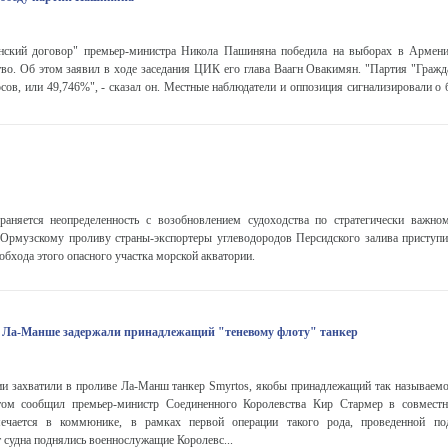
нский договор" премьер-министра Никола Пашиняна победила на выборах в Армени
во. Об этом заявил в ходе заседания ЦИК его глава Ваагн Овакимян. "Партия "Гражд
осов, или 49,746%", - сказал он. Местные наблюдатели и оппозиция сигнализировали о
раняется неопределенность с возобновлением судоходства по стратегически важн
 Ормузскому проливу страны-экспортеры углеводородов Персидского залива приступи
обхода этого опасного участка морской акватории.
в Ла-Манше задержали принадлежащий "теневому флоту" танкер
и захватили в проливе Ла-Манш танкер Smyrtos, якобы принадлежащий так называем
том сообщил премьер-министр Соединенного Королевства Кир Стармер в совместн
чается в коммюнике, в рамках первой операции такого рода, проведенной по
т судна поднялись военнослужащие Королевс...