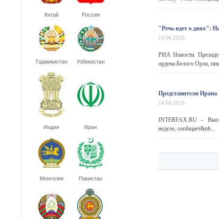
Китай
Россия
"Речь идет о днях": 
14.06.2026
РИА Новости. Президе
Таджикистан
Узбекистан
ордена Белого Орла, пи
Представители Ирана 
14.06.2026
INTERFAX.RU - Высо
Индия
Иран
неделе, сообщает&nb...
Монголия
Пакистан