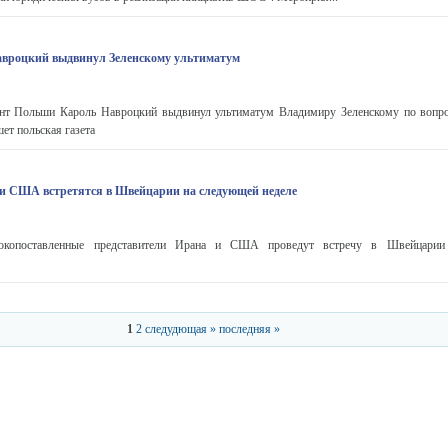
Навроцкий выдвинул Зеленскому ультиматум
нт Польши Кароль Навроцкий выдвинул ультиматум Владимиру Зеленскому по вопро
шет польская газета
и США встретятся в Швейцарии на следующей неделе
копоставленные представители Ирана и США проведут встречу в Швейцарии
1
2
следудющая »
последняя »