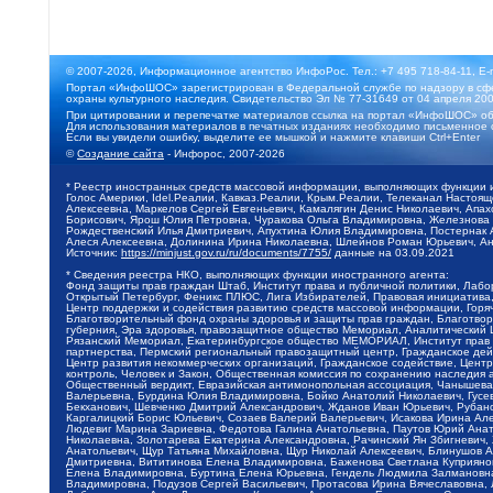
© 2007-2026, Информационное агентство ИнфоРос. Тел.: +7 495 718-84-11, E-
Портал «ИнфоШОС» зарегистрирован в Федеральной службе по надзору в сфе
охраны культурного наследия. Свидетельство Эл № 77-31649 от 04 апреля 200
При цитировании и перепечатке материалов ссылка на портал «ИнфоШОС» об
Для использования материалов в печатных изданиях необходимо письменное 
Если вы увидели ошибку, выделите ее мышкой и нажмите клавиши Ctrl+Enter
©
Создание сайта
- Инфорос, 2007-2026
* Реестр иностранных средств массовой информации, выполняющих функции 
Голос Америки, Idel.Реалии, Кавказ.Реалии, Крым.Реалии, Телеканал Настоя
Алексеевна, Маркелов Сергей Евгеньевич, Камалягин Денис Николаевич, Апах
Борисович, Ярош Юлия Петровна, Чуракова Ольга Владимировна, Железнова М
Рождественский Илья Дмитриевич, Апухтина Юлия Владимировна, Постернак Ал
Алеся Алексеевна, Долинина Ирина Николаевна, Шлейнов Роман Юрьевич, Ани
Источник:
https://minjust.gov.ru/ru/documents/7755/
данные на
03.09.2021
* Сведения реестра НКО, выполняющих функции иностранного агента:
Фонд защиты прав граждан Штаб, Институт права и публичной политики, Лаб
Открытый Петербург, Феникс ПЛЮС, Лига Избирателей, Правовая инициатива, 
Центр поддержки и содействия развитию средств массовой информации, Горя
Благотворительный фонд охраны здоровья и защиты прав граждан, Благотвори
губерния, Эра здоровья, правозащитное общество Мемориал, Аналитический 
Рязанский Мемориал, Екатеринбургское общество МЕМОРИАЛ, Институт прав ч
партнерства, Пермский региональный правозащитный центр, Гражданское де
Центр развития некоммерческих организаций, Гражданское содействие, Цент
контроль, Человек и Закон, Общественная комиссия по сохранению наследия
Общественный вердикт, Евразийская антимонопольная ассоциация, Чанышева 
Валерьевна, Бурдина Юлия Владимировна, Бойко Анатолий Николаевич, Гусев
Бекханович, Шевченко Дмитрий Александрович, Жданов Иван Юрьевич, Рубано
Каргалицкий Борис Юльевич, Созаев Валерий Валерьевич, Исакова Ирина Ал
Людевиг Марина Зариевна, Федотова Галина Анатольевна, Паутов Юрий Анато
Николаевна, Золотарева Екатерина Александровна, Рачинский Ян Збигневич
Анатольевич, Щур Татьяна Михайловна, Щур Николай Алексеевич, Блинушов 
Дмитриевна, Вититинова Елена Владимировна, Баженова Светлана Куприяновн
Елена Владимировна, Буртина Елена Юрьевна, Гендель Людмила Залмановна,
Владимировна, Подузов Сергей Васильевич, Протасова Ирина Вячеславовна, 