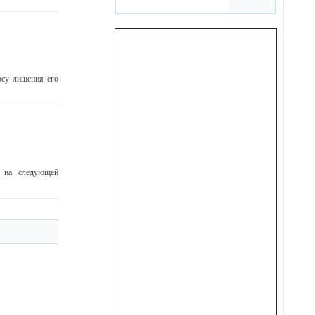
су лишения его
 на следующей