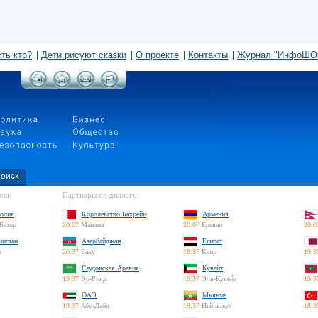
сть кто?
Дети рисуют сказки
О проекте
Контакты
Журнал "ИнфоШО
оиск
ли:
Партнеры по диалогу:
олия
Королевство Бахрейн
Армения
Батор
20:07
Манама
20:07
Ереван
20:0
нистан
Азербайджан
Египет
л
20:37
Баку
18:37
Каир
19:3
Саудовская Аравия
Кувейт
19:37
Эр-Рияд
19:37
Эль-Кувейт
19:3
ОАЭ
Мьянма
19:37
Абу-Даби
19:37
Нейпьидо
18:3