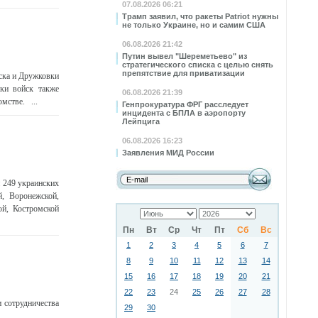
07.08.2026 06:21
Трамп заявил, что ракеты Patriot нужны
не только Украине, но и самим США
06.08.2026 21:42
Путин вывел "Шереметьево" из
стратегического списка с целью снять
препятствие для приватизации
ска и Дружковки
ки войск также
06.08.2026 21:39
мстве. ...
Генпрокуратура ФРГ расследует
инцидента с БПЛА в аэропорту
Лейпцига
06.08.2026 16:23
Заявления МИД России
 249 украинских
й, Воронежской,
ой, Костромской
Пн
Вт
Ср
Чт
Пт
Сб
Вс
1
2
3
4
5
6
7
8
9
10
11
12
13
14
15
16
17
18
19
20
21
22
23
24
25
26
27
28
 сотрудничества
29
30