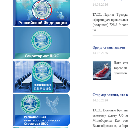
14.06.2026
ТАСС. Партия "Гражда
сформирует правительст
[получила] 726 819 гол
на...
Ормуз ставит задачи
14.06.2026
Пока сох
торговли
проектов 
Стармер заявил, что 
14.06.2026
ТАСС. Военные Британи
теневому флоту. Об э
Минобороны. Как отме
Великобритании, на бор