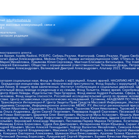
mail:
info@infoshos.ru
ре массовых коммуникаций, связи и
8 г.
язательна.
согласие редакции
иностранного агента:
щее Время, Azatliq Radiosi, PCE/PC, Сибирь.Реалии, Фактограф, Север.Реалии, Радио Св
ончич Дарья Александровна, Medusa Project, Первое антикоррупционное СМИ, VTimes.io, 
ария Михайловна, Лукьянова Юлия Сергеевна, Маетная Елизавета Витальевна, The Insid
ексей Евгеньевич, Общество с ограниченной ответственностью Телеканал Дождь, Петров 
н Роман Александрович, Великовский Дмитрий Александрович, Альтаир 2021, Ромашки мо
оратория социальных наук, Фонд по борьбе с коррупцией, Альянс врачей, НАСИЛИЮ.НЕТ, 
Гражданская инициатива против экологической преступности, Фонд борьбы с коррупцией,
чая Линия, В защиту прав заключенных, Институт глобализации и социальных движений,
тельный фонд помощи осужденным и их семьям, Фонд Тольятти, Новое время, Серебряная т
Центр Юрия Левады, Издательство Парк Гагарина, Фонд имени Андрея Рылькова, Сфера, 
еловека, Фонд защиты гласности, Российский исследовательский центр по правам челове
йствие, Центр независимых социологических исследований, Сутяжник, АКАДЕМИЯ ПО ПР
р Трансперенси Интернешнл-Р, Центр Защиты Прав Средств Массовой Информации, Институ
 академика Сахарова, Информационное агентство МЕМО. РУ, Институт региональной пресс
Лилия Айратовна, Сидорович Ольга Борисовна, Таранова Юлия Николаевна, Туровский Ал
а Ольга Андреевна, Дугин Сергей Георгиевич, Пивоваров Андрей Сергеевич, Писемский Е
в Роман Викторович, Шарипков Олег Викторович, Мальсагов Муса Асланович, Мошель Ири
ександровна, Исламов Тимур Рифгатович, Романова Ольга Евгеньевна, Щаров Сергей Але
льевич, Верховский Александр Маркович, Пислакова-Паркер Марина Петровна, Кочеткова
, Жемкова Елена Борисовна, Гудков Лев Дмитриевич, Илларионова Юлия Юрьевна, Саранг
Андрей Юрьевич, Мосин Алексей Геннадьевич, Гефтер Валентин Михайлович, Симонов Але
а, Исаев Сергей Владимирович, Максимов Сергей Владимирович, Беляев Сергей Иванович
 Кокорина Екатерина Алексеевна, Шуманов Илья Вячеславович, Арапова Галина Юрьевна
Литинский Леонид Борисович, Лукашевский Сергей Маркович, Бахмин Вячеслав Иванович,