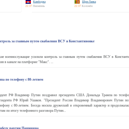
Камбоджа
Шри-Ланка
22:37
Пномпень
22:37
Коломбо
нтроль за главным путем снабжения ВСУ в Константиновке
ие военнослужащие усилили контроль за главным путем снабжения ВСУ в Констант
н в канале на платформе "Макс". ...
па по телефону с 80-летием
ент РФ Владимир Путин поздравил президента США Дональда Трампа по телефон
зидента РФ Юрий Ушаков. "Президент России Владимир Владимирович Путин поз
ефону с 80-летием. Беседа носила дружеский и откровенный характер и продолжалась
там по итогу телефонного разговора Путин...
обеду партии Пашиняна