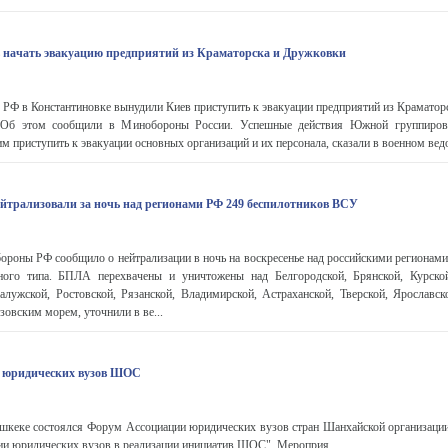
 начать эвакуацию предприятий из Краматорска и Дружковки
РФ в Константиновке вынудили Киев приступить к эвакуации предприятий из Краматор
 Об этом сообщили в Минобороны России. Успешные действия Южной группиров
 приступить к эвакуации основных организаций и их персонала, сказали в военном ведо
ейтрализовали за ночь над регионами РФ 249 беспилотников ВСУ
оны РФ сообщило о нейтрализации в ночь на воскресенье над российскими регионами
ного типа. БПЛА перехвачены и уничтожены над Белгородской, Брянской, Курско
алужской, Ростовской, Рязанской, Владимирской, Астраханской, Тверской, Ярославск
овским морем, уточнили в ве...
 юридических вузов ШОС
ишкеке состоялся Форум Ассоциации юридических вузов стран Шанхайской организации
ии юридических вузов в реализации инициатив ШОС". Мероприя...