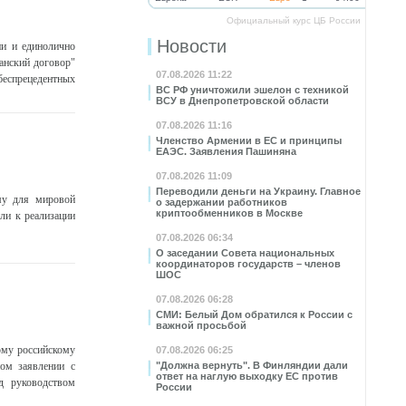
Официальный курс ЦБ России
Новости
и и единолично
анский договор"
07.08.2026 11:22
 беспрецедентных
ВС РФ уничтожили эшелон с техникой
ВСУ в Днепропетровской области
07.08.2026 11:16
Членство Армении в ЕС и принципы
ЕАЭС. Заявления Пашиняна
07.08.2026 11:09
Переводили деньги на Украину. Главное
ому для мировой
о задержании работников
криптообменников в Москве
ли к реализации
07.08.2026 06:34
О заседании Совета национальных
координаторов государств – членов
ШОС
07.08.2026 06:28
СМИ: Белый Дом обратился к России с
важной просьбой
ому российскому
07.08.2026 06:25
ом заявлении с
"Должна вернуть". В Финляндии дали
ответ на наглую выходку ЕС против
д руководством
России