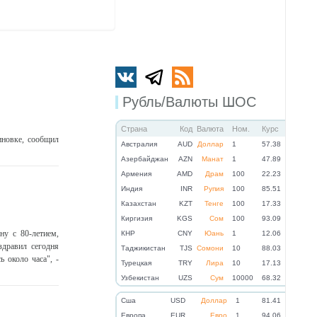
Рубль/Валюты ШОС
Страна
Код
Валюта
Ном.
Курс
иновке, сообщил
Австралия
AUD
Доллар
1
57.38
Азербайджан
AZN
Манат
1
47.89
Армения
AMD
Драм
100
22.23
Индия
INR
Рупия
100
85.51
Казахстан
KZT
Тенге
100
17.33
Киргизия
KGS
Сом
100
93.09
у с 80-летием,
КНР
CNY
Юань
1
12.06
дравил сегодня
Таджикистан
TJS
Сомони
10
88.03
 около часа", -
Турецкая
TRY
Лира
10
17.13
Узбекистан
UZS
Сум
10000
68.32
Cша
USD
Доллар
1
81.41
Eвропа
EUR
Евро
1
94.06