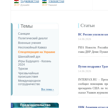
ТАДЖИКИСТАН
УЗБЕКИСТАН
20:37
Душанбе
20:37
Ташкент
Статьи
Темы
Санкции
ВС России усилили ко
Политический диалог
14.06.2026
Военные учения
Неспокойный Кавказ
РИА Новости. Российск
глава ДНР Денис Пушили
Спецоперация на Украине
Шанхайский дух
Игры Будущего - Казань
2024
Путин поздравил Трам
Туризм
14.06.2026
Чрезвычайные
происшествия
INTERFAX.RU - Презид
Международное
сообщил помощник пре
сотрудничество
президента США по тел
Все темы »
сказал Ушаков журналис
ЦИК Армении отдал п