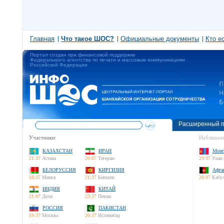
Главная
Что такое ШОС?
Официальные документы
Кто е
Портал создан при финансовой поддержке
Федерального агентства по печати и массовым коммуникациям
Российской Федерации
Расширенный п
Участники:
Наблюдате
КАЗАХСТАН
ИРАН
Монг
21:37
Астана
20:07
Тегеран
23:37
Улан-
БЕЛОРУССИЯ
КИРГИЗИЯ
Афга
18:37
Минск
21:37
Бишкек
20:07
Кабу
ИНДИЯ
КИТАЙ
21:07
Дели
23:37
Пекин
РОССИЯ
ПАКИСТАН
19:37
Москва
20:37
Исламабад