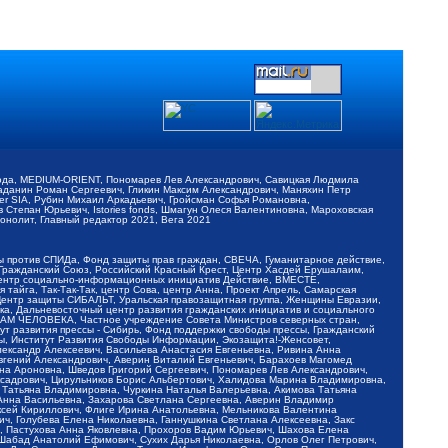
обода, MEDIUM-ORIENT, Пономарев Лев Александрович, Савицкая Людмила
Баданин Роман Сергеевич, Гликин Максим Александрович, Маняхин Петр
er SIA, Рубин Михаил Аркадьевич, Гройсман Софья Романовна,
Степан Юрьевич, Istories fonds, Шмагун Олеся Валентиновна, Мароховская
нолит, Главный редактор 2021, Вега 2021
Мы против СПИДа, Фонд защиты прав граждан, СВЕЧА, Гуманитарное действие,
 Гражданский Союз, Российский Красный Крест, Центр Хасдей Ерушалаим,
 Центр социально-информационных инициатив Действие, ВМЕСТЕ,
айга, Так-Так-Так, центр Сова, центр Анна, Проект Апрель, Самарская
Центр защиты СИБАЛЬТ, Уральская правозащитная группа, Женщины Евразии,
ка, Дальневосточный центр развития гражданских инициатив и социального
АВАМ ЧЕЛОВЕКА, Частное учреждение Совета Министров северных стран,
т развития прессы - Сибирь, Фонд поддержки свободы прессы, Гражданский
ы, Институт Развития Свободы Информации, Экозащита!-Женсовет,
ександр Алексеевич, Васильева Анастасия Евгеньевна, Ривина Анна
вгений Александрович, Аверин Виталий Евгеньевич, Барахоев Магомед
на Ароновна, Шведов Григорий Сергеевич, Пономарев Лев Александрович,
ксадрович, Цирульников Борис Альбертович, Халидова Марина Владимировна,
 Татьяна Владимировна, Чуркина Наталья Валерьевна, Акимова Татьяна
 Анна Васильевна, Захарова Светлана Сергеевна, Аверин Владимир
ксей Кириллович, Флиге Ирина Анатольевна, Мельникова Валентина
, Голубева Елена Николаевна, Ганнушкина Светлана Алексеевна, Закс
, Пастухова Анна Яковлевна, Прохоров Вадим Юрьевич, Шахова Елена
 Шабад Анатолий Ефимович, Сухих Дарья Николаевна, Орлов Олег Петрович,