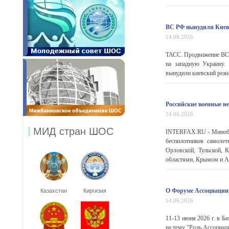
ВС РФ вынудили Киев
14.06.2026
ТАСС. Продвижение ВС 
на западную Украину.
вынудили киевский режим
Российские военные н
14.06.2026
МИД стран ШОС
INTERFAX.RU - Минобор
беспилотников самолет
Орловской, Тульской, К
областями, Крымом и Аз
О Форуме Ассоциации
Казахстан
Киргизия
14.06.2026
11-13 июня 2026 г. в Б
на тему "Роль Ассоциац