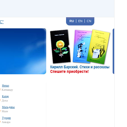
RU
EN
CN
С"
Непал
7
Катманду
Катар
7
Доха
Мальдивы
7
Мале
Турция
7
Анкара