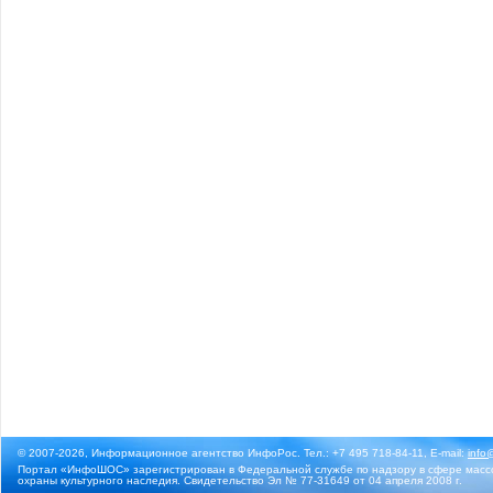
© 2007-2026, Информационное агентство ИнфоРос. Тел.: +7 495 718-84-11, E-mail:
info
Портал «ИнфоШОС» зарегистрирован в Федеральной службе по надзору в сфере массо
охраны культурного наследия. Свидетельство Эл № 77-31649 от 04 апреля 2008 г.