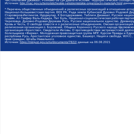
Чистопольский Джамаат, Рохнамо ба суи давлати исломи, Террористическое сообщест
Источник:
http://nac.gov.ru/terroristicheskie-i-ekstremistskie-organizacii-i-materialy.html
данные
* Перечень общественных объединений и религиозных организаций в отношении котор
Национал-большевистская партия, ВЕК РА, Рада земли Кубанской Духовно Родовой Де
Староверов-Инглингов, Нурджулар, К Богодержавию, Таблиги Джамаат, Русское наци
славян, Ат-Такфир Валь-Хиджра, Пит Буль, Национал-социалистическая рабочая парт
Череповца, Духовно-Родовая Держава Русь, Русское национальное единство, Древнер
Кровь и Честь, О свободе совести и о религиозных объединениях, Омская организаци
религиозная организация п. Боровский, Община Коренного Русского народа Щелковског
организация «Братство», Свидетели Иеговы, О противодействии экстремистской деяте
болельщиков «Фирма», Молодежная правозащитная группа МПГ, Курсом Правды и Единен
республика Русь, Арестантское уголовное единство, Башкорт, Нация и свобода, W.H.С
прав граждан, Штабы Навального
Источник:
https://minjust.gov.ru/ru/documents/7822/
данные на
06.08.2021