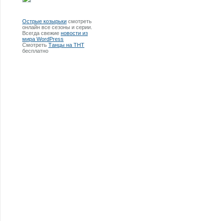
Острые козырьки
смотреть
онлайн все сезоны и серии.
Всегда свежие
новости из
мира WordPress
Смотреть
Танцы на ТНТ
бесплатно