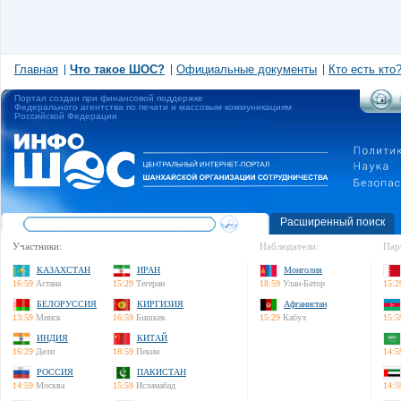
Главная
Что такое ШОС?
Официальные документы
Кто есть кто
Портал создан при финансовой поддержке
Федерального агентства по печати и массовым коммуникациям
Российской Федерации
Расширенный поиск
Участники:
Наблюдатели:
Пар
КАЗАХСТАН
ИРАН
Монголия
16:59
Астана
15:29
Тегеран
18:59
Улан-Батор
15:2
БЕЛОРУССИЯ
КИРГИЗИЯ
Афганистан
13:59
Минск
16:59
Бишкек
15:29
Кабул
15:5
ИНДИЯ
КИТАЙ
16:29
Дели
18:59
Пекин
14:5
РОССИЯ
ПАКИСТАН
14:59
Москва
15:59
Исламабад
14:5