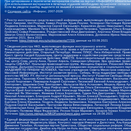
При цитировании и перепечатке материалов ссылка на портал «ИнфоШОС» обязательн
Для использования материалов в печатных изданиях необходимо письменное согласие
Если вы увидели ошибку, выделите ее мышкой и нажмите клавиши Ctrl+Enter
©
Создание сайта
- Инфорос, 2007-2026
* Реестр иностранных средств массовой информации, выполняющих функции иностранн
Голос Америки, Idel.Реалии, Кавказ.Реалии, Крым.Реалии, Телеканал Настоящее Время
Людмила Алексеевна, Маркелов Сергей Евгеньевич, Камалягин Денис Николаевич, Апах
Александрович, Маняхин Петр Борисович, Ярош Юлия Петровна, Чуракова Ольга Влади
Гройсман Софья Романовна, Рождественский Илья Дмитриевич, Апухтина Юлия Владимир
Шмагун Олеся Валентиновна, Мароховская Алеся Алексеевна, Долинина Ирина Никола
редактор 2021, Вега 2021
Источник:
https://minjust.gov.ru/ru/documents/7755/
данные на
03.09.2021
* Сведения реестра НКО, выполняющих функции иностранного агента:
Фонд защиты прав граждан Штаб, Институт права и публичной политики, Лаборатория
Гуманитарное действие, Открытый Петербург, Феникс ПЛЮС, Лига Избирателей, Правов
Крест, Центр Хасдей Ерушалаим, Центр поддержки и содействия развитию средств мас
информационных инициатив Действие, ВМЕСТЕ, Благотворительный фонд охраны здоров
Так, центр Сова, центр Анна, Проект Апрель, Самарская губерния, Эра здоровья, пр
защиты СИБАЛЬТ, Уральская правозащитная группа, Женщины Евразии, Рязанский Мемо
человека, Дальневосточный центр развития гражданских инициатив и социального пар
АКАДЕМИЯ ПО ПРАВАМ ЧЕЛОВЕКА, Частное учреждение Совета Министров северных стр
Массовой Информации, Институт развития прессы - Сибирь, Фонд поддержки свободы 
агентство МЕМО. РУ, Институт региональной прессы, Институт Развития Свободы Инф
Борисовна, Таранова Юлия Николаевна, Туровский Александр Алексеевич, Васильева 
Сергей Георгиевич, Пивоваров Андрей Сергеевич, Писемский Евгений Александрович,
Викторович, Шарипков Олег Викторович, Мальсагов Муса Асланович, Мошель Ирина Ар
Александровна, Исламов Тимур Рифгатович, Романова Ольга Евгеньевна, Щаров Серг
Паутов Юрий Анатольевич, Верховский Александр Маркович, Пислакова-Паркер Марина
Рачинский Ян Збигневич, Жемкова Елена Борисовна, Гудков Лев Дмитриевич, Иллари
Николай Алексеевич, Блинушов Андрей Юрьевич, Мосин Алексей Геннадьевич, Гефтер
Владимировна, Баженова Светлана Куприяновна, Исаев Сергей Владимирович, Максим
Буртина Елена Юрьевна, Гендель Людмила Залмановна, Кокорина Екатерина Алексеев
Подузов Сергей Васильевич, Протасова Ирина Вячеславовна, Литинский Леонид Борис
Добровольская Анна Дмитриевна, Королева Александра Евгеньевна, Смирнов Владими
Петрович, Полякова Мара Федоровна, Резник Генри Маркович, Захаров Герман Конста
Источник:
http://unro.minjust.ru/NKOForeignAgent.aspx
данные на
28.08.2021
* Единый федеральный список организаций, в том числе иностранных и международны
Высший военный Маджлисуль Шура, Конгресс народов Ичкерии и Дагестана, Аль-Каида, 
Движение Талибан, Исламская партия Туркестана, Общество социальных реформ, Общес
Исламское государство, Джабха аль-Нусра ли-Ахль аш-Шам, Народное ополчение имен