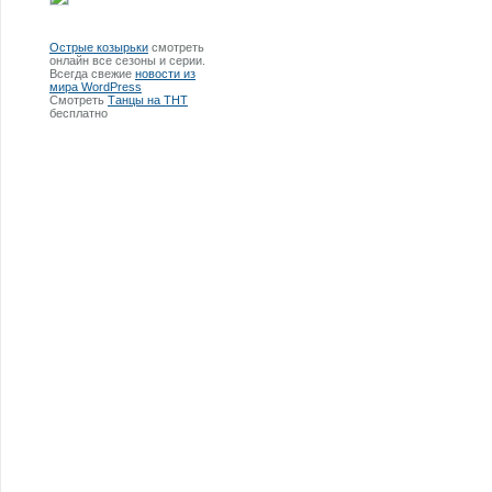
Острые козырьки
смотреть
онлайн все сезоны и серии.
Всегда свежие
новости из
мира WordPress
Смотреть
Танцы на ТНТ
бесплатно