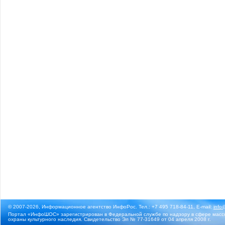
© 2007-2026, Информационное агентство ИнфоРос. Тел.: +7 495 718-84-11, E-mail:
info
Портал «ИнфоШОС» зарегистрирован в Федеральной службе по надзору в сфере массо
охраны культурного наследия. Свидетельство Эл № 77-31649 от 04 апреля 2008 г.