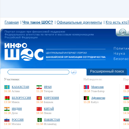
Главная
Что такое ШОС?
Официальные документы
Кто есть кто
Портал создан при финансовой поддержке
Федерального агентства по печати и массовым коммуникациям
Российской Федерации
Расширенный поиск
Участники:
Наблюдатели:
Пар
КАЗАХСТАН
ИРАН
Монголия
16:58
Астана
15:28
Тегеран
18:58
Улан-Батор
15:2
БЕЛОРУССИЯ
КИРГИЗИЯ
Афганистан
13:58
Минск
16:58
Бишкек
15:28
Кабул
15:5
ИНДИЯ
КИТАЙ
16:28
Дели
18:58
Пекин
14:5
РОССИЯ
ПАКИСТАН
14:58
Москва
15:58
Исламабад
14:5