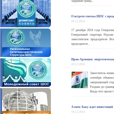
задержан гражд...
О встрече генсека ШОС с пр
18.12.2024
17 декабря 2024 года Генераль
Генеральный секретарь Нурла
заместителем председателя Вс
председателе...
Иран-Армения: энергетически
18.12.2024
Заместитель мини
сентября объявил
завершающей стад
Раздана до границ
Когда этот проект
Алиев: Баку ждет инвестиций 
18.12.2024