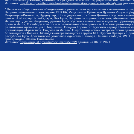
Чистопольский Джамаат, Рохнамо ба суи давлати исломи, Террористическое сообщест
Источник:
http://nac.gov.ru/terroristicheskie-i-ekstremistskie-organizacii-i-materialy.html
данные
* Перечень общественных объединений и религиозных организаций в отношении котор
Национал-большевистская партия, ВЕК РА, Рада земли Кубанской Духовно Родовой Де
Староверов-Инглингов, Нурджулар, К Богодержавию, Таблиги Джамаат, Русское наци
славян, Ат-Такфир Валь-Хиджра, Пит Буль, Национал-социалистическая рабочая парт
Череповца, Духовно-Родовая Держава Русь, Русское национальное единство, Древнер
Кровь и Честь, О свободе совести и о религиозных объединениях, Омская организаци
религиозная организация п. Боровский, Община Коренного Русского народа Щелковског
организация «Братство», Свидетели Иеговы, О противодействии экстремистской деяте
болельщиков «Фирма», Молодежная правозащитная группа МПГ, Курсом Правды и Единен
республика Русь, Арестантское уголовное единство, Башкорт, Нация и свобода, W.H.С
прав граждан, Штабы Навального
Источник:
https://minjust.gov.ru/ru/documents/7822/
данные на
06.08.2021