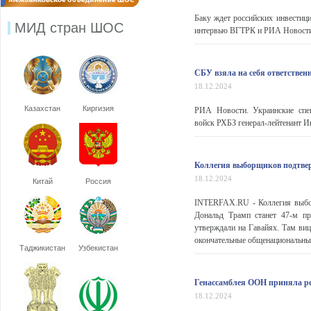
Баку ждет российских инвестици
МИД стран ШОС
интервью ВГТРК и РИА Новости 
СБУ взяла на себя ответствен
18.12.2024
Казахстан
Киргизия
РИА Новости. Украинские спец
войск РХБЗ генерал-лейтенант И
Коллегия выборщиков подтве
18.12.2024
Китай
Россия
INTERFAX.RU - Коллегия выбор
Дональд Трамп станет 47-м п
утверждали на Гавайях. Там ви
окончательные общенациональные 
Таджикистан
Узбекистан
Генассамблея ООН приняла ре
18.12.2024