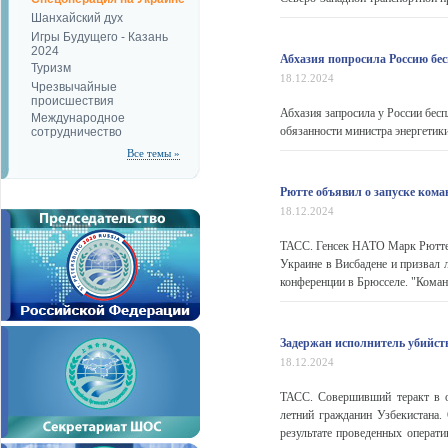
Шанхайский дух
Игры Будущего - Казань
2024
Абхазия попросила Россию бес
Туризм
18.12.2024
Чрезвычайные
происшествия
Абхазия запросила у России бес
Международное
обязанности министра энергетик
сотрудничество
Все темы »
Рютте объявил о запуске ком
18.12.2024
ТАСС. Генсек НАТО Марк Рютте 
Украине в Висбадене и призвал 
конференции в Брюсселе. "Команд
Задержан исполнитель убийст
18.12.2024
ТАСС. Совершивший теракт в о
летний гражданин Узбекистана
результате проведенных операт