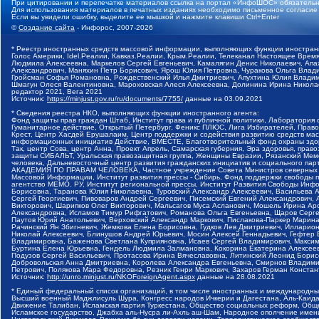
При цитировании и перепечатке материалов ссылка на портал «ИнфоШОС» обязательн
Для использования материалов в печатных изданиях необходимо письменное согласие
Если вы увидели ошибку, выделите ее мышкой и нажмите клавиши Ctrl+Enter
©
Создание сайта
- Инфорос, 2007-2026
* Реестр иностранных средств массовой информации, выполняющих функции иностранн
Голос Америки, Idel.Реалии, Кавказ.Реалии, Крым.Реалии, Телеканал Настоящее Время
Людмила Алексеевна, Маркелов Сергей Евгеньевич, Камалягин Денис Николаевич, Апах
Александрович, Маняхин Петр Борисович, Ярош Юлия Петровна, Чуракова Ольга Влади
Гройсман Софья Романовна, Рождественский Илья Дмитриевич, Апухтина Юлия Владимир
Шмагун Олеся Валентиновна, Мароховская Алеся Алексеевна, Долинина Ирина Никола
редактор 2021, Вега 2021
Источник:
https://minjust.gov.ru/ru/documents/7755/
данные на
03.09.2021
* Сведения реестра НКО, выполняющих функции иностранного агента:
Фонд защиты прав граждан Штаб, Институт права и публичной политики, Лаборатория
Гуманитарное действие, Открытый Петербург, Феникс ПЛЮС, Лига Избирателей, Правов
Крест, Центр Хасдей Ерушалаим, Центр поддержки и содействия развитию средств мас
информационных инициатив Действие, ВМЕСТЕ, Благотворительный фонд охраны здоров
Так, центр Сова, центр Анна, Проект Апрель, Самарская губерния, Эра здоровья, пр
защиты СИБАЛЬТ, Уральская правозащитная группа, Женщины Евразии, Рязанский Мемо
человека, Дальневосточный центр развития гражданских инициатив и социального пар
АКАДЕМИЯ ПО ПРАВАМ ЧЕЛОВЕКА, Частное учреждение Совета Министров северных стр
Массовой Информации, Институт развития прессы - Сибирь, Фонд поддержки свободы 
агентство МЕМО. РУ, Институт региональной прессы, Институт Развития Свободы Инф
Борисовна, Таранова Юлия Николаевна, Туровский Александр Алексеевич, Васильева 
Сергей Георгиевич, Пивоваров Андрей Сергеевич, Писемский Евгений Александрович,
Викторович, Шарипков Олег Викторович, Мальсагов Муса Асланович, Мошель Ирина Ар
Александровна, Исламов Тимур Рифгатович, Романова Ольга Евгеньевна, Щаров Серг
Паутов Юрий Анатольевич, Верховский Александр Маркович, Пислакова-Паркер Марина
Рачинский Ян Збигневич, Жемкова Елена Борисовна, Гудков Лев Дмитриевич, Иллари
Николай Алексеевич, Блинушов Андрей Юрьевич, Мосин Алексей Геннадьевич, Гефтер
Владимировна, Баженова Светлана Куприяновна, Исаев Сергей Владимирович, Максим
Буртина Елена Юрьевна, Гендель Людмила Залмановна, Кокорина Екатерина Алексеев
Подузов Сергей Васильевич, Протасова Ирина Вячеславовна, Литинский Леонид Борис
Добровольская Анна Дмитриевна, Королева Александра Евгеньевна, Смирнов Владими
Петрович, Полякова Мара Федоровна, Резник Генри Маркович, Захаров Герман Конста
Источник:
http://unro.minjust.ru/NKOForeignAgent.aspx
данные на
28.08.2021
* Единый федеральный список организаций, в том числе иностранных и международны
Высший военный Маджлисуль Шура, Конгресс народов Ичкерии и Дагестана, Аль-Каида, 
Движение Талибан, Исламская партия Туркестана, Общество социальных реформ, Общес
Исламское государство, Джабха аль-Нусра ли-Ахль аш-Шам, Народное ополчение имен