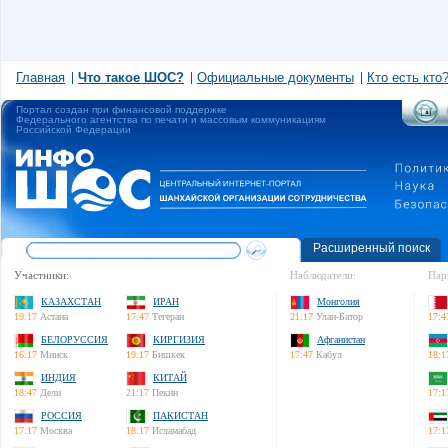
Главная
Что такое ШОС?
Официальные документы
Кто есть кто
Портал создан при финансовой поддержке
Федерального агентства по печати и массовым коммуникациям
Российской Федерации
Расширенный поиск
Участники:
Наблюдатели:
Пар
КАЗАХСТАН
ИРАН
Монголия
19:17
Астана
17:47
Тегеран
21:17
Улан-Батор
17:4
БЕЛОРУССИЯ
КИРГИЗИЯ
Афганистан
16:17
Минск
19:17
Бишкек
17:47
Кабул
18:1
ИНДИЯ
КИТАЙ
18:47
Дели
21:17
Пекин
17:1
РОССИЯ
ПАКИСТАН
17:17
Москва
18:17
Исламабад
17:1