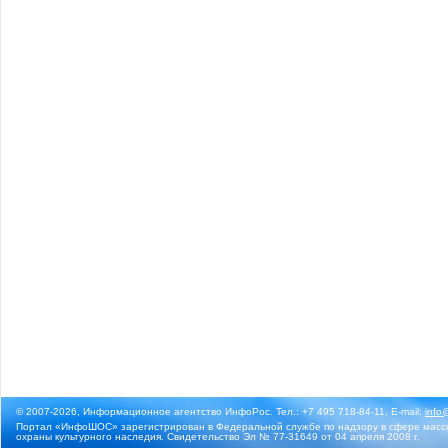
© 2007-2026, Информационное агентство ИнфоРос. Тел.: +7 495 718-84-11, E-mail:
info
Портал «ИнфоШОС» зарегистрирован в Федеральной службе по надзору в сфере массо
охраны культурного наследия. Свидетельство Эл № 77-31649 от 04 апреля 2008 г.