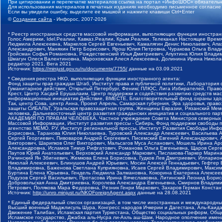
При цитировании и перепечатке материалов ссылка на портал «ИнфоШОС» обязательн
Для использования материалов в печатных изданиях необходимо письменное согласие
Если вы увидели ошибку, выделите ее мышкой и нажмите клавиши Ctrl+Enter
©
Создание сайта
- Инфорос, 2007-2026
* Реестр иностранных средств массовой информации, выполняющих функции иностранн
Голос Америки, Idel.Реалии, Кавказ.Реалии, Крым.Реалии, Телеканал Настоящее Время
Людмила Алексеевна, Маркелов Сергей Евгеньевич, Камалягин Денис Николаевич, Апах
Александрович, Маняхин Петр Борисович, Ярош Юлия Петровна, Чуракова Ольга Влади
Гройсман Софья Романовна, Рождественский Илья Дмитриевич, Апухтина Юлия Владимир
Шмагун Олеся Валентиновна, Мароховская Алеся Алексеевна, Долинина Ирина Никола
редактор 2021, Вега 2021
Источник:
https://minjust.gov.ru/ru/documents/7755/
данные на
03.09.2021
* Сведения реестра НКО, выполняющих функции иностранного агента:
Фонд защиты прав граждан Штаб, Институт права и публичной политики, Лаборатория
Гуманитарное действие, Открытый Петербург, Феникс ПЛЮС, Лига Избирателей, Правов
Крест, Центр Хасдей Ерушалаим, Центр поддержки и содействия развитию средств мас
информационных инициатив Действие, ВМЕСТЕ, Благотворительный фонд охраны здоров
Так, центр Сова, центр Анна, Проект Апрель, Самарская губерния, Эра здоровья, пр
защиты СИБАЛЬТ, Уральская правозащитная группа, Женщины Евразии, Рязанский Мемо
человека, Дальневосточный центр развития гражданских инициатив и социального пар
АКАДЕМИЯ ПО ПРАВАМ ЧЕЛОВЕКА, Частное учреждение Совета Министров северных стр
Массовой Информации, Институт развития прессы - Сибирь, Фонд поддержки свободы 
агентство МЕМО. РУ, Институт региональной прессы, Институт Развития Свободы Инф
Борисовна, Таранова Юлия Николаевна, Туровский Александр Алексеевич, Васильева 
Сергей Георгиевич, Пивоваров Андрей Сергеевич, Писемский Евгений Александрович,
Викторович, Шарипков Олег Викторович, Мальсагов Муса Асланович, Мошель Ирина Ар
Александровна, Исламов Тимур Рифгатович, Романова Ольга Евгеньевна, Щаров Серг
Паутов Юрий Анатольевич, Верховский Александр Маркович, Пислакова-Паркер Марина
Рачинский Ян Збигневич, Жемкова Елена Борисовна, Гудков Лев Дмитриевич, Иллари
Николай Алексеевич, Блинушов Андрей Юрьевич, Мосин Алексей Геннадьевич, Гефтер
Владимировна, Баженова Светлана Куприяновна, Исаев Сергей Владимирович, Максим
Буртина Елена Юрьевна, Гендель Людмила Залмановна, Кокорина Екатерина Алексеев
Подузов Сергей Васильевич, Протасова Ирина Вячеславовна, Литинский Леонид Борис
Добровольская Анна Дмитриевна, Королева Александра Евгеньевна, Смирнов Владими
Петрович, Полякова Мара Федоровна, Резник Генри Маркович, Захаров Герман Конста
Источник:
http://unro.minjust.ru/NKOForeignAgent.aspx
данные на
28.08.2021
* Единый федеральный список организаций, в том числе иностранных и международны
Высший военный Маджлисуль Шура, Конгресс народов Ичкерии и Дагестана, Аль-Каида, 
Движение Талибан, Исламская партия Туркестана, Общество социальных реформ, Общес
Исламское государство, Джабха аль-Нусра ли-Ахль аш-Шам, Народное ополчение имен