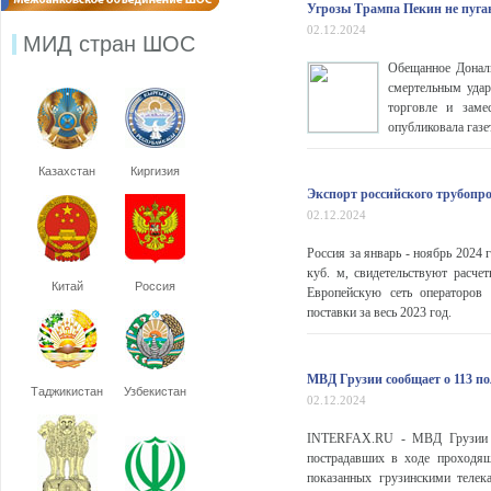
Угрозы Трампа Пекин не пуга
02.12.2024
МИД стран ШОС
Обещанное Дональ
смертельным удар
торговле и заме
опубликовала газе
Казахстан
Киргизия
Экспорт российского трубопро
02.12.2024
Россия за январь - ноябрь 2024 
куб. м, свидетельствуют расч
Китай
Россия
Европейскую сеть операторов
поставки за весь 2023 год.
МВД Грузии сообщает о 113 по
Таджикистан
Узбекистан
02.12.2024
INTERFAX.RU - МВД Грузии ра
пострадавших в ходе проходящ
показанных грузинскими телек