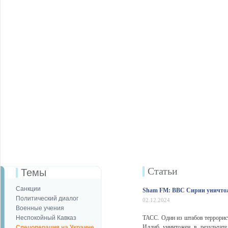
Статьи
Темы
Санкции
Sham FM: ВВС Сирии уничтож
Политический диалог
02.12.2024
Военные учения
Неспокойный Кавказ
ТАСС. Один из штабов террорис
Идлиб уничтожен в результат
Спецоперация на Украине