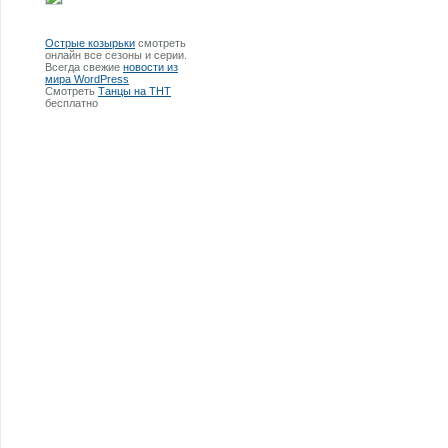
Острые козырьки
смотреть
онлайн все сезоны и серии.
Всегда свежие
новости из
мира WordPress
Смотреть
Танцы на ТНТ
бесплатно