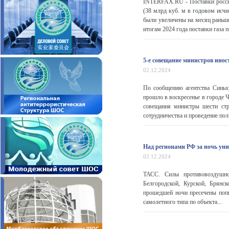
INTERFAX.RU - Поставки россий
(38 млрд куб. м в годовом исчи
были увеличены на месяц раньше 
итогам 2024 года поставки газа 
5-е совещание министров ино
02.12.2024
По сообщению агентства Синьх
прошло в воскресенье в городе 
совещания министры шести стр
сотрудничества и проведение пол
Над регионами РФ за ночь у
02.12.2024
ТАСС. Силы противовоздушно
Белгородской, Курской, Брян
прошедшей ночи пресечены поп
самолетного типа по объекта...