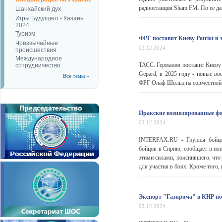
радиостанция Sham FM. По ее дан
Шанхайский дух
Игры Будущего - Казань
2024
Туризм
ФРГ поставит Киеву Patriot и
Чрезвычайные
02.12.2024
происшествия
Международное
ТАСС. Германия поставит Киеву 
сотрудничество
Gepard, в 2025 году - новые в
Все темы »
ФРГ Олаф Шольц на совместной 
Иракские военизированные ф
02.12.2024
INTERFAX.RU - Группы бойцов
бойцов в Сирию, сообщает в пон
этими силами, пояснившего, что
для участия в боях. Кроме того,
Экспорт "Газпрома" в КНР п
02.12.2024