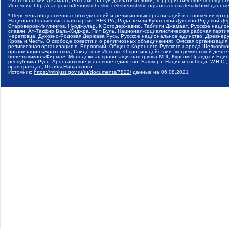
Чистопольский Джамаат, Рохнамо ба суи давлати исломи, Террористическое сообщест
Источник:
http://nac.gov.ru/terroristicheskie-i-ekstremistskie-organizacii-i-materialy.html
данные
* Перечень общественных объединений и религиозных организаций в отношении котор
Национал-большевистская партия, ВЕК РА, Рада земли Кубанской Духовно Родовой Де
Староверов-Инглингов, Нурджулар, К Богодержавию, Таблиги Джамаат, Русское наци
славян, Ат-Такфир Валь-Хиджра, Пит Буль, Национал-социалистическая рабочая парт
Череповца, Духовно-Родовая Держава Русь, Русское национальное единство, Древнер
Кровь и Честь, О свободе совести и о религиозных объединениях, Омская организаци
религиозная организация п. Боровский, Община Коренного Русского народа Щелковског
организация «Братство», Свидетели Иеговы, О противодействии экстремистской деяте
болельщиков «Фирма», Молодежная правозащитная группа МПГ, Курсом Правды и Единен
республика Русь, Арестантское уголовное единство, Башкорт, Нация и свобода, W.H.С
прав граждан, Штабы Навального
Источник:
https://minjust.gov.ru/ru/documents/7822/
данные на
06.08.2021