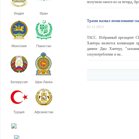
получили ожоги из-за петард, бр
Индия
Иран
Трамп назвал помилование сы
02.12.2024
ТАСС. Избранный президент С
Хантера является вопиющим пр
Монголия
Пакистан
данное Джо Хантеру, "заложн
злоупотребление и на...
Белорусия
Шри-Ланка
Турция
Афганистан