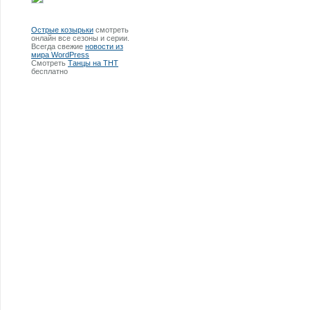
Острые козырьки
смотреть
онлайн все сезоны и серии.
Всегда свежие
новости из
мира WordPress
Смотреть
Танцы на ТНТ
бесплатно