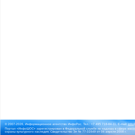
© 2007-2026, Информационное агентство ИнфоРос. Тел.: +7 495 718-84-11, E-mail:
info
Портал «ИнфоШОС» зарегистрирован в Федеральной службе по надзору в сфере массо
охраны культурного наследия. Свидетельство Эл № 77-31649 от 04 апреля 2008 г.