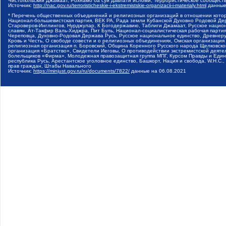
Чистопольский Джамаат, Рохнамо ба суи давлати исломи, Террористическое сообщест
Источник:
http://nac.gov.ru/terroristicheskie-i-ekstremistskie-organizacii-i-materialy.html
данные
* Перечень общественных объединений и религиозных организаций в отношении котор
Национал-большевистская партия, ВЕК РА, Рада земли Кубанской Духовно Родовой Де
Староверов-Инглингов, Нурджулар, К Богодержавию, Таблиги Джамаат, Русское наци
славян, Ат-Такфир Валь-Хиджра, Пит Буль, Национал-социалистическая рабочая парт
Череповца, Духовно-Родовая Держава Русь, Русское национальное единство, Древнер
Кровь и Честь, О свободе совести и о религиозных объединениях, Омская организаци
религиозная организация п. Боровский, Община Коренного Русского народа Щелковског
организация «Братство», Свидетели Иеговы, О противодействии экстремистской деяте
болельщиков «Фирма», Молодежная правозащитная группа МПГ, Курсом Правды и Единен
республика Русь, Арестантское уголовное единство, Башкорт, Нация и свобода, W.H.С
прав граждан, Штабы Навального
Источник:
https://minjust.gov.ru/ru/documents/7822/
данные на
06.08.2021