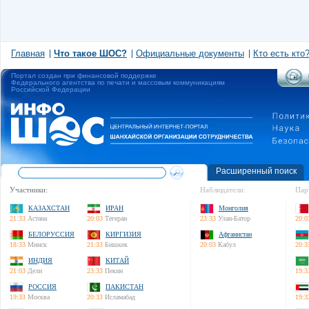
Главная
Что такое ШОС?
Официальные документы
Кто есть кто
Портал создан при финансовой поддержке
Федерального агентства по печати и массовым коммуникациям
Российской Федерации
Расширенный поиск
Участники:
Наблюдатели:
Пар
КАЗАХСТАН
ИРАН
Монголия
21:33
Астана
20:03
Тегеран
23:33
Улан-Батор
20:0
БЕЛОРУССИЯ
КИРГИЗИЯ
Афганистан
18:33
Минск
21:33
Бишкек
20:03
Кабул
20:3
ИНДИЯ
КИТАЙ
21:03
Дели
23:33
Пекин
19:3
РОССИЯ
ПАКИСТАН
19:33
Москва
20:33
Исламабад
19:3