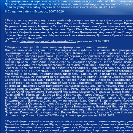
При цитировании и перепечатке материалов ссылка на портал «ИнфоШОС» обязательн
Для использования материалов в печатных изданиях необходимо письменное согласие
Если вы увидели ошибку, выделите ее мышкой и нажмите клавиши Ctrl+Enter
©
Создание сайта
- Инфорос, 2007-2026
* Реестр иностранных средств массовой информации, выполняющих функции иностранн
Голос Америки, Idel.Реалии, Кавказ.Реалии, Крым.Реалии, Телеканал Настоящее Время
Людмила Алексеевна, Маркелов Сергей Евгеньевич, Камалягин Денис Николаевич, Апах
Александрович, Маняхин Петр Борисович, Ярош Юлия Петровна, Чуракова Ольга Влади
Гройсман Софья Романовна, Рождественский Илья Дмитриевич, Апухтина Юлия Владимир
Шмагун Олеся Валентиновна, Мароховская Алеся Алексеевна, Долинина Ирина Никола
редактор 2021, Вега 2021
Источник:
https://minjust.gov.ru/ru/documents/7755/
данные на
03.09.2021
* Сведения реестра НКО, выполняющих функции иностранного агента:
Фонд защиты прав граждан Штаб, Институт права и публичной политики, Лаборатория
Гуманитарное действие, Открытый Петербург, Феникс ПЛЮС, Лига Избирателей, Правов
Крест, Центр Хасдей Ерушалаим, Центр поддержки и содействия развитию средств мас
информационных инициатив Действие, ВМЕСТЕ, Благотворительный фонд охраны здоров
Так, центр Сова, центр Анна, Проект Апрель, Самарская губерния, Эра здоровья, пр
защиты СИБАЛЬТ, Уральская правозащитная группа, Женщины Евразии, Рязанский Мемо
человека, Дальневосточный центр развития гражданских инициатив и социального пар
АКАДЕМИЯ ПО ПРАВАМ ЧЕЛОВЕКА, Частное учреждение Совета Министров северных стр
Массовой Информации, Институт развития прессы - Сибирь, Фонд поддержки свободы 
агентство МЕМО. РУ, Институт региональной прессы, Институт Развития Свободы Инф
Борисовна, Таранова Юлия Николаевна, Туровский Александр Алексеевич, Васильева 
Сергей Георгиевич, Пивоваров Андрей Сергеевич, Писемский Евгений Александрович,
Викторович, Шарипков Олег Викторович, Мальсагов Муса Асланович, Мошель Ирина Ар
Александровна, Исламов Тимур Рифгатович, Романова Ольга Евгеньевна, Щаров Серг
Паутов Юрий Анатольевич, Верховский Александр Маркович, Пислакова-Паркер Марина
Рачинский Ян Збигневич, Жемкова Елена Борисовна, Гудков Лев Дмитриевич, Иллари
Николай Алексеевич, Блинушов Андрей Юрьевич, Мосин Алексей Геннадьевич, Гефтер
Владимировна, Баженова Светлана Куприяновна, Исаев Сергей Владимирович, Максим
Буртина Елена Юрьевна, Гендель Людмила Залмановна, Кокорина Екатерина Алексеев
Подузов Сергей Васильевич, Протасова Ирина Вячеславовна, Литинский Леонид Борис
Добровольская Анна Дмитриевна, Королева Александра Евгеньевна, Смирнов Владими
Петрович, Полякова Мара Федоровна, Резник Генри Маркович, Захаров Герман Конста
Источник:
http://unro.minjust.ru/NKOForeignAgent.aspx
данные на
28.08.2021
* Единый федеральный список организаций, в том числе иностранных и международны
Высший военный Маджлисуль Шура, Конгресс народов Ичкерии и Дагестана, Аль-Каида, 
Движение Талибан, Исламская партия Туркестана, Общество социальных реформ, Общес
Исламское государство, Джабха аль-Нусра ли-Ахль аш-Шам, Народное ополчение имен