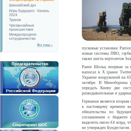
Шанхайский дух
Игры Будущего - Казань
2024
Туризм
Чрезвычайные
происшествия
Международное
сотрудничество
Все темы »
пусковые установки Patrio
новые системы ПВО, гауби
также шесть вертолетов Sea
Ранее Шольц впервые за 
написал в X (ранее Twitte
Украине вооружений на 650
октябре. В Минобороны у
передать Киеву две си
разведывательные и ударны
Германия является вторы
к настоящему времени вы
обязательства по будущ
соглашением о бюджете 
выделить около €4 млрд, чт
не утвержден Бундестагом.