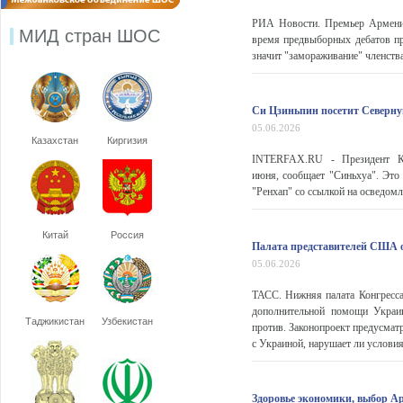
РИА Новости. Премьер Армении
МИД стран ШОС
время предвыборных дебатов пр
значит "замораживание" членств
Си Цзиньпин посетит Северну
05.06.2026
Казахстан
Киргизия
INTERFAX.RU - Президент Ки
июня, сообщает "Синьхуа". Это 
"Ренхап" со ссылкой на осведом
Китай
Россия
Палата представителей США о
05.06.2026
ТАСС. Нижняя палата Конгресса
дополнительной помощи Украин
Таджикистан
Узбекистан
против. Законопроект предусмат
с Украиной, нарушает ли условия
Здоровье экономики, выбор А