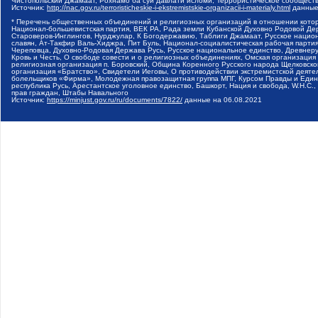
Чистопольский Джамаат, Рохнамо ба суи давлати исломи, Террористическое сообщест
Источник:
http://nac.gov.ru/terroristicheskie-i-ekstremistskie-organizacii-i-materialy.html
данные
* Перечень общественных объединений и религиозных организаций в отношении котор
Национал-большевистская партия, ВЕК РА, Рада земли Кубанской Духовно Родовой Де
Староверов-Инглингов, Нурджулар, К Богодержавию, Таблиги Джамаат, Русское наци
славян, Ат-Такфир Валь-Хиджра, Пит Буль, Национал-социалистическая рабочая парт
Череповца, Духовно-Родовая Держава Русь, Русское национальное единство, Древнер
Кровь и Честь, О свободе совести и о религиозных объединениях, Омская организаци
религиозная организация п. Боровский, Община Коренного Русского народа Щелковског
организация «Братство», Свидетели Иеговы, О противодействии экстремистской деяте
болельщиков «Фирма», Молодежная правозащитная группа МПГ, Курсом Правды и Единен
республика Русь, Арестантское уголовное единство, Башкорт, Нация и свобода, W.H.С
прав граждан, Штабы Навального
Источник:
https://minjust.gov.ru/ru/documents/7822/
данные на
06.08.2021