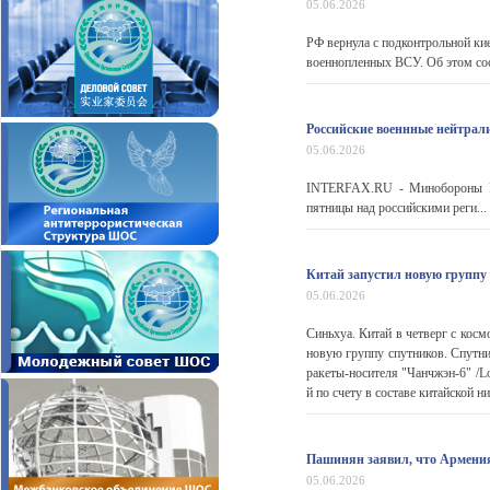
05.06.2026
РФ вернула с подконтрольной ки
военнопленных ВСУ. Об этом со
Российские военнные нейтрал
05.06.2026
INTERFAX.RU - Минобороны РФ
пятницы над российскими реги...
Китай запустил новую группу
05.06.2026
Синьхуа. Китай в четверг с кос
новую группу спутников. Спутн
ракеты-носителя "Чанчжэн-6" /L
й по счету в составе китайской 
Пашинян заявил, что Армения
05.06.2026