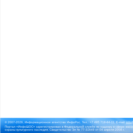
© 2007-2026, Информационное агентство ИнфоРос. Тел.: +7 495 718-84-11, E-mail:
info
Портал «ИнфоШОС» зарегистрирован в Федеральной службе по надзору в сфере массо
охраны культурного наследия. Свидетельство Эл № 77-31649 от 04 апреля 2008 г.