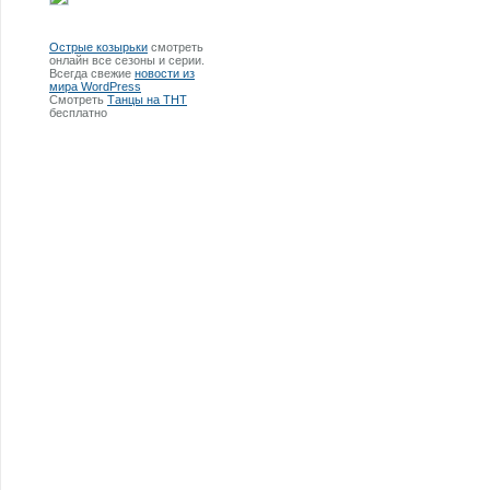
Острые козырьки
смотреть
онлайн все сезоны и серии.
Всегда свежие
новости из
мира WordPress
Смотреть
Танцы на ТНТ
бесплатно