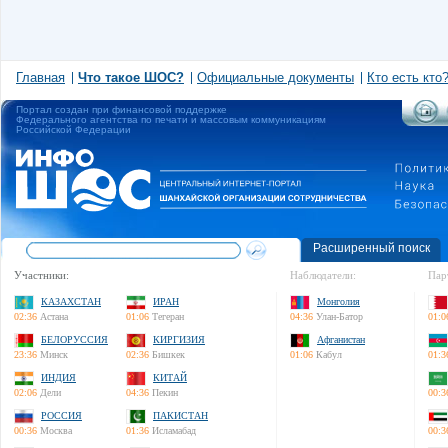
Главная
Что такое ШОС?
Официальные документы
Кто есть кто
Портал создан при финансовой поддержке
Федерального агентства по печати и массовым коммуникациям
Российской Федерации
Расширенный поиск
Участники:
Наблюдатели:
Пар
КАЗАХСТАН
ИРАН
Монголия
02:36
Астана
01:06
Тегеран
04:36
Улан-Батор
01:0
БЕЛОРУССИЯ
КИРГИЗИЯ
Афганистан
23:36
Минск
02:36
Бишкек
01:06
Кабул
01:3
ИНДИЯ
КИТАЙ
02:06
Дели
04:36
Пекин
00:3
РОССИЯ
ПАКИСТАН
00:36
Москва
01:36
Исламабад
00:3