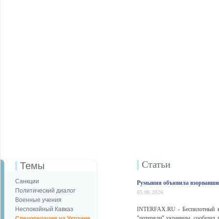
Статьи
Темы
Санкции
Румыния объявила взорвавший
Политический диалог
05.06.2026
Военные учения
Неспокойный Кавказ
INTERFAX.RU - Беспилотный ка
"потеряли" украинцы, сообщил 
Спецоперация на Украине