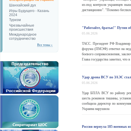
из-под контроля украинцев выш
Шанхайский дух
дистанционно". "Помимо беспило
Игры Будущего - Казань
2024
Туризм
Чрезвычайные
"Работайте, братья!" Путин о
происшествия
05.06.2026
Международное
сотрудничество
ТАСС. Президент РФ Владимир 
Все темы »
форума (ПМЭФ) ответил на нед
боевого соприкосновения, заключ
Глава государства заметил, что в
Удар дрона ВСУ по ЗАЭС ста
05.06.2026
Удар БПЛА ВСУ по району ремо
шесть режимов тишины, устано
сообщила директор по коммуник
Украина нарушила
Россия вернула 185 военных из