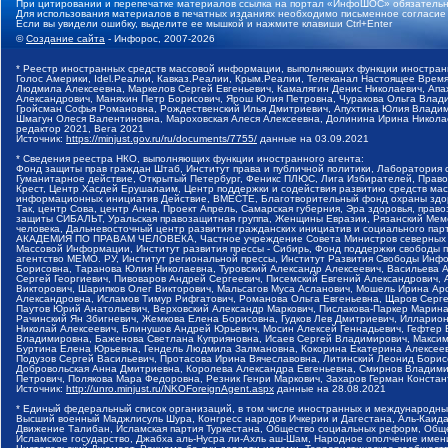
При цитировании и перепечатке материалов ссылка на портал «ИнфоШОС» обязательн
Для использования материалов в печатных изданиях необходимо письменное согласие
Если вы увидели ошибку, выделите ее мышкой и нажмите клавиши Ctrl+Enter
©
Создание сайта
- Инфорос, 2007-2026
* Реестр иностранных средств массовой информации, выполняющих функции иностранн
Голос Америки, Idel.Реалии, Кавказ.Реалии, Крым.Реалии, Телеканал Настоящее Время
Людмила Алексеевна, Маркелов Сергей Евгеньевич, Камалягин Денис Николаевич, Апах
Александрович, Маняхин Петр Борисович, Ярош Юлия Петровна, Чуракова Ольга Влади
Гройсман Софья Романовна, Рождественский Илья Дмитриевич, Апухтина Юлия Владимир
Шмагун Олеся Валентиновна, Мароховская Алеся Алексеевна, Долинина Ирина Никола
редактор 2021, Вега 2021
Источник:
https://minjust.gov.ru/ru/documents/7755/
данные на
03.09.2021
* Сведения реестра НКО, выполняющих функции иностранного агента:
Фонд защиты прав граждан Штаб, Институт права и публичной политики, Лаборатория
Гуманитарное действие, Открытый Петербург, Феникс ПЛЮС, Лига Избирателей, Правов
Крест, Центр Хасдей Ерушалаим, Центр поддержки и содействия развитию средств мас
информационных инициатив Действие, ВМЕСТЕ, Благотворительный фонд охраны здоров
Так, центр Сова, центр Анна, Проект Апрель, Самарская губерния, Эра здоровья, пр
защиты СИБАЛЬТ, Уральская правозащитная группа, Женщины Евразии, Рязанский Мемо
человека, Дальневосточный центр развития гражданских инициатив и социального пар
АКАДЕМИЯ ПО ПРАВАМ ЧЕЛОВЕКА, Частное учреждение Совета Министров северных стр
Массовой Информации, Институт развития прессы - Сибирь, Фонд поддержки свободы 
агентство МЕМО. РУ, Институт региональной прессы, Институт Развития Свободы Инф
Борисовна, Таранова Юлия Николаевна, Туровский Александр Алексеевич, Васильева 
Сергей Георгиевич, Пивоваров Андрей Сергеевич, Писемский Евгений Александрович,
Викторович, Шарипков Олег Викторович, Мальсагов Муса Асланович, Мошель Ирина Ар
Александровна, Исламов Тимур Рифгатович, Романова Ольга Евгеньевна, Щаров Серг
Паутов Юрий Анатольевич, Верховский Александр Маркович, Пислакова-Паркер Марина
Рачинский Ян Збигневич, Жемкова Елена Борисовна, Гудков Лев Дмитриевич, Иллари
Николай Алексеевич, Блинушов Андрей Юрьевич, Мосин Алексей Геннадьевич, Гефтер
Владимировна, Баженова Светлана Куприяновна, Исаев Сергей Владимирович, Максим
Буртина Елена Юрьевна, Гендель Людмила Залмановна, Кокорина Екатерина Алексеев
Подузов Сергей Васильевич, Протасова Ирина Вячеславовна, Литинский Леонид Борис
Добровольская Анна Дмитриевна, Королева Александра Евгеньевна, Смирнов Владими
Петрович, Полякова Мара Федоровна, Резник Генри Маркович, Захаров Герман Конста
Источник:
http://unro.minjust.ru/NKOForeignAgent.aspx
данные на
28.08.2021
* Единый федеральный список организаций, в том числе иностранных и международны
Высший военный Маджлисуль Шура, Конгресс народов Ичкерии и Дагестана, Аль-Каида, 
Движение Талибан, Исламская партия Туркестана, Общество социальных реформ, Общес
Исламское государство, Джабха аль-Нусра ли-Ахль аш-Шам, Народное ополчение имен