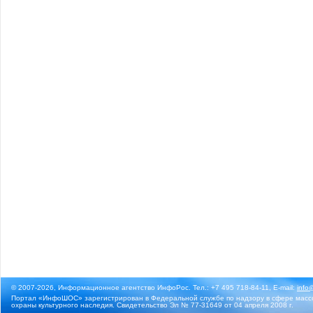
© 2007-2026, Информационное агентство ИнфоРос. Тел.: +7 495 718-84-11, E-mail:
info
Портал «ИнфоШОС» зарегистрирован в Федеральной службе по надзору в сфере массо
охраны культурного наследия. Свидетельство Эл № 77-31649 от 04 апреля 2008 г.