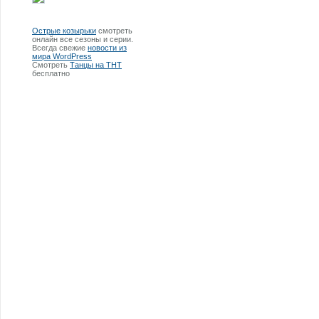
Острые козырьки
смотреть
онлайн все сезоны и серии.
Всегда свежие
новости из
мира WordPress
Смотреть
Танцы на ТНТ
бесплатно