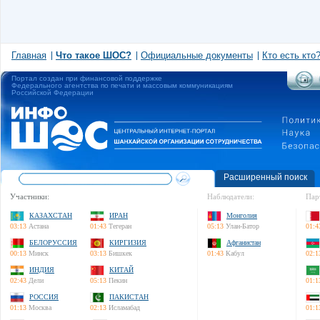
Главная
Что такое ШОС?
Официальные документы
Кто есть кто
Портал создан при финансовой поддержке
Федерального агентства по печати и массовым коммуникациям
Российской Федерации
Расширенный поиск
Участники:
Наблюдатели:
Пар
КАЗАХСТАН
ИРАН
Монголия
03:13
Астана
01:43
Тегеран
05:13
Улан-Батор
01:4
БЕЛОРУССИЯ
КИРГИЗИЯ
Афганистан
00:13
Минск
03:13
Бишкек
01:43
Кабул
02:1
ИНДИЯ
КИТАЙ
02:43
Дели
05:13
Пекин
01:1
РОССИЯ
ПАКИСТАН
01:13
Москва
02:13
Исламабад
01:1