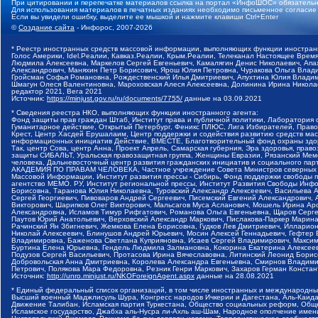
При цитировании и перепечатке материалов ссылка на портал «ИнфоШОС» обязательн
Для использования материалов в печатных изданиях необходимо письменное согласие
Если вы увидели ошибку, выделите ее мышкой и нажмите клавиши Ctrl+Enter
©
Создание сайта
- Инфорос, 2007-2026
* Реестр иностранных средств массовой информации, выполняющих функции иностранн
Голос Америки, Idel.Реалии, Кавказ.Реалии, Крым.Реалии, Телеканал Настоящее Время
Людмила Алексеевна, Маркелов Сергей Евгеньевич, Камалягин Денис Николаевич, Апах
Александрович, Маняхин Петр Борисович, Ярош Юлия Петровна, Чуракова Ольга Влади
Гройсман Софья Романовна, Рождественский Илья Дмитриевич, Апухтина Юлия Владимир
Шмагун Олеся Валентиновна, Мароховская Алеся Алексеевна, Долинина Ирина Никола
редактор 2021, Вега 2021
Источник:
https://minjust.gov.ru/ru/documents/7755/
данные на
03.09.2021
* Сведения реестра НКО, выполняющих функции иностранного агента:
Фонд защиты прав граждан Штаб, Институт права и публичной политики, Лаборатория
Гуманитарное действие, Открытый Петербург, Феникс ПЛЮС, Лига Избирателей, Правов
Крест, Центр Хасдей Ерушалаим, Центр поддержки и содействия развитию средств мас
информационных инициатив Действие, ВМЕСТЕ, Благотворительный фонд охраны здоров
Так, центр Сова, центр Анна, Проект Апрель, Самарская губерния, Эра здоровья, пр
защиты СИБАЛЬТ, Уральская правозащитная группа, Женщины Евразии, Рязанский Мемо
человека, Дальневосточный центр развития гражданских инициатив и социального пар
АКАДЕМИЯ ПО ПРАВАМ ЧЕЛОВЕКА, Частное учреждение Совета Министров северных стр
Массовой Информации, Институт развития прессы - Сибирь, Фонд поддержки свободы 
агентство МЕМО. РУ, Институт региональной прессы, Институт Развития Свободы Инф
Борисовна, Таранова Юлия Николаевна, Туровский Александр Алексеевич, Васильева 
Сергей Георгиевич, Пивоваров Андрей Сергеевич, Писемский Евгений Александрович,
Викторович, Шарипков Олег Викторович, Мальсагов Муса Асланович, Мошель Ирина Ар
Александровна, Исламов Тимур Рифгатович, Романова Ольга Евгеньевна, Щаров Серг
Паутов Юрий Анатольевич, Верховский Александр Маркович, Пислакова-Паркер Марина
Рачинский Ян Збигневич, Жемкова Елена Борисовна, Гудков Лев Дмитриевич, Иллари
Николай Алексеевич, Блинушов Андрей Юрьевич, Мосин Алексей Геннадьевич, Гефтер
Владимировна, Баженова Светлана Куприяновна, Исаев Сергей Владимирович, Максим
Буртина Елена Юрьевна, Гендель Людмила Залмановна, Кокорина Екатерина Алексеев
Подузов Сергей Васильевич, Протасова Ирина Вячеславовна, Литинский Леонид Борис
Добровольская Анна Дмитриевна, Королева Александра Евгеньевна, Смирнов Владими
Петрович, Полякова Мара Федоровна, Резник Генри Маркович, Захаров Герман Конста
Источник:
http://unro.minjust.ru/NKOForeignAgent.aspx
данные на
28.08.2021
* Единый федеральный список организаций, в том числе иностранных и международны
Высший военный Маджлисуль Шура, Конгресс народов Ичкерии и Дагестана, Аль-Каида, 
Движение Талибан, Исламская партия Туркестана, Общество социальных реформ, Общес
Исламское государство, Джабха аль-Нусра ли-Ахль аш-Шам, Народное ополчение имен