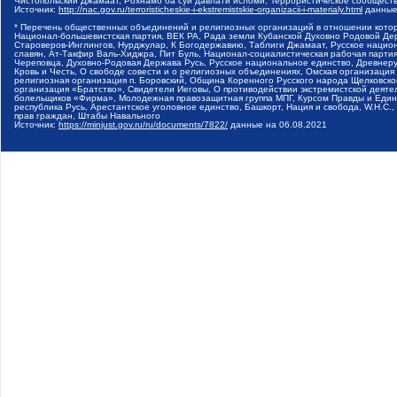
Чистопольский Джамаат, Рохнамо ба суи давлати исломи, Террористическое сообщест
Источник:
http://nac.gov.ru/terroristicheskie-i-ekstremistskie-organizacii-i-materialy.html
данные
* Перечень общественных объединений и религиозных организаций в отношении котор
Национал-большевистская партия, ВЕК РА, Рада земли Кубанской Духовно Родовой Де
Староверов-Инглингов, Нурджулар, К Богодержавию, Таблиги Джамаат, Русское наци
славян, Ат-Такфир Валь-Хиджра, Пит Буль, Национал-социалистическая рабочая парт
Череповца, Духовно-Родовая Держава Русь, Русское национальное единство, Древнер
Кровь и Честь, О свободе совести и о религиозных объединениях, Омская организаци
религиозная организация п. Боровский, Община Коренного Русского народа Щелковског
организация «Братство», Свидетели Иеговы, О противодействии экстремистской деяте
болельщиков «Фирма», Молодежная правозащитная группа МПГ, Курсом Правды и Единен
республика Русь, Арестантское уголовное единство, Башкорт, Нация и свобода, W.H.С
прав граждан, Штабы Навального
Источник:
https://minjust.gov.ru/ru/documents/7822/
данные на
06.08.2021