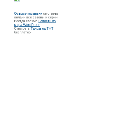
Острые козырьки
смотреть
онлайн все сезоны и серии.
Всегда свежие
новости из
мира WordPress
Смотреть
Танцы на ТНТ
бесплатно