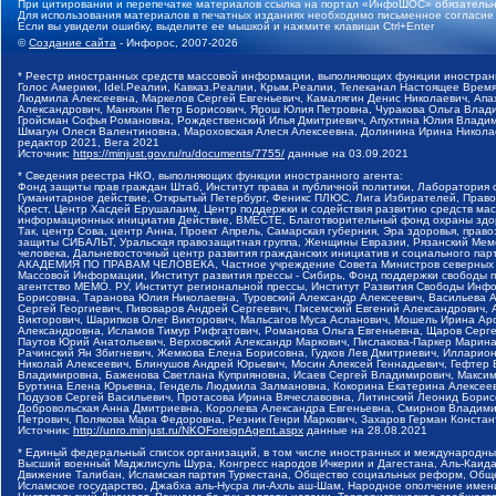
При цитировании и перепечатке материалов ссылка на портал «ИнфоШОС» обязательн
Для использования материалов в печатных изданиях необходимо письменное согласие
Если вы увидели ошибку, выделите ее мышкой и нажмите клавиши Ctrl+Enter
©
Создание сайта
- Инфорос, 2007-2026
* Реестр иностранных средств массовой информации, выполняющих функции иностранн
Голос Америки, Idel.Реалии, Кавказ.Реалии, Крым.Реалии, Телеканал Настоящее Время
Людмила Алексеевна, Маркелов Сергей Евгеньевич, Камалягин Денис Николаевич, Апах
Александрович, Маняхин Петр Борисович, Ярош Юлия Петровна, Чуракова Ольга Влади
Гройсман Софья Романовна, Рождественский Илья Дмитриевич, Апухтина Юлия Владимир
Шмагун Олеся Валентиновна, Мароховская Алеся Алексеевна, Долинина Ирина Никола
редактор 2021, Вега 2021
Источник:
https://minjust.gov.ru/ru/documents/7755/
данные на
03.09.2021
* Сведения реестра НКО, выполняющих функции иностранного агента:
Фонд защиты прав граждан Штаб, Институт права и публичной политики, Лаборатория
Гуманитарное действие, Открытый Петербург, Феникс ПЛЮС, Лига Избирателей, Правов
Крест, Центр Хасдей Ерушалаим, Центр поддержки и содействия развитию средств мас
информационных инициатив Действие, ВМЕСТЕ, Благотворительный фонд охраны здоров
Так, центр Сова, центр Анна, Проект Апрель, Самарская губерния, Эра здоровья, пр
защиты СИБАЛЬТ, Уральская правозащитная группа, Женщины Евразии, Рязанский Мемо
человека, Дальневосточный центр развития гражданских инициатив и социального пар
АКАДЕМИЯ ПО ПРАВАМ ЧЕЛОВЕКА, Частное учреждение Совета Министров северных стр
Массовой Информации, Институт развития прессы - Сибирь, Фонд поддержки свободы 
агентство МЕМО. РУ, Институт региональной прессы, Институт Развития Свободы Инф
Борисовна, Таранова Юлия Николаевна, Туровский Александр Алексеевич, Васильева 
Сергей Георгиевич, Пивоваров Андрей Сергеевич, Писемский Евгений Александрович,
Викторович, Шарипков Олег Викторович, Мальсагов Муса Асланович, Мошель Ирина Ар
Александровна, Исламов Тимур Рифгатович, Романова Ольга Евгеньевна, Щаров Серг
Паутов Юрий Анатольевич, Верховский Александр Маркович, Пислакова-Паркер Марина
Рачинский Ян Збигневич, Жемкова Елена Борисовна, Гудков Лев Дмитриевич, Иллари
Николай Алексеевич, Блинушов Андрей Юрьевич, Мосин Алексей Геннадьевич, Гефтер
Владимировна, Баженова Светлана Куприяновна, Исаев Сергей Владимирович, Максим
Буртина Елена Юрьевна, Гендель Людмила Залмановна, Кокорина Екатерина Алексеев
Подузов Сергей Васильевич, Протасова Ирина Вячеславовна, Литинский Леонид Борис
Добровольская Анна Дмитриевна, Королева Александра Евгеньевна, Смирнов Владими
Петрович, Полякова Мара Федоровна, Резник Генри Маркович, Захаров Герман Конста
Источник:
http://unro.minjust.ru/NKOForeignAgent.aspx
данные на
28.08.2021
* Единый федеральный список организаций, в том числе иностранных и международны
Высший военный Маджлисуль Шура, Конгресс народов Ичкерии и Дагестана, Аль-Каида, 
Движение Талибан, Исламская партия Туркестана, Общество социальных реформ, Общес
Исламское государство, Джабха аль-Нусра ли-Ахль аш-Шам, Народное ополчение имен