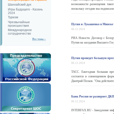
возможности размещения таког
Шанхайский дух
поскольку сегодня мы подписали 
Игры Будущего - Казань
2024
Туризм
Чрезвычайные
Путин и Лукашенко в Минске 
происшествия
06.12.2024
Международное
сотрудничество
РИА Новости. Договор с Белору
Все темы »
Путин на заседании Высшего Гос
Путин проведет большую прес
06.12.2024
ТАСС. Ежегодная большая пре
состоятся в совмещенном форм
Дмитрий Песков. "Она действител
Банк России не развернет ДКП
06.12.2024
INTERFAX.RU - Замедление инфл