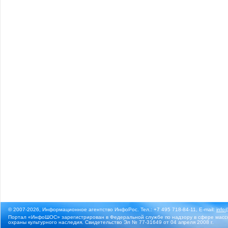
© 2007-2026, Информационное агентство ИнфоРос. Тел.: +7 495 718-84-11, E-mail:
info
Портал «ИнфоШОС» зарегистрирован в Федеральной службе по надзору в сфере массо
охраны культурного наследия. Свидетельство Эл № 77-31649 от 04 апреля 2008 г.