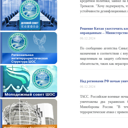
кредитной политики, заявил на 
Тремасов. "Хочу подчеркнуть, ч
устойчивости дезинфляционных пр
Решение Китая ужесточить ко
оправданным -- Министерств
06.12.2024
По сообщению агентства Синьх
назначения в соответствии с в
нацеленным на защиту собствен
обязательств, таких как нераспрос
Над регионами РФ ночью уни
06.12.2024
ТАСС. Российские военные ноч
уничтожены два украинских 
Минобороны России. "В теч
террористические атаки с примен.