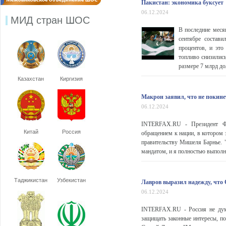
Пакистан: экономика буксует
06.12.2024
МИД стран ШОС
В последние меся
сентябре состави
процентов, и это
топливо снизилис
размере 7 млрд до
Казахстан
Киргизия
Макрон заявил, что не покине
06.12.2024
INTERFAX.RU - Президент Фр
Китай
Россия
обращением к нации, в котором з
правительству Мишеля Барнье. 
мандатом, и я полностью выполню
Таджикистан
Узбекистан
Лавров выразил надежду, чт
06.12.2024
INTERFAX.RU - Россия не дума
защищать законные интересы, 