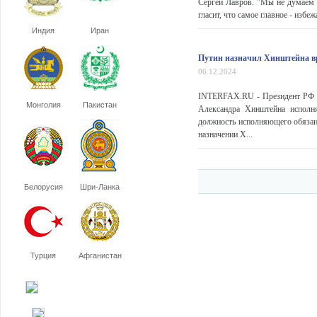
Сергей Лавров. "Мы не думаем 
гласит, что самое главное - избе
Индия
Иран
Путин назначил Хинштейна вр
06.12.2024
INTERFAX.RU - Президент РФ В
Монголия
Пакистан
Александра Хинштейна исполн
должность исполняющего обязанн
назначении Х...
Белорусия
Шри-Ланка
Турция
Афганистан