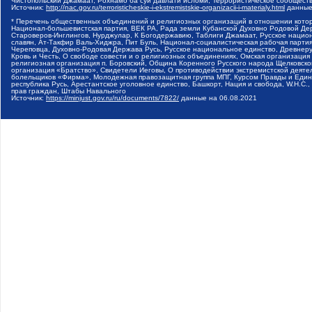
Чистопольский Джамаат, Рохнамо ба суи давлати исломи, Террористическое сообщест
Источник:
http://nac.gov.ru/terroristicheskie-i-ekstremistskie-organizacii-i-materialy.html
данные
* Перечень общественных объединений и религиозных организаций в отношении котор
Национал-большевистская партия, ВЕК РА, Рада земли Кубанской Духовно Родовой Де
Староверов-Инглингов, Нурджулар, К Богодержавию, Таблиги Джамаат, Русское наци
славян, Ат-Такфир Валь-Хиджра, Пит Буль, Национал-социалистическая рабочая парт
Череповца, Духовно-Родовая Держава Русь, Русское национальное единство, Древнер
Кровь и Честь, О свободе совести и о религиозных объединениях, Омская организаци
религиозная организация п. Боровский, Община Коренного Русского народа Щелковског
организация «Братство», Свидетели Иеговы, О противодействии экстремистской деяте
болельщиков «Фирма», Молодежная правозащитная группа МПГ, Курсом Правды и Единен
республика Русь, Арестантское уголовное единство, Башкорт, Нация и свобода, W.H.С
прав граждан, Штабы Навального
Источник:
https://minjust.gov.ru/ru/documents/7822/
данные на
06.08.2021