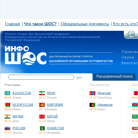
Главная
Что такое ШОС?
Официальные документы
Кто есть кто
Портал создан при финансовой поддержке
Федерального агентства по печати и массовым коммуникациям
Российской Федерации
Расширенный поиск
Участники:
Наблюдатели:
Пар
КАЗАХСТАН
ИРАН
Монголия
09:54
Астана
08:24
Тегеран
11:54
Улан-Батор
08:2
БЕЛОРУССИЯ
КИРГИЗИЯ
Афганистан
06:54
Минск
09:54
Бишкек
08:24
Кабул
08:5
ИНДИЯ
КИТАЙ
09:24
Дели
11:54
Пекин
07:5
РОССИЯ
ПАКИСТАН
07:54
Москва
08:54
Исламабад
07:5