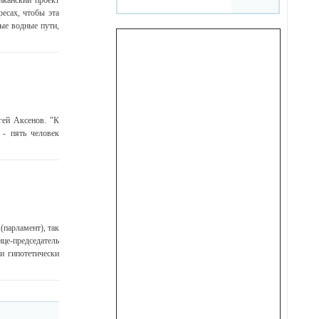
иканский проект
есах, чтобы эта
ые водные пути,
гей Аксенов. "К
 - пять человек
парламент), так
е-председатель
и гипотетически