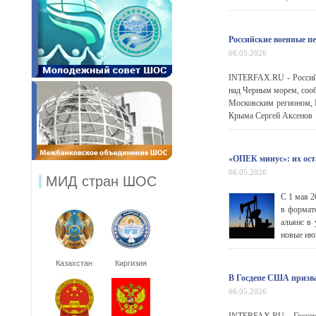
Российские военные п
06.05.2026
INTERFAX.RU - Российс
над Черным морем, соо
Московским регионом, Р
Крыма Сергей Аксенов
«ОПЕК минус»: их ост
06.05.2026
МИД стран ШОС
С 1 мая 
в формат
альянс в
новые июн
Казахстан
Киргизия
В Госдепе США призв
06.05.2026