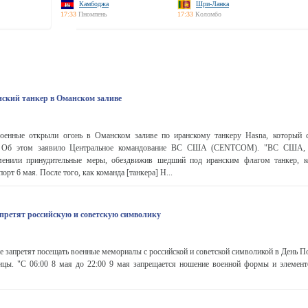
Камбоджа
Шри-Ланка
17:33
Пномпень
17:33
Коломбо
ский танкер в Оманском заливе
оенные открыли огонь в Оманском заливе по иранскому танкеру Hasna, который с
и. Об этом заявило Центральное командование ВС США (CENTCOM). "ВС США,
менили принудительные меры, обездвижив шедший под иранским флагом танкер, к
орт 6 мая. После того, как команда [танкера] H...
апретят российскую и советскую символику
 запретят посещать военные мемориалы с российской и советской символикой в День П
ицы. "С 06:00 8 мая до 22:00 9 мая запрещается ношение военной формы и элемент