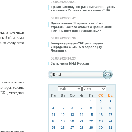
07.08.2026 06:21
Трамп заявил, что ракеты Patriot нужны
не только Украине, но и самим США
06.08.2026 21:42
Путин вывел "Шереметьево" из
стратегического списка с целью снять
препятствие для приватизации
ка, в том числе
ской областями,
06.08.2026 21:39
 на среду глава
Генпрокуратура ФРГ расследует
инцидента с БПЛА в аэропорту
Лейпцига
06.08.2026 16:23
Заявления МИД России
соответственно,
з игры, оставив
ПЕК+, утвердили
Пн
Вт
Ср
Чт
Пт
Сб
Вс
1
2
3
4
5
6
7
8
9
10
11
12
13
14
15
16
17
18
19
20
21
22
23
24
25
26
27
28
29
30
31