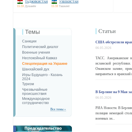
ТАДЖИКИСТАН
УЗБЕКИСТАН
15:33
Душанбе
15:33
Ташкент
Статьи
Темы
Санкции
США обстреляли иран
Политический диалог
06.05.2026
Военные учения
Неспокойный Кавказ
ТАСС. Американские в
исламской республик
Спецоперация на Украине
Оманском заливе, при
Шанхайский дух
направиться в иранский п
Игры Будущего - Казань
2024
Туризм
Чрезвычайные
В Берлине на 9 Мая з
происшествия
06.05.2026
Международное
сотрудничество
РИА Новости. В Берлине
Все темы »
полиция немецкой стол
военных зн...