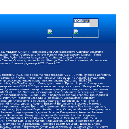
обода, MEDIUM-ORIENT, Пономарев Лев Александрович, Савицкая Людмила
Баданин Роман Сергеевич, Гликин Максим Александрович, Маняхин Петр
er SIA, Рубин Михаил Аркадьевич, Гройсман Софья Романовна,
Степан Юрьевич, Istories fonds, Шмагун Олеся Валентиновна, Мароховская
нолит, Главный редактор 2021, Вега 2021
Мы против СПИДа, Фонд защиты прав граждан, СВЕЧА, Гуманитарное действие,
 Гражданский Союз, Российский Красный Крест, Центр Хасдей Ерушалаим,
 Центр социально-информационных инициатив Действие, ВМЕСТЕ,
айга, Так-Так-Так, центр Сова, центр Анна, Проект Апрель, Самарская
Центр защиты СИБАЛЬТ, Уральская правозащитная группа, Женщины Евразии,
ка, Дальневосточный центр развития гражданских инициатив и социального
АВАМ ЧЕЛОВЕКА, Частное учреждение Совета Министров северных стран,
т развития прессы - Сибирь, Фонд поддержки свободы прессы, Гражданский
ы, Институт Развития Свободы Информации, Экозащита!-Женсовет,
ександр Алексеевич, Васильева Анастасия Евгеньевна, Ривина Анна
вгений Александрович, Аверин Виталий Евгеньевич, Барахоев Магомед
на Ароновна, Шведов Григорий Сергеевич, Пономарев Лев Александрович,
ксадрович, Цирульников Борис Альбертович, Халидова Марина Владимировна,
 Татьяна Владимировна, Чуркина Наталья Валерьевна, Акимова Татьяна
 Анна Васильевна, Захарова Светлана Сергеевна, Аверин Владимир
ксей Кириллович, Флиге Ирина Анатольевна, Мельникова Валентина
, Голубева Елена Николаевна, Ганнушкина Светлана Алексеевна, Закс
, Пастухова Анна Яковлевна, Прохоров Вадим Юрьевич, Шахова Елена
 Шабад Анатолий Ефимович, Сухих Дарья Николаевна, Орлов Олег Петрович,