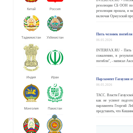
INTERFAX.RU - Госсекр
резолюции СБ ООН по О
Китай
Россия
резолюция прошла, и на
включая Ормузский прол
Пять человек погибли
Таджикистан
Узбекистан
06.05.2026
INTERFAX.RU - Пять че
сожалению, в результа
погибли", - написал Акс
Индия
Иран
Парламент Гагаузии о
06.05.2026
ТАСС. Власти Гагаузско
как не успеют подгот
парламента Георгий Ле
Монголия
Пакистан
представить, что Кишине