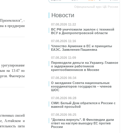
Официальный курс ЦБ России
Новости
Приземлился", -
07.08.2026 11:22
на в преддверии
ВС РФ уничтожили эшелон с техникой
ВСУ в Днепропетровской области
07.08.2026 11:16
Членство Армении в ЕС и принципы
ЕАЭС. Заявления Пашиняна
07.08.2026 11:09
Переводили деньги на Украину. Главное
урегулирование
о задержании работников
криптообменников в Москве
ным на 13:47 по
торгов. Фьючерсы
07.08.2026 06:34
О заседании Совета национальных
координаторов государств – членов
ШОС
07.08.2026 06:28
СМИ: Белый Дом обратился к России с
важной просьбой
07.08.2026 06:25
ственных связей
"Должна вернуть". В Финляндии дали
е, Алтайском и
ответ на наглую выходку ЕС против
ятельность пяти
России