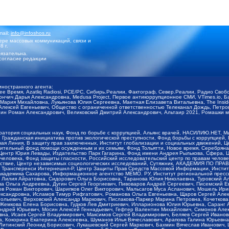
mail:
info@infoshos.ru
ре массовых коммуникаций, связи и
8 г.
язательна.
согласие редакции
иностранного агента:
щее Время, Azatliq Radiosi, PCE/PC, Сибирь.Реалии, Фактограф, Север.Реалии, Радио Св
ончич Дарья Александровна, Medusa Project, Первое антикоррупционное СМИ, VTimes.io, 
ария Михайловна, Лукьянова Юлия Сергеевна, Маетная Елизавета Витальевна, The Insid
ексей Евгеньевич, Общество с ограниченной ответственностью Телеканал Дождь, Петров 
н Роман Александрович, Великовский Дмитрий Александрович, Альтаир 2021, Ромашки мо
оратория социальных наук, Фонд по борьбе с коррупцией, Альянс врачей, НАСИЛИЮ.НЕТ, 
Гражданская инициатива против экологической преступности, Фонд борьбы с коррупцией,
чая Линия, В защиту прав заключенных, Институт глобализации и социальных движений,
тельный фонд помощи осужденным и их семьям, Фонд Тольятти, Новое время, Серебряная т
Центр Юрия Левады, Издательство Парк Гагарина, Фонд имени Андрея Рылькова, Сфера, 
еловека, Фонд защиты гласности, Российский исследовательский центр по правам челове
йствие, Центр независимых социологических исследований, Сутяжник, АКАДЕМИЯ ПО ПР
р Трансперенси Интернешнл-Р, Центр Защиты Прав Средств Массовой Информации, Институ
 академика Сахарова, Информационное агентство МЕМО. РУ, Институт региональной пресс
Лилия Айратовна, Сидорович Ольга Борисовна, Таранова Юлия Николаевна, Туровский Ал
а Ольга Андреевна, Дугин Сергей Георгиевич, Пивоваров Андрей Сергеевич, Писемский Е
в Роман Викторович, Шарипков Олег Викторович, Мальсагов Муса Асланович, Мошель Ири
ександровна, Исламов Тимур Рифгатович, Романова Ольга Евгеньевна, Щаров Сергей Але
льевич, Верховский Александр Маркович, Пислакова-Паркер Марина Петровна, Кочеткова
, Жемкова Елена Борисовна, Гудков Лев Дмитриевич, Илларионова Юлия Юрьевна, Саранг
Андрей Юрьевич, Мосин Алексей Геннадьевич, Гефтер Валентин Михайлович, Симонов Але
а, Исаев Сергей Владимирович, Максимов Сергей Владимирович, Беляев Сергей Иванович
 Кокорина Екатерина Алексеевна, Шуманов Илья Вячеславович, Арапова Галина Юрьевна
Литинский Леонид Борисович, Лукашевский Сергей Маркович, Бахмин Вячеслав Иванович,