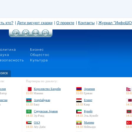
сть кто?
Дети рисуют сказки
О проекте
Контакты
Журнал "ИнфоШО
оиск
ли:
Партнеры по диалогу:
олия
Королевство Бахрейн
Армения
Батор
15:03
Манама
15:03
Ереван
15:0
нистан
Азербайджан
Египет
л
15:33
Баку
13:33
Каир
14:3
Саудовская Аравия
Кувейт
14:33
Эр-Рияд
14:33
Эль-Кувейт
14:3
ОАЭ
Мьянма
14:33
Абу-Даби
14:33
Нейпьидо
13:3