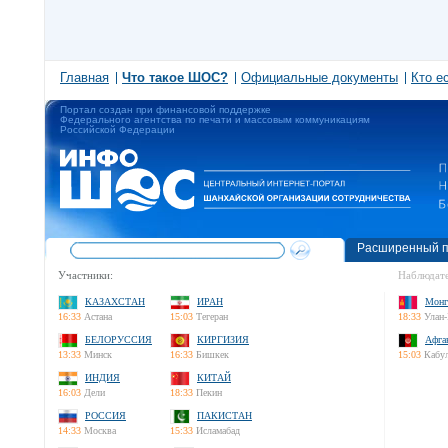
Главная
Что такое ШОС?
Официальные документы
Кто е
Портал создан при финансовой поддержке
Федерального агентства по печати и массовым коммуникациям
Российской Федерации
Расширенный п
Участники:
Наблюдате
КАЗАХСТАН
ИРАН
Монг
16:33
Астана
15:03
Тегеран
18:33
Улан-
БЕЛОРУССИЯ
КИРГИЗИЯ
Афга
13:33
Минск
16:33
Бишкек
15:03
Кабу
ИНДИЯ
КИТАЙ
16:03
Дели
18:33
Пекин
РОССИЯ
ПАКИСТАН
14:33
Москва
15:33
Исламабад