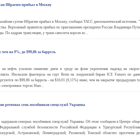
тан Ибрагим прибыл в Москву
алайзии султан Ибрагим прибыл в Москву, сообщил ТАСС дипломатический источник. "
тства. Верховный правитель прибыл по приглашению президента России Владимира Пути
. По кадрам трансляции, у трапа самолета короля вс...
 чем на 9%, до $99,86 за баррель
а нефть усилили снижение днем в среду на фоне укрепления надежд на скорое 
ликта. Июльские фьючерсы на сорт Brent на лондонской бирже ICE Futures по дан
ргуются по $99,86 за баррель - на $10,01 (9,11%) ниже, чем на закрытие предыдущих 
 электронных торгах Нью...
ми регионах семь пособников спецслужб Украины
задержали семерых пособников спецслужб Украины. Об этом сообщили в Центре обще
едеральной службой безопасности Российской Федерации в Удмуртской Республик
Амурской, Астраханской, Ленинградской, Рязанской, Томской областях пресечена де