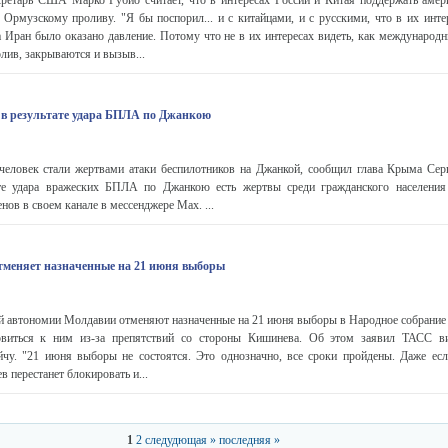
етарь США Марко Рубио считает, что в интересах России и Китая поддержать амер
рмузскому проливу. "Я бы поспорил... и с китайцами, и с русскими, что в их интер
 Иран было оказано давление. Потому что не в их интересах видеть, как международн
ив, закрываются и вызыв...
 в результате удара БПЛА по Джанкою
ловек стали жертвами атаки беспилотников на Джанкой, сообщил глава Крыма Сер
те удара вражеских БПЛА по Джанкою есть жертвы среди гражданского населения
енов в своем канале в мессенджере Max. ...
тменяет назначенные на 21 июня выборы
й автономии Молдавии отменяют назначенные на 21 июня выборы в Народное собрание (
овиться к ним из-за препятствий со стороны Кишинева. Об этом заявил ТАСС виц
йчу. "21 июня выборы не состоятся. Это однозначно, все сроки пройдены. Даже есл
в перестанет блокировать и...
1
2
следудющая »
последняя »