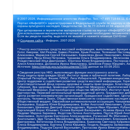
© 2007-2026, Информационное агентство ИнфоРос. Тел.: +7 495 718-84-11, E-
Портал «ИнфоШОС» зарегистрирован в Федеральной службе по надзору в сфе
охраны культурного наследия. Свидетельство Эл № 77-31649 от 04 апреля 200
При цитировании и перепечатке материалов ссылка на портал «ИнфоШОС» об
Для использования материалов в печатных изданиях необходимо письменное 
Если вы увидели ошибку, выделите ее мышкой и нажмите клавиши Ctrl+Enter
©
Создание сайта
- Инфорос, 2007-2026
* Реестр иностранных средств массовой информации, выполняющих функции 
Голос Америки, Idel.Реалии, Кавказ.Реалии, Крым.Реалии, Телеканал Настоя
Алексеевна, Маркелов Сергей Евгеньевич, Камалягин Денис Николаевич, Апах
Борисович, Ярош Юлия Петровна, Чуракова Ольга Владимировна, Железнова М
Рождественский Илья Дмитриевич, Апухтина Юлия Владимировна, Постернак Ал
Алеся Алексеевна, Долинина Ирина Николаевна, Шлейнов Роман Юрьевич, Ани
Источник:
https://minjust.gov.ru/ru/documents/7755/
данные на
03.09.2021
* Сведения реестра НКО, выполняющих функции иностранного агента:
Фонд защиты прав граждан Штаб, Институт права и публичной политики, Лаб
Открытый Петербург, Феникс ПЛЮС, Лига Избирателей, Правовая инициатива, 
Центр поддержки и содействия развитию средств массовой информации, Горя
Благотворительный фонд охраны здоровья и защиты прав граждан, Благотвори
губерния, Эра здоровья, правозащитное общество Мемориал, Аналитический 
Рязанский Мемориал, Екатеринбургское общество МЕМОРИАЛ, Институт прав ч
партнерства, Пермский региональный правозащитный центр, Гражданское де
Центр развития некоммерческих организаций, Гражданское содействие, Цент
контроль, Человек и Закон, Общественная комиссия по сохранению наследия
Общественный вердикт, Евразийская антимонопольная ассоциация, Чанышева 
Валерьевна, Бурдина Юлия Владимировна, Бойко Анатолий Николаевич, Гусев
Бекханович, Шевченко Дмитрий Александрович, Жданов Иван Юрьевич, Рубано
Каргалицкий Борис Юльевич, Созаев Валерий Валерьевич, Исакова Ирина Ал
Людевиг Марина Зариевна, Федотова Галина Анатольевна, Паутов Юрий Анато
Николаевна, Золотарева Екатерина Александровна, Рачинский Ян Збигневич
Анатольевич, Щур Татьяна Михайловна, Щур Николай Алексеевич, Блинушов 
Дмитриевна, Вититинова Елена Владимировна, Баженова Светлана Куприяновн
Елена Владимировна, Буртина Елена Юрьевна, Гендель Людмила Залмановна,
Владимировна, Подузов Сергей Васильевич, Протасова Ирина Вячеславовна, 