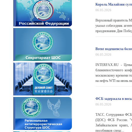
Король Малайзии сул
06.05.2026
Верховный правитель М
указал собеседник аген
празднования Дня Победы
Brent подешевела более
06.05.2026
INTERFAX.RU - Цены н
ближневосточного конф
московскому времени то
на нефть WTI на июнь на
ФСБ задержала в вось
06.05.2026
ТАСС. Сотрудники ФСБ 
(ЦОС) ФСБ России. "Ф
Забайкальском краях, 
пособников спецс...