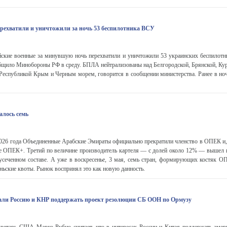
ерехватили и уничтожили за ночь 53 беспилотника ВСУ
кие военные за минувшую ночь перехватили и уничтожили 53 украинских беспилотни
бщило Минобороны РФ в среду. БПЛА нейтрализованы над Белгородской, Брянской, Кур
еспубликой Крым и Черным морем, говорится в сообщении министерства. Ранее в ночь
алось семь
2026 года Объединенные Арабские Эмираты официально прекратили членство в ОПЕК и, 
е ОПЕК+. Третий по величине производитель картеля — с долей около 12% — вышел и
 усеченном составе. А уже в воскресенье, 3 мая, семь стран, формирующих костяк О
ьские квоты. Рынок воспринял это как новую данность.
али Россию и КНР поддержать проект резолюции СБ ООН по Ормузу