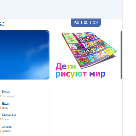
RU
EN
CN
С"
Непал
3
Катманду
Катар
3
Доха
Мальдивы
3
Мале
Турция
3
Анкара