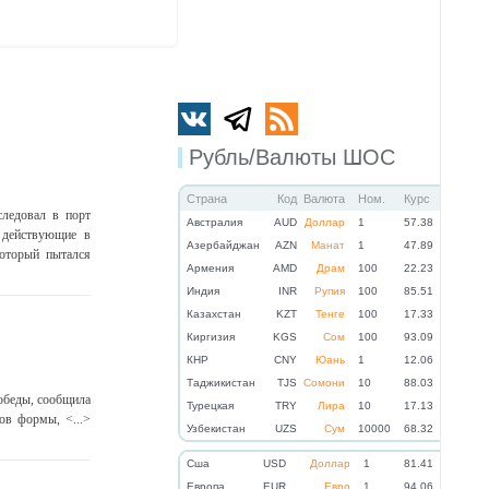
Рубль/Валюты ШОС
Страна
Код
Валюта
Ном.
Курс
ледовал в порт
Австралия
AUD
Доллар
1
57.38
 действующие в
Азербайджан
AZN
Манат
1
47.89
оторый пытался
Армения
AMD
Драм
100
22.23
Индия
INR
Рупия
100
85.51
Казахстан
KZT
Тенге
100
17.33
Киргизия
KGS
Сом
100
93.09
КНР
CNY
Юань
1
12.06
Таджикистан
TJS
Сомони
10
88.03
обеды, сообщила
Турецкая
TRY
Лира
10
17.13
ов формы, <...>
Узбекистан
UZS
Сум
10000
68.32
Cша
USD
Доллар
1
81.41
Eвропа
EUR
Евро
1
94.06