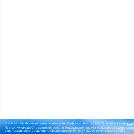
© 2007-2026, Информационное агентство ИнфоРос. Тел.: +7 495 718-84-11, E-mail:
info
Портал «ИнфоШОС» зарегистрирован в Федеральной службе по надзору в сфере массо
охраны культурного наследия. Свидетельство Эл № 77-31649 от 04 апреля 2008 г.