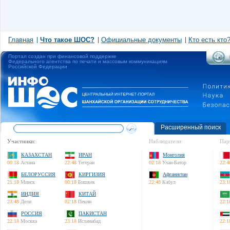
Главная
Что такое ШОС?
Официальные документы
Кто есть кто
Портал создан при финансовой поддержке
Федерального агентства по печати и массовым коммуникациям
Российской Федерации
Расширенный поиск
Участники:
Наблюдатели:
Пар
КАЗАХСТАН
ИРАН
Монголия
00:18
Астана
22:48
Тегеран
02:18
Улан-Батор
22:4
БЕЛОРУССИЯ
КИРГИЗИЯ
Афганистан
21:18
Минск
00:18
Бишкек
22:48
Кабул
23:1
ИНДИЯ
КИТАЙ
23:48
Дели
02:18
Пекин
22:1
РОССИЯ
ПАКИСТАН
22:18
Москва
23:18
Исламабад
22:1