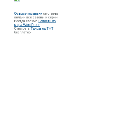
Острые козырьки
смотреть
онлайн все сезоны и серии.
Всегда свежие
новости из
мира WordPress
Смотреть
Танцы на ТНТ
бесплатно