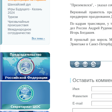
Шанхайский дух
"Приземлился", - указал со
Игры Будущего - Казань
Верховный правитель пр
2024
преддверии празднования 
Туризм
Чрезвычайные
По кадрам трансляции, у т
происшествия
дел России Андрей Руденк
Международное
Игорь Богдашев.
сотрудничество
Все темы »
В прошлый раз король М
Эрмитаже в Санкт-Петербу
Оставить комме
Имя
Фамилия
E-mail