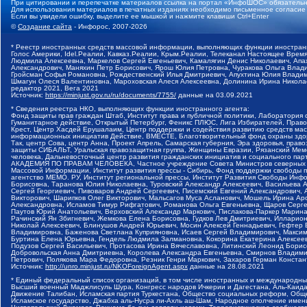
При цитировании и перепечатке материалов ссылка на портал «ИнфоШОС» обязательн
Для использования материалов в печатных изданиях необходимо письменное согласие
Если вы увидели ошибку, выделите ее мышкой и нажмите клавиши Ctrl+Enter
©
Создание сайта
- Инфорос, 2007-2026
* Реестр иностранных средств массовой информации, выполняющих функции иностранн
Голос Америки, Idel.Реалии, Кавказ.Реалии, Крым.Реалии, Телеканал Настоящее Время
Людмила Алексеевна, Маркелов Сергей Евгеньевич, Камалягин Денис Николаевич, Апах
Александрович, Маняхин Петр Борисович, Ярош Юлия Петровна, Чуракова Ольга Влади
Гройсман Софья Романовна, Рождественский Илья Дмитриевич, Апухтина Юлия Владимир
Шмагун Олеся Валентиновна, Мароховская Алеся Алексеевна, Долинина Ирина Никола
редактор 2021, Вега 2021
Источник:
https://minjust.gov.ru/ru/documents/7755/
данные на
03.09.2021
* Сведения реестра НКО, выполняющих функции иностранного агента:
Фонд защиты прав граждан Штаб, Институт права и публичной политики, Лаборатория
Гуманитарное действие, Открытый Петербург, Феникс ПЛЮС, Лига Избирателей, Правов
Крест, Центр Хасдей Ерушалаим, Центр поддержки и содействия развитию средств мас
информационных инициатив Действие, ВМЕСТЕ, Благотворительный фонд охраны здоров
Так, центр Сова, центр Анна, Проект Апрель, Самарская губерния, Эра здоровья, пр
защиты СИБАЛЬТ, Уральская правозащитная группа, Женщины Евразии, Рязанский Мемо
человека, Дальневосточный центр развития гражданских инициатив и социального пар
АКАДЕМИЯ ПО ПРАВАМ ЧЕЛОВЕКА, Частное учреждение Совета Министров северных стр
Массовой Информации, Институт развития прессы - Сибирь, Фонд поддержки свободы 
агентство МЕМО. РУ, Институт региональной прессы, Институт Развития Свободы Инф
Борисовна, Таранова Юлия Николаевна, Туровский Александр Алексеевич, Васильева 
Сергей Георгиевич, Пивоваров Андрей Сергеевич, Писемский Евгений Александрович,
Викторович, Шарипков Олег Викторович, Мальсагов Муса Асланович, Мошель Ирина Ар
Александровна, Исламов Тимур Рифгатович, Романова Ольга Евгеньевна, Щаров Серг
Паутов Юрий Анатольевич, Верховский Александр Маркович, Пислакова-Паркер Марина
Рачинский Ян Збигневич, Жемкова Елена Борисовна, Гудков Лев Дмитриевич, Иллари
Николай Алексеевич, Блинушов Андрей Юрьевич, Мосин Алексей Геннадьевич, Гефтер
Владимировна, Баженова Светлана Куприяновна, Исаев Сергей Владимирович, Максим
Буртина Елена Юрьевна, Гендель Людмила Залмановна, Кокорина Екатерина Алексеев
Подузов Сергей Васильевич, Протасова Ирина Вячеславовна, Литинский Леонид Борис
Добровольская Анна Дмитриевна, Королева Александра Евгеньевна, Смирнов Владими
Петрович, Полякова Мара Федоровна, Резник Генри Маркович, Захаров Герман Конста
Источник:
http://unro.minjust.ru/NKOForeignAgent.aspx
данные на
28.08.2021
* Единый федеральный список организаций, в том числе иностранных и международны
Высший военный Маджлисуль Шура, Конгресс народов Ичкерии и Дагестана, Аль-Каида, 
Движение Талибан, Исламская партия Туркестана, Общество социальных реформ, Общес
Исламское государство, Джабха аль-Нусра ли-Ахль аш-Шам, Народное ополчение имен