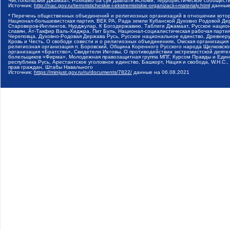
Чистопольский Джамаат, Рохнамо ба суи давлати исломи, Террористическое сообщест
Источник:
http://nac.gov.ru/terroristicheskie-i-ekstremistskie-organizacii-i-materialy.html
данные
* Перечень общественных объединений и религиозных организаций в отношении котор
Национал-большевистская партия, ВЕК РА, Рада земли Кубанской Духовно Родовой Де
Староверов-Инглингов, Нурджулар, К Богодержавию, Таблиги Джамаат, Русское наци
славян, Ат-Такфир Валь-Хиджра, Пит Буль, Национал-социалистическая рабочая парт
Череповца, Духовно-Родовая Держава Русь, Русское национальное единство, Древнер
Кровь и Честь, О свободе совести и о религиозных объединениях, Омская организаци
религиозная организация п. Боровский, Община Коренного Русского народа Щелковског
организация «Братство», Свидетели Иеговы, О противодействии экстремистской деяте
болельщиков «Фирма», Молодежная правозащитная группа МПГ, Курсом Правды и Единен
республика Русь, Арестантское уголовное единство, Башкорт, Нация и свобода, W.H.С
прав граждан, Штабы Навального
Источник:
https://minjust.gov.ru/ru/documents/7822/
данные на
06.08.2021