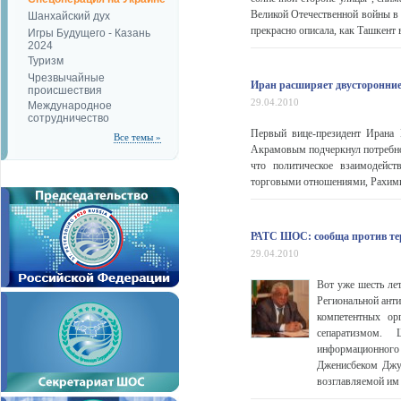
Великой Отечественной войны в 
Шанхайский дух
прекрасно описала, как Ташкент 
Игры Будущего - Казань
2024
Туризм
Чрезвычайные
Иран расширяет двусторонние
происшествия
29.04.2010
Международное
сотрудничество
Первый вице-президент Ирана
Все темы »
Акрамовым подчеркнул потребно
что политическое взаимодейс
торговыми отношениями, Рахими
РАТС ШОС: сообща против те
29.04.2010
Вот уже шесть ле
Региональной ант
компетентных ор
сепаратизмом. 
информационног
Дженисбеком Джум
возглавляемой им 