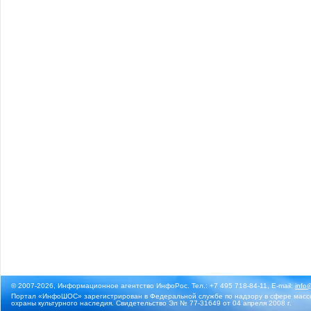
© 2007-2026, Информационное агентство ИнфоРос. Тел.: +7 495 718-84-11, E-mail:
info
Портал «ИнфоШОС» зарегистрирован в Федеральной службе по надзору в сфере массо
охраны культурного наследия. Свидетельство Эл № 77-31649 от 04 апреля 2008 г.