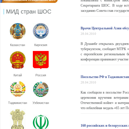
Иманалиева с министром инос
Секретариата ШОС. В ходе вст
МИД стран ШОС
заседанию Совета глав государс
Врачи Центральной Азии обсу
28.04.2010
В Душанбе открылась двухднев
Казахстан
Киргизия
туберкулезом, сообщает МТРК «
с европейским региональным 
конференции принимают участие 
Китай
Россия
Посольство РФ в Таджикистан
28.04.2010
Как сообщили в посольстве Росс
церемония вручения ветерана
Отечественной войне» и матери
Таджикистан
Узбекистан
что юбилейная медаль «65 лет П
160 российских и белорусских