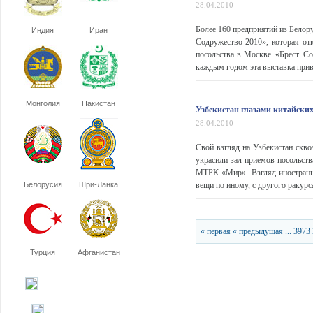
28.04.2010
Более 160 предприятий из Белор
Индия
Иран
Содружество-2010», которая от
посольства в Москве. «Брест. С
каждым годом эта выставка привл
Монголия
Пакистан
Узбекистан глазами китайски
28.04.2010
Свой взгляд на Узбекистан скво
украсили зал приемов посольст
МТРК «Мир». Взгляд иностранце
Белорусия
Шри-Ланка
вещи по иному, с другого ракурс
« первая
« предыдущая
...
3973
Турция
Афганистан