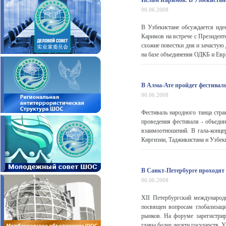
Ислам Каримов: В Узбекистан
06.06.2008
В Узбекистане обсуждается ид
Каримов на встрече с Президе
схожие повестки дня и зачастую
на базе объединения ОДКБ и Ев
В Алма-Ате пройдет фестивал
06.06.2008
Фестиваль народного танца стр
проведения фестиваля - объеди
взаимоотношений. В гала-концер
Киргизии, Таджикистана и Узбек
В Санкт-Петербурге проходят
06.06.2008
XII Петербургский междунаро
посвящен вопросам глобализац
рынков. На форуме зарегистрир
главы более десяти государств. 