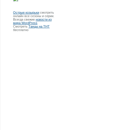
Острые козырьки
смотреть
онлайн все сезоны и серии.
Всегда свежие
новости из
мира WordPress
Смотреть
Танцы на ТНТ
бесплатно