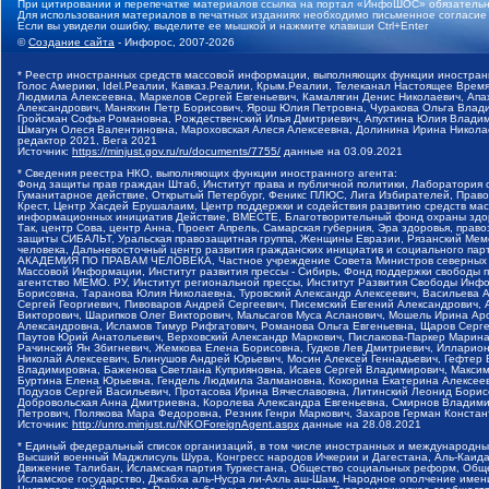
При цитировании и перепечатке материалов ссылка на портал «ИнфоШОС» обязательн
Для использования материалов в печатных изданиях необходимо письменное согласие
Если вы увидели ошибку, выделите ее мышкой и нажмите клавиши Ctrl+Enter
©
Создание сайта
- Инфорос, 2007-2026
* Реестр иностранных средств массовой информации, выполняющих функции иностранн
Голос Америки, Idel.Реалии, Кавказ.Реалии, Крым.Реалии, Телеканал Настоящее Время
Людмила Алексеевна, Маркелов Сергей Евгеньевич, Камалягин Денис Николаевич, Апах
Александрович, Маняхин Петр Борисович, Ярош Юлия Петровна, Чуракова Ольга Влади
Гройсман Софья Романовна, Рождественский Илья Дмитриевич, Апухтина Юлия Владимир
Шмагун Олеся Валентиновна, Мароховская Алеся Алексеевна, Долинина Ирина Никола
редактор 2021, Вега 2021
Источник:
https://minjust.gov.ru/ru/documents/7755/
данные на
03.09.2021
* Сведения реестра НКО, выполняющих функции иностранного агента:
Фонд защиты прав граждан Штаб, Институт права и публичной политики, Лаборатория
Гуманитарное действие, Открытый Петербург, Феникс ПЛЮС, Лига Избирателей, Правов
Крест, Центр Хасдей Ерушалаим, Центр поддержки и содействия развитию средств мас
информационных инициатив Действие, ВМЕСТЕ, Благотворительный фонд охраны здоров
Так, центр Сова, центр Анна, Проект Апрель, Самарская губерния, Эра здоровья, пр
защиты СИБАЛЬТ, Уральская правозащитная группа, Женщины Евразии, Рязанский Мемо
человека, Дальневосточный центр развития гражданских инициатив и социального пар
АКАДЕМИЯ ПО ПРАВАМ ЧЕЛОВЕКА, Частное учреждение Совета Министров северных стр
Массовой Информации, Институт развития прессы - Сибирь, Фонд поддержки свободы 
агентство МЕМО. РУ, Институт региональной прессы, Институт Развития Свободы Инф
Борисовна, Таранова Юлия Николаевна, Туровский Александр Алексеевич, Васильева 
Сергей Георгиевич, Пивоваров Андрей Сергеевич, Писемский Евгений Александрович,
Викторович, Шарипков Олег Викторович, Мальсагов Муса Асланович, Мошель Ирина Ар
Александровна, Исламов Тимур Рифгатович, Романова Ольга Евгеньевна, Щаров Серг
Паутов Юрий Анатольевич, Верховский Александр Маркович, Пислакова-Паркер Марина
Рачинский Ян Збигневич, Жемкова Елена Борисовна, Гудков Лев Дмитриевич, Иллари
Николай Алексеевич, Блинушов Андрей Юрьевич, Мосин Алексей Геннадьевич, Гефтер
Владимировна, Баженова Светлана Куприяновна, Исаев Сергей Владимирович, Максим
Буртина Елена Юрьевна, Гендель Людмила Залмановна, Кокорина Екатерина Алексеев
Подузов Сергей Васильевич, Протасова Ирина Вячеславовна, Литинский Леонид Борис
Добровольская Анна Дмитриевна, Королева Александра Евгеньевна, Смирнов Владими
Петрович, Полякова Мара Федоровна, Резник Генри Маркович, Захаров Герман Конста
Источник:
http://unro.minjust.ru/NKOForeignAgent.aspx
данные на
28.08.2021
* Единый федеральный список организаций, в том числе иностранных и международны
Высший военный Маджлисуль Шура, Конгресс народов Ичкерии и Дагестана, Аль-Каида, 
Движение Талибан, Исламская партия Туркестана, Общество социальных реформ, Общес
Исламское государство, Джабха аль-Нусра ли-Ахль аш-Шам, Народное ополчение имен