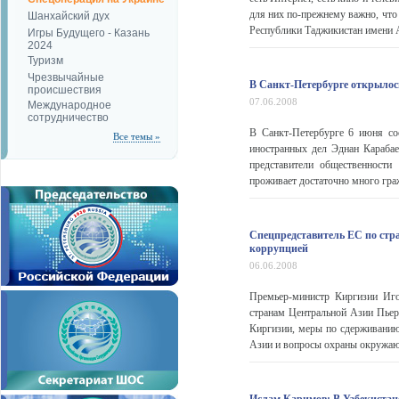
для них по-прежнему важно, что
Шанхайский дух
Республики Таджикистан имени 
Игры Будущего - Казань
2024
Туризм
Чрезвычайные
В Санкт-Петербурге открылос
происшествия
07.06.2008
Международное
сотрудничество
В Санкт-Петербурге 6 июня со
Все темы »
иностранных дел Эднан Карабае
представители общественности
проживает достаточно много граж
Спецпредставитель ЕС по стр
коррупцией
06.06.2008
Премьер-министр Киргизии Иго
странам Центральной Азии Пьер
Киргизии, меры по сдерживанию
Азии и вопросы охраны окружающ