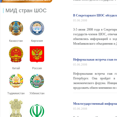
МИД стран ШОС
В Секретариате ШОС обсудили
05.06.2008
3-5 июня 2008 года в Секретар
государств-членов ШОС, отвеч
обменялись информацией о ход
Казахстан
Киргизия
Межбанковского объединения и Д
Неформальная встреча глав го
05.06.2008
Китай
Россия
Неформальная встреча глав г
Петербурге. Она пройдет в 
экономического форума. Инициа
продолжить обмен мнениями по ф
Таджикистан
Узбекистан
Межгосударственный информа
05.06.2008