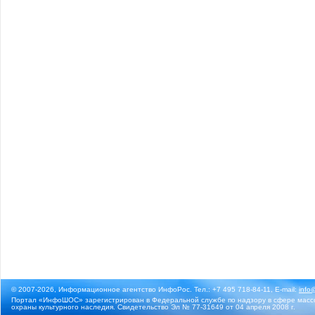
© 2007-2026, Информационное агентство ИнфоРос. Тел.: +7 495 718-84-11, E-mail:
info
Портал «ИнфоШОС» зарегистрирован в Федеральной службе по надзору в сфере массо
охраны культурного наследия. Свидетельство Эл № 77-31649 от 04 апреля 2008 г.