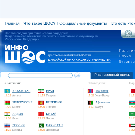
Главная
Что такое ШОС?
Официальные документы
Кто есть кто
Портал создан при финансовой поддержке
Федерального агентства по печати и массовым коммуникациям
Российской Федерации
Расширенный поиск
Участники:
Наблюдатели:
Пар
КАЗАХСТАН
ИРАН
Монголия
13:29
Астана
11:59
Тегеран
15:29
Улан-Батор
11:5
БЕЛОРУССИЯ
КИРГИЗИЯ
Афганистан
10:29
Минск
13:29
Бишкек
11:59
Кабул
12:2
ИНДИЯ
КИТАЙ
12:59
Дели
15:29
Пекин
11:2
РОССИЯ
ПАКИСТАН
11:29
Москва
12:29
Исламабад
11:2