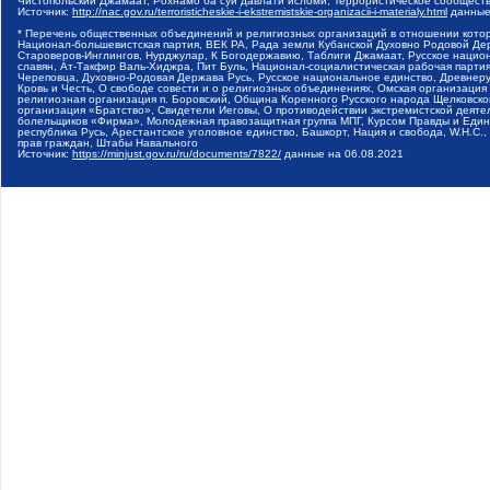
Чистопольский Джамаат, Рохнамо ба суи давлати исломи, Террористическое сообщест
Источник:
http://nac.gov.ru/terroristicheskie-i-ekstremistskie-organizacii-i-materialy.html
данные
* Перечень общественных объединений и религиозных организаций в отношении котор
Национал-большевистская партия, ВЕК РА, Рада земли Кубанской Духовно Родовой Де
Староверов-Инглингов, Нурджулар, К Богодержавию, Таблиги Джамаат, Русское наци
славян, Ат-Такфир Валь-Хиджра, Пит Буль, Национал-социалистическая рабочая парт
Череповца, Духовно-Родовая Держава Русь, Русское национальное единство, Древнер
Кровь и Честь, О свободе совести и о религиозных объединениях, Омская организаци
религиозная организация п. Боровский, Община Коренного Русского народа Щелковског
организация «Братство», Свидетели Иеговы, О противодействии экстремистской деяте
болельщиков «Фирма», Молодежная правозащитная группа МПГ, Курсом Правды и Единен
республика Русь, Арестантское уголовное единство, Башкорт, Нация и свобода, W.H.С
прав граждан, Штабы Навального
Источник:
https://minjust.gov.ru/ru/documents/7822/
данные на
06.08.2021