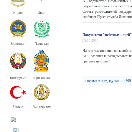
В Содружестве Независимых Го
подготовки проекта соответств
Совета руководителей государ
Индия
Иран
сообщает Пресс-служба Исполни
Покупатели "небесных коней"
05.06.2008
Монголия
Пакистан
На протяжении многовековой ис
но и различные разведывательн
группой англичан?
Белорусия
Шри-Ланка
« первая
« предыдущая
...
4309
Турция
Афганистан