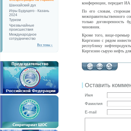
конференции, передает И
Шанхайский дух
Игры Будущего - Казань
По его словам, сторонам
2024
межправительственного со
Туризм
только договоренность б
Чрезвычайные
чиновник.
происшествия
Международное
Кроме того, вице-премьер
сотрудничество
Киргизию с рядом инвести
Все темы »
республику нефтепродукт
Киргизию сырую нефть для 
Оставить комме
Имя
Фамилия
E-mail