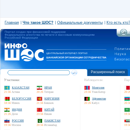
Главная
Что такое ШОС?
Официальные документы
Кто есть кто
Портал создан при финансовой поддержке
Федерального агентства по печати и массовым коммуникациям
Российской Федерации
Расширенный поиск
Участники:
Наблюдатели:
Пар
КАЗАХСТАН
ИРАН
Монголия
21:56
Астана
20:26
Тегеран
23:56
Улан-Батор
20:2
БЕЛОРУССИЯ
КИРГИЗИЯ
Афганистан
18:56
Минск
21:56
Бишкек
20:26
Кабул
20:5
ИНДИЯ
КИТАЙ
21:26
Дели
23:56
Пекин
19:5
РОССИЯ
ПАКИСТАН
19:56
Москва
20:56
Исламабад
19:5