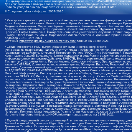
При цитировании и перепечатке материалов ссылка на портал «ИнфоШОС» обязательн
Для использования материалов в печатных изданиях необходимо письменное согласие
Если вы увидели ошибку, выделите ее мышкой и нажмите клавиши Ctrl+Enter
©
Создание сайта
- Инфорос, 2007-2026
* Реестр иностранных средств массовой информации, выполняющих функции иностранн
Голос Америки, Idel.Реалии, Кавказ.Реалии, Крым.Реалии, Телеканал Настоящее Время
Людмила Алексеевна, Маркелов Сергей Евгеньевич, Камалягин Денис Николаевич, Апах
Александрович, Маняхин Петр Борисович, Ярош Юлия Петровна, Чуракова Ольга Влади
Гройсман Софья Романовна, Рождественский Илья Дмитриевич, Апухтина Юлия Владимир
Шмагун Олеся Валентиновна, Мароховская Алеся Алексеевна, Долинина Ирина Никола
редактор 2021, Вега 2021
Источник:
https://minjust.gov.ru/ru/documents/7755/
данные на
03.09.2021
* Сведения реестра НКО, выполняющих функции иностранного агента:
Фонд защиты прав граждан Штаб, Институт права и публичной политики, Лаборатория
Гуманитарное действие, Открытый Петербург, Феникс ПЛЮС, Лига Избирателей, Правов
Крест, Центр Хасдей Ерушалаим, Центр поддержки и содействия развитию средств мас
информационных инициатив Действие, ВМЕСТЕ, Благотворительный фонд охраны здоров
Так, центр Сова, центр Анна, Проект Апрель, Самарская губерния, Эра здоровья, пр
защиты СИБАЛЬТ, Уральская правозащитная группа, Женщины Евразии, Рязанский Мемо
человека, Дальневосточный центр развития гражданских инициатив и социального пар
АКАДЕМИЯ ПО ПРАВАМ ЧЕЛОВЕКА, Частное учреждение Совета Министров северных стр
Массовой Информации, Институт развития прессы - Сибирь, Фонд поддержки свободы 
агентство МЕМО. РУ, Институт региональной прессы, Институт Развития Свободы Инф
Борисовна, Таранова Юлия Николаевна, Туровский Александр Алексеевич, Васильева 
Сергей Георгиевич, Пивоваров Андрей Сергеевич, Писемский Евгений Александрович,
Викторович, Шарипков Олег Викторович, Мальсагов Муса Асланович, Мошель Ирина Ар
Александровна, Исламов Тимур Рифгатович, Романова Ольга Евгеньевна, Щаров Серг
Паутов Юрий Анатольевич, Верховский Александр Маркович, Пислакова-Паркер Марина
Рачинский Ян Збигневич, Жемкова Елена Борисовна, Гудков Лев Дмитриевич, Иллари
Николай Алексеевич, Блинушов Андрей Юрьевич, Мосин Алексей Геннадьевич, Гефтер
Владимировна, Баженова Светлана Куприяновна, Исаев Сергей Владимирович, Максим
Буртина Елена Юрьевна, Гендель Людмила Залмановна, Кокорина Екатерина Алексеев
Подузов Сергей Васильевич, Протасова Ирина Вячеславовна, Литинский Леонид Борис
Добровольская Анна Дмитриевна, Королева Александра Евгеньевна, Смирнов Владими
Петрович, Полякова Мара Федоровна, Резник Генри Маркович, Захаров Герман Конста
Источник:
http://unro.minjust.ru/NKOForeignAgent.aspx
данные на
28.08.2021
* Единый федеральный список организаций, в том числе иностранных и международны
Высший военный Маджлисуль Шура, Конгресс народов Ичкерии и Дагестана, Аль-Каида, 
Движение Талибан, Исламская партия Туркестана, Общество социальных реформ, Общес
Исламское государство, Джабха аль-Нусра ли-Ахль аш-Шам, Народное ополчение имен