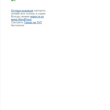
Острые козырьки
смотреть
онлайн все сезоны и серии.
Всегда свежие
новости из
мира WordPress
Смотреть
Танцы на ТНТ
бесплатно