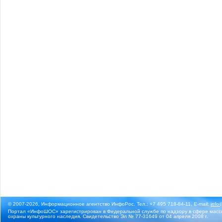
© 2007-2026, Информационное агентство ИнфоРос. Тел.: +7 495 718-84-11, E-mail:
info
Портал «ИнфоШОС» зарегистрирован в Федеральной службе по надзору в сфере массо
охраны культурного наследия. Свидетельство Эл № 77-31649 от 04 апреля 2008 г.