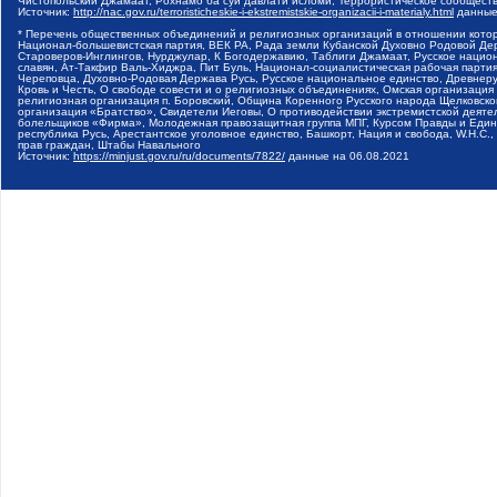
Чистопольский Джамаат, Рохнамо ба суи давлати исломи, Террористическое сообщест
Источник:
http://nac.gov.ru/terroristicheskie-i-ekstremistskie-organizacii-i-materialy.html
данные
* Перечень общественных объединений и религиозных организаций в отношении котор
Национал-большевистская партия, ВЕК РА, Рада земли Кубанской Духовно Родовой Де
Староверов-Инглингов, Нурджулар, К Богодержавию, Таблиги Джамаат, Русское наци
славян, Ат-Такфир Валь-Хиджра, Пит Буль, Национал-социалистическая рабочая парт
Череповца, Духовно-Родовая Держава Русь, Русское национальное единство, Древнер
Кровь и Честь, О свободе совести и о религиозных объединениях, Омская организаци
религиозная организация п. Боровский, Община Коренного Русского народа Щелковског
организация «Братство», Свидетели Иеговы, О противодействии экстремистской деяте
болельщиков «Фирма», Молодежная правозащитная группа МПГ, Курсом Правды и Единен
республика Русь, Арестантское уголовное единство, Башкорт, Нация и свобода, W.H.С
прав граждан, Штабы Навального
Источник:
https://minjust.gov.ru/ru/documents/7822/
данные на
06.08.2021