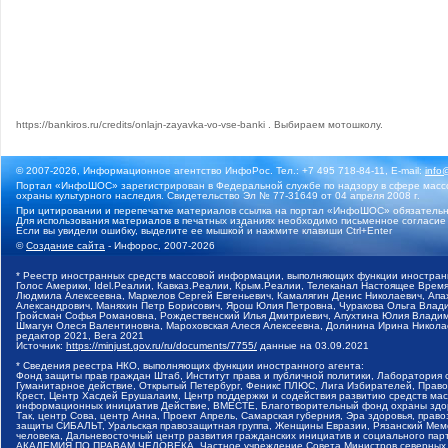
https://bankiros.ru/credits/onlajn-zayavka-vo-vse-banki
.
Выбираем мотошколу
.
© 2007-2026, Информационное агентство ИнфоРос. Тел.: +7 495 718-84-11, E-mail:
info
Портал «ИнфоШОС» зарегистрирован в Федеральной службе по надзору в сфере массо
охраны культурного наследия. Свидетельство Эл № 77-31649 от 04 апреля 2008 г.
При цитировании и перепечатке материалов ссылка на портал «ИнфоШОС» обязательн
Для использования материалов в печатных изданиях необходимо письменное согласие
Если вы увидели ошибку, выделите ее мышкой и нажмите клавиши Ctrl+Enter
©
Создание сайта
- Инфорос, 2007-2026
* Реестр иностранных средств массовой информации, выполняющих функции иностранн
Голос Америки, Idel.Реалии, Кавказ.Реалии, Крым.Реалии, Телеканал Настоящее Время
Людмила Алексеевна, Маркелов Сергей Евгеньевич, Камалягин Денис Николаевич, Апах
Александрович, Маняхин Петр Борисович, Ярош Юлия Петровна, Чуракова Ольга Влади
Гройсман Софья Романовна, Рождественский Илья Дмитриевич, Апухтина Юлия Владимир
Шмагун Олеся Валентиновна, Мароховская Алеся Алексеевна, Долинина Ирина Никола
редактор 2021, Вега 2021
Источник:
https://minjust.gov.ru/ru/documents/7755/
данные на
03.09.2021
* Сведения реестра НКО, выполняющих функции иностранного агента:
Фонд защиты прав граждан Штаб, Институт права и публичной политики, Лаборатория
Гуманитарное действие, Открытый Петербург, Феникс ПЛЮС, Лига Избирателей, Правов
Крест, Центр Хасдей Ерушалаим, Центр поддержки и содействия развитию средств мас
информационных инициатив Действие, ВМЕСТЕ, Благотворительный фонд охраны здоров
Так, центр Сова, центр Анна, Проект Апрель, Самарская губерния, Эра здоровья, пр
защиты СИБАЛЬТ, Уральская правозащитная группа, Женщины Евразии, Рязанский Мемо
человека, Дальневосточный центр развития гражданских инициатив и социального пар
АКАДЕМИЯ ПО ПРАВАМ ЧЕЛОВЕКА, Частное учреждение Совета Министров северных стр