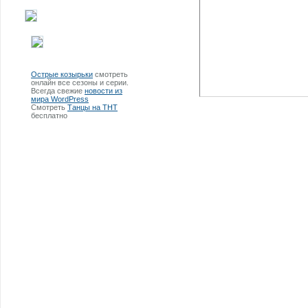
Острые козырьки
смотреть
онлайн все сезоны и серии.
Всегда свежие
новости из
мира WordPress
Смотреть
Танцы на ТНТ
бесплатно