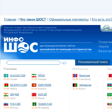
Главная
Что такое ШОС?
Официальные документы
Кто есть кто
Портал создан при финансовой поддержке
Федерального агентства по печати и массовым коммуникациям
Российской Федерации
Расширенный поиск
Участники:
Наблюдатели:
Пар
КАЗАХСТАН
ИРАН
Монголия
01:06
Астана
23:36
Тегеран
03:06
Улан-Батор
23:3
БЕЛОРУССИЯ
КИРГИЗИЯ
Афганистан
22:06
Минск
01:06
Бишкек
23:36
Кабул
00:0
ИНДИЯ
КИТАЙ
00:36
Дели
03:06
Пекин
23:0
РОССИЯ
ПАКИСТАН
23:06
Москва
00:06
Исламабад
23:0