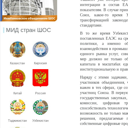
интеграции в состав Е
показателям. В случае пр
Союз, какое-то время 
трансформацией законод
стандартами.
МИД стран ШОС
В то же время Узбекист
поставленных ЕАЭС на ср
политики, а именно об
взаимодействия в промышл
единого рынка услуг, сов
мер должно не только об
Казахстан
Киргизия
капитала в масштабах ед
институциональную и пра
Наряду с этими задачами
участников объединения, 
важен в тех сферах, где с
участниц Союза. В первую 
Китай
Россия
государственных закупка
комиссии, цифровая тр
способствовать технологи
возможность не только ма
решения, предлагаемые 
Таджикистан
Узбекистан
собственные цифровые пр