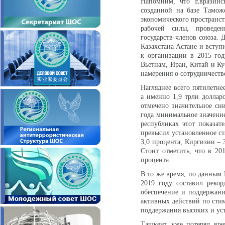
Напомним, что Евразийск
созданной на базе Тамож
экономического пространст
рабочей силы, проведе
государств-членов союза. 
Казахстана Астане и вступ
к организации в 2015 год
Вьетнам, Иран, Китай и Ку
намерения о сотрудничеств
Нагляднее всего пятилетне
а именно 1,9 трлн доллар
отмечено значительное сн
года минимальное значени
республиках этот показат
превысил установленное ст
3,0 процента, Киргизии – 3
Стоит отметить, что в 20
процента.
В то же время, по данным 
2019 году составил реко
обеспечение и поддержани
активных действий по сти
поддержания высоких и ус
Ташкент уже потерял вре