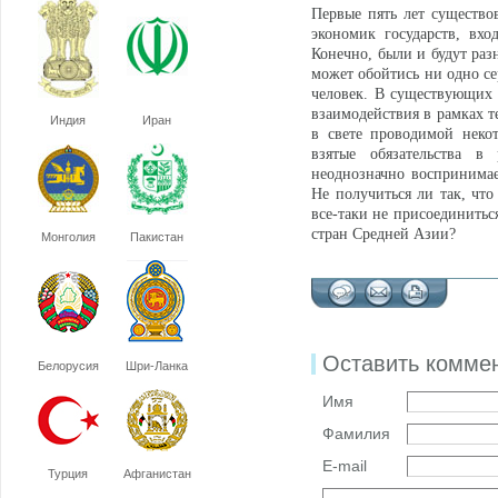
Первые пять лет существо
экономик государств, вх
Конечно, были и будут раз
может обойтись ни одно се
человек. В существующих 
взаимодействия в рамках т
Индия
Иран
в свете проводимой неко
взятые обязательства в
неоднозначно воспринима
Не получиться ли так, что
все-таки не присоединитьс
стран Средней Азии?
Монголия
Пакистан
Оставить комме
Белорусия
Шри-Ланка
Имя
Фамилия
E-mail
Турция
Афганистан