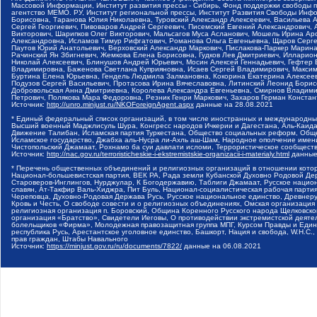
Массовой Информации, Институт развития прессы - Сибирь, Фонд поддержки свободы 
агентство МЕМО. РУ, Институт региональной прессы, Институт Развития Свободы Инф
Борисовна, Таранова Юлия Николаевна, Туровский Александр Алексеевич, Васильева 
Сергей Георгиевич, Пивоваров Андрей Сергеевич, Писемский Евгений Александрович,
Викторович, Шарипков Олег Викторович, Мальсагов Муса Асланович, Мошель Ирина Ар
Александровна, Исламов Тимур Рифгатович, Романова Ольга Евгеньевна, Щаров Серг
Паутов Юрий Анатольевич, Верховский Александр Маркович, Пислакова-Паркер Марина
Рачинский Ян Збигневич, Жемкова Елена Борисовна, Гудков Лев Дмитриевич, Иллари
Николай Алексеевич, Блинушов Андрей Юрьевич, Мосин Алексей Геннадьевич, Гефтер
Владимировна, Баженова Светлана Куприяновна, Исаев Сергей Владимирович, Максим
Буртина Елена Юрьевна, Гендель Людмила Залмановна, Кокорина Екатерина Алексеев
Подузов Сергей Васильевич, Протасова Ирина Вячеславовна, Литинский Леонид Борис
Добровольская Анна Дмитриевна, Королева Александра Евгеньевна, Смирнов Владими
Петрович, Полякова Мара Федоровна, Резник Генри Маркович, Захаров Герман Конста
Источник:
http://unro.minjust.ru/NKOForeignAgent.aspx
данные на
28.08.2021
* Единый федеральный список организаций, в том числе иностранных и международны
Высший военный Маджлисуль Шура, Конгресс народов Ичкерии и Дагестана, Аль-Каида, 
Движение Талибан, Исламская партия Туркестана, Общество социальных реформ, Общес
Исламское государство, Джабха аль-Нусра ли-Ахль аш-Шам, Народное ополчение имен
Чистопольский Джамаат, Рохнамо ба суи давлати исломи, Террористическое сообщест
Источник:
http://nac.gov.ru/terroristicheskie-i-ekstremistskie-organizacii-i-materialy.html
данные
* Перечень общественных объединений и религиозных организаций в отношении котор
Национал-большевистская партия, ВЕК РА, Рада земли Кубанской Духовно Родовой Де
Староверов-Инглингов, Нурджулар, К Богодержавию, Таблиги Джамаат, Русское наци
славян, Ат-Такфир Валь-Хиджра, Пит Буль, Национал-социалистическая рабочая парт
Череповца, Духовно-Родовая Держава Русь, Русское национальное единство, Древнер
Кровь и Честь, О свободе совести и о религиозных объединениях, Омская организаци
религиозная организация п. Боровский, Община Коренного Русского народа Щелковског
организация «Братство», Свидетели Иеговы, О противодействии экстремистской деяте
болельщиков «Фирма», Молодежная правозащитная группа МПГ, Курсом Правды и Единен
республика Русь, Арестантское уголовное единство, Башкорт, Нация и свобода, W.H.С
прав граждан, Штабы Навального
Источник:
https://minjust.gov.ru/ru/documents/7822/
данные на
06.08.2021