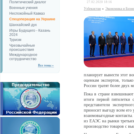
Политический диалог
27.02.2020 18:16
Военные учения
Узбекистан
Экономика и Бизн
Неспокойный Кавказ
Спецоперация на Украине
Шанхайский дух
Игры Будущего - Казань
2024
Туризм
Чрезвычайные
происшествия
Международное
сотрудничество
Все темы »
планирует вынести этот во
оценкам экспертов, только
России тратят более двух
Пока в стране взвешивают
итоги первой пятилетки 
представители экспертног
приносит выгоду всем его 
взаимовыгодные контакты. 
из ЕАЭС на рынки третьих 
производство товаров с в