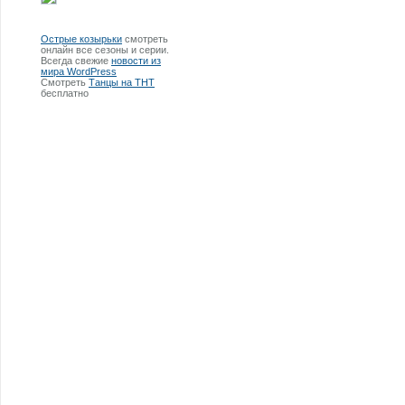
Острые козырьки
смотреть
онлайн все сезоны и серии.
Всегда свежие
новости из
мира WordPress
Смотреть
Танцы на ТНТ
бесплатно