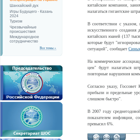
китайские компании, зани
Шанхайский дух
налагаться гигантские штр
Игры Будущего - Казань
2024
Туризм
В соответствии с указом
Чрезвычайные
искусственного создания 
происшествия
китайских юаней (137 тыся
Международное
сотрудничество
которые будут "игнориров
Все темы »
ситуаций", сообщает
Синьх
На коммерческие ассоциац
цен" будут налагаться ш
повторные нарушения комм
Согласно указу, Госсовет
прибыли и предельные уров
слишком быстро".
В 2007 году среднегодово
показателем инфляции, со
превысил 6%.