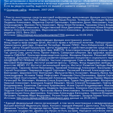
При цитировании и перепечатке материалов ссылка на портал «ИнфоШОС» обязательн
Для использования материалов в печатных изданиях необходимо письменное согласие
Если вы увидели ошибку, выделите ее мышкой и нажмите клавиши Ctrl+Enter
©
Создание сайта
- Инфорос, 2007-2026
* Реестр иностранных средств массовой информации, выполняющих функции иностранн
Голос Америки, Idel.Реалии, Кавказ.Реалии, Крым.Реалии, Телеканал Настоящее Время
Людмила Алексеевна, Маркелов Сергей Евгеньевич, Камалягин Денис Николаевич, Апах
Александрович, Маняхин Петр Борисович, Ярош Юлия Петровна, Чуракова Ольга Влади
Гройсман Софья Романовна, Рождественский Илья Дмитриевич, Апухтина Юлия Владимир
Шмагун Олеся Валентиновна, Мароховская Алеся Алексеевна, Долинина Ирина Никола
редактор 2021, Вега 2021
Источник:
https://minjust.gov.ru/ru/documents/7755/
данные на
03.09.2021
* Сведения реестра НКО, выполняющих функции иностранного агента:
Фонд защиты прав граждан Штаб, Институт права и публичной политики, Лаборатория
Гуманитарное действие, Открытый Петербург, Феникс ПЛЮС, Лига Избирателей, Правов
Крест, Центр Хасдей Ерушалаим, Центр поддержки и содействия развитию средств мас
информационных инициатив Действие, ВМЕСТЕ, Благотворительный фонд охраны здоров
Так, центр Сова, центр Анна, Проект Апрель, Самарская губерния, Эра здоровья, пр
защиты СИБАЛЬТ, Уральская правозащитная группа, Женщины Евразии, Рязанский Мемо
человека, Дальневосточный центр развития гражданских инициатив и социального пар
АКАДЕМИЯ ПО ПРАВАМ ЧЕЛОВЕКА, Частное учреждение Совета Министров северных стр
Массовой Информации, Институт развития прессы - Сибирь, Фонд поддержки свободы 
агентство МЕМО. РУ, Институт региональной прессы, Институт Развития Свободы Инф
Борисовна, Таранова Юлия Николаевна, Туровский Александр Алексеевич, Васильева 
Сергей Георгиевич, Пивоваров Андрей Сергеевич, Писемский Евгений Александрович,
Викторович, Шарипков Олег Викторович, Мальсагов Муса Асланович, Мошель Ирина Ар
Александровна, Исламов Тимур Рифгатович, Романова Ольга Евгеньевна, Щаров Серг
Паутов Юрий Анатольевич, Верховский Александр Маркович, Пислакова-Паркер Марина
Рачинский Ян Збигневич, Жемкова Елена Борисовна, Гудков Лев Дмитриевич, Иллари
Николай Алексеевич, Блинушов Андрей Юрьевич, Мосин Алексей Геннадьевич, Гефтер
Владимировна, Баженова Светлана Куприяновна, Исаев Сергей Владимирович, Максим
Буртина Елена Юрьевна, Гендель Людмила Залмановна, Кокорина Екатерина Алексеев
Подузов Сергей Васильевич, Протасова Ирина Вячеславовна, Литинский Леонид Борис
Добровольская Анна Дмитриевна, Королева Александра Евгеньевна, Смирнов Владими
Петрович, Полякова Мара Федоровна, Резник Генри Маркович, Захаров Герман Конста
Источник:
http://unro.minjust.ru/NKOForeignAgent.aspx
данные на
28.08.2021
* Единый федеральный список организаций, в том числе иностранных и международны
Высший военный Маджлисуль Шура, Конгресс народов Ичкерии и Дагестана, Аль-Каида, 
Движение Талибан, Исламская партия Туркестана, Общество социальных реформ, Общес
Исламское государство, Джабха аль-Нусра ли-Ахль аш-Шам, Народное ополчение имен