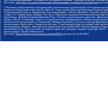
Чистопольский Джамаат, Рохнамо ба суи давлати исломи, Террористическое сообщест
Источник:
http://nac.gov.ru/terroristicheskie-i-ekstremistskie-organizacii-i-materialy.html
данные
* Перечень общественных объединений и религиозных организаций в отношении котор
Национал-большевистская партия, ВЕК РА, Рада земли Кубанской Духовно Родовой Де
Староверов-Инглингов, Нурджулар, К Богодержавию, Таблиги Джамаат, Русское наци
славян, Ат-Такфир Валь-Хиджра, Пит Буль, Национал-социалистическая рабочая парт
Череповца, Духовно-Родовая Держава Русь, Русское национальное единство, Древнер
Кровь и Честь, О свободе совести и о религиозных объединениях, Омская организаци
религиозная организация п. Боровский, Община Коренного Русского народа Щелковског
организация «Братство», Свидетели Иеговы, О противодействии экстремистской деяте
болельщиков «Фирма», Молодежная правозащитная группа МПГ, Курсом Правды и Единен
республика Русь, Арестантское уголовное единство, Башкорт, Нация и свобода, W.H.С
прав граждан, Штабы Навального
Источник:
https://minjust.gov.ru/ru/documents/7822/
данные на
06.08.2021