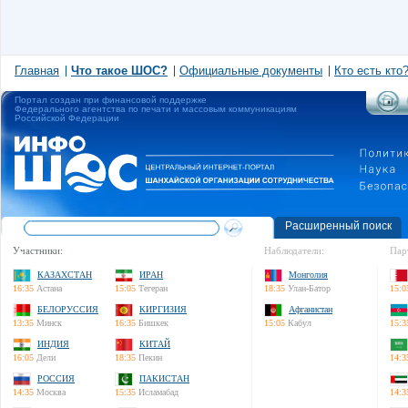
Главная
Что такое ШОС?
Официальные документы
Кто есть кто
Портал создан при финансовой поддержке
Федерального агентства по печати и массовым коммуникациям
Российской Федерации
Расширенный поиск
Участники:
Наблюдатели:
Пар
КАЗАХСТАН
ИРАН
Монголия
16:35
Астана
15:05
Тегеран
18:35
Улан-Батор
15:0
БЕЛОРУССИЯ
КИРГИЗИЯ
Афганистан
13:35
Минск
16:35
Бишкек
15:05
Кабул
15:3
ИНДИЯ
КИТАЙ
16:05
Дели
18:35
Пекин
14:3
РОССИЯ
ПАКИСТАН
14:35
Москва
15:35
Исламабад
14:3