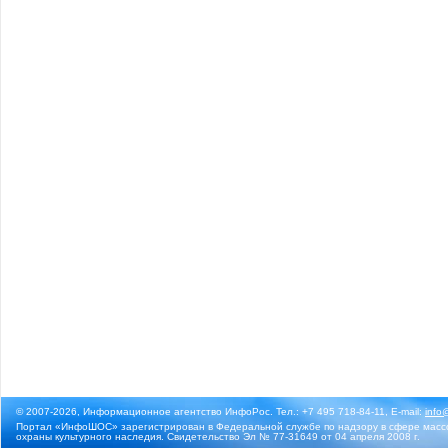
© 2007-2026, Информационное агентство ИнфоРос. Тел.: +7 495 718-84-11, E-mail:
info
Портал «ИнфоШОС» зарегистрирован в Федеральной службе по надзору в сфере массо
охраны культурного наследия. Свидетельство Эл № 77-31649 от 04 апреля 2008 г.