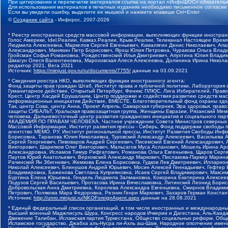
При цитировании и перепечатке материалов ссылка на портал «ИнфоШОС» обязательн
Для использования материалов в печатных изданиях необходимо письменное согласие
Если вы увидели ошибку, выделите ее мышкой и нажмите клавиши Ctrl+Enter
©
Создание сайта
- Инфорос, 2007-2026
* Реестр иностранных средств массовой информации, выполняющих функции иностранн
Голос Америки, Idel.Реалии, Кавказ.Реалии, Крым.Реалии, Телеканал Настоящее Время
Людмила Алексеевна, Маркелов Сергей Евгеньевич, Камалягин Денис Николаевич, Апах
Александрович, Маняхин Петр Борисович, Ярош Юлия Петровна, Чуракова Ольга Влади
Гройсман Софья Романовна, Рождественский Илья Дмитриевич, Апухтина Юлия Владимир
Шмагун Олеся Валентиновна, Мароховская Алеся Алексеевна, Долинина Ирина Никола
редактор 2021, Вега 2021
Источник:
https://minjust.gov.ru/ru/documents/7755/
данные на
03.09.2021
* Сведения реестра НКО, выполняющих функции иностранного агента:
Фонд защиты прав граждан Штаб, Институт права и публичной политики, Лаборатория
Гуманитарное действие, Открытый Петербург, Феникс ПЛЮС, Лига Избирателей, Правов
Крест, Центр Хасдей Ерушалаим, Центр поддержки и содействия развитию средств мас
информационных инициатив Действие, ВМЕСТЕ, Благотворительный фонд охраны здоров
Так, центр Сова, центр Анна, Проект Апрель, Самарская губерния, Эра здоровья, пр
защиты СИБАЛЬТ, Уральская правозащитная группа, Женщины Евразии, Рязанский Мемо
человека, Дальневосточный центр развития гражданских инициатив и социального пар
АКАДЕМИЯ ПО ПРАВАМ ЧЕЛОВЕКА, Частное учреждение Совета Министров северных стр
Массовой Информации, Институт развития прессы - Сибирь, Фонд поддержки свободы 
агентство МЕМО. РУ, Институт региональной прессы, Институт Развития Свободы Инф
Борисовна, Таранова Юлия Николаевна, Туровский Александр Алексеевич, Васильева 
Сергей Георгиевич, Пивоваров Андрей Сергеевич, Писемский Евгений Александрович,
Викторович, Шарипков Олег Викторович, Мальсагов Муса Асланович, Мошель Ирина Ар
Александровна, Исламов Тимур Рифгатович, Романова Ольга Евгеньевна, Щаров Серг
Паутов Юрий Анатольевич, Верховский Александр Маркович, Пислакова-Паркер Марина
Рачинский Ян Збигневич, Жемкова Елена Борисовна, Гудков Лев Дмитриевич, Иллари
Николай Алексеевич, Блинушов Андрей Юрьевич, Мосин Алексей Геннадьевич, Гефтер
Владимировна, Баженова Светлана Куприяновна, Исаев Сергей Владимирович, Максим
Буртина Елена Юрьевна, Гендель Людмила Залмановна, Кокорина Екатерина Алексеев
Подузов Сергей Васильевич, Протасова Ирина Вячеславовна, Литинский Леонид Борис
Добровольская Анна Дмитриевна, Королева Александра Евгеньевна, Смирнов Владими
Петрович, Полякова Мара Федоровна, Резник Генри Маркович, Захаров Герман Конста
Источник:
http://unro.minjust.ru/NKOForeignAgent.aspx
данные на
28.08.2021
* Единый федеральный список организаций, в том числе иностранных и международны
Высший военный Маджлисуль Шура, Конгресс народов Ичкерии и Дагестана, Аль-Каида, 
Движение Талибан, Исламская партия Туркестана, Общество социальных реформ, Общес
Исламское государство, Джабха аль-Нусра ли-Ахль аш-Шам, Народное ополчение имен