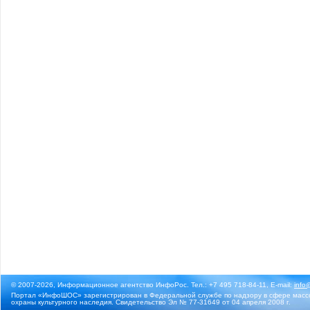
© 2007-2026, Информационное агентство ИнфоРос. Тел.: +7 495 718-84-11, E-mail:
info
Портал «ИнфоШОС» зарегистрирован в Федеральной службе по надзору в сфере массо
охраны культурного наследия. Свидетельство Эл № 77-31649 от 04 апреля 2008 г.