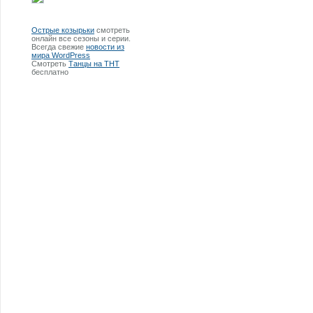
Острые козырьки
смотреть
онлайн все сезоны и серии.
Всегда свежие
новости из
мира WordPress
Смотреть
Танцы на ТНТ
бесплатно