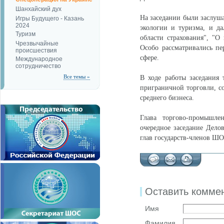
Шанхайский дух
На заседании были заслуша
Игры Будущего - Казань
2024
экологии и туризма, и да
Туризм
области страхования", "О
Чрезвычайные
Особо рассматривались п
происшествия
сфере.
Международное
сотрудничество
Все темы »
В ходе работы заседания
приграничной торговли, с
среднего бизнеса.
Глава торгово-промышл
очередное заседание Дело
глав государств-членов Ш
Оставить комме
Имя
Фамилия