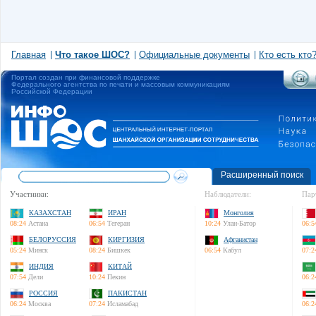
Главная
Что такое ШОС?
Официальные документы
Кто есть кто
Портал создан при финансовой поддержке
Федерального агентства по печати и массовым коммуникациям
Российской Федерации
Расширенный поиск
Участники:
Наблюдатели:
Пар
КАЗАХСТАН
ИРАН
Монголия
08:24
Астана
06:54
Тегеран
10:24
Улан-Батор
06:5
БЕЛОРУССИЯ
КИРГИЗИЯ
Афганистан
05:24
Минск
08:24
Бишкек
06:54
Кабул
07:2
ИНДИЯ
КИТАЙ
07:54
Дели
10:24
Пекин
06:2
РОССИЯ
ПАКИСТАН
06:24
Москва
07:24
Исламабад
06:2