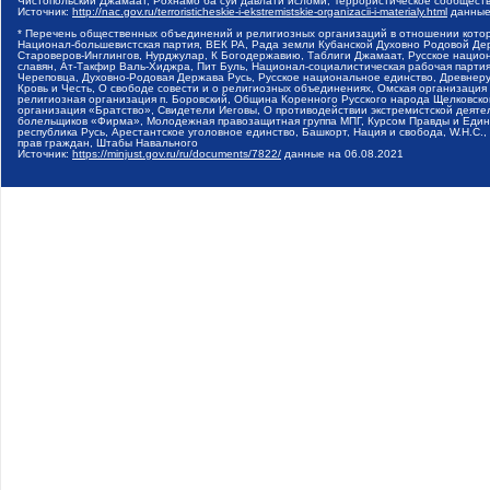
Чистопольский Джамаат, Рохнамо ба суи давлати исломи, Террористическое сообщест
Источник:
http://nac.gov.ru/terroristicheskie-i-ekstremistskie-organizacii-i-materialy.html
данные
* Перечень общественных объединений и религиозных организаций в отношении котор
Национал-большевистская партия, ВЕК РА, Рада земли Кубанской Духовно Родовой Де
Староверов-Инглингов, Нурджулар, К Богодержавию, Таблиги Джамаат, Русское наци
славян, Ат-Такфир Валь-Хиджра, Пит Буль, Национал-социалистическая рабочая парт
Череповца, Духовно-Родовая Держава Русь, Русское национальное единство, Древнер
Кровь и Честь, О свободе совести и о религиозных объединениях, Омская организаци
религиозная организация п. Боровский, Община Коренного Русского народа Щелковског
организация «Братство», Свидетели Иеговы, О противодействии экстремистской деяте
болельщиков «Фирма», Молодежная правозащитная группа МПГ, Курсом Правды и Единен
республика Русь, Арестантское уголовное единство, Башкорт, Нация и свобода, W.H.С
прав граждан, Штабы Навального
Источник:
https://minjust.gov.ru/ru/documents/7822/
данные на
06.08.2021