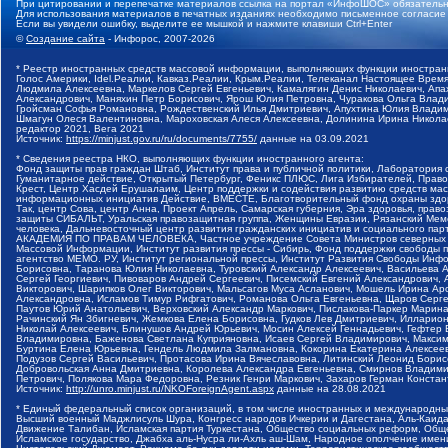
При цитировании и перепечатке материалов ссылка на портал «ИнфоШОС» обязательн
Для использования материалов в печатных изданиях необходимо письменное согласие
Если вы увидели ошибку, выделите ее мышкой и нажмите клавиши Ctrl+Enter
©
Создание сайта
- Инфорос, 2007-2026
* Реестр иностранных средств массовой информации, выполняющих функции иностранн
Голос Америки, Idel.Реалии, Кавказ.Реалии, Крым.Реалии, Телеканал Настоящее Время
Людмила Алексеевна, Маркелов Сергей Евгеньевич, Камалягин Денис Николаевич, Апах
Александрович, Маняхин Петр Борисович, Ярош Юлия Петровна, Чуракова Ольга Влади
Гройсман Софья Романовна, Рождественский Илья Дмитриевич, Апухтина Юлия Владимир
Шмагун Олеся Валентиновна, Мароховская Алеся Алексеевна, Долинина Ирина Никола
редактор 2021, Вега 2021
Источник:
https://minjust.gov.ru/ru/documents/7755/
данные на
03.09.2021
* Сведения реестра НКО, выполняющих функции иностранного агента:
Фонд защиты прав граждан Штаб, Институт права и публичной политики, Лаборатория
Гуманитарное действие, Открытый Петербург, Феникс ПЛЮС, Лига Избирателей, Правов
Крест, Центр Хасдей Ерушалаим, Центр поддержки и содействия развитию средств мас
информационных инициатив Действие, ВМЕСТЕ, Благотворительный фонд охраны здоров
Так, центр Сова, центр Анна, Проект Апрель, Самарская губерния, Эра здоровья, пр
защиты СИБАЛЬТ, Уральская правозащитная группа, Женщины Евразии, Рязанский Мемо
человека, Дальневосточный центр развития гражданских инициатив и социального пар
АКАДЕМИЯ ПО ПРАВАМ ЧЕЛОВЕКА, Частное учреждение Совета Министров северных стр
Массовой Информации, Институт развития прессы - Сибирь, Фонд поддержки свободы 
агентство МЕМО. РУ, Институт региональной прессы, Институт Развития Свободы Инф
Борисовна, Таранова Юлия Николаевна, Туровский Александр Алексеевич, Васильева 
Сергей Георгиевич, Пивоваров Андрей Сергеевич, Писемский Евгений Александрович,
Викторович, Шарипков Олег Викторович, Мальсагов Муса Асланович, Мошель Ирина Ар
Александровна, Исламов Тимур Рифгатович, Романова Ольга Евгеньевна, Щаров Серг
Паутов Юрий Анатольевич, Верховский Александр Маркович, Пислакова-Паркер Марина
Рачинский Ян Збигневич, Жемкова Елена Борисовна, Гудков Лев Дмитриевич, Иллари
Николай Алексеевич, Блинушов Андрей Юрьевич, Мосин Алексей Геннадьевич, Гефтер
Владимировна, Баженова Светлана Куприяновна, Исаев Сергей Владимирович, Максим
Буртина Елена Юрьевна, Гендель Людмила Залмановна, Кокорина Екатерина Алексеев
Подузов Сергей Васильевич, Протасова Ирина Вячеславовна, Литинский Леонид Борис
Добровольская Анна Дмитриевна, Королева Александра Евгеньевна, Смирнов Владими
Петрович, Полякова Мара Федоровна, Резник Генри Маркович, Захаров Герман Конста
Источник:
http://unro.minjust.ru/NKOForeignAgent.aspx
данные на
28.08.2021
* Единый федеральный список организаций, в том числе иностранных и международны
Высший военный Маджлисуль Шура, Конгресс народов Ичкерии и Дагестана, Аль-Каида, 
Движение Талибан, Исламская партия Туркестана, Общество социальных реформ, Общес
Исламское государство, Джабха аль-Нусра ли-Ахль аш-Шам, Народное ополчение имен