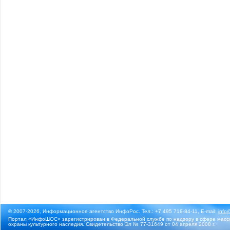
© 2007-2026, Информационное агентство ИнфоРос. Тел.: +7 495 718-84-11, E-mail:
info
Портал «ИнфоШОС» зарегистрирован в Федеральной службе по надзору в сфере массо
охраны культурного наследия. Свидетельство Эл № 77-31649 от 04 апреля 2008 г.