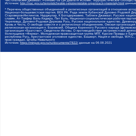
Чистопольский Джамаат, Рохнамо ба суи давлати исломи, Террористическое сообщест
Источник:
http://nac.gov.ru/terroristicheskie-i-ekstremistskie-organizacii-i-materialy.html
данные
* Перечень общественных объединений и религиозных организаций в отношении котор
Национал-большевистская партия, ВЕК РА, Рада земли Кубанской Духовно Родовой Де
Староверов-Инглингов, Нурджулар, К Богодержавию, Таблиги Джамаат, Русское наци
славян, Ат-Такфир Валь-Хиджра, Пит Буль, Национал-социалистическая рабочая парт
Череповца, Духовно-Родовая Держава Русь, Русское национальное единство, Древнер
Кровь и Честь, О свободе совести и о религиозных объединениях, Омская организаци
религиозная организация п. Боровский, Община Коренного Русского народа Щелковског
организация «Братство», Свидетели Иеговы, О противодействии экстремистской деяте
болельщиков «Фирма», Молодежная правозащитная группа МПГ, Курсом Правды и Единен
республика Русь, Арестантское уголовное единство, Башкорт, Нация и свобода, W.H.С
прав граждан, Штабы Навального
Источник:
https://minjust.gov.ru/ru/documents/7822/
данные на
06.08.2021