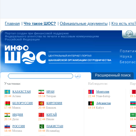
Главная
Что такое ШОС?
Официальные документы
Кто есть кто
Портал создан при финансовой поддержке
Федерального агентства по печати и массовым коммуникациям
Российской Федерации
Расширенный поиск
Участники:
Наблюдатели:
Пар
КАЗАХСТАН
ИРАН
Монголия
20:44
Астана
19:14
Тегеран
22:44
Улан-Батор
19:1
БЕЛОРУССИЯ
КИРГИЗИЯ
Афганистан
17:44
Минск
20:44
Бишкек
19:14
Кабул
19:4
ИНДИЯ
КИТАЙ
20:14
Дели
22:44
Пекин
18:4
РОССИЯ
ПАКИСТАН
18:44
Москва
19:44
Исламабад
18:4