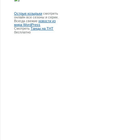
Острые козырьки
смотреть
онлайн все сезоны и серии.
Всегда свежие
новости из
мира WordPress
Смотреть
Танцы на ТНТ
бесплатно