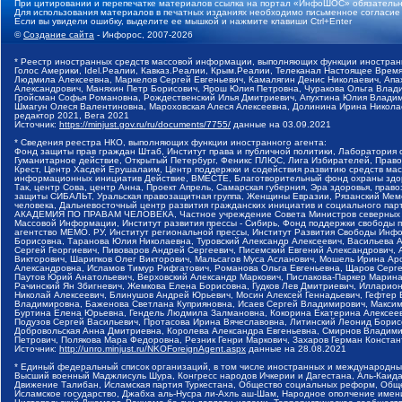
При цитировании и перепечатке материалов ссылка на портал «ИнфоШОС» обязательн
Для использования материалов в печатных изданиях необходимо письменное согласие
Если вы увидели ошибку, выделите ее мышкой и нажмите клавиши Ctrl+Enter
©
Создание сайта
- Инфорос, 2007-2026
* Реестр иностранных средств массовой информации, выполняющих функции иностранн
Голос Америки, Idel.Реалии, Кавказ.Реалии, Крым.Реалии, Телеканал Настоящее Время
Людмила Алексеевна, Маркелов Сергей Евгеньевич, Камалягин Денис Николаевич, Апах
Александрович, Маняхин Петр Борисович, Ярош Юлия Петровна, Чуракова Ольга Влади
Гройсман Софья Романовна, Рождественский Илья Дмитриевич, Апухтина Юлия Владимир
Шмагун Олеся Валентиновна, Мароховская Алеся Алексеевна, Долинина Ирина Никола
редактор 2021, Вега 2021
Источник:
https://minjust.gov.ru/ru/documents/7755/
данные на
03.09.2021
* Сведения реестра НКО, выполняющих функции иностранного агента:
Фонд защиты прав граждан Штаб, Институт права и публичной политики, Лаборатория
Гуманитарное действие, Открытый Петербург, Феникс ПЛЮС, Лига Избирателей, Правов
Крест, Центр Хасдей Ерушалаим, Центр поддержки и содействия развитию средств мас
информационных инициатив Действие, ВМЕСТЕ, Благотворительный фонд охраны здоров
Так, центр Сова, центр Анна, Проект Апрель, Самарская губерния, Эра здоровья, пр
защиты СИБАЛЬТ, Уральская правозащитная группа, Женщины Евразии, Рязанский Мемо
человека, Дальневосточный центр развития гражданских инициатив и социального пар
АКАДЕМИЯ ПО ПРАВАМ ЧЕЛОВЕКА, Частное учреждение Совета Министров северных стр
Массовой Информации, Институт развития прессы - Сибирь, Фонд поддержки свободы 
агентство МЕМО. РУ, Институт региональной прессы, Институт Развития Свободы Инф
Борисовна, Таранова Юлия Николаевна, Туровский Александр Алексеевич, Васильева 
Сергей Георгиевич, Пивоваров Андрей Сергеевич, Писемский Евгений Александрович,
Викторович, Шарипков Олег Викторович, Мальсагов Муса Асланович, Мошель Ирина Ар
Александровна, Исламов Тимур Рифгатович, Романова Ольга Евгеньевна, Щаров Серг
Паутов Юрий Анатольевич, Верховский Александр Маркович, Пислакова-Паркер Марина
Рачинский Ян Збигневич, Жемкова Елена Борисовна, Гудков Лев Дмитриевич, Иллари
Николай Алексеевич, Блинушов Андрей Юрьевич, Мосин Алексей Геннадьевич, Гефтер
Владимировна, Баженова Светлана Куприяновна, Исаев Сергей Владимирович, Максим
Буртина Елена Юрьевна, Гендель Людмила Залмановна, Кокорина Екатерина Алексеев
Подузов Сергей Васильевич, Протасова Ирина Вячеславовна, Литинский Леонид Борис
Добровольская Анна Дмитриевна, Королева Александра Евгеньевна, Смирнов Владими
Петрович, Полякова Мара Федоровна, Резник Генри Маркович, Захаров Герман Конста
Источник:
http://unro.minjust.ru/NKOForeignAgent.aspx
данные на
28.08.2021
* Единый федеральный список организаций, в том числе иностранных и международны
Высший военный Маджлисуль Шура, Конгресс народов Ичкерии и Дагестана, Аль-Каида, 
Движение Талибан, Исламская партия Туркестана, Общество социальных реформ, Общес
Исламское государство, Джабха аль-Нусра ли-Ахль аш-Шам, Народное ополчение имен