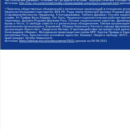
Чистопольский Джамаат, Рохнамо ба суи давлати исломи, Террористическое сообщест
Источник:
http://nac.gov.ru/terroristicheskie-i-ekstremistskie-organizacii-i-materialy.html
данные
* Перечень общественных объединений и религиозных организаций в отношении котор
Национал-большевистская партия, ВЕК РА, Рада земли Кубанской Духовно Родовой Де
Староверов-Инглингов, Нурджулар, К Богодержавию, Таблиги Джамаат, Русское наци
славян, Ат-Такфир Валь-Хиджра, Пит Буль, Национал-социалистическая рабочая парт
Череповца, Духовно-Родовая Держава Русь, Русское национальное единство, Древнер
Кровь и Честь, О свободе совести и о религиозных объединениях, Омская организаци
религиозная организация п. Боровский, Община Коренного Русского народа Щелковског
организация «Братство», Свидетели Иеговы, О противодействии экстремистской деяте
болельщиков «Фирма», Молодежная правозащитная группа МПГ, Курсом Правды и Единен
республика Русь, Арестантское уголовное единство, Башкорт, Нация и свобода, W.H.С
прав граждан, Штабы Навального
Источник:
https://minjust.gov.ru/ru/documents/7822/
данные на
06.08.2021