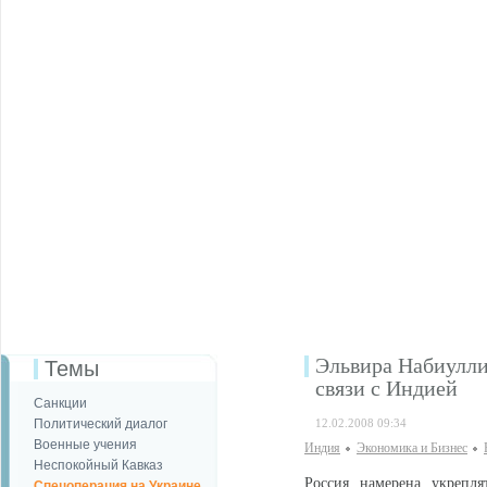
Эльвира Набиулли
Темы
связи с Индией
Санкции
Политический диалог
12.02.2008 09:34
Военные учения
Индия
Экономика и Бизнес
Неспокойный Кавказ
Россия намерена укрепля
Спецоперация на Украине