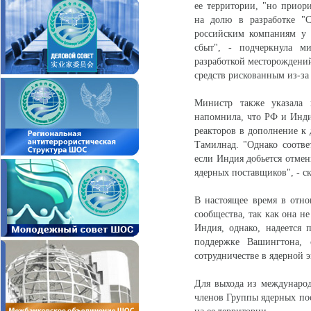
ее территории, "но приор
на долю в разработке "С
российским компаниям у 
сбыт", - подчеркнула м
разработкой месторождений
средств рискованным из-за
Министр также указала н
напомнила, что РФ и Инди
реакторов в дополнение к
Тамилнад. "Однако соотве
если Индия добьется отме
ядерных поставщиков", - ск
В настоящее время в отн
сообщества, так как она н
Индия, однако, надеется
поддержке Вашингтона,
сотрудничестве в ядерной э
Для выхода из междунаро
членов Группы ядерных по