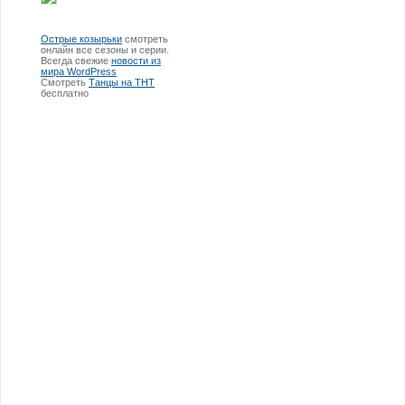
Острые козырьки
смотреть
онлайн все сезоны и серии.
Всегда свежие
новости из
мира WordPress
Смотреть
Танцы на ТНТ
бесплатно