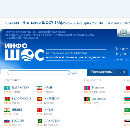
Главная
Что такое ШОС?
Официальные документы
Кто есть кто
Портал создан при финансовой поддержке
Федерального агентства по печати и массовым коммуникациям
Российской Федерации
Расширенный поиск
Участники:
Наблюдатели:
Пар
КАЗАХСТАН
ИРАН
Монголия
07:30
Астана
06:00
Тегеран
09:30
Улан-Батор
06:0
БЕЛОРУССИЯ
КИРГИЗИЯ
Афганистан
04:30
Минск
07:30
Бишкек
06:00
Кабул
06:3
ИНДИЯ
КИТАЙ
07:00
Дели
09:30
Пекин
05:3
РОССИЯ
ПАКИСТАН
05:30
Москва
06:30
Исламабад
05:3