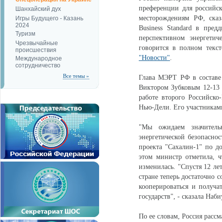
преференции для российс
Шанхайский дух
месторождениям РФ, ска
Игры Будущего - Казань
2024
Business Standard в пре
Туризм
перспективном энергетич
Чрезвычайные
говорится в полном текс
происшествия
"Новости"
.
Международное
сотрудничество
Все темы »
Глава МЭРТ РФ в составе 
Виктором Зубковым 12-13 
работе второго Российско
Нью-Дели. Его участникам
"Мы ожидаем значитель
энергетической безопаснос
проекта "Сахалин-1" по д
этом министр отметила, ч
изменилась. "Спустя 12 ле
стране теперь достаточно 
кооперироваться и получ
государств", - сказала Наб
По ее словам, Россия расс