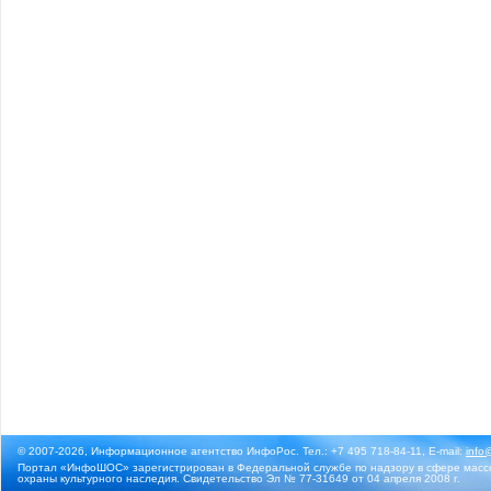
© 2007-2026, Информационное агентство ИнфоРос. Тел.: +7 495 718-84-11, E-mail:
info
Портал «ИнфоШОС» зарегистрирован в Федеральной службе по надзору в сфере массо
охраны культурного наследия. Свидетельство Эл № 77-31649 от 04 апреля 2008 г.