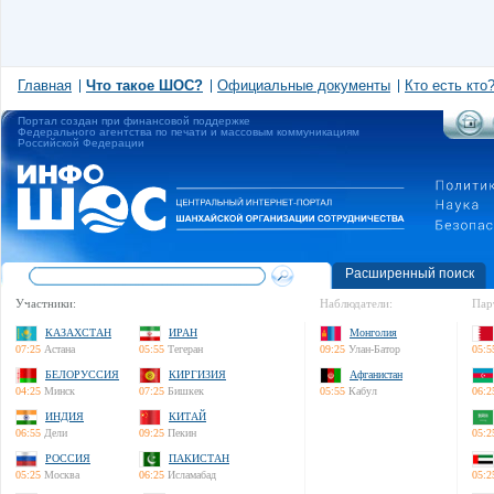
Главная
Что такое ШОС?
Официальные документы
Кто есть кто
Портал создан при финансовой поддержке
Федерального агентства по печати и массовым коммуникациям
Российской Федерации
Расширенный поиск
Участники:
Наблюдатели:
Пар
КАЗАХСТАН
ИРАН
Монголия
07:25
Астана
05:55
Тегеран
09:25
Улан-Батор
05:5
БЕЛОРУССИЯ
КИРГИЗИЯ
Афганистан
04:25
Минск
07:25
Бишкек
05:55
Кабул
06:2
ИНДИЯ
КИТАЙ
06:55
Дели
09:25
Пекин
05:2
РОССИЯ
ПАКИСТАН
05:25
Москва
06:25
Исламабад
05:2