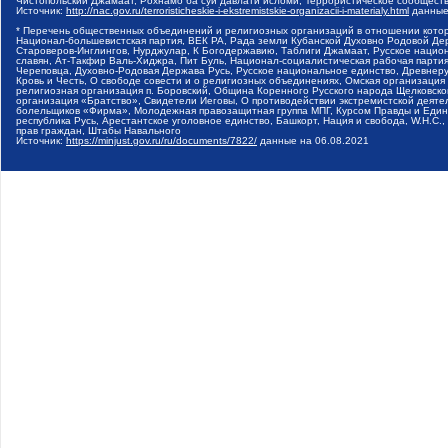
Чистопольский Джамаат, Рохнамо ба суи давлати исломи, Террористическое сообщест
Источник:
http://nac.gov.ru/terroristicheskie-i-ekstremistskie-organizacii-i-materialy.html
данные
* Перечень общественных объединений и религиозных организаций в отношении котор
Национал-большевистская партия, ВЕК РА, Рада земли Кубанской Духовно Родовой Де
Староверов-Инглингов, Нурджулар, К Богодержавию, Таблиги Джамаат, Русское наци
славян, Ат-Такфир Валь-Хиджра, Пит Буль, Национал-социалистическая рабочая парт
Череповца, Духовно-Родовая Держава Русь, Русское национальное единство, Древнер
Кровь и Честь, О свободе совести и о религиозных объединениях, Омская организаци
религиозная организация п. Боровский, Община Коренного Русского народа Щелковског
организация «Братство», Свидетели Иеговы, О противодействии экстремистской деяте
болельщиков «Фирма», Молодежная правозащитная группа МПГ, Курсом Правды и Единен
республика Русь, Арестантское уголовное единство, Башкорт, Нация и свобода, W.H.С
прав граждан, Штабы Навального
Источник:
https://minjust.gov.ru/ru/documents/7822/
данные на
06.08.2021