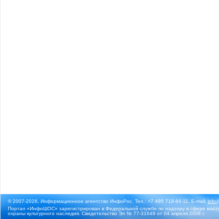
© 2007-2026, Информационное агентство ИнфоРос. Тел.: +7 495 718-84-11, E-mail:
info
Портал «ИнфоШОС» зарегистрирован в Федеральной службе по надзору в сфере массо
охраны культурного наследия. Свидетельство Эл № 77-31649 от 04 апреля 2008 г.