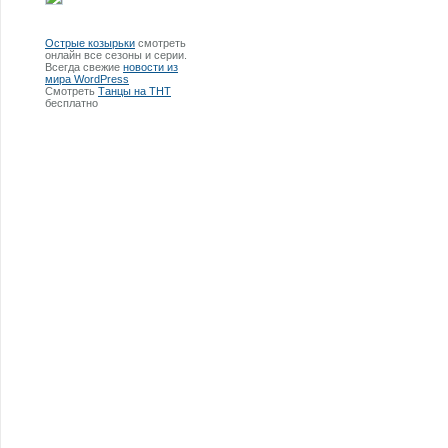
Острые козырьки
смотреть
онлайн все сезоны и серии.
Всегда свежие
новости из
мира WordPress
Смотреть
Танцы на ТНТ
бесплатно