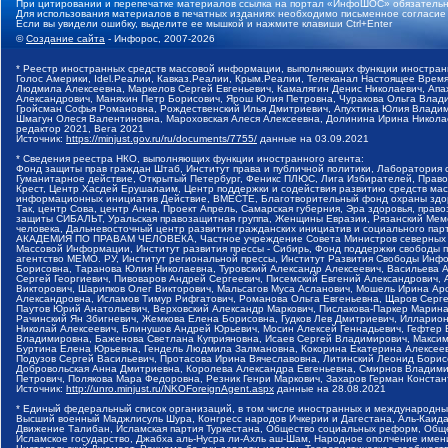
При цитировании и перепечатке материалов ссылка на портал «ИнфоШОС» обязательн
Для использования материалов в печатных изданиях необходимо письменное согласие
Если вы увидели ошибку, выделите ее мышкой и нажмите клавиши Ctrl+Enter
©
Создание сайта
- Инфорос, 2007-2026
* Реестр иностранных средств массовой информации, выполняющих функции иностранн
Голос Америки, Idel.Реалии, Кавказ.Реалии, Крым.Реалии, Телеканал Настоящее Время
Людмила Алексеевна, Маркелов Сергей Евгеньевич, Камалягин Денис Николаевич, Апах
Александрович, Маняхин Петр Борисович, Ярош Юлия Петровна, Чуракова Ольга Влади
Гройсман Софья Романовна, Рождественский Илья Дмитриевич, Апухтина Юлия Владимир
Шмагун Олеся Валентиновна, Мароховская Алеся Алексеевна, Долинина Ирина Никола
редактор 2021, Вега 2021
Источник:
https://minjust.gov.ru/ru/documents/7755/
данные на
03.09.2021
* Сведения реестра НКО, выполняющих функции иностранного агента:
Фонд защиты прав граждан Штаб, Институт права и публичной политики, Лаборатория
Гуманитарное действие, Открытый Петербург, Феникс ПЛЮС, Лига Избирателей, Правов
Крест, Центр Хасдей Ерушалаим, Центр поддержки и содействия развитию средств мас
информационных инициатив Действие, ВМЕСТЕ, Благотворительный фонд охраны здоров
Так, центр Сова, центр Анна, Проект Апрель, Самарская губерния, Эра здоровья, пр
защиты СИБАЛЬТ, Уральская правозащитная группа, Женщины Евразии, Рязанский Мемо
человека, Дальневосточный центр развития гражданских инициатив и социального пар
АКАДЕМИЯ ПО ПРАВАМ ЧЕЛОВЕКА, Частное учреждение Совета Министров северных стр
Массовой Информации, Институт развития прессы - Сибирь, Фонд поддержки свободы 
агентство МЕМО. РУ, Институт региональной прессы, Институт Развития Свободы Инф
Борисовна, Таранова Юлия Николаевна, Туровский Александр Алексеевич, Васильева 
Сергей Георгиевич, Пивоваров Андрей Сергеевич, Писемский Евгений Александрович,
Викторович, Шарипков Олег Викторович, Мальсагов Муса Асланович, Мошель Ирина Ар
Александровна, Исламов Тимур Рифгатович, Романова Ольга Евгеньевна, Щаров Серг
Паутов Юрий Анатольевич, Верховский Александр Маркович, Пислакова-Паркер Марина
Рачинский Ян Збигневич, Жемкова Елена Борисовна, Гудков Лев Дмитриевич, Иллари
Николай Алексеевич, Блинушов Андрей Юрьевич, Мосин Алексей Геннадьевич, Гефтер
Владимировна, Баженова Светлана Куприяновна, Исаев Сергей Владимирович, Максим
Буртина Елена Юрьевна, Гендель Людмила Залмановна, Кокорина Екатерина Алексеев
Подузов Сергей Васильевич, Протасова Ирина Вячеславовна, Литинский Леонид Борис
Добровольская Анна Дмитриевна, Королева Александра Евгеньевна, Смирнов Владими
Петрович, Полякова Мара Федоровна, Резник Генри Маркович, Захаров Герман Конста
Источник:
http://unro.minjust.ru/NKOForeignAgent.aspx
данные на
28.08.2021
* Единый федеральный список организаций, в том числе иностранных и международны
Высший военный Маджлисуль Шура, Конгресс народов Ичкерии и Дагестана, Аль-Каида, 
Движение Талибан, Исламская партия Туркестана, Общество социальных реформ, Общес
Исламское государство, Джабха аль-Нусра ли-Ахль аш-Шам, Народное ополчение имен