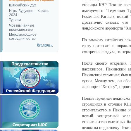
столицы КНР Пекине сост
Шанхайский дух
именуемого "Терминал Тр
Игры Будущего - Казань
2024
Foster and Partners, новы
Туризм
Достаточно сказать, чт
Чрезвычайные
лондонского аэропорта "Хи
происшествия
Международное
сотрудничество
По замыслу китайских за
Все темы »
сразу потрясать и пораж
смотреть с воздуха, то те
После своего открытия,
пассажиров. Пекинский аэ
Пекинский терминал был по
сутки. Между тем, он обо
аэропорта "Хитроу", строит
Новый терминал пекинского
строящихся в столице КНР
строительство в Пекине н
новый концертный холл
строительство высотных ба
целом на подготовку Пеки