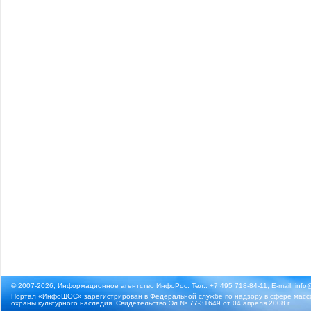
© 2007-2026, Информационное агентство ИнфоРос. Тел.: +7 495 718-84-11, E-mail:
info
Портал «ИнфоШОС» зарегистрирован в Федеральной службе по надзору в сфере массо
охраны культурного наследия. Свидетельство Эл № 77-31649 от 04 апреля 2008 г.