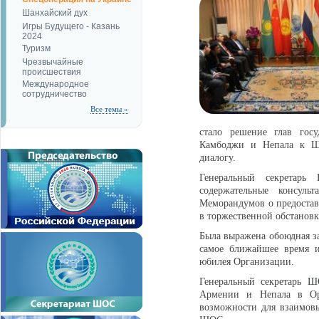
Шанхайский дух
Игры Будущего - Казань
2024
Туризм
Чрезвычайные
происшествия
Международное
сотрудничество
Все темы »
стало решение глав гос
Камбоджи и Непала к Шан
диалогу.
Генеральный секретар
содержательные консуль
Меморандумов о предостав
в торжественной обстановк
Была выражена обоюдная за
самое ближайшее время и
юбилея Организации.
Генеральный секретарь Ш
Армении и Непала в Орг
возможности для взаимовы