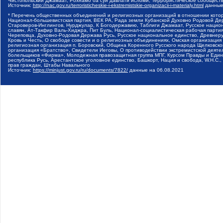
Чистопольский Джамаат, Рохнамо ба суи давлати исломи, Террористическое сообщест
Источник:
http://nac.gov.ru/terroristicheskie-i-ekstremistskie-organizacii-i-materialy.html
данные
* Перечень общественных объединений и религиозных организаций в отношении котор
Национал-большевистская партия, ВЕК РА, Рада земли Кубанской Духовно Родовой Де
Староверов-Инглингов, Нурджулар, К Богодержавию, Таблиги Джамаат, Русское наци
славян, Ат-Такфир Валь-Хиджра, Пит Буль, Национал-социалистическая рабочая парт
Череповца, Духовно-Родовая Держава Русь, Русское национальное единство, Древнер
Кровь и Честь, О свободе совести и о религиозных объединениях, Омская организаци
религиозная организация п. Боровский, Община Коренного Русского народа Щелковског
организация «Братство», Свидетели Иеговы, О противодействии экстремистской деяте
болельщиков «Фирма», Молодежная правозащитная группа МПГ, Курсом Правды и Единен
республика Русь, Арестантское уголовное единство, Башкорт, Нация и свобода, W.H.С
прав граждан, Штабы Навального
Источник:
https://minjust.gov.ru/ru/documents/7822/
данные на
06.08.2021