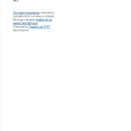
Острые козырьки
смотреть
онлайн все сезоны и серии.
Всегда свежие
новости из
мира WordPress
Смотреть
Танцы на ТНТ
бесплатно