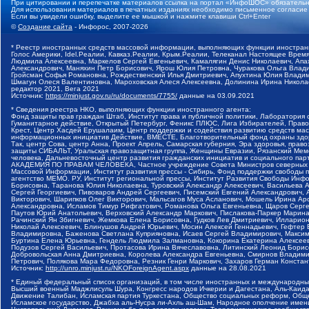
При цитировании и перепечатке материалов ссылка на портал «ИнфоШОС» обязательн
Для использования материалов в печатных изданиях необходимо письменное согласие
Если вы увидели ошибку, выделите ее мышкой и нажмите клавиши Ctrl+Enter
©
Создание сайта
- Инфорос, 2007-2026
* Реестр иностранных средств массовой информации, выполняющих функции иностранн
Голос Америки, Idel.Реалии, Кавказ.Реалии, Крым.Реалии, Телеканал Настоящее Время
Людмила Алексеевна, Маркелов Сергей Евгеньевич, Камалягин Денис Николаевич, Апах
Александрович, Маняхин Петр Борисович, Ярош Юлия Петровна, Чуракова Ольга Влади
Гройсман Софья Романовна, Рождественский Илья Дмитриевич, Апухтина Юлия Владимир
Шмагун Олеся Валентиновна, Мароховская Алеся Алексеевна, Долинина Ирина Никола
редактор 2021, Вега 2021
Источник:
https://minjust.gov.ru/ru/documents/7755/
данные на
03.09.2021
* Сведения реестра НКО, выполняющих функции иностранного агента:
Фонд защиты прав граждан Штаб, Институт права и публичной политики, Лаборатория
Гуманитарное действие, Открытый Петербург, Феникс ПЛЮС, Лига Избирателей, Правов
Крест, Центр Хасдей Ерушалаим, Центр поддержки и содействия развитию средств мас
информационных инициатив Действие, ВМЕСТЕ, Благотворительный фонд охраны здоров
Так, центр Сова, центр Анна, Проект Апрель, Самарская губерния, Эра здоровья, пр
защиты СИБАЛЬТ, Уральская правозащитная группа, Женщины Евразии, Рязанский Мемо
человека, Дальневосточный центр развития гражданских инициатив и социального пар
АКАДЕМИЯ ПО ПРАВАМ ЧЕЛОВЕКА, Частное учреждение Совета Министров северных стр
Массовой Информации, Институт развития прессы - Сибирь, Фонд поддержки свободы 
агентство МЕМО. РУ, Институт региональной прессы, Институт Развития Свободы Инф
Борисовна, Таранова Юлия Николаевна, Туровский Александр Алексеевич, Васильева 
Сергей Георгиевич, Пивоваров Андрей Сергеевич, Писемский Евгений Александрович,
Викторович, Шарипков Олег Викторович, Мальсагов Муса Асланович, Мошель Ирина Ар
Александровна, Исламов Тимур Рифгатович, Романова Ольга Евгеньевна, Щаров Серг
Паутов Юрий Анатольевич, Верховский Александр Маркович, Пислакова-Паркер Марина
Рачинский Ян Збигневич, Жемкова Елена Борисовна, Гудков Лев Дмитриевич, Иллари
Николай Алексеевич, Блинушов Андрей Юрьевич, Мосин Алексей Геннадьевич, Гефтер
Владимировна, Баженова Светлана Куприяновна, Исаев Сергей Владимирович, Максим
Буртина Елена Юрьевна, Гендель Людмила Залмановна, Кокорина Екатерина Алексеев
Подузов Сергей Васильевич, Протасова Ирина Вячеславовна, Литинский Леонид Борис
Добровольская Анна Дмитриевна, Королева Александра Евгеньевна, Смирнов Владими
Петрович, Полякова Мара Федоровна, Резник Генри Маркович, Захаров Герман Конста
Источник:
http://unro.minjust.ru/NKOForeignAgent.aspx
данные на
28.08.2021
* Единый федеральный список организаций, в том числе иностранных и международны
Высший военный Маджлисуль Шура, Конгресс народов Ичкерии и Дагестана, Аль-Каида, 
Движение Талибан, Исламская партия Туркестана, Общество социальных реформ, Общес
Исламское государство, Джабха аль-Нусра ли-Ахль аш-Шам, Народное ополчение имен