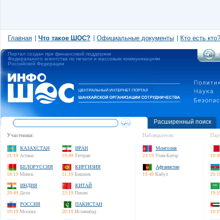
Главная
Что такое ШОС?
Официальные документы
Кто есть кто
Портал создан при финансовой поддержке
Федерального агентства по печати и массовым коммуникациям
Российской Федерации
Расширенный поиск
Участники:
Наблюдатели:
Пар
КАЗАХСТАН
ИРАН
Монголия
21:19
Астана
19:49
Тегеран
23:19
Улан-Батор
19:4
БЕЛОРУССИЯ
КИРГИЗИЯ
Афганистан
18:19
Минск
21:19
Бишкек
19:49
Кабул
20:1
ИНДИЯ
КИТАЙ
20:49
Дели
23:19
Пекин
19:1
РОССИЯ
ПАКИСТАН
19:19
Москва
20:19
Исламабад
19:1