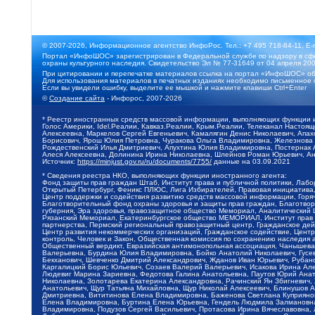
© 2007-2026, Информационное агентство ИнфоРос. Тел.: +7 495 718-84-11, E-
Портал «ИнфоШОС» зарегистрирован в Федеральной службе по надзору в сфе
охраны культурного наследия. Свидетельство Эл № 77-31649 от 04 апреля 200
При цитировании и перепечатке материалов ссылка на портал «ИнфоШОС» об
Для использования материалов в печатных изданиях необходимо письменное 
Если вы увидели ошибку, выделите ее мышкой и нажмите клавиши Ctrl+Enter
©
Создание сайта
- Инфорос, 2007-2026
* Реестр иностранных средств массовой информации, выполняющих функции 
Голос Америки, Idel.Реалии, Кавказ.Реалии, Крым.Реалии, Телеканал Настоя
Алексеевна, Маркелов Сергей Евгеньевич, Камалягин Денис Николаевич, Апах
Борисович, Ярош Юлия Петровна, Чуракова Ольга Владимировна, Железнова М
Рождественский Илья Дмитриевич, Апухтина Юлия Владимировна, Постернак Ал
Алеся Алексеевна, Долинина Ирина Николаевна, Шлейнов Роман Юрьевич, Ани
Источник:
https://minjust.gov.ru/ru/documents/7755/
данные на
03.09.2021
* Сведения реестра НКО, выполняющих функции иностранного агента:
Фонд защиты прав граждан Штаб, Институт права и публичной политики, Лаб
Открытый Петербург, Феникс ПЛЮС, Лига Избирателей, Правовая инициатива, 
Центр поддержки и содействия развитию средств массовой информации, Горя
Благотворительный фонд охраны здоровья и защиты прав граждан, Благотвори
губерния, Эра здоровья, правозащитное общество Мемориал, Аналитический 
Рязанский Мемориал, Екатеринбургское общество МЕМОРИАЛ, Институт прав ч
партнерства, Пермский региональный правозащитный центр, Гражданское де
Центр развития некоммерческих организаций, Гражданское содействие, Цент
контроль, Человек и Закон, Общественная комиссия по сохранению наследия
Общественный вердикт, Евразийская антимонопольная ассоциация, Чанышева 
Валерьевна, Бурдина Юлия Владимировна, Бойко Анатолий Николаевич, Гусев
Бекханович, Шевченко Дмитрий Александрович, Жданов Иван Юрьевич, Рубано
Каргалицкий Борис Юльевич, Созаев Валерий Валерьевич, Исакова Ирина Ал
Людевиг Марина Зариевна, Федотова Галина Анатольевна, Паутов Юрий Анато
Николаевна, Золотарева Екатерина Александровна, Рачинский Ян Збигневич
Анатольевич, Щур Татьяна Михайловна, Щур Николай Алексеевич, Блинушов 
Дмитриевна, Вититинова Елена Владимировна, Баженова Светлана Куприяновн
Елена Владимировна, Буртина Елена Юрьевна, Гендель Людмила Залмановна,
Владимировна, Подузов Сергей Васильевич, Протасова Ирина Вячеславовна, 