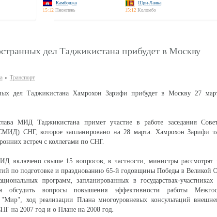
Камбоджа
Шри-Ланка
15:12
Пномпень
15:12
Коломбо
странных дел Таджикистана прибудет в Москву
а
Транспорт
ных дел Таджикистана Хамрохон Зарифи прибудет в Москву 27 мар
глава МИД Таджикистана примет участие в работе заседания Сове
СМИД) СНГ, которое запланировано на 28 марта. Хамрохон Зарифи т
ронних встреч с коллегами по СНГ.
ИД включено свыше 15 вопросов, в частности, министры рассмотрят 
тий по подготовке и празднованию 65-й годовщины Победы в Великой 
ациональных программ, запланированных в государствах-участниках 
ся обсудить вопросы повышения эффективности работы Межгосу
 "Мир", ход реализации Плана многоуровневых консультаций внешне
НГ на 2007 год и о Плане на 2008 год.