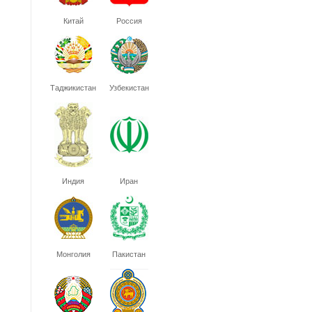
Китай
Россия
Таджикистан
Узбекистан
Индия
Иран
Монголия
Пакистан