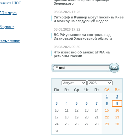
в-членов ШОС
Зеленского
08.08.2026 17:25
АЭ и через
Уиткофф и Кушнер могут посетить Киев
и Москву на следующей неделе
общения в
08.08.2026 17:22
ВС РФ установили контроль над
Ивановкой Харьковской области
нить влияние
08.08.2026 09:39
Что известно об атаках БПЛА на
регионы России
Пн
Вт
Ср
Чт
Пт
Сб
Вс
1
2
3
4
5
6
7
8
9
10
11
12
13
14
15
16
17
18
19
20
21
22
23
24
25
26
27
28
29
30
31