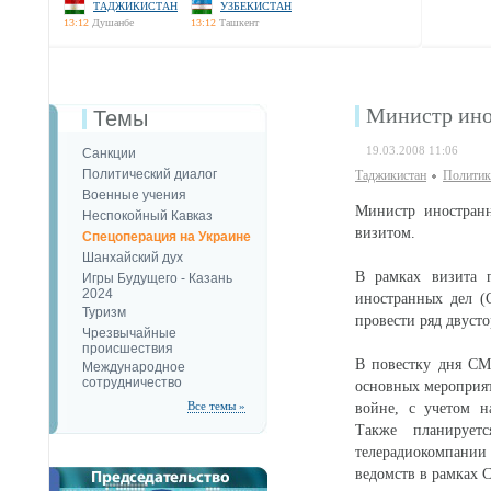
ТАДЖИКИСТАН
УЗБЕКИСТАН
13:12
Душанбе
13:12
Ташкент
Министр ино
Темы
19.03.2008 11:06
Санкции
Политический диалог
Таджикистан
Политик
Военные учения
Министр иностран
Неспокойный Кавказ
визитом.
Спецоперация на Украине
Шанхайский дух
В рамках визита 
Игры Будущего - Казань
2024
иностранных дел (
Туризм
провести ряд двусто
Чрезвычайные
происшествия
В повестку дня СМ
Международное
сотрудничество
основных мероприя
Все темы »
войне, с учетом н
Также планирует
телерадиокомпании
ведомств в рамках С