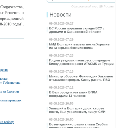
Содружества,
Официальный курс ЦБ России
ект Решения о
Новости
ормационной
09.08.2026 09:27
8-2010 годы",
ВС России поразили склады ВСУ с
дронами в Харьковской области
09.08.2026 07:29
МИД Болгарии вызвал посла Украины
из-за взрыва беспилотника
09.08.2026 07:23
Госдеп уведомил конгресс о передаче
Киеву десятков ракет ATACMS из Турции
бщение
09.08.2026 07:16
Министр обороны Финляндии Хяккянен
зстан-
отказался передать Киеву ракеты ПВО
нт Узбекистана
09.08.2026 07:12
т на Сахалин
В Белгороде из-за атаки БПЛА
пострадали 13 человек
нзита иранских
08.08.2026 20:56
Упавший в Болгарии дрон, скорее
всего, был украинским, пишут СМИ
08.08.2026 20:50
ил работу
Возле администрации главы Сербии
прошел митинг против приезда