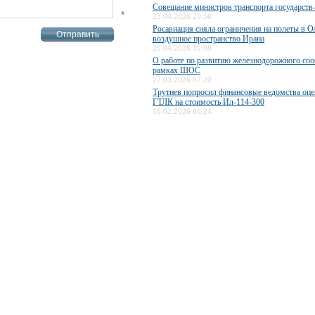
Совещание министров транспорта государст
*
23.04.2026 20:56
Росавиация сняла ограничения на полеты в О
воздушное пространство Ирана
20.04.2026 19:08
О работе по развитию железнодорожного со
рамках ШОС
27.03.2026 07:20
Трутнев попросил финансовые ведомства оце
ГТЛК на стоимость Ил-114-300
16.02.2026 06:24