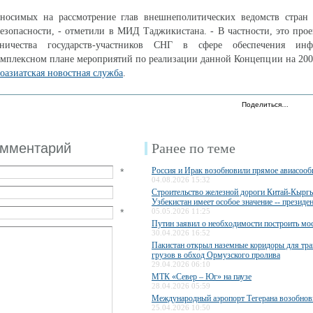
вносимых на рассмотрение глав внешнеполитических ведомств стран 
безопасности, - отметили в МИД Таджикистана. - В частности, это про
ничества государств-участников СНГ в сфере обеспечения инф
омплексном плане мероприятий по реализации данной Концепции на 200
оазиатская новостная служба
.
Поделиться…
омментарий
Ранее по теме
Россия и Ирак возобновили прямое авиасоо
*
04.08.2026 15:32
Строительство железной дороги Китай-Кыргы
Узбекистан имеет особое значение -- президе
*
05.05.2026 11:25
Путин заявил о необходимости построить мос
30.04.2026 16:52
Пакистан открыл наземные коридоры для тра
грузов в обход Ормузского пролива
29.04.2026 06:10
МТК «Север – Юг» на паузе
28.04.2026 05:59
Международный аэропорт Тегерана возобнов
25.04.2026 10:50