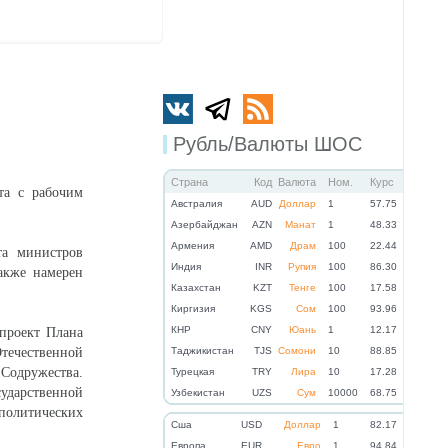
Рубль/Валюты ШОС
Страна
Код
Валюта
Ном.
Курс
та с рабочим
Австралия
AUD
Доллар
1
57.75
Азербайджан
AZN
Манат
1
48.33
Армения
AMD
Драм
100
22.44
та министров
Индия
INR
Рупия
100
86.30
акже намерен
Казахстан
KZT
Тенге
100
17.58
Киргизия
KGS
Сом
100
93.96
КНР
CNY
Юань
1
12.17
проект Плана
Отечественной
Таджикистан
TJS
Сомони
10
88.85
Содружества.
Турецкая
TRY
Лира
10
17.28
дарственной
Узбекистан
UZS
Сум
10000
68.75
политических
Cша
USD
Доллар
1
82.17
Eвропа
EUR
Евро
1
94.84