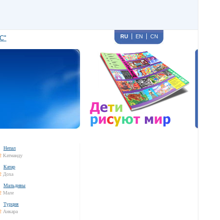
RU
EN
CN
С"
Непал
2
Катманду
Катар
2
Доха
Мальдивы
2
Мале
Турция
2
Анкара