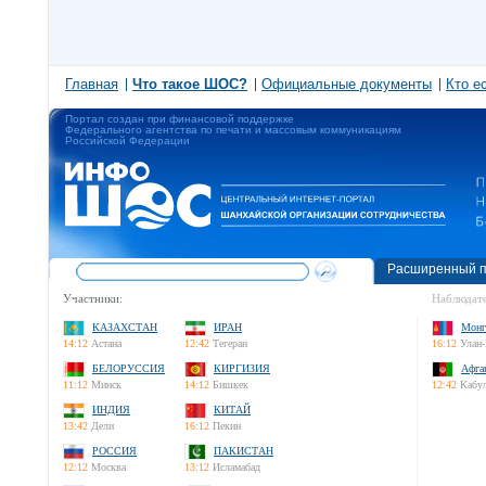
Главная
Что такое ШОС?
Официальные документы
Кто е
Портал создан при финансовой поддержке
Федерального агентства по печати и массовым коммуникациям
Российской Федерации
Расширенный п
Участники:
Наблюдате
КАЗАХСТАН
ИРАН
Монг
14:12
Астана
12:42
Тегеран
16:12
Улан-
БЕЛОРУССИЯ
КИРГИЗИЯ
Афга
11:12
Минск
14:12
Бишкек
12:42
Кабу
ИНДИЯ
КИТАЙ
13:42
Дели
16:12
Пекин
РОССИЯ
ПАКИСТАН
12:12
Москва
13:12
Исламабад