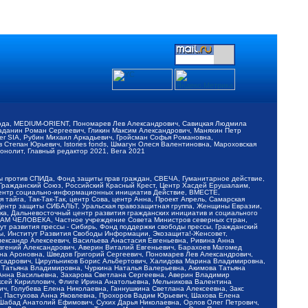
обода, MEDIUM-ORIENT, Пономарев Лев Александрович, Савицкая Людмила
Баданин Роман Сергеевич, Гликин Максим Александрович, Маняхин Петр
er SIA, Рубин Михаил Аркадьевич, Гройсман Софья Романовна,
Степан Юрьевич, Istories fonds, Шмагун Олеся Валентиновна, Мароховская
нолит, Главный редактор 2021, Вега 2021
Мы против СПИДа, Фонд защиты прав граждан, СВЕЧА, Гуманитарное действие,
 Гражданский Союз, Российский Красный Крест, Центр Хасдей Ерушалаим,
 Центр социально-информационных инициатив Действие, ВМЕСТЕ,
айга, Так-Так-Так, центр Сова, центр Анна, Проект Апрель, Самарская
Центр защиты СИБАЛЬТ, Уральская правозащитная группа, Женщины Евразии,
ка, Дальневосточный центр развития гражданских инициатив и социального
АВАМ ЧЕЛОВЕКА, Частное учреждение Совета Министров северных стран,
т развития прессы - Сибирь, Фонд поддержки свободы прессы, Гражданский
ы, Институт Развития Свободы Информации, Экозащита!-Женсовет,
ександр Алексеевич, Васильева Анастасия Евгеньевна, Ривина Анна
вгений Александрович, Аверин Виталий Евгеньевич, Барахоев Магомед
на Ароновна, Шведов Григорий Сергеевич, Пономарев Лев Александрович,
ксадрович, Цирульников Борис Альбертович, Халидова Марина Владимировна,
 Татьяна Владимировна, Чуркина Наталья Валерьевна, Акимова Татьяна
 Анна Васильевна, Захарова Светлана Сергеевна, Аверин Владимир
ксей Кириллович, Флиге Ирина Анатольевна, Мельникова Валентина
, Голубева Елена Николаевна, Ганнушкина Светлана Алексеевна, Закс
, Пастухова Анна Яковлевна, Прохоров Вадим Юрьевич, Шахова Елена
 Шабад Анатолий Ефимович, Сухих Дарья Николаевна, Орлов Олег Петрович,