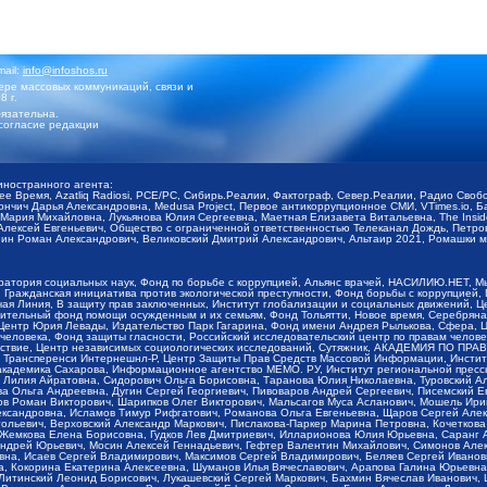
mail:
info@infoshos.ru
ре массовых коммуникаций, связи и
8 г.
язательна.
согласие редакции
иностранного агента:
щее Время, Azatliq Radiosi, PCE/PC, Сибирь.Реалии, Фактограф, Север.Реалии, Радио Св
ончич Дарья Александровна, Medusa Project, Первое антикоррупционное СМИ, VTimes.io, 
ария Михайловна, Лукьянова Юлия Сергеевна, Маетная Елизавета Витальевна, The Insid
ексей Евгеньевич, Общество с ограниченной ответственностью Телеканал Дождь, Петров 
н Роман Александрович, Великовский Дмитрий Александрович, Альтаир 2021, Ромашки мо
оратория социальных наук, Фонд по борьбе с коррупцией, Альянс врачей, НАСИЛИЮ.НЕТ, 
Гражданская инициатива против экологической преступности, Фонд борьбы с коррупцией,
чая Линия, В защиту прав заключенных, Институт глобализации и социальных движений,
тельный фонд помощи осужденным и их семьям, Фонд Тольятти, Новое время, Серебряная т
Центр Юрия Левады, Издательство Парк Гагарина, Фонд имени Андрея Рылькова, Сфера, 
еловека, Фонд защиты гласности, Российский исследовательский центр по правам челове
йствие, Центр независимых социологических исследований, Сутяжник, АКАДЕМИЯ ПО ПР
р Трансперенси Интернешнл-Р, Центр Защиты Прав Средств Массовой Информации, Институ
 академика Сахарова, Информационное агентство МЕМО. РУ, Институт региональной пресс
Лилия Айратовна, Сидорович Ольга Борисовна, Таранова Юлия Николаевна, Туровский Ал
а Ольга Андреевна, Дугин Сергей Георгиевич, Пивоваров Андрей Сергеевич, Писемский Е
в Роман Викторович, Шарипков Олег Викторович, Мальсагов Муса Асланович, Мошель Ири
ександровна, Исламов Тимур Рифгатович, Романова Ольга Евгеньевна, Щаров Сергей Але
льевич, Верховский Александр Маркович, Пислакова-Паркер Марина Петровна, Кочеткова
, Жемкова Елена Борисовна, Гудков Лев Дмитриевич, Илларионова Юлия Юрьевна, Саранг
Андрей Юрьевич, Мосин Алексей Геннадьевич, Гефтер Валентин Михайлович, Симонов Але
а, Исаев Сергей Владимирович, Максимов Сергей Владимирович, Беляев Сергей Иванович
 Кокорина Екатерина Алексеевна, Шуманов Илья Вячеславович, Арапова Галина Юрьевна
Литинский Леонид Борисович, Лукашевский Сергей Маркович, Бахмин Вячеслав Иванович,