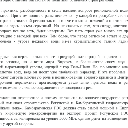
ыгодно отличает Казахстан от политики остальных стран региона.
т практика, разобщенность в столь важном вопросе региональной пол
татов. При этом понять страны несложно – у каждой из республик свои
ентральноазиатский регион так или иначе соткан из отличий и противоре
иал здесь весьма серьезный. Но не сказать о том, что сотрудничество
опроса все же есть, будет неверным. Все пять стран уже много лет 
уацию с выгодой для всех. Тем более, что перед регионом встает и дру
блема - угроза нехватки воды из-за стремительного таяния ледн
дные эксперты называют ее грядущей катастрофой, причем не т
ого региона, но и всего мира. Впрочем, в большинстве своем люди
той нарастающей угрозы, идущей с гор Тянь-Шаня. Но, по мнению ана
солютно всех, ведь он носит уже глобальный характер. И эта проблема,
может сыграть ключевую роль в возникновении водного кризиса в Цент
рочной перспективе прогнозируется увеличение притока воды в ре
е возможно сильное сокращение полноводности рек.
отдаленно перспективе и потому не так сильно волнует государства рег
ий вызывает строительство Рогунской и Камбаратинской гидроэлектр
ойками века». Камбаратинская ГЭС должна стать самой мощной в Кирг
ять киргизскую электроэнергию на экспорт. Проект Рогунской ГЭ
щность запланирована на уровне 3600 МВт, однако денег на возведение
и у другой стороны.