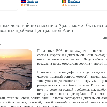
Камбоджа
Шри-Ланка
11:00
Пномпень
11:00
Коломбо
тных действий по спасению Арала может быть испо
 водных проблем Центральной Азии
Ди
а
По данным ВОЗ, из-за ухудшения состояни
среды в Европе и Центральной Азии ежегодн
полутора миллионов человек. Люди гибнут от
воздуха, а также отсутствия доступа к чистой п
В частности, из-за дефицита воды ежедневн
человек. Главный вопрос, который напрашивает
этой ужасающей статистики, впору уже перев
риторических - как быть дальше? И вопрос э
именно решения водной проблемы, как наибол
центральноазиатских республик. Так вот
стати, тоже не новый, только один – пятерке государств Центральной Аз
бы сообща решать, пожалуй, самый главный и застарелый вопрос все
фективного распределения водных ресурсов.