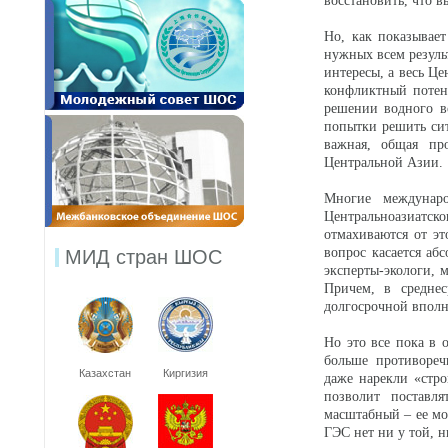
восстановить, что в
Но, как показывае
нужных всем резуль
интересы, а весь Ц
конфликтный потенц
решении водного в
попытки решить сит
важная, общая про
Центральной Азии.
Многие междунаро
Центральноазиатск
отмахиваются от э
вопрос касается аб
МИД стран ШОС
эксперты-экологи, 
Причем, в среднес
долгосрочной вполн
Но это все пока в 
больше противореч
Казахстан
Киргизия
даже нарекли «стр
позволит поставл
масштабный – ее мо
ГЭС нет ни у той, н