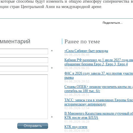
 которые способны будут изменить и общую атмосферу соперничества в
иции стран Центральной Азии на международной арене.
Поделиться…
омментарий
Ранее по теме
«Сила Сибири» бьет рекорды
*
06.08.2026 06:48
Кабмин РФ разрешил до 1 июля 2027 года им
обращение бензина Евро 2, Евро 3, Евро 4
*
06.08.2026 06:35
ФАС в 2026 году завела 37 дел против участ
рынка
04.08.2026 20:52
Страны ОПЕК+ решили увеличить квоты по 
сентябрь на 188 тыс. б/с
02.08.2026 18:51
ТАСС: запасы газа в хранилищах Европы бли
историческому антирекорду
02.08.2026 12:54
В Минэнерго Казахстана назвали суточный о
*
КТК после атак БПЛА
01.08.2026 16:28
КТК под огнем
01.08.2026 09:36