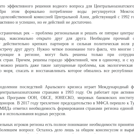
 что эффективного решения водного вопроса для Центральноазиатског
ри этом формально потребление воды регулируется Межгосу
одохозяйственной комиссией Центральной Азии, действующей с 1992 г
активно и успешно, но ее действий не достаточно.
сграничных рек – проблема региональная и решать ее пятерке центра
ща, максимально открыто друг для друга. Необходим прочный с
г действительно крепких партнеров и сильная политическая воля р
встречу друг другу. Нужно четкое понимание того факта, что многие 
твующие в регионе, могут быть решены только при сотрудни
х стран. Причем, решены гораздо эффективней, чем в одиночку, и с 
 можно решить даже такие запущенные проблемы, как экологическая 
о моря, спасать и восстанавливать которое обязались все республик
одолении последствий Аральского кризиса играет Международный ф
центральноазиатскими странами в 1993 году. Он работает при активн
ных Программ ООН, ОБСЕ, ЮНЕСКО, мировых банковских институт
-доноров. В 2017 году трехлетнее председательство в МФСА перешло к Т
 МИДа отметил необходимость формирования странами региона единой 
я и использования водных ресурсов.
дельных игроков региона есть полное понимание необходимости приняти
болевшем вопросе. Осталось дело лишь за общим консенсусом и выраб