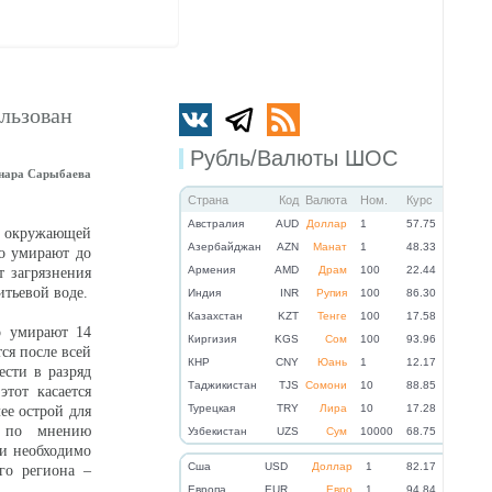
льзован
Рубль/Валюты ШОС
нара Сарыбаева
Страна
Код
Валюта
Ном.
Курс
Австралия
AUD
Доллар
1
57.75
я окружающей
Азербайджан
AZN
Манат
1
48.33
о умирают до
Армения
AMD
Драм
100
22.44
 загрязнения
итьевой воде.
Индия
INR
Рупия
100
86.30
Казахстан
KZT
Тенге
100
17.58
о умирают 14
Киргизия
KGS
Сом
100
93.96
ся после всей
КНР
CNY
Юань
1
12.17
ести в разряд
Таджикистан
TJS
Сомони
10
88.85
тот касается
Турецкая
TRY
Лира
10
17.28
ее острой для
, по мнению
Узбекистан
UZS
Сум
10000
68.75
ии необходимо
Cша
USD
Доллар
1
82.17
го региона –
Eвропа
EUR
Евро
1
94.84