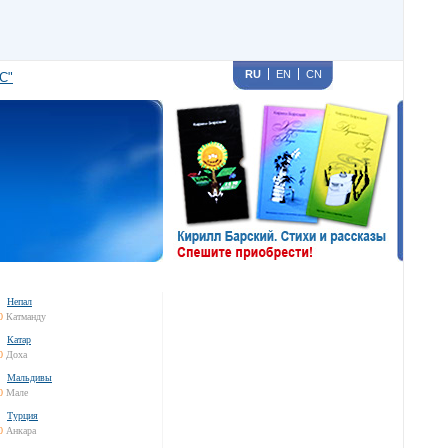
RU
EN
CN
С"
Непал
0
Катманду
Катар
0
Доха
Мальдивы
0
Мале
Турция
0
Анкара