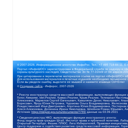
© 2007-2026, Информационное агентство ИнфоРос. Тел.: +7 495 718-84-11, E-
Портал «ИнфоШОС» зарегистрирован в Федеральной службе по надзору в сфе
охраны культурного наследия. Свидетельство Эл № 77-31649 от 04 апреля 200
При цитировании и перепечатке материалов ссылка на портал «ИнфоШОС» об
Для использования материалов в печатных изданиях необходимо письменное 
Если вы увидели ошибку, выделите ее мышкой и нажмите клавиши Ctrl+Enter
©
Создание сайта
- Инфорос, 2007-2026
* Реестр иностранных средств массовой информации, выполняющих функции 
Голос Америки, Idel.Реалии, Кавказ.Реалии, Крым.Реалии, Телеканал Настоя
Алексеевна, Маркелов Сергей Евгеньевич, Камалягин Денис Николаевич, Апах
Борисович, Ярош Юлия Петровна, Чуракова Ольга Владимировна, Железнова М
Рождественский Илья Дмитриевич, Апухтина Юлия Владимировна, Постернак Ал
Алеся Алексеевна, Долинина Ирина Николаевна, Шлейнов Роман Юрьевич, Ани
Источник:
https://minjust.gov.ru/ru/documents/7755/
данные на
03.09.2021
* Сведения реестра НКО, выполняющих функции иностранного агента:
Фонд защиты прав граждан Штаб, Институт права и публичной политики, Лаб
Открытый Петербург, Феникс ПЛЮС, Лига Избирателей, Правовая инициатива, 
Центр поддержки и содействия развитию средств массовой информации, Горя