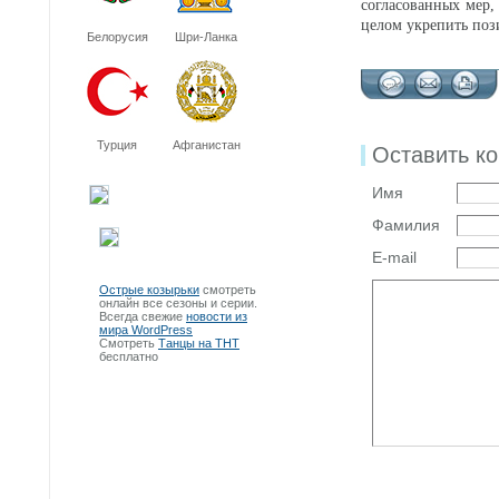
согласованных мер,
целом укрепить поз
Белорусия
Шри-Ланка
Турция
Афганистан
Оставить к
Имя
Фамилия
E-mail
Острые козырьки
смотреть
онлайн все сезоны и серии.
Всегда свежие
новости из
мира WordPress
Смотреть
Танцы на ТНТ
бесплатно