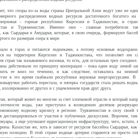
рет, что споры из-за воды страны Центральной Азии ведут уже не один
мерного распределения водных ресурсов достаточного богатого на
 верховья – горные республики Киргизия и Таджикистан, и стра
ахстан и Туркменистан. Именно они – главные потребители та
, как Сырдарья и Амударья, которые, в свою очередь, формируют бассе
ертого по размерам озера в мире.
чало в горах и питаются ледниками, а потому основные водохран
тся на территории Киргизии и Таджикистана, что позволяет им са
ля стран так называемого низовья, то есть, для остальных трех соседних
раны действовали по принципу кооперации – пока одни воду зимой за
вить ее вниз по течению, и как следствие, оставались на зимни
угие в это время снабжали республики верховья энергоресурсами. В 
мовыручки работать перестала, и пятерка государств стала решать водн
, изолированно от других и с ущемлением прав друг друга.
тан, который живет во многом за счет хлопковой отрасли и который нап
аточности воды, уже приступил к возведению десятков резервуар
озможному водному кризису в регионе. Туркменистан в силу своей 
ся дистанцироваться от участия в публичных дискуссиях. Впрочем, там
рвуары, а еще улучшают ирригационную инфраструктуру, чего, кстати, 
рены. Казахстан же, хоть и зависит от ресурсов бассейна Сырдарьи, как 
нную позицию. В этой стране водные артерии стараются не просто со