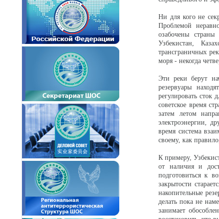
Ни для кого не сек
Проблемой неравно
озабочены страны
Узбекистан, Каз
трансграничных рек
моря - некогда четв
Эти реки берут на
резервуары находя
регулировать сток д
советское время ст
затем летом напра
электроэнергии, др
время система взаи
своему, как правило
К примеру, Узбекис
от наличия и дост
подготовиться к в
закрытости старает
накопительные резе
делать пока не наме
занимает обособле