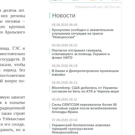
Официальный курс ЦБ России
 десяток лет.
Новости
 них региона
ны низовья –
08.08.2026 06:44
ких крупных
Хуснуллин сообщил о значительном
йн Аральского
улучшении ситуации на трассе
"Новороссия"
08.08.2026 06:22
илища, ГЭС и
Пентагон отстранил генерала,
мостоятельно
отвечавшего за помощь Украине и
фланг НАТО
 государств. В
пасали, чтобы
08.08.2026 06:18
й период без
В Киеве и Днепропетровске произошли
взрывы
постсоветское
ый вопрос по-
08.08.2026 06:13
Bloomberg: США добились от Украины
согласия не бить по КТК в Черном море
рямую зависит
08.08.2026 06:11
ов в попытке
Силы CENTCOM перехватили более 50
традиционной
торговых судов после возобновления
блокады Ирана
 также строят
в Узбекистане
07.08.2026 20:43
и его соседи,
Украинский беспилотник атаковал
турецкий сухогруз возле
хранить, но и
Новороссийска