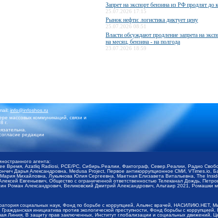
Запрет на экспорт бензина из РФ продлят до 
25.07.2026 17:15
Рынок нефти: логистика диктует цену
25.07.2026 08:51
Власти обсуждают продление запрета на эксп
на месяц, бензина - на полгода
23.07.2026 18:59
mail:
info@infoshos.ru
ре массовых коммуникаций, связи и
8 г.
язательна.
согласие редакции
иностранного агента:
щее Время, Azatliq Radiosi, PCE/PC, Сибирь.Реалии, Фактограф, Север.Реалии, Радио Св
ончич Дарья Александровна, Medusa Project, Первое антикоррупционное СМИ, VTimes.io, 
ария Михайловна, Лукьянова Юлия Сергеевна, Маетная Елизавета Витальевна, The Insid
ексей Евгеньевич, Общество с ограниченной ответственностью Телеканал Дождь, Петров 
н Роман Александрович, Великовский Дмитрий Александрович, Альтаир 2021, Ромашки мо
оратория социальных наук, Фонд по борьбе с коррупцией, Альянс врачей, НАСИЛИЮ.НЕТ, 
Гражданская инициатива против экологической преступности, Фонд борьбы с коррупцией,
чая Линия, В защиту прав заключенных, Институт глобализации и социальных движений,