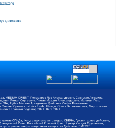
конца года
орт дизтоплива
обода, MEDIUM-ORIENT, Пономарев Лев Александрович, Савицкая Людмила
Баданин Роман Сергеевич, Гликин Максим Александрович, Маняхин Петр
er SIA, Рубин Михаил Аркадьевич, Гройсман Софья Романовна,
Степан Юрьевич, Istories fonds, Шмагун Олеся Валентиновна, Мароховская
нолит, Главный редактор 2021, Вега 2021
Мы против СПИДа, Фонд защиты прав граждан, СВЕЧА, Гуманитарное действие,
 Гражданский Союз, Российский Красный Крест, Центр Хасдей Ерушалаим,
 Центр социально-информационных инициатив Действие, ВМЕСТЕ,