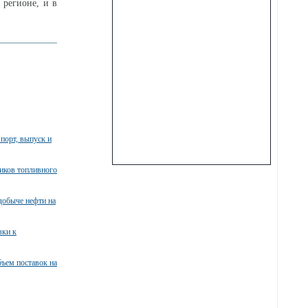
 регионе, и в
порт, выпуск и
ников топливного
добыче нефти на
зки к
бъем поставок на