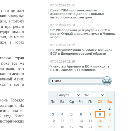
07.08.2026 20:38
итики не дает
Сенат США проголосовал за
законопроект о дополнительных
 национальные
антироссийских санкциях
чий, а потому
07.08.2026 20:34
 и прогресс в
ВС РФ поразили резервуары с ГСМ в
предпринимают
порту Южный и два сухогруза в Черном
гая, не менее
море
иков в горах
07.08.2026 11:22
ВС РФ уничтожили эшелон с техникой
ВСУ в Днепропетровской области
олько стран
07.08.2026 11:16
 пока все же
Членство Армении в ЕС и принципы
литиков, этот
ЕАЭС. Заявления Пашиняна
 как отмечают
ральной Азии.
ках, а вот в
иона. Гораздо
Пн
Вт
Ср
Чт
Пт
Сб
Вс
останций. Их
1
2
изии, она же
3
4
5
6
7
8
9
С куда более
 исторических
10
11
12
13
14
15
16
17
18
19
20
21
22
23