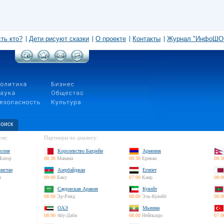
сть кто?
Дети рисуют сказки
О проекте
Контакты
Журнал "ИнфоШО
оиск
ли:
Партнеры по диалогу:
олия
Королевство Бахрейн
Армения
Батор
08:30
Манама
08:30
Ереван
08:3
нистан
Азербайджан
Египет
л
09:00
Баку
07:00
Каир
08:0
Саудовская Аравия
Кувейт
08:00
Эр-Рияд
08:00
Эль-Кувейт
08:0
ОАЭ
Мьянма
08:00
Абу-Даби
08:00
Нейпьидо
07:0