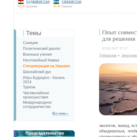
ТАДЖИКИСТАН
УЗБЕКИСТАН
09:00
Душанбе
09:00
Ташкент
Опыт совмес
Темы
для решения
Санкции
Политический диалог
03.05.2017 17:17
Военные учения
Узбекистан
Энергетик
Неспокойный Кавказ
Спецоперация на Украине
Шанхайский дух
Игры Будущего - Казань
2024
Туризм
Чрезвычайные
происшествия
Международное
сотрудничество
Все темы »
экологов, выход, к
объединиться, что
справедливого и эф