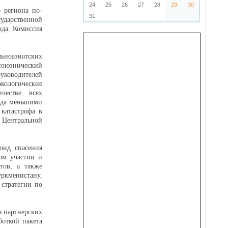
24
25
26
27
28
29
30
о региона по-
31
дарственной
ода. Комиссия
льноазиатских
оюзнический
уководителей
экологические
честве всех
куда меньшими
катастрофа в
и Центральной
онд спасения
ом участии и
ов, а также
уркменистану,
стратегии по
я партнерских
откой пакета