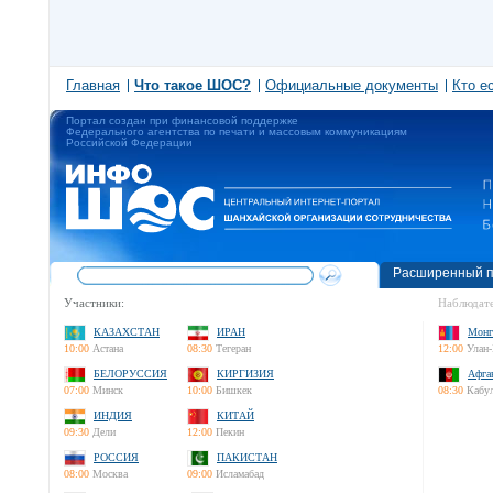
Главная
Что такое ШОС?
Официальные документы
Кто е
Портал создан при финансовой поддержке
Федерального агентства по печати и массовым коммуникациям
Российской Федерации
Расширенный п
Участники:
Наблюдате
КАЗАХСТАН
ИРАН
Монг
10:00
Астана
08:30
Тегеран
12:00
Улан-
БЕЛОРУССИЯ
КИРГИЗИЯ
Афга
07:00
Минск
10:00
Бишкек
08:30
Кабу
ИНДИЯ
КИТАЙ
09:30
Дели
12:00
Пекин
РОССИЯ
ПАКИСТАН
08:00
Москва
09:00
Исламабад