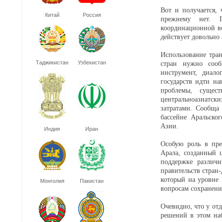
Вот и получается,
Китай
Россия
прежнему нет. П
координационной в
действует довольно 
Использование тран
Таджикистан
Узбекистан
стран нужно сооб
инструмент, диало
государств идти на
проблемы, сущес
центральноазиатски
затратами. Сообща
бассейне Аральског
Азии.
Индия
Иран
Особую роль в пре
Арала, созданный 
поддержке различ
правительств стран
который на уровне
Монголия
Пакистан
вопросам сохранени
Очевидно, что у от
решений в этом на