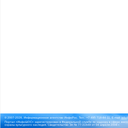
© 2007-2026, Информационное агентство ИнфоРос. Тел.: +7 495 718-84-11, E-mail:
info
Портал «ИнфоШОС» зарегистрирован в Федеральной службе по надзору в сфере массо
охраны культурного наследия. Свидетельство Эл № 77-31649 от 04 апреля 2008 г.