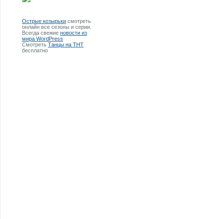
Острые козырьки
смотреть
онлайн все сезоны и серии.
Всегда свежие
новости из
мира WordPress
Смотреть
Танцы на ТНТ
бесплатно