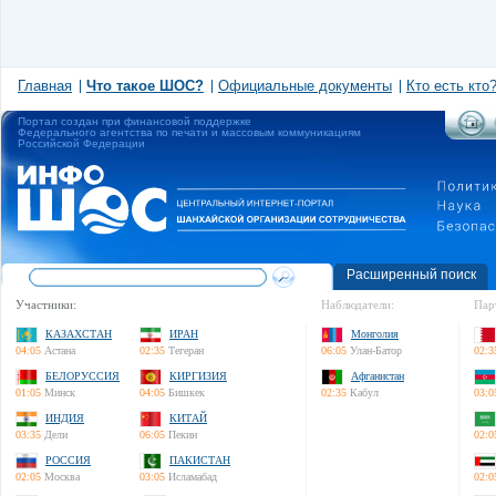
Главная
Что такое ШОС?
Официальные документы
Кто есть кто
Портал создан при финансовой поддержке
Федерального агентства по печати и массовым коммуникациям
Российской Федерации
Расширенный поиск
Участники:
Наблюдатели:
Пар
КАЗАХСТАН
ИРАН
Монголия
04:05
Астана
02:35
Тегеран
06:05
Улан-Батор
02:3
БЕЛОРУССИЯ
КИРГИЗИЯ
Афганистан
01:05
Минск
04:05
Бишкек
02:35
Кабул
03:0
ИНДИЯ
КИТАЙ
03:35
Дели
06:05
Пекин
02:0
РОССИЯ
ПАКИСТАН
02:05
Москва
03:05
Исламабад
02:0