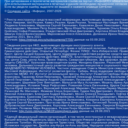
При цитировании и перепечатке материалов ссылка на портал «ИнфоШОС» обязательн
Для использования материалов в печатных изданиях необходимо письменное согласие
Если вы увидели ошибку, выделите ее мышкой и нажмите клавиши Ctrl+Enter
©
Создание сайта
- Инфорос, 2007-2026
* Реестр иностранных средств массовой информации, выполняющих функции иностранн
Голос Америки, Idel.Реалии, Кавказ.Реалии, Крым.Реалии, Телеканал Настоящее Время
Людмила Алексеевна, Маркелов Сергей Евгеньевич, Камалягин Денис Николаевич, Апах
Александрович, Маняхин Петр Борисович, Ярош Юлия Петровна, Чуракова Ольга Влади
Гройсман Софья Романовна, Рождественский Илья Дмитриевич, Апухтина Юлия Владимир
Шмагун Олеся Валентиновна, Мароховская Алеся Алексеевна, Долинина Ирина Никола
редактор 2021, Вега 2021
Источник:
https://minjust.gov.ru/ru/documents/7755/
данные на
03.09.2021
* Сведения реестра НКО, выполняющих функции иностранного агента:
Фонд защиты прав граждан Штаб, Институт права и публичной политики, Лаборатория
Гуманитарное действие, Открытый Петербург, Феникс ПЛЮС, Лига Избирателей, Правов
Крест, Центр Хасдей Ерушалаим, Центр поддержки и содействия развитию средств мас
информационных инициатив Действие, ВМЕСТЕ, Благотворительный фонд охраны здоров
Так, центр Сова, центр Анна, Проект Апрель, Самарская губерния, Эра здоровья, пр
защиты СИБАЛЬТ, Уральская правозащитная группа, Женщины Евразии, Рязанский Мемо
человека, Дальневосточный центр развития гражданских инициатив и социального пар
АКАДЕМИЯ ПО ПРАВАМ ЧЕЛОВЕКА, Частное учреждение Совета Министров северных стр
Массовой Информации, Институт развития прессы - Сибирь, Фонд поддержки свободы 
агентство МЕМО. РУ, Институт региональной прессы, Институт Развития Свободы Инф
Борисовна, Таранова Юлия Николаевна, Туровский Александр Алексеевич, Васильева 
Сергей Георгиевич, Пивоваров Андрей Сергеевич, Писемский Евгений Александрович,
Викторович, Шарипков Олег Викторович, Мальсагов Муса Асланович, Мошель Ирина Ар
Александровна, Исламов Тимур Рифгатович, Романова Ольга Евгеньевна, Щаров Серг
Паутов Юрий Анатольевич, Верховский Александр Маркович, Пислакова-Паркер Марина
Рачинский Ян Збигневич, Жемкова Елена Борисовна, Гудков Лев Дмитриевич, Иллари
Николай Алексеевич, Блинушов Андрей Юрьевич, Мосин Алексей Геннадьевич, Гефтер
Владимировна, Баженова Светлана Куприяновна, Исаев Сергей Владимирович, Максим
Буртина Елена Юрьевна, Гендель Людмила Залмановна, Кокорина Екатерина Алексеев
Подузов Сергей Васильевич, Протасова Ирина Вячеславовна, Литинский Леонид Борис
Добровольская Анна Дмитриевна, Королева Александра Евгеньевна, Смирнов Владими
Петрович, Полякова Мара Федоровна, Резник Генри Маркович, Захаров Герман Конста
Источник:
http://unro.minjust.ru/NKOForeignAgent.aspx
данные на
28.08.2021
* Единый федеральный список организаций, в том числе иностранных и международны
Высший военный Маджлисуль Шура, Конгресс народов Ичкерии и Дагестана, Аль-Каида, 
Движение Талибан, Исламская партия Туркестана, Общество социальных реформ, Общес
Исламское государство, Джабха аль-Нусра ли-Ахль аш-Шам, Народное ополчение имен