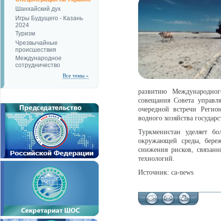
Шанхайский дух
Игры Будущего - Казань
2024
Туризм
Чрезвычайные
происшествия
Международное
сотрудничество
Все темы »
развитию Международног
совещания Совета управл
очередной встречи Регио
водного хозяйства государ
Туркменистан уделяет б
окружающей среды, береж
снижения рисков, связан
технологий.
Источник: ca-news