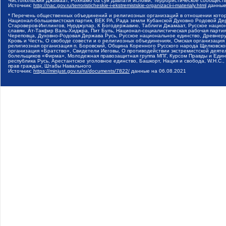
Чистопольский Джамаат, Рохнамо ба суи давлати исломи, Террористическое сообщест
Источник:
http://nac.gov.ru/terroristicheskie-i-ekstremistskie-organizacii-i-materialy.html
данные
* Перечень общественных объединений и религиозных организаций в отношении котор
Национал-большевистская партия, ВЕК РА, Рада земли Кубанской Духовно Родовой Де
Староверов-Инглингов, Нурджулар, К Богодержавию, Таблиги Джамаат, Русское наци
славян, Ат-Такфир Валь-Хиджра, Пит Буль, Национал-социалистическая рабочая парт
Череповца, Духовно-Родовая Держава Русь, Русское национальное единство, Древнер
Кровь и Честь, О свободе совести и о религиозных объединениях, Омская организаци
религиозная организация п. Боровский, Община Коренного Русского народа Щелковског
организация «Братство», Свидетели Иеговы, О противодействии экстремистской деяте
болельщиков «Фирма», Молодежная правозащитная группа МПГ, Курсом Правды и Единен
республика Русь, Арестантское уголовное единство, Башкорт, Нация и свобода, W.H.С
прав граждан, Штабы Навального
Источник:
https://minjust.gov.ru/ru/documents/7822/
данные на
06.08.2021