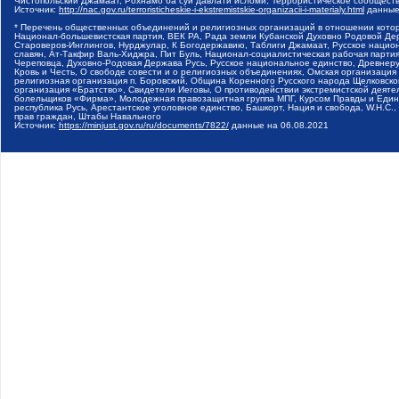
Чистопольский Джамаат, Рохнамо ба суи давлати исломи, Террористическое сообщест
Источник:
http://nac.gov.ru/terroristicheskie-i-ekstremistskie-organizacii-i-materialy.html
данные
* Перечень общественных объединений и религиозных организаций в отношении котор
Национал-большевистская партия, ВЕК РА, Рада земли Кубанской Духовно Родовой Де
Староверов-Инглингов, Нурджулар, К Богодержавию, Таблиги Джамаат, Русское наци
славян, Ат-Такфир Валь-Хиджра, Пит Буль, Национал-социалистическая рабочая парт
Череповца, Духовно-Родовая Держава Русь, Русское национальное единство, Древнер
Кровь и Честь, О свободе совести и о религиозных объединениях, Омская организаци
религиозная организация п. Боровский, Община Коренного Русского народа Щелковског
организация «Братство», Свидетели Иеговы, О противодействии экстремистской деяте
болельщиков «Фирма», Молодежная правозащитная группа МПГ, Курсом Правды и Единен
республика Русь, Арестантское уголовное единство, Башкорт, Нация и свобода, W.H.С
прав граждан, Штабы Навального
Источник:
https://minjust.gov.ru/ru/documents/7822/
данные на
06.08.2021