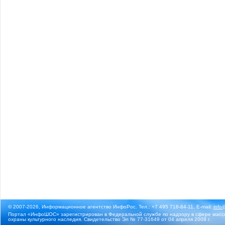
© 2007-2026, Информационное агентство ИнфоРос. Тел.: +7 495 718-84-11, E-mail:
info
Портал «ИнфоШОС» зарегистрирован в Федеральной службе по надзору в сфере массо
охраны культурного наследия. Свидетельство Эл № 77-31649 от 04 апреля 2008 г.