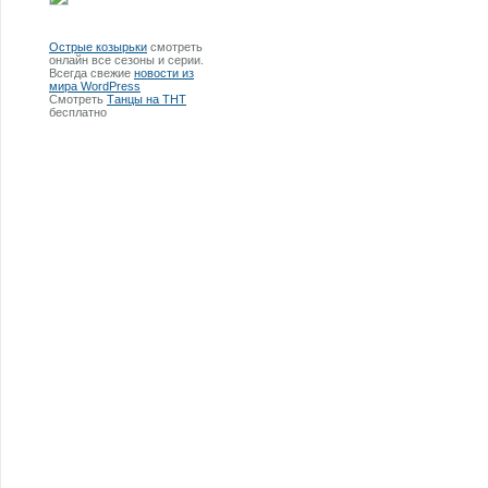
Острые козырьки
смотреть
онлайн все сезоны и серии.
Всегда свежие
новости из
мира WordPress
Смотреть
Танцы на ТНТ
бесплатно