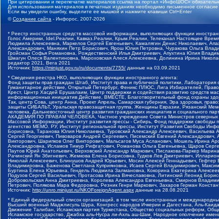
При цитировании и перепечатке материалов ссылка на портал «ИнфоШОС» обязательн
Для использования материалов в печатных изданиях необходимо письменное согласие
Если вы увидели ошибку, выделите ее мышкой и нажмите клавиши Ctrl+Enter
©
Создание сайта
- Инфорос, 2007-2026
* Реестр иностранных средств массовой информации, выполняющих функции иностранн
Голос Америки, Idel.Реалии, Кавказ.Реалии, Крым.Реалии, Телеканал Настоящее Время
Людмила Алексеевна, Маркелов Сергей Евгеньевич, Камалягин Денис Николаевич, Апах
Александрович, Маняхин Петр Борисович, Ярош Юлия Петровна, Чуракова Ольга Влади
Гройсман Софья Романовна, Рождественский Илья Дмитриевич, Апухтина Юлия Владимир
Шмагун Олеся Валентиновна, Мароховская Алеся Алексеевна, Долинина Ирина Никола
редактор 2021, Вега 2021
Источник:
https://minjust.gov.ru/ru/documents/7755/
данные на
03.09.2021
* Сведения реестра НКО, выполняющих функции иностранного агента:
Фонд защиты прав граждан Штаб, Институт права и публичной политики, Лаборатория
Гуманитарное действие, Открытый Петербург, Феникс ПЛЮС, Лига Избирателей, Правов
Крест, Центр Хасдей Ерушалаим, Центр поддержки и содействия развитию средств мас
информационных инициатив Действие, ВМЕСТЕ, Благотворительный фонд охраны здоров
Так, центр Сова, центр Анна, Проект Апрель, Самарская губерния, Эра здоровья, пр
защиты СИБАЛЬТ, Уральская правозащитная группа, Женщины Евразии, Рязанский Мемо
человека, Дальневосточный центр развития гражданских инициатив и социального пар
АКАДЕМИЯ ПО ПРАВАМ ЧЕЛОВЕКА, Частное учреждение Совета Министров северных стр
Массовой Информации, Институт развития прессы - Сибирь, Фонд поддержки свободы 
агентство МЕМО. РУ, Институт региональной прессы, Институт Развития Свободы Инф
Борисовна, Таранова Юлия Николаевна, Туровский Александр Алексеевич, Васильева 
Сергей Георгиевич, Пивоваров Андрей Сергеевич, Писемский Евгений Александрович,
Викторович, Шарипков Олег Викторович, Мальсагов Муса Асланович, Мошель Ирина Ар
Александровна, Исламов Тимур Рифгатович, Романова Ольга Евгеньевна, Щаров Серг
Паутов Юрий Анатольевич, Верховский Александр Маркович, Пислакова-Паркер Марина
Рачинский Ян Збигневич, Жемкова Елена Борисовна, Гудков Лев Дмитриевич, Иллари
Николай Алексеевич, Блинушов Андрей Юрьевич, Мосин Алексей Геннадьевич, Гефтер
Владимировна, Баженова Светлана Куприяновна, Исаев Сергей Владимирович, Максим
Буртина Елена Юрьевна, Гендель Людмила Залмановна, Кокорина Екатерина Алексеев
Подузов Сергей Васильевич, Протасова Ирина Вячеславовна, Литинский Леонид Борис
Добровольская Анна Дмитриевна, Королева Александра Евгеньевна, Смирнов Владими
Петрович, Полякова Мара Федоровна, Резник Генри Маркович, Захаров Герман Конста
Источник:
http://unro.minjust.ru/NKOForeignAgent.aspx
данные на
28.08.2021
* Единый федеральный список организаций, в том числе иностранных и международны
Высший военный Маджлисуль Шура, Конгресс народов Ичкерии и Дагестана, Аль-Каида, 
Движение Талибан, Исламская партия Туркестана, Общество социальных реформ, Общес
Исламское государство, Джабха аль-Нусра ли-Ахль аш-Шам, Народное ополчение имен