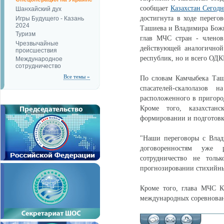
сообщает
Казахстан Сегодн
Шанхайский дух
достигнута в ходе перег
Игры Будущего - Казань
2024
Ташиева и Владимира Божко
Туризм
глав МЧС стран - членов
Чрезвычайные
действующей аналогичной 
происшествия
республик, но и всего ОДК
Международное
сотрудничество
Все темы »
По словам Камчыбека Таши
спасателей-скалолазов 
расположенного в пригоро
Кроме того, казахстан
формировании и подготовке
"Наши переговоры с Влад
договоренностям уже р
сотрудничество не толь
прогнозировании стихийных
Кроме того, глава МЧС К
международных соревнован