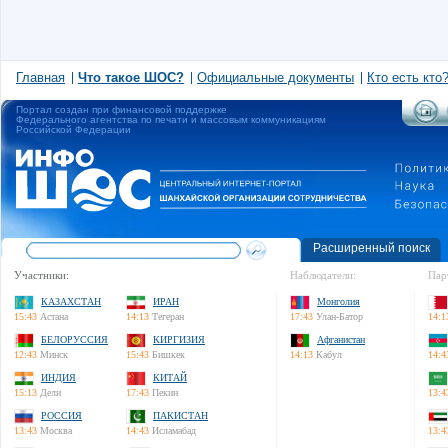
Главная
Что такое ШОС?
Официальные документы
Кто есть кто
Портал создан при финансовой поддержке
Федерального агентства по печати и массовым коммуникациям
Российской Федерации
Расширенный поиск
Участники:
Наблюдатели:
Пар
КАЗАХСТАН
ИРАН
Монголия
15:43
Астана
14:13
Тегеран
17:43
Улан-Батор
14:1
БЕЛОРУССИЯ
КИРГИЗИЯ
Афганистан
12:43
Минск
15:43
Бишкек
14:13
Кабул
14:4
ИНДИЯ
КИТАЙ
15:13
Дели
17:43
Пекин
13:4
РОССИЯ
ПАКИСТАН
13:43
Москва
14:43
Исламабад
13:4