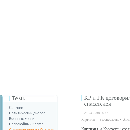
КР и РК договори
Темы
спасателей
Санкции
Политический диалог
28.03.2008 09:54
Военные учения
Киргизия
Безопаcность
Анти
Неспокойный Кавказ
Киргизия и Казахстан созд
Спецоперация на Украине