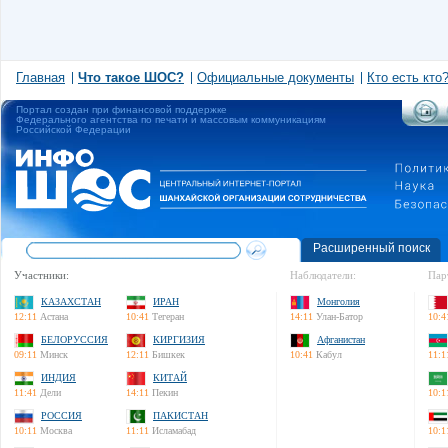
Главная
Что такое ШОС?
Официальные документы
Кто есть кто
Портал создан при финансовой поддержке
Федерального агентства по печати и массовым коммуникациям
Российской Федерации
Расширенный поиск
Участники:
Наблюдатели:
Пар
КАЗАХСТАН
ИРАН
Монголия
12:11
Астана
10:41
Тегеран
14:11
Улан-Батор
10:4
БЕЛОРУССИЯ
КИРГИЗИЯ
Афганистан
09:11
Минск
12:11
Бишкек
10:41
Кабул
11:1
ИНДИЯ
КИТАЙ
11:41
Дели
14:11
Пекин
10:1
РОССИЯ
ПАКИСТАН
10:11
Москва
11:11
Исламабад
10:1