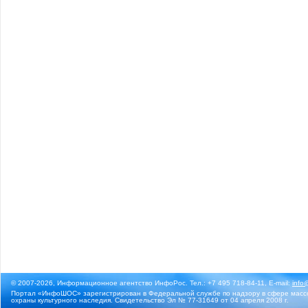
© 2007-2026, Информационное агентство ИнфоРос. Тел.: +7 495 718-84-11, E-mail:
info
Портал «ИнфоШОС» зарегистрирован в Федеральной службе по надзору в сфере массо
охраны культурного наследия. Свидетельство Эл № 77-31649 от 04 апреля 2008 г.