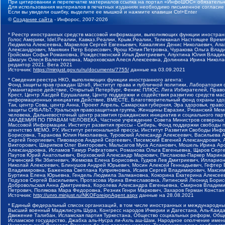
При цитировании и перепечатке материалов ссылка на портал «ИнфоШОС» обязательн
Для использования материалов в печатных изданиях необходимо письменное согласие
Если вы увидели ошибку, выделите ее мышкой и нажмите клавиши Ctrl+Enter
©
Создание сайта
- Инфорос, 2007-2026
* Реестр иностранных средств массовой информации, выполняющих функции иностранн
Голос Америки, Idel.Реалии, Кавказ.Реалии, Крым.Реалии, Телеканал Настоящее Время
Людмила Алексеевна, Маркелов Сергей Евгеньевич, Камалягин Денис Николаевич, Апах
Александрович, Маняхин Петр Борисович, Ярош Юлия Петровна, Чуракова Ольга Влади
Гройсман Софья Романовна, Рождественский Илья Дмитриевич, Апухтина Юлия Владимир
Шмагун Олеся Валентиновна, Мароховская Алеся Алексеевна, Долинина Ирина Никола
редактор 2021, Вега 2021
Источник:
https://minjust.gov.ru/ru/documents/7755/
данные на
03.09.2021
* Сведения реестра НКО, выполняющих функции иностранного агента:
Фонд защиты прав граждан Штаб, Институт права и публичной политики, Лаборатория
Гуманитарное действие, Открытый Петербург, Феникс ПЛЮС, Лига Избирателей, Правов
Крест, Центр Хасдей Ерушалаим, Центр поддержки и содействия развитию средств мас
информационных инициатив Действие, ВМЕСТЕ, Благотворительный фонд охраны здоров
Так, центр Сова, центр Анна, Проект Апрель, Самарская губерния, Эра здоровья, пр
защиты СИБАЛЬТ, Уральская правозащитная группа, Женщины Евразии, Рязанский Мемо
человека, Дальневосточный центр развития гражданских инициатив и социального пар
АКАДЕМИЯ ПО ПРАВАМ ЧЕЛОВЕКА, Частное учреждение Совета Министров северных стр
Массовой Информации, Институт развития прессы - Сибирь, Фонд поддержки свободы 
агентство МЕМО. РУ, Институт региональной прессы, Институт Развития Свободы Инф
Борисовна, Таранова Юлия Николаевна, Туровский Александр Алексеевич, Васильева 
Сергей Георгиевич, Пивоваров Андрей Сергеевич, Писемский Евгений Александрович,
Викторович, Шарипков Олег Викторович, Мальсагов Муса Асланович, Мошель Ирина Ар
Александровна, Исламов Тимур Рифгатович, Романова Ольга Евгеньевна, Щаров Серг
Паутов Юрий Анатольевич, Верховский Александр Маркович, Пислакова-Паркер Марина
Рачинский Ян Збигневич, Жемкова Елена Борисовна, Гудков Лев Дмитриевич, Иллари
Николай Алексеевич, Блинушов Андрей Юрьевич, Мосин Алексей Геннадьевич, Гефтер
Владимировна, Баженова Светлана Куприяновна, Исаев Сергей Владимирович, Максим
Буртина Елена Юрьевна, Гендель Людмила Залмановна, Кокорина Екатерина Алексеев
Подузов Сергей Васильевич, Протасова Ирина Вячеславовна, Литинский Леонид Борис
Добровольская Анна Дмитриевна, Королева Александра Евгеньевна, Смирнов Владими
Петрович, Полякова Мара Федоровна, Резник Генри Маркович, Захаров Герман Конста
Источник:
http://unro.minjust.ru/NKOForeignAgent.aspx
данные на
28.08.2021
* Единый федеральный список организаций, в том числе иностранных и международны
Высший военный Маджлисуль Шура, Конгресс народов Ичкерии и Дагестана, Аль-Каида, 
Движение Талибан, Исламская партия Туркестана, Общество социальных реформ, Общес
Исламское государство, Джабха аль-Нусра ли-Ахль аш-Шам, Народное ополчение имен