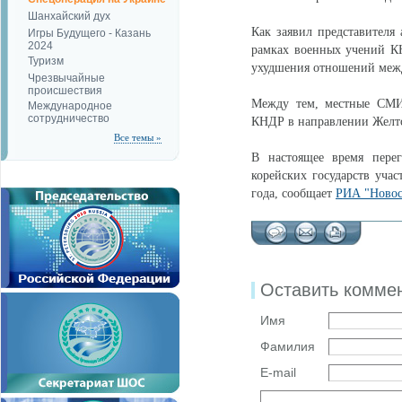
Шанхайский дух
Как заявил представителя
Игры Будущего - Казань
2024
рамках военных учений КН
Туризм
ухудшения отношений меж
Чрезвычайные
происшествия
Между тем, местные СМИ 
Международное
сотрудничество
КНДР в направлении Желто
Все темы »
В настоящее время пере
корейских государств уча
года, сообщает
РИА "Новос
Оставить комме
Имя
Фамилия
E-mail