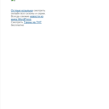
Острые козырьки
смотреть
онлайн все сезоны и серии.
Всегда свежие
новости из
мира WordPress
Смотреть
Танцы на ТНТ
бесплатно