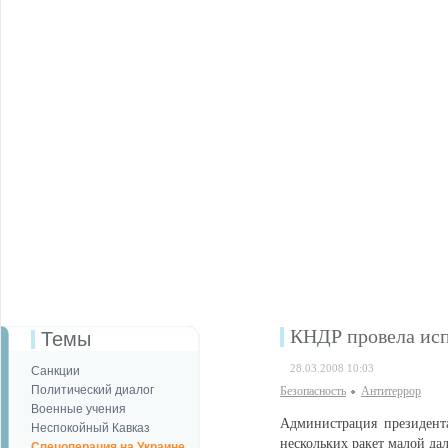
КНДР провела исп
Темы
28.03.2008 10:03
Санкции
Политический диалог
Безопаcность
Антитеррор
Военные учения
Администрация президент
Неспокойный Кавказ
нескольких ракет малой да
Спецоперация на Украине