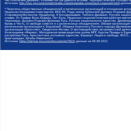
Чистопольский Джамаат, Рохнамо ба суи давлати исломи, Террористическое сообщест
Источник:
http://nac.gov.ru/terroristicheskie-i-ekstremistskie-organizacii-i-materialy.html
данные
* Перечень общественных объединений и религиозных организаций в отношении котор
Национал-большевистская партия, ВЕК РА, Рада земли Кубанской Духовно Родовой Де
Староверов-Инглингов, Нурджулар, К Богодержавию, Таблиги Джамаат, Русское наци
славян, Ат-Такфир Валь-Хиджра, Пит Буль, Национал-социалистическая рабочая парт
Череповца, Духовно-Родовая Держава Русь, Русское национальное единство, Древнер
Кровь и Честь, О свободе совести и о религиозных объединениях, Омская организаци
религиозная организация п. Боровский, Община Коренного Русского народа Щелковског
организация «Братство», Свидетели Иеговы, О противодействии экстремистской деяте
болельщиков «Фирма», Молодежная правозащитная группа МПГ, Курсом Правды и Единен
республика Русь, Арестантское уголовное единство, Башкорт, Нация и свобода, W.H.С
прав граждан, Штабы Навального
Источник:
https://minjust.gov.ru/ru/documents/7822/
данные на
06.08.2021