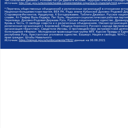
Чистопольский Джамаат, Рохнамо ба суи давлати исломи, Террористическое сообщест
Источник:
http://nac.gov.ru/terroristicheskie-i-ekstremistskie-organizacii-i-materialy.html
данные
* Перечень общественных объединений и религиозных организаций в отношении котор
Национал-большевистская партия, ВЕК РА, Рада земли Кубанской Духовно Родовой Де
Староверов-Инглингов, Нурджулар, К Богодержавию, Таблиги Джамаат, Русское наци
славян, Ат-Такфир Валь-Хиджра, Пит Буль, Национал-социалистическая рабочая парт
Череповца, Духовно-Родовая Держава Русь, Русское национальное единство, Древнер
Кровь и Честь, О свободе совести и о религиозных объединениях, Омская организаци
религиозная организация п. Боровский, Община Коренного Русского народа Щелковског
организация «Братство», Свидетели Иеговы, О противодействии экстремистской деяте
болельщиков «Фирма», Молодежная правозащитная группа МПГ, Курсом Правды и Единен
республика Русь, Арестантское уголовное единство, Башкорт, Нация и свобода, W.H.С
прав граждан, Штабы Навального
Источник:
https://minjust.gov.ru/ru/documents/7822/
данные на
06.08.2021