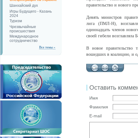
правительство и нового пр
Шанхайский дух
Игры Будущего - Казань
2024
Девять министров правит
Туризм
лига (ПМЛ-Н), возглав
Чрезвычайные
одиннадцать членов новог
происшествия
своей гибели возглавляла Б
Международное
сотрудничество
Все темы »
В новое правительство 
вошедших в коалицию, и о
Оставить комме
Имя
Фамилия
E-mail