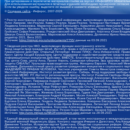
При цитировании и перепечатке материалов ссылка на портал «ИнфоШОС» обязательн
Для использования материалов в печатных изданиях необходимо письменное согласие
Если вы увидели ошибку, выделите ее мышкой и нажмите клавиши Ctrl+Enter
©
Создание сайта
- Инфорос, 2007-2026
* Реестр иностранных средств массовой информации, выполняющих функции иностранн
Голос Америки, Idel.Реалии, Кавказ.Реалии, Крым.Реалии, Телеканал Настоящее Время
Людмила Алексеевна, Маркелов Сергей Евгеньевич, Камалягин Денис Николаевич, Апах
Александрович, Маняхин Петр Борисович, Ярош Юлия Петровна, Чуракова Ольга Влади
Гройсман Софья Романовна, Рождественский Илья Дмитриевич, Апухтина Юлия Владимир
Шмагун Олеся Валентиновна, Мароховская Алеся Алексеевна, Долинина Ирина Никола
редактор 2021, Вега 2021
Источник:
https://minjust.gov.ru/ru/documents/7755/
данные на
03.09.2021
* Сведения реестра НКО, выполняющих функции иностранного агента:
Фонд защиты прав граждан Штаб, Институт права и публичной политики, Лаборатория
Гуманитарное действие, Открытый Петербург, Феникс ПЛЮС, Лига Избирателей, Правов
Крест, Центр Хасдей Ерушалаим, Центр поддержки и содействия развитию средств мас
информационных инициатив Действие, ВМЕСТЕ, Благотворительный фонд охраны здоров
Так, центр Сова, центр Анна, Проект Апрель, Самарская губерния, Эра здоровья, пр
защиты СИБАЛЬТ, Уральская правозащитная группа, Женщины Евразии, Рязанский Мемо
человека, Дальневосточный центр развития гражданских инициатив и социального пар
АКАДЕМИЯ ПО ПРАВАМ ЧЕЛОВЕКА, Частное учреждение Совета Министров северных стр
Массовой Информации, Институт развития прессы - Сибирь, Фонд поддержки свободы 
агентство МЕМО. РУ, Институт региональной прессы, Институт Развития Свободы Инф
Борисовна, Таранова Юлия Николаевна, Туровский Александр Алексеевич, Васильева 
Сергей Георгиевич, Пивоваров Андрей Сергеевич, Писемский Евгений Александрович,
Викторович, Шарипков Олег Викторович, Мальсагов Муса Асланович, Мошель Ирина Ар
Александровна, Исламов Тимур Рифгатович, Романова Ольга Евгеньевна, Щаров Серг
Паутов Юрий Анатольевич, Верховский Александр Маркович, Пислакова-Паркер Марина
Рачинский Ян Збигневич, Жемкова Елена Борисовна, Гудков Лев Дмитриевич, Иллари
Николай Алексеевич, Блинушов Андрей Юрьевич, Мосин Алексей Геннадьевич, Гефтер
Владимировна, Баженова Светлана Куприяновна, Исаев Сергей Владимирович, Максим
Буртина Елена Юрьевна, Гендель Людмила Залмановна, Кокорина Екатерина Алексеев
Подузов Сергей Васильевич, Протасова Ирина Вячеславовна, Литинский Леонид Борис
Добровольская Анна Дмитриевна, Королева Александра Евгеньевна, Смирнов Владими
Петрович, Полякова Мара Федоровна, Резник Генри Маркович, Захаров Герман Конста
Источник:
http://unro.minjust.ru/NKOForeignAgent.aspx
данные на
28.08.2021
* Единый федеральный список организаций, в том числе иностранных и международны
Высший военный Маджлисуль Шура, Конгресс народов Ичкерии и Дагестана, Аль-Каида, 
Движение Талибан, Исламская партия Туркестана, Общество социальных реформ, Общес
Исламское государство, Джабха аль-Нусра ли-Ахль аш-Шам, Народное ополчение имен