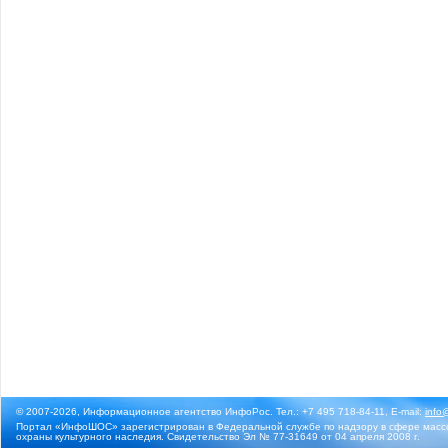
© 2007-2026, Информационное агентство ИнфоРос. Тел.: +7 495 718-84-11, E-mail:
info
Портал «ИнфоШОС» зарегистрирован в Федеральной службе по надзору в сфере массо
охраны культурного наследия. Свидетельство Эл № 77-31649 от 04 апреля 2008 г.