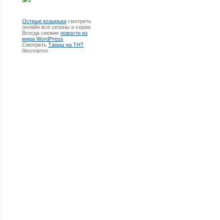
Острые козырьки
смотреть
онлайн все сезоны и серии.
Всегда свежие
новости из
мира WordPress
Смотреть
Танцы на ТНТ
бесплатно