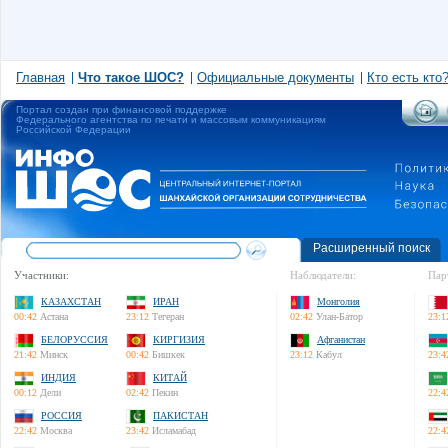
Главная
Что такое ШОС?
Официальные документы
Кто есть кто
Портал создан при финансовой поддержке
Федерального агентства по печати и массовым коммуникациям
Российской Федерации
Расширенный поиск
Участники:
Наблюдатели:
Пар
КАЗАХСТАН
ИРАН
Монголия
00:42
Астана
23:12
Тегеран
02:42
Улан-Батор
23:1
БЕЛОРУССИЯ
КИРГИЗИЯ
Афганистан
21:42
Минск
00:42
Бишкек
23:12
Кабул
23:4
ИНДИЯ
КИТАЙ
00:12
Дели
02:42
Пекин
22:4
РОССИЯ
ПАКИСТАН
22:42
Москва
23:42
Исламабад
22:4