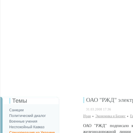
ОАО "РЖД" элект
Темы
31.03.2008 17:36
Санкции
Политический диалог
Иран
Экономика и Бизнес
Е
Военные учения
ОАО "РЖД" подписало к
Неспокойный Кавказ
железнодорожной линии 
Спецоперация на Украине