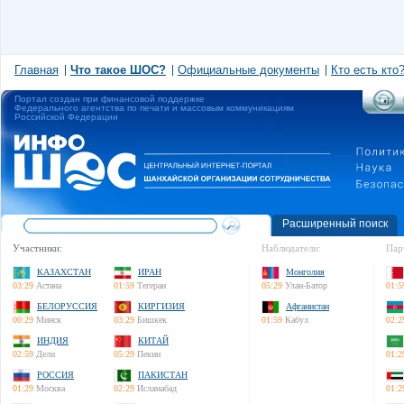
Главная
Что такое ШОС?
Официальные документы
Кто есть кто
Портал создан при финансовой поддержке
Федерального агентства по печати и массовым коммуникациям
Российской Федерации
Расширенный поиск
Участники:
Наблюдатели:
Пар
КАЗАХСТАН
ИРАН
Монголия
03:29
Астана
01:59
Тегеран
05:29
Улан-Батор
01:5
БЕЛОРУССИЯ
КИРГИЗИЯ
Афганистан
00:29
Минск
03:29
Бишкек
01:59
Кабул
02:2
ИНДИЯ
КИТАЙ
02:59
Дели
05:29
Пекин
01:2
РОССИЯ
ПАКИСТАН
01:29
Москва
02:29
Исламабад
01:2