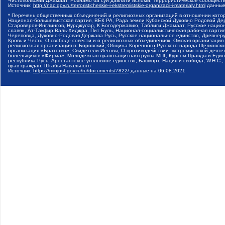
Чистопольский Джамаат, Рохнамо ба суи давлати исломи, Террористическое сообщест
Источник:
http://nac.gov.ru/terroristicheskie-i-ekstremistskie-organizacii-i-materialy.html
данные
* Перечень общественных объединений и религиозных организаций в отношении котор
Национал-большевистская партия, ВЕК РА, Рада земли Кубанской Духовно Родовой Де
Староверов-Инглингов, Нурджулар, К Богодержавию, Таблиги Джамаат, Русское наци
славян, Ат-Такфир Валь-Хиджра, Пит Буль, Национал-социалистическая рабочая парт
Череповца, Духовно-Родовая Держава Русь, Русское национальное единство, Древнер
Кровь и Честь, О свободе совести и о религиозных объединениях, Омская организаци
религиозная организация п. Боровский, Община Коренного Русского народа Щелковског
организация «Братство», Свидетели Иеговы, О противодействии экстремистской деяте
болельщиков «Фирма», Молодежная правозащитная группа МПГ, Курсом Правды и Единен
республика Русь, Арестантское уголовное единство, Башкорт, Нация и свобода, W.H.С
прав граждан, Штабы Навального
Источник:
https://minjust.gov.ru/ru/documents/7822/
данные на
06.08.2021