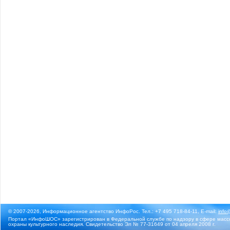
© 2007-2026, Информационное агентство ИнфоРос. Тел.: +7 495 718-84-11, E-mail:
info
Портал «ИнфоШОС» зарегистрирован в Федеральной службе по надзору в сфере массо
охраны культурного наследия. Свидетельство Эл № 77-31649 от 04 апреля 2008 г.