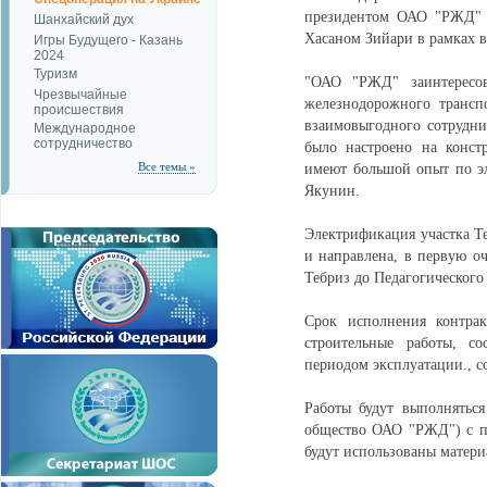
президентом ОАО "РЖД" 
Шанхайский дух
Хасаном Зийари в рамках 
Игры Будущего - Казань
2024
Туризм
"ОАО "РЖД" заинтересова
Чрезвычайные
железнодорожного трансп
происшествия
взаимовыгодного сотрудн
Международное
сотрудничество
было настроено на конст
Все темы »
имеют большой опыт по э
Якунин.
Электрификация участка Те
и направлена, в первую оч
Тебриз до Педагогического
Срок исполнения контрак
строительные работы, с
периодом эксплуатации., 
Работы будут выполняться
общество ОАО "РЖД") с пр
будут использованы матери