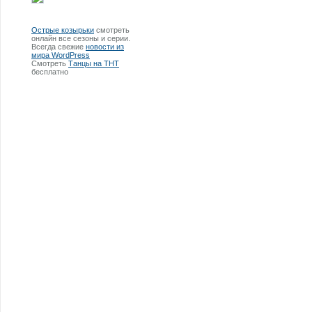
Острые козырьки
смотреть
онлайн все сезоны и серии.
Всегда свежие
новости из
мира WordPress
Смотреть
Танцы на ТНТ
бесплатно