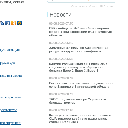
раницы, общая
Официальный курс ЦБ России
Новости
06.08.2026 07:50
СКР сообщил о 640 погибших мирных
жителях при вторжении ВСУ в Курскую
область
06.08.2026 06:42
Залужный заявил, что Киев исчерпал
нсультативную
ресурс вооружений в конфликте
06.08.2026 06:35
оружия для
Кабмин РФ разрешил до 1 июля 2027
года импорт, выпуск и обращение
бензина Евро 2, Евро 3, Евро 4
гаду на границе
06.08.2026 06:32
Российские войска взяли под контроль
село Зарница в Запорожской области
06.08.2026 06:28
пуск крылатой
ТАСС подсчитал потери Украины от
блокады портов
ространство
05.08.2026 17:03
Китай усилил контроль за экспортом в
США товаров двойного назначения,
связанных с БПЛА
ная ситуация и