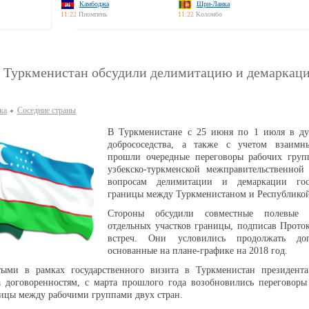
Камбоджа
Шри-Ланка
11:22
Пномпень
11:22
Коломбо
и Туркменистан обсудили делимитацию и демаркац
ка
Соседние страны
В Туркменистане с 25 июня по 1 июля в д
добрососедства, а также с учетом взаимн
прошли очередные переговоры рабочих груп
узбекско-туркменской межправительственной
вопросам делимитации и демаркации госу
границы между Туркменистаном и Республикой
Стороны обсудили совместные полевые о
отдельных участков границы, подписав Прото
встреч. Они условились продолжать дого
основанные на плане-графике на 2018 год.
тыми в рамках государственного визита в Туркменистан президента
 договоренностям, с марта прошлого года возобновились переговоры
ицы между рабочими группами двух стран.