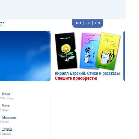
RU
EN
CN
С"
Непал
2
Катманду
Катар
2
Доха
Мальдивы
2
Мале
Турция
2
Анкара