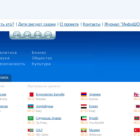
сть кто?
Дети рисуют сказки
О проекте
Контакты
Журнал "ИнфоШО
оиск
ли:
Партнеры по диалогу:
олия
Королевство Бахрейн
Армения
Батор
08:52
Манама
08:52
Ереван
08:5
нистан
Азербайджан
Египет
л
09:22
Баку
07:22
Каир
08:2
Саудовская Аравия
Кувейт
08:22
Эр-Рияд
08:22
Эль-Кувейт
08:2
ОАЭ
Мьянма
08:22
Абу-Даби
08:22
Нейпьидо
07:2