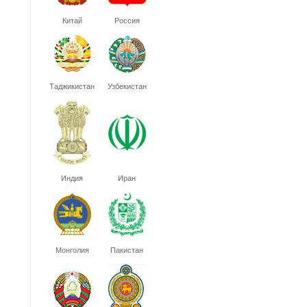
Китай
Россия
Таджикистан
Узбекистан
Индия
Иран
Монголия
Пакистан