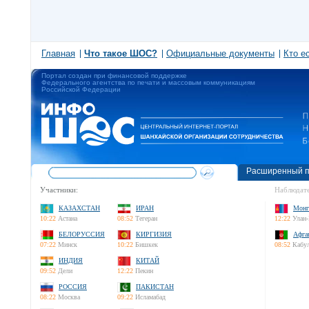
Главная
Что такое ШОС?
Официальные документы
Кто е
Портал создан при финансовой поддержке
Федерального агентства по печати и массовым коммуникациям
Российской Федерации
Расширенный п
Участники:
Наблюдате
КАЗАХСТАН
ИРАН
Монг
10:22
Астана
08:52
Тегеран
12:22
Улан-
БЕЛОРУССИЯ
КИРГИЗИЯ
Афга
07:22
Минск
10:22
Бишкек
08:52
Кабу
ИНДИЯ
КИТАЙ
09:52
Дели
12:22
Пекин
РОССИЯ
ПАКИСТАН
08:22
Москва
09:22
Исламабад