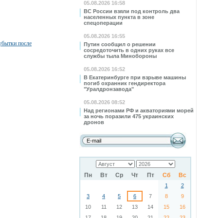
05.08.2026 16:58
ВС России взяли под контроль два
населенных пункта в зоне
спецоперации
05.08.2026 16:55
убытки после
Путин сообщил о решении
сосредоточить в одних руках все
службы тыла Минобороны
05.08.2026 16:52
В Екатеринбурге при взрыве машины
погиб охранник гендиректора
"Уралдронзавода"
05.08.2026 08:52
Над регионами РФ и акваториями морей
за ночь поразили 475 украинских
дронов
Пн
Вт
Ср
Чт
Пт
Сб
Вс
1
2
3
4
5
6
7
8
9
10
11
12
13
14
15
16
17
18
19
20
21
22
23