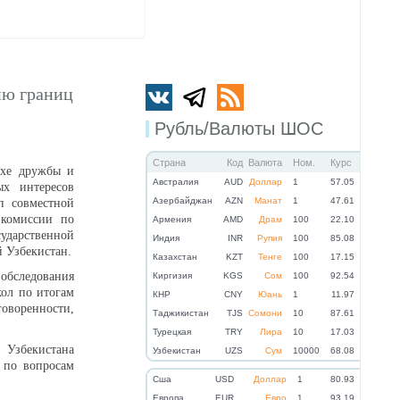
ию границ
Рубль/Валюты ШОС
Страна
Код
Валюта
Ном.
Курс
ухе дружбы и
Австралия
AUD
Доллар
1
57.05
ых интересов
Азербайджан
AZN
Манат
1
47.61
п совместной
 комиссии по
Армения
AMD
Драм
100
22.10
дарственной
Индия
INR
Рупия
100
85.08
 Узбекистан.
Казахстан
KZT
Тенге
100
17.15
бследования
Киргизия
KGS
Сом
100
92.54
кол по итогам
КНР
CNY
Юань
1
11.97
воренности,
Таджикистан
TJS
Сомони
10
87.61
Турецкая
TRY
Лира
10
17.03
 Узбекистана
Узбекистан
UZS
Сум
10000
68.08
 по вопросам
Cша
USD
Доллар
1
80.93
Eвропа
EUR
Евро
1
93.19