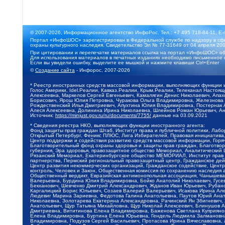
© 2007-2026, Информационное агентство ИнфоРос. Тел.: +7 495 718-84-11, E-
Портал «ИнфоШОС» зарегистрирован в Федеральной службе по надзору в сфе
охраны культурного наследия. Свидетельство Эл № 77-31649 от 04 апреля 200
При цитировании и перепечатке материалов ссылка на портал «ИнфоШОС» об
Для использования материалов в печатных изданиях необходимо письменное 
Если вы увидели ошибку, выделите ее мышкой и нажмите клавиши Ctrl+Enter
©
Создание сайта
- Инфорос, 2007-2026
* Реестр иностранных средств массовой информации, выполняющих функции 
Голос Америки, Idel.Реалии, Кавказ.Реалии, Крым.Реалии, Телеканал Настоя
Алексеевна, Маркелов Сергей Евгеньевич, Камалягин Денис Николаевич, Апах
Борисович, Ярош Юлия Петровна, Чуракова Ольга Владимировна, Железнова М
Рождественский Илья Дмитриевич, Апухтина Юлия Владимировна, Постернак Ал
Алеся Алексеевна, Долинина Ирина Николаевна, Шлейнов Роман Юрьевич, Ани
Источник:
https://minjust.gov.ru/ru/documents/7755/
данные на
03.09.2021
* Сведения реестра НКО, выполняющих функции иностранного агента:
Фонд защиты прав граждан Штаб, Институт права и публичной политики, Лаб
Открытый Петербург, Феникс ПЛЮС, Лига Избирателей, Правовая инициатива, 
Центр поддержки и содействия развитию средств массовой информации, Горя
Благотворительный фонд охраны здоровья и защиты прав граждан, Благотвори
губерния, Эра здоровья, правозащитное общество Мемориал, Аналитический 
Рязанский Мемориал, Екатеринбургское общество МЕМОРИАЛ, Институт прав ч
партнерства, Пермский региональный правозащитный центр, Гражданское де
Центр развития некоммерческих организаций, Гражданское содействие, Цент
контроль, Человек и Закон, Общественная комиссия по сохранению наследия
Общественный вердикт, Евразийская антимонопольная ассоциация, Чанышева 
Валерьевна, Бурдина Юлия Владимировна, Бойко Анатолий Николаевич, Гусев
Бекханович, Шевченко Дмитрий Александрович, Жданов Иван Юрьевич, Рубано
Каргалицкий Борис Юльевич, Созаев Валерий Валерьевич, Исакова Ирина Ал
Людевиг Марина Зариевна, Федотова Галина Анатольевна, Паутов Юрий Анато
Николаевна, Золотарева Екатерина Александровна, Рачинский Ян Збигневич
Анатольевич, Щур Татьяна Михайловна, Щур Николай Алексеевич, Блинушов 
Дмитриевна, Вититинова Елена Владимировна, Баженова Светлана Куприяновн
Елена Владимировна, Буртина Елена Юрьевна, Гендель Людмила Залмановна,
Владимировна, Подузов Сергей Васильевич, Протасова Ирина Вячеславовна, 