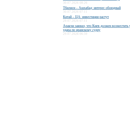
30.07.2026 08:26
Тбилиси – Ашхабад: интерес обоюдный
30.07.2026 07:11
Китай – ЦА: инвестиции растут
29.07.2026 07:11
Аракчи заявил, что Киев должен возместить 
удара по иранскому судну
29.07.2026 06:59