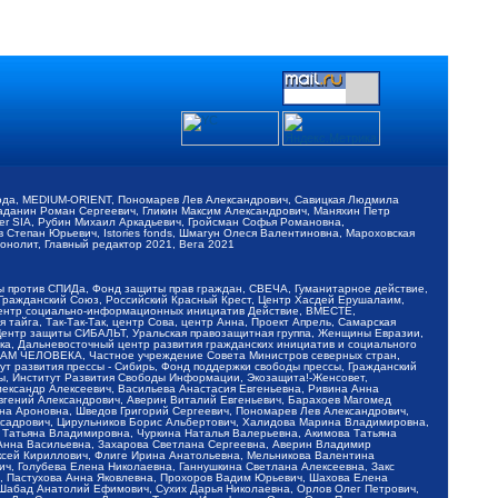
обода, MEDIUM-ORIENT, Пономарев Лев Александрович, Савицкая Людмила
Баданин Роман Сергеевич, Гликин Максим Александрович, Маняхин Петр
er SIA, Рубин Михаил Аркадьевич, Гройсман Софья Романовна,
Степан Юрьевич, Istories fonds, Шмагун Олеся Валентиновна, Мароховская
нолит, Главный редактор 2021, Вега 2021
Мы против СПИДа, Фонд защиты прав граждан, СВЕЧА, Гуманитарное действие,
 Гражданский Союз, Российский Красный Крест, Центр Хасдей Ерушалаим,
 Центр социально-информационных инициатив Действие, ВМЕСТЕ,
айга, Так-Так-Так, центр Сова, центр Анна, Проект Апрель, Самарская
Центр защиты СИБАЛЬТ, Уральская правозащитная группа, Женщины Евразии,
ка, Дальневосточный центр развития гражданских инициатив и социального
АВАМ ЧЕЛОВЕКА, Частное учреждение Совета Министров северных стран,
т развития прессы - Сибирь, Фонд поддержки свободы прессы, Гражданский
ы, Институт Развития Свободы Информации, Экозащита!-Женсовет,
ександр Алексеевич, Васильева Анастасия Евгеньевна, Ривина Анна
вгений Александрович, Аверин Виталий Евгеньевич, Барахоев Магомед
на Ароновна, Шведов Григорий Сергеевич, Пономарев Лев Александрович,
ксадрович, Цирульников Борис Альбертович, Халидова Марина Владимировна,
 Татьяна Владимировна, Чуркина Наталья Валерьевна, Акимова Татьяна
 Анна Васильевна, Захарова Светлана Сергеевна, Аверин Владимир
ксей Кириллович, Флиге Ирина Анатольевна, Мельникова Валентина
, Голубева Елена Николаевна, Ганнушкина Светлана Алексеевна, Закс
, Пастухова Анна Яковлевна, Прохоров Вадим Юрьевич, Шахова Елена
 Шабад Анатолий Ефимович, Сухих Дарья Николаевна, Орлов Олег Петрович,