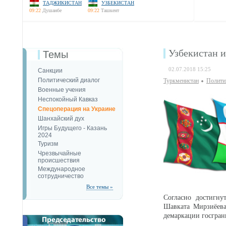
ТАДЖИКИСТАН
УЗБЕКИСТАН
09:22
Душанбе
09:22
Ташкент
Узбекистан 
Темы
02.07.2018 15:25
Санкции
Политический диалог
Туркменистан
Полити
Военные учения
Неспокойный Кавказ
Спецоперация на Украине
Шанхайский дух
Игры Будущего - Казань
2024
Туризм
Чрезвычайные
происшествия
Международное
сотрудничество
Все темы »
Согласно достигну
Шавката Мирзиёева
демаркации госгран