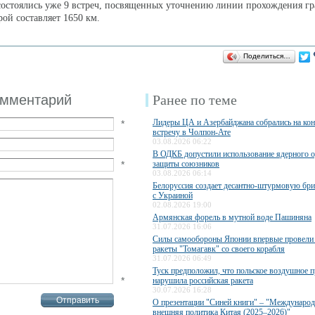
остоялись уже 9 встреч, посвященных уточнению линии прохождения г
ой составляет 1650 км.
Поделиться…
омментарий
Ранее по теме
Лидеры ЦА и Азербайджана собрались на ко
*
встречу в Чолпон-Ате
03.08.2026 06:22
В ОДКБ допустили использование ядерного 
*
защиты союзников
03.08.2026 06:14
Белоруссия создает десантно-штурмовую бри
с Украиной
02.08.2026 19:00
Армянская форель в мутной воде Пашиняна
31.07.2026 16:06
Силы самообороны Японии впервые провели 
ракеты "Томагавк" со своего корабля
31.07.2026 06:49
Туск предположил, что польское воздушное п
*
нарушила российская ракета
30.07.2026 16:28
О презентации "Синей книги" – "Международ
внешняя политика Китая (2025–2026)"