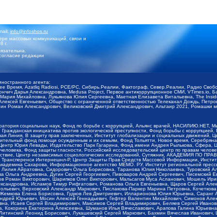
mail:
info@infoshos.ru
ре массовых коммуникаций, связи и
8 г.
язательна.
согласие редакции
иностранного агента:
щее Время, Azatliq Radiosi, PCE/PC, Сибирь.Реалии, Фактограф, Север.Реалии, Радио Св
ончич Дарья Александровна, Medusa Project, Первое антикоррупционное СМИ, VTimes.io, 
ария Михайловна, Лукьянова Юлия Сергеевна, Маетная Елизавета Витальевна, The Insid
ексей Евгеньевич, Общество с ограниченной ответственностью Телеканал Дождь, Петров 
н Роман Александрович, Великовский Дмитрий Александрович, Альтаир 2021, Ромашки мо
оратория социальных наук, Фонд по борьбе с коррупцией, Альянс врачей, НАСИЛИЮ.НЕТ, 
Гражданская инициатива против экологической преступности, Фонд борьбы с коррупцией,
чая Линия, В защиту прав заключенных, Институт глобализации и социальных движений,
тельный фонд помощи осужденным и их семьям, Фонд Тольятти, Новое время, Серебряная т
Центр Юрия Левады, Издательство Парк Гагарина, Фонд имени Андрея Рылькова, Сфера, 
еловека, Фонд защиты гласности, Российский исследовательский центр по правам челове
йствие, Центр независимых социологических исследований, Сутяжник, АКАДЕМИЯ ПО ПР
р Трансперенси Интернешнл-Р, Центр Защиты Прав Средств Массовой Информации, Институ
 академика Сахарова, Информационное агентство МЕМО. РУ, Институт региональной пресс
Лилия Айратовна, Сидорович Ольга Борисовна, Таранова Юлия Николаевна, Туровский Ал
а Ольга Андреевна, Дугин Сергей Георгиевич, Пивоваров Андрей Сергеевич, Писемский Е
в Роман Викторович, Шарипков Олег Викторович, Мальсагов Муса Асланович, Мошель Ири
ександровна, Исламов Тимур Рифгатович, Романова Ольга Евгеньевна, Щаров Сергей Але
льевич, Верховский Александр Маркович, Пислакова-Паркер Марина Петровна, Кочеткова
, Жемкова Елена Борисовна, Гудков Лев Дмитриевич, Илларионова Юлия Юрьевна, Саранг
Андрей Юрьевич, Мосин Алексей Геннадьевич, Гефтер Валентин Михайлович, Симонов Але
а, Исаев Сергей Владимирович, Максимов Сергей Владимирович, Беляев Сергей Иванович
 Кокорина Екатерина Алексеевна, Шуманов Илья Вячеславович, Арапова Галина Юрьевна
Литинский Леонид Борисович, Лукашевский Сергей Маркович, Бахмин Вячеслав Иванович,