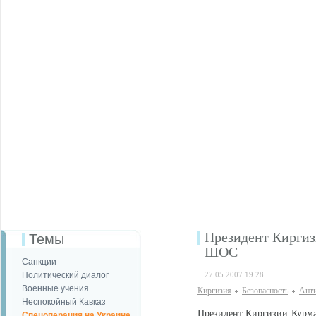
Президент Киргизи
Темы
ШОС
Санкции
Политический диалог
27.05.2007 19:28
Военные учения
Киргизия
Безопаcность
Анти
Неспокойный Кавказ
Президент Киргизии Курман
Спецоперация на Украине