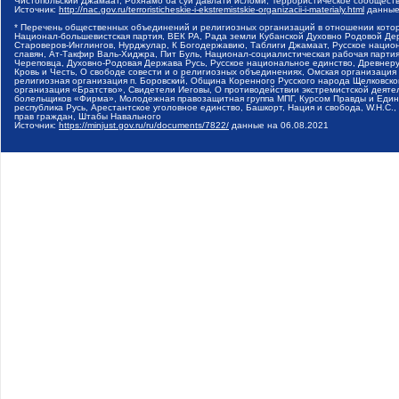
Чистопольский Джамаат, Рохнамо ба суи давлати исломи, Террористическое сообщест
Источник:
http://nac.gov.ru/terroristicheskie-i-ekstremistskie-organizacii-i-materialy.html
данные
* Перечень общественных объединений и религиозных организаций в отношении котор
Национал-большевистская партия, ВЕК РА, Рада земли Кубанской Духовно Родовой Де
Староверов-Инглингов, Нурджулар, К Богодержавию, Таблиги Джамаат, Русское наци
славян, Ат-Такфир Валь-Хиджра, Пит Буль, Национал-социалистическая рабочая парт
Череповца, Духовно-Родовая Держава Русь, Русское национальное единство, Древнер
Кровь и Честь, О свободе совести и о религиозных объединениях, Омская организаци
религиозная организация п. Боровский, Община Коренного Русского народа Щелковског
организация «Братство», Свидетели Иеговы, О противодействии экстремистской деяте
болельщиков «Фирма», Молодежная правозащитная группа МПГ, Курсом Правды и Единен
республика Русь, Арестантское уголовное единство, Башкорт, Нация и свобода, W.H.С
прав граждан, Штабы Навального
Источник:
https://minjust.gov.ru/ru/documents/7822/
данные на
06.08.2021