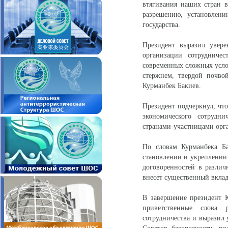
втягивания наших стран в
разрешению, установлени
государства.
Президент выразил увере
организации сотрудниче
современных сложных услов
стержнем, твердой почво
Курманбек Бакиев.
Президент подчеркнул, чт
экономического сотрудн
странами-участницами орг
По словам Курманбека Б
становлении и укреплении
договоренностей в различ
внесет существенный вклад в
В завершение президент К
приветственные слова р
сотрудничества и выразил 