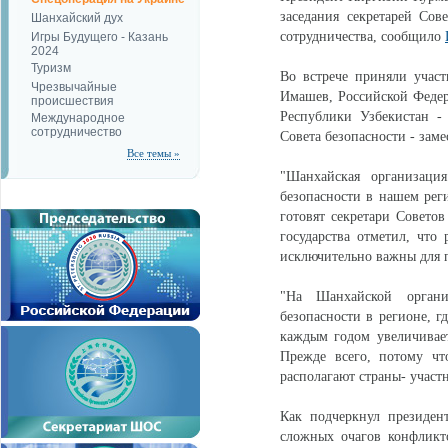
заседания секретарей Сов
Шанхайский дух
сотрудничества, сообщило
Игры Будущего - Казань
2024
Туризм
Во встрече приняли участ
Чрезвычайные
Имашев, Российской Федер
происшествия
Республики Узбекистан - 
Международное
сотрудничество
Совета безопасности - зам
Все темы »
"Шанхайская организация
безопасности в нашем ре
готовят секретари Советов
государства отметил, что 
исключительно важны для 
"На Шанхайской организ
безопасности в регионе, г
каждым годом увеличивае
Прежде всего, потому чт
располагают страны- участ
Как подчеркнул президен
сложных очагов конфликто