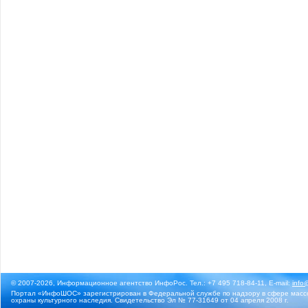
© 2007-2026, Информационное агентство ИнфоРос. Тел.: +7 495 718-84-11, E-mail:
info
Портал «ИнфоШОС» зарегистрирован в Федеральной службе по надзору в сфере массо
охраны культурного наследия. Свидетельство Эл № 77-31649 от 04 апреля 2008 г.