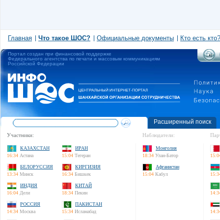
Главная
Что такое ШОС?
Официальные документы
Кто есть кто
Портал создан при финансовой поддержке
Федерального агентства по печати и массовым коммуникациям
Российской Федерации
Расширенный поиск
Участники:
Наблюдатели:
Пар
КАЗАХСТАН
ИРАН
Монголия
16:34
Астана
15:04
Тегеран
18:34
Улан-Батор
15:0
БЕЛОРУССИЯ
КИРГИЗИЯ
Афганистан
13:34
Минск
16:34
Бишкек
15:04
Кабул
15:3
ИНДИЯ
КИТАЙ
16:04
Дели
18:34
Пекин
14:3
РОССИЯ
ПАКИСТАН
14:34
Москва
15:34
Исламабад
14:3