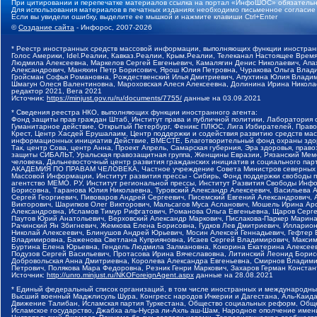
При цитировании и перепечатке материалов ссылка на портал «ИнфоШОС» обязательн
Для использования материалов в печатных изданиях необходимо письменное согласие
Если вы увидели ошибку, выделите ее мышкой и нажмите клавиши Ctrl+Enter
©
Создание сайта
- Инфорос, 2007-2026
* Реестр иностранных средств массовой информации, выполняющих функции иностранн
Голос Америки, Idel.Реалии, Кавказ.Реалии, Крым.Реалии, Телеканал Настоящее Время
Людмила Алексеевна, Маркелов Сергей Евгеньевич, Камалягин Денис Николаевич, Апах
Александрович, Маняхин Петр Борисович, Ярош Юлия Петровна, Чуракова Ольга Влади
Гройсман Софья Романовна, Рождественский Илья Дмитриевич, Апухтина Юлия Владимир
Шмагун Олеся Валентиновна, Мароховская Алеся Алексеевна, Долинина Ирина Никола
редактор 2021, Вега 2021
Источник:
https://minjust.gov.ru/ru/documents/7755/
данные на
03.09.2021
* Сведения реестра НКО, выполняющих функции иностранного агента:
Фонд защиты прав граждан Штаб, Институт права и публичной политики, Лаборатория
Гуманитарное действие, Открытый Петербург, Феникс ПЛЮС, Лига Избирателей, Правов
Крест, Центр Хасдей Ерушалаим, Центр поддержки и содействия развитию средств мас
информационных инициатив Действие, ВМЕСТЕ, Благотворительный фонд охраны здоров
Так, центр Сова, центр Анна, Проект Апрель, Самарская губерния, Эра здоровья, пр
защиты СИБАЛЬТ, Уральская правозащитная группа, Женщины Евразии, Рязанский Мемо
человека, Дальневосточный центр развития гражданских инициатив и социального пар
АКАДЕМИЯ ПО ПРАВАМ ЧЕЛОВЕКА, Частное учреждение Совета Министров северных стр
Массовой Информации, Институт развития прессы - Сибирь, Фонд поддержки свободы 
агентство МЕМО. РУ, Институт региональной прессы, Институт Развития Свободы Инф
Борисовна, Таранова Юлия Николаевна, Туровский Александр Алексеевич, Васильева 
Сергей Георгиевич, Пивоваров Андрей Сергеевич, Писемский Евгений Александрович,
Викторович, Шарипков Олег Викторович, Мальсагов Муса Асланович, Мошель Ирина Ар
Александровна, Исламов Тимур Рифгатович, Романова Ольга Евгеньевна, Щаров Серг
Паутов Юрий Анатольевич, Верховский Александр Маркович, Пислакова-Паркер Марина
Рачинский Ян Збигневич, Жемкова Елена Борисовна, Гудков Лев Дмитриевич, Иллари
Николай Алексеевич, Блинушов Андрей Юрьевич, Мосин Алексей Геннадьевич, Гефтер
Владимировна, Баженова Светлана Куприяновна, Исаев Сергей Владимирович, Максим
Буртина Елена Юрьевна, Гендель Людмила Залмановна, Кокорина Екатерина Алексеев
Подузов Сергей Васильевич, Протасова Ирина Вячеславовна, Литинский Леонид Борис
Добровольская Анна Дмитриевна, Королева Александра Евгеньевна, Смирнов Владими
Петрович, Полякова Мара Федоровна, Резник Генри Маркович, Захаров Герман Конста
Источник:
http://unro.minjust.ru/NKOForeignAgent.aspx
данные на
28.08.2021
* Единый федеральный список организаций, в том числе иностранных и международны
Высший военный Маджлисуль Шура, Конгресс народов Ичкерии и Дагестана, Аль-Каида, 
Движение Талибан, Исламская партия Туркестана, Общество социальных реформ, Общес
Исламское государство, Джабха аль-Нусра ли-Ахль аш-Шам, Народное ополчение имен