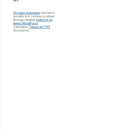
Острые козырьки
смотреть
онлайн все сезоны и серии.
Всегда свежие
новости из
мира WordPress
Смотреть
Танцы на ТНТ
бесплатно