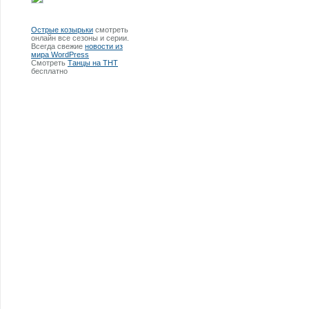
Острые козырьки
смотреть
онлайн все сезоны и серии.
Всегда свежие
новости из
мира WordPress
Смотреть
Танцы на ТНТ
бесплатно