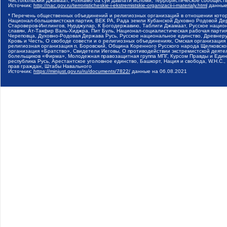
Чистопольский Джамаат, Рохнамо ба суи давлати исломи, Террористическое сообщест
Источник:
http://nac.gov.ru/terroristicheskie-i-ekstremistskie-organizacii-i-materialy.html
данные
* Перечень общественных объединений и религиозных организаций в отношении котор
Национал-большевистская партия, ВЕК РА, Рада земли Кубанской Духовно Родовой Де
Староверов-Инглингов, Нурджулар, К Богодержавию, Таблиги Джамаат, Русское наци
славян, Ат-Такфир Валь-Хиджра, Пит Буль, Национал-социалистическая рабочая парт
Череповца, Духовно-Родовая Держава Русь, Русское национальное единство, Древнер
Кровь и Честь, О свободе совести и о религиозных объединениях, Омская организаци
религиозная организация п. Боровский, Община Коренного Русского народа Щелковског
организация «Братство», Свидетели Иеговы, О противодействии экстремистской деяте
болельщиков «Фирма», Молодежная правозащитная группа МПГ, Курсом Правды и Единен
республика Русь, Арестантское уголовное единство, Башкорт, Нация и свобода, W.H.С
прав граждан, Штабы Навального
Источник:
https://minjust.gov.ru/ru/documents/7822/
данные на
06.08.2021