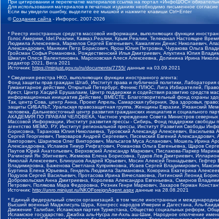
При цитировании и перепечатке материалов ссылка на портал «ИнфоШОС» обязательн
Для использования материалов в печатных изданиях необходимо письменное согласие
Если вы увидели ошибку, выделите ее мышкой и нажмите клавиши Ctrl+Enter
©
Создание сайта
- Инфорос, 2007-2026
* Реестр иностранных средств массовой информации, выполняющих функции иностранн
Голос Америки, Idel.Реалии, Кавказ.Реалии, Крым.Реалии, Телеканал Настоящее Время
Людмила Алексеевна, Маркелов Сергей Евгеньевич, Камалягин Денис Николаевич, Апах
Александрович, Маняхин Петр Борисович, Ярош Юлия Петровна, Чуракова Ольга Влади
Гройсман Софья Романовна, Рождественский Илья Дмитриевич, Апухтина Юлия Владимир
Шмагун Олеся Валентиновна, Мароховская Алеся Алексеевна, Долинина Ирина Никола
редактор 2021, Вега 2021
Источник:
https://minjust.gov.ru/ru/documents/7755/
данные на
03.09.2021
* Сведения реестра НКО, выполняющих функции иностранного агента:
Фонд защиты прав граждан Штаб, Институт права и публичной политики, Лаборатория
Гуманитарное действие, Открытый Петербург, Феникс ПЛЮС, Лига Избирателей, Правов
Крест, Центр Хасдей Ерушалаим, Центр поддержки и содействия развитию средств мас
информационных инициатив Действие, ВМЕСТЕ, Благотворительный фонд охраны здоров
Так, центр Сова, центр Анна, Проект Апрель, Самарская губерния, Эра здоровья, пр
защиты СИБАЛЬТ, Уральская правозащитная группа, Женщины Евразии, Рязанский Мемо
человека, Дальневосточный центр развития гражданских инициатив и социального пар
АКАДЕМИЯ ПО ПРАВАМ ЧЕЛОВЕКА, Частное учреждение Совета Министров северных стр
Массовой Информации, Институт развития прессы - Сибирь, Фонд поддержки свободы 
агентство МЕМО. РУ, Институт региональной прессы, Институт Развития Свободы Инф
Борисовна, Таранова Юлия Николаевна, Туровский Александр Алексеевич, Васильева 
Сергей Георгиевич, Пивоваров Андрей Сергеевич, Писемский Евгений Александрович,
Викторович, Шарипков Олег Викторович, Мальсагов Муса Асланович, Мошель Ирина Ар
Александровна, Исламов Тимур Рифгатович, Романова Ольга Евгеньевна, Щаров Серг
Паутов Юрий Анатольевич, Верховский Александр Маркович, Пислакова-Паркер Марина
Рачинский Ян Збигневич, Жемкова Елена Борисовна, Гудков Лев Дмитриевич, Иллари
Николай Алексеевич, Блинушов Андрей Юрьевич, Мосин Алексей Геннадьевич, Гефтер
Владимировна, Баженова Светлана Куприяновна, Исаев Сергей Владимирович, Максим
Буртина Елена Юрьевна, Гендель Людмила Залмановна, Кокорина Екатерина Алексеев
Подузов Сергей Васильевич, Протасова Ирина Вячеславовна, Литинский Леонид Борис
Добровольская Анна Дмитриевна, Королева Александра Евгеньевна, Смирнов Владими
Петрович, Полякова Мара Федоровна, Резник Генри Маркович, Захаров Герман Конста
Источник:
http://unro.minjust.ru/NKOForeignAgent.aspx
данные на
28.08.2021
* Единый федеральный список организаций, в том числе иностранных и международны
Высший военный Маджлисуль Шура, Конгресс народов Ичкерии и Дагестана, Аль-Каида, 
Движение Талибан, Исламская партия Туркестана, Общество социальных реформ, Общес
Исламское государство, Джабха аль-Нусра ли-Ахль аш-Шам, Народное ополчение имен