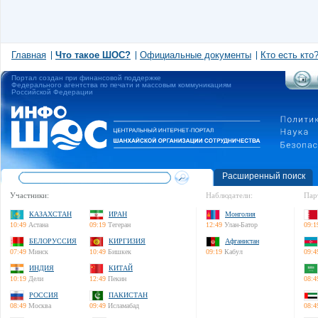
Главная
Что такое ШОС?
Официальные документы
Кто есть кто
Портал создан при финансовой поддержке
Федерального агентства по печати и массовым коммуникациям
Российской Федерации
Расширенный поиск
Участники:
Наблюдатели:
Пар
КАЗАХСТАН
ИРАН
Монголия
10:49
Астана
09:19
Тегеран
12:49
Улан-Батор
09:1
БЕЛОРУССИЯ
КИРГИЗИЯ
Афганистан
07:49
Минск
10:49
Бишкек
09:19
Кабул
09:4
ИНДИЯ
КИТАЙ
10:19
Дели
12:49
Пекин
08:4
РОССИЯ
ПАКИСТАН
08:49
Москва
09:49
Исламабад
08:4