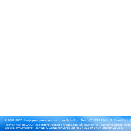
© 2007-2026, Информационное агентство ИнфоРос. Тел.: +7 495 718-84-11, E-mail:
info
Портал «ИнфоШОС» зарегистрирован в Федеральной службе по надзору в сфере массо
охраны культурного наследия. Свидетельство Эл № 77-31649 от 04 апреля 2008 г.