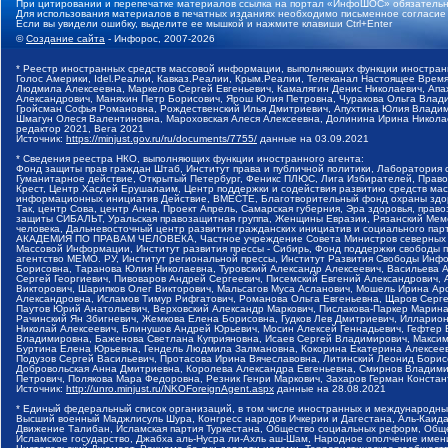
При цитировании и перепечатке материалов ссылка на портал «ИнфоШОС» обязательн
Для использования материалов в печатных изданиях необходимо письменное согласие
Если вы увидели ошибку, выделите ее мышкой и нажмите клавиши Ctrl+Enter
©
Создание сайта
- Инфорос, 2007-2026
* Реестр иностранных средств массовой информации, выполняющих функции иностранн
Голос Америки, Idel.Реалии, Кавказ.Реалии, Крым.Реалии, Телеканал Настоящее Время
Людмила Алексеевна, Маркелов Сергей Евгеньевич, Камалягин Денис Николаевич, Апах
Александрович, Маняхин Петр Борисович, Ярош Юлия Петровна, Чуракова Ольга Влади
Гройсман Софья Романовна, Рождественский Илья Дмитриевич, Апухтина Юлия Владимир
Шмагун Олеся Валентиновна, Мароховская Алеся Алексеевна, Долинина Ирина Никола
редактор 2021, Вега 2021
Источник:
https://minjust.gov.ru/ru/documents/7755/
данные на
03.09.2021
* Сведения реестра НКО, выполняющих функции иностранного агента:
Фонд защиты прав граждан Штаб, Институт права и публичной политики, Лаборатория
Гуманитарное действие, Открытый Петербург, Феникс ПЛЮС, Лига Избирателей, Правов
Крест, Центр Хасдей Ерушалаим, Центр поддержки и содействия развитию средств мас
информационных инициатив Действие, ВМЕСТЕ, Благотворительный фонд охраны здоров
Так, центр Сова, центр Анна, Проект Апрель, Самарская губерния, Эра здоровья, пр
защиты СИБАЛЬТ, Уральская правозащитная группа, Женщины Евразии, Рязанский Мемо
человека, Дальневосточный центр развития гражданских инициатив и социального пар
АКАДЕМИЯ ПО ПРАВАМ ЧЕЛОВЕКА, Частное учреждение Совета Министров северных стр
Массовой Информации, Институт развития прессы - Сибирь, Фонд поддержки свободы 
агентство МЕМО. РУ, Институт региональной прессы, Институт Развития Свободы Инф
Борисовна, Таранова Юлия Николаевна, Туровский Александр Алексеевич, Васильева 
Сергей Георгиевич, Пивоваров Андрей Сергеевич, Писемский Евгений Александрович,
Викторович, Шарипков Олег Викторович, Мальсагов Муса Асланович, Мошель Ирина Ар
Александровна, Исламов Тимур Рифгатович, Романова Ольга Евгеньевна, Щаров Серг
Паутов Юрий Анатольевич, Верховский Александр Маркович, Пислакова-Паркер Марина
Рачинский Ян Збигневич, Жемкова Елена Борисовна, Гудков Лев Дмитриевич, Иллари
Николай Алексеевич, Блинушов Андрей Юрьевич, Мосин Алексей Геннадьевич, Гефтер
Владимировна, Баженова Светлана Куприяновна, Исаев Сергей Владимирович, Максим
Буртина Елена Юрьевна, Гендель Людмила Залмановна, Кокорина Екатерина Алексеев
Подузов Сергей Васильевич, Протасова Ирина Вячеславовна, Литинский Леонид Борис
Добровольская Анна Дмитриевна, Королева Александра Евгеньевна, Смирнов Владими
Петрович, Полякова Мара Федоровна, Резник Генри Маркович, Захаров Герман Конста
Источник:
http://unro.minjust.ru/NKOForeignAgent.aspx
данные на
28.08.2021
* Единый федеральный список организаций, в том числе иностранных и международны
Высший военный Маджлисуль Шура, Конгресс народов Ичкерии и Дагестана, Аль-Каида, 
Движение Талибан, Исламская партия Туркестана, Общество социальных реформ, Общес
Исламское государство, Джабха аль-Нусра ли-Ахль аш-Шам, Народное ополчение имен