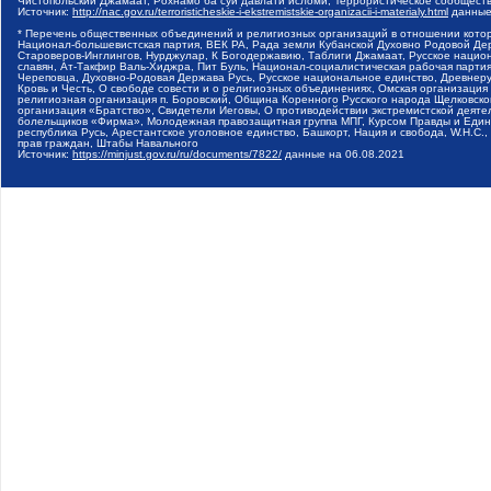
Чистопольский Джамаат, Рохнамо ба суи давлати исломи, Террористическое сообщест
Источник:
http://nac.gov.ru/terroristicheskie-i-ekstremistskie-organizacii-i-materialy.html
данные
* Перечень общественных объединений и религиозных организаций в отношении котор
Национал-большевистская партия, ВЕК РА, Рада земли Кубанской Духовно Родовой Де
Староверов-Инглингов, Нурджулар, К Богодержавию, Таблиги Джамаат, Русское наци
славян, Ат-Такфир Валь-Хиджра, Пит Буль, Национал-социалистическая рабочая парт
Череповца, Духовно-Родовая Держава Русь, Русское национальное единство, Древнер
Кровь и Честь, О свободе совести и о религиозных объединениях, Омская организаци
религиозная организация п. Боровский, Община Коренного Русского народа Щелковског
организация «Братство», Свидетели Иеговы, О противодействии экстремистской деяте
болельщиков «Фирма», Молодежная правозащитная группа МПГ, Курсом Правды и Единен
республика Русь, Арестантское уголовное единство, Башкорт, Нация и свобода, W.H.С
прав граждан, Штабы Навального
Источник:
https://minjust.gov.ru/ru/documents/7822/
данные на
06.08.2021