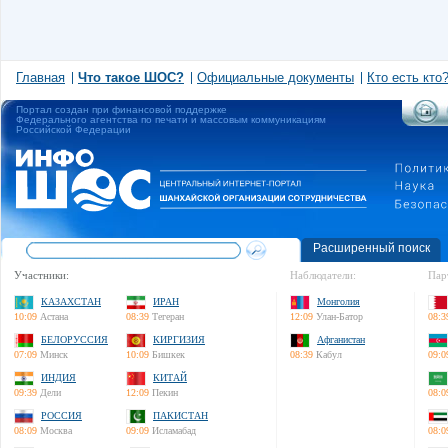
Главная
Что такое ШОС?
Официальные документы
Кто есть кто
Портал создан при финансовой поддержке
Федерального агентства по печати и массовым коммуникациям
Российской Федерации
Расширенный поиск
Участники:
Наблюдатели:
Пар
КАЗАХСТАН
ИРАН
Монголия
10:09
Астана
08:39
Тегеран
12:09
Улан-Батор
08:3
БЕЛОРУССИЯ
КИРГИЗИЯ
Афганистан
07:09
Минск
10:09
Бишкек
08:39
Кабул
09:0
ИНДИЯ
КИТАЙ
09:39
Дели
12:09
Пекин
08:0
РОССИЯ
ПАКИСТАН
08:09
Москва
09:09
Исламабад
08:0