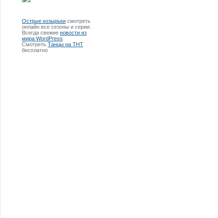
Острые козырьки
смотреть
онлайн все сезоны и серии.
Всегда свежие
новости из
мира WordPress
Смотреть
Танцы на ТНТ
бесплатно