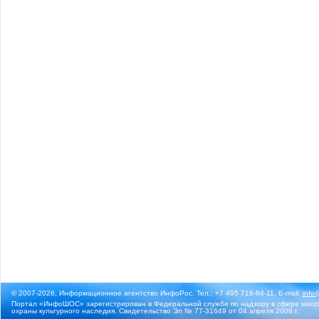
© 2007-2026, Информационное агентство ИнфоРос. Тел.: +7 495 718-84-11, E-mail:
info
Портал «ИнфоШОС» зарегистрирован в Федеральной службе по надзору в сфере массо
охраны культурного наследия. Свидетельство Эл № 77-31649 от 04 апреля 2008 г.