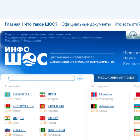
Главная
Что такое ШОС?
Официальные документы
Кто есть кто
Портал создан при финансовой поддержке
Федерального агентства по печати и массовым коммуникациям
Российской Федерации
Расширенный поиск
Участники:
Наблюдатели:
Пар
КАЗАХСТАН
ИРАН
Монголия
15:29
Астана
13:59
Тегеран
17:29
Улан-Батор
13:5
БЕЛОРУССИЯ
КИРГИЗИЯ
Афганистан
12:29
Минск
15:29
Бишкек
13:59
Кабул
14:2
ИНДИЯ
КИТАЙ
14:59
Дели
17:29
Пекин
13:2
РОССИЯ
ПАКИСТАН
13:29
Москва
14:29
Исламабад
13:2