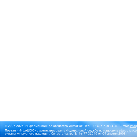
© 2007-2026, Информационное агентство ИнфоРос. Тел.: +7 495 718-84-11, E-mail:
info
Портал «ИнфоШОС» зарегистрирован в Федеральной службе по надзору в сфере массо
охраны культурного наследия. Свидетельство Эл № 77-31649 от 04 апреля 2008 г.