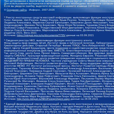
При цитировании и перепечатке материалов ссылка на портал «ИнфоШОС» обязательн
Для использования материалов в печатных изданиях необходимо письменное согласие
Если вы увидели ошибку, выделите ее мышкой и нажмите клавиши Ctrl+Enter
©
Создание сайта
- Инфорос, 2007-2026
* Реестр иностранных средств массовой информации, выполняющих функции иностранн
Голос Америки, Idel.Реалии, Кавказ.Реалии, Крым.Реалии, Телеканал Настоящее Время
Людмила Алексеевна, Маркелов Сергей Евгеньевич, Камалягин Денис Николаевич, Апах
Александрович, Маняхин Петр Борисович, Ярош Юлия Петровна, Чуракова Ольга Влади
Гройсман Софья Романовна, Рождественский Илья Дмитриевич, Апухтина Юлия Владимир
Шмагун Олеся Валентиновна, Мароховская Алеся Алексеевна, Долинина Ирина Никола
редактор 2021, Вега 2021
Источник:
https://minjust.gov.ru/ru/documents/7755/
данные на
03.09.2021
* Сведения реестра НКО, выполняющих функции иностранного агента:
Фонд защиты прав граждан Штаб, Институт права и публичной политики, Лаборатория
Гуманитарное действие, Открытый Петербург, Феникс ПЛЮС, Лига Избирателей, Правов
Крест, Центр Хасдей Ерушалаим, Центр поддержки и содействия развитию средств мас
информационных инициатив Действие, ВМЕСТЕ, Благотворительный фонд охраны здоров
Так, центр Сова, центр Анна, Проект Апрель, Самарская губерния, Эра здоровья, пр
защиты СИБАЛЬТ, Уральская правозащитная группа, Женщины Евразии, Рязанский Мемо
человека, Дальневосточный центр развития гражданских инициатив и социального пар
АКАДЕМИЯ ПО ПРАВАМ ЧЕЛОВЕКА, Частное учреждение Совета Министров северных стр
Массовой Информации, Институт развития прессы - Сибирь, Фонд поддержки свободы 
агентство МЕМО. РУ, Институт региональной прессы, Институт Развития Свободы Инф
Борисовна, Таранова Юлия Николаевна, Туровский Александр Алексеевич, Васильева 
Сергей Георгиевич, Пивоваров Андрей Сергеевич, Писемский Евгений Александрович,
Викторович, Шарипков Олег Викторович, Мальсагов Муса Асланович, Мошель Ирина Ар
Александровна, Исламов Тимур Рифгатович, Романова Ольга Евгеньевна, Щаров Серг
Паутов Юрий Анатольевич, Верховский Александр Маркович, Пислакова-Паркер Марина
Рачинский Ян Збигневич, Жемкова Елена Борисовна, Гудков Лев Дмитриевич, Иллари
Николай Алексеевич, Блинушов Андрей Юрьевич, Мосин Алексей Геннадьевич, Гефтер
Владимировна, Баженова Светлана Куприяновна, Исаев Сергей Владимирович, Максим
Буртина Елена Юрьевна, Гендель Людмила Залмановна, Кокорина Екатерина Алексеев
Подузов Сергей Васильевич, Протасова Ирина Вячеславовна, Литинский Леонид Борис
Добровольская Анна Дмитриевна, Королева Александра Евгеньевна, Смирнов Владими
Петрович, Полякова Мара Федоровна, Резник Генри Маркович, Захаров Герман Конста
Источник:
http://unro.minjust.ru/NKOForeignAgent.aspx
данные на
28.08.2021
* Единый федеральный список организаций, в том числе иностранных и международны
Высший военный Маджлисуль Шура, Конгресс народов Ичкерии и Дагестана, Аль-Каида, 
Движение Талибан, Исламская партия Туркестана, Общество социальных реформ, Общес
Исламское государство, Джабха аль-Нусра ли-Ахль аш-Шам, Народное ополчение имен