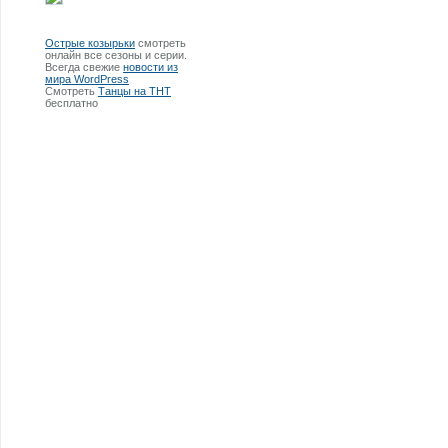
Острые козырьки
смотреть
онлайн все сезоны и серии.
Всегда свежие
новости из
мира WordPress
Смотреть
Танцы на ТНТ
бесплатно