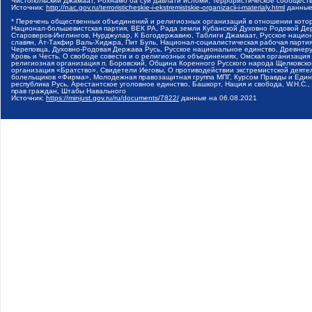
Чистопольский Джамаат, Рохнамо ба суи давлати исломи, Террористическое сообщест
Источник:
http://nac.gov.ru/terroristicheskie-i-ekstremistskie-organizacii-i-materialy.html
данные
* Перечень общественных объединений и религиозных организаций в отношении котор
Национал-большевистская партия, ВЕК РА, Рада земли Кубанской Духовно Родовой Де
Староверов-Инглингов, Нурджулар, К Богодержавию, Таблиги Джамаат, Русское наци
славян, Ат-Такфир Валь-Хиджра, Пит Буль, Национал-социалистическая рабочая парт
Череповца, Духовно-Родовая Держава Русь, Русское национальное единство, Древнер
Кровь и Честь, О свободе совести и о религиозных объединениях, Омская организаци
религиозная организация п. Боровский, Община Коренного Русского народа Щелковског
организация «Братство», Свидетели Иеговы, О противодействии экстремистской деяте
болельщиков «Фирма», Молодежная правозащитная группа МПГ, Курсом Правды и Единен
республика Русь, Арестантское уголовное единство, Башкорт, Нация и свобода, W.H.С
прав граждан, Штабы Навального
Источник:
https://minjust.gov.ru/ru/documents/7822/
данные на
06.08.2021